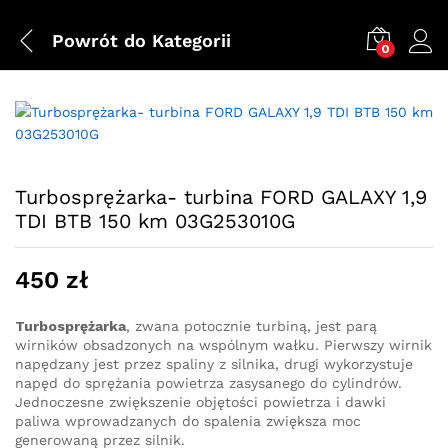
Powrót do
Kategorii
0
Turbosprężarka- turbina FORD GALAXY 1,9
TDI BTB 150 km 03G253010G
450
zł
Turbosprężarka
, zwana potocznie turbiną, jest parą
wirników obsadzonych na wspólnym wałku. Pierwszy wirnik
napędzany jest przez spaliny z silnika, drugi wykorzystuje
napęd do sprężania powietrza zasysanego do cylindrów.
Jednoczesne zwiększenie objętości powietrza i dawki
paliwa wprowadzanych do spalenia zwiększa moc
generowaną przez silnik.