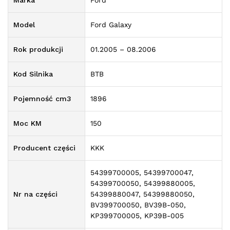
Marka
Ford
Model
Ford Galaxy
Rok produkcji
01.2005 – 08.2006
Kod Silnika
BTB
Pojemność cm3
1896
Moc KM
150
Producent części
KKK
54399700005, 54399700047,
54399700050, 54399880005,
Nr na części
54399880047, 54399880050,
BV399700050, BV39B-050,
KP399700005, KP39B-005