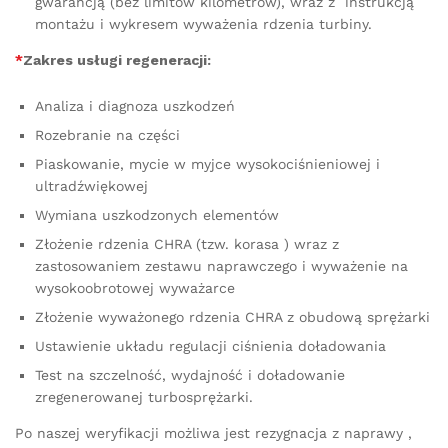
gwarancją (bez limitów kilometrów), wraz z instrukcją
montażu i wykresem wyważenia rdzenia turbiny.
*
Zakres usługi regeneracji:
Analiza i diagnoza uszkodzeń
Rozebranie na części
Piaskowanie, mycie w myjce wysokociśnieniowej i
ultradźwiękowej
Wymiana uszkodzonych elementów
Złożenie rdzenia CHRA (tzw. korasa ) wraz z
zastosowaniem zestawu naprawczego i wyważenie na
wysokoobrotowej wyważarce
Złożenie wyważonego rdzenia CHRA z obudową sprężarki
Ustawienie układu regulacji ciśnienia doładowania
Test na szczelność, wydajność i doładowanie
zregenerowanej turbosprężarki.
Po naszej weryfikacji możliwa jest rezygnacja z naprawy ,