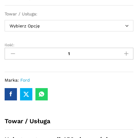
Towar / Usługa:
Ilość:
Turbosprężarka-
turbina
FORD
GALAXY
1,9
TDI
Marka:
Ford
BTB
150
km
03G253010G
quantity
Towar / Usługa