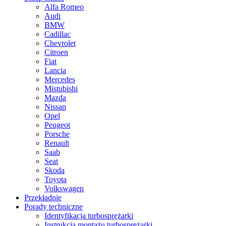
Alfa Romeo
Audi
BMW
Cadillac
Chevrolet
Citroen
Fiat
Lancia
Mercedes
Mistubishi
Mazda
Nissan
Opel
Peugeot
Porsche
Renault
Saab
Seat
Skoda
Toyota
Volkswagen
Przekładnie
Porady techniczne
Identyfikacja turbosprężarki
Instrukcja montażu turbosprężarki