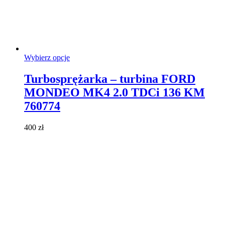
Ten
Wybierz opcje
produkt
ma
Turbosprężarka – turbina FORD
wiele
MONDEO MK4 2.0 TDCi 136 KM
wariantów.
Opcje
760774
można
wybrać
400
zł
na
stronie
produktu