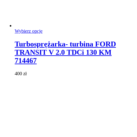
Ten
Wybierz opcje
produkt
ma
Turbosprężarka- turbina FORD
wiele
TRANSIT V 2.0 TDCi 130 KM
wariantów.
Opcje
714467
można
wybrać
400
zł
na
stronie
produktu