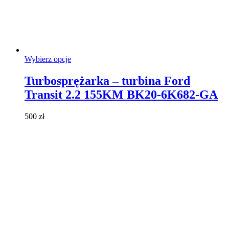
Ten
Wybierz opcje
produkt
ma
Turbosprężarka – turbina Ford
wiele
Transit 2.2 155KM BK20-6K682-GA
wariantów.
Opcje
można
500
zł
wybrać
na
stronie
produktu