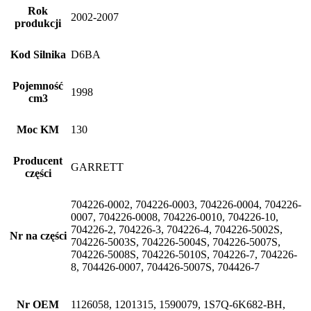
Rok
2002-2007
produkcji
Kod Silnika
D6BA
Pojemność
1998
cm3
Moc KM
130
Producent
GARRETT
części
704226-0002, 704226-0003, 704226-0004, 704226-
0007, 704226-0008, 704226-0010, 704226-10,
704226-2, 704226-3, 704226-4, 704226-5002S,
Nr na części
704226-5003S, 704226-5004S, 704226-5007S,
704226-5008S, 704226-5010S, 704226-7, 704226-
8, 704426-0007, 704426-5007S, 704426-7
Nr OEM
1126058, 1201315, 1590079, 1S7Q-6K682-BH,