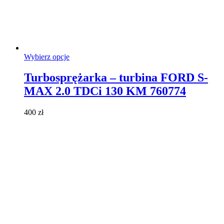
Ten
Wybierz opcje
produkt
ma
Turbosprężarka – turbina FORD S-
wiele
MAX 2.0 TDCi 130 KM 760774
wariantów.
Opcje
można
400
zł
wybrać
na
stronie
produktu