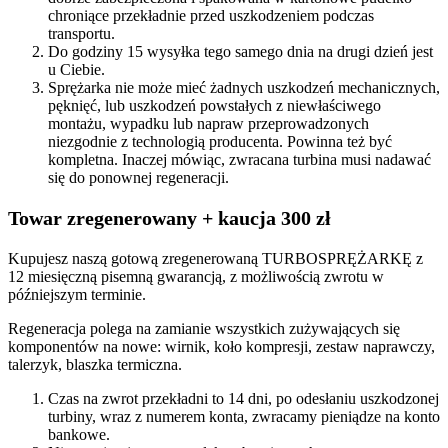
chroniące przekładnie przed uszkodzeniem podczas
transportu.
Do godziny 15 wysyłka tego samego dnia na drugi dzień jest
u Ciebie.
Sprężarka nie może mieć żadnych uszkodzeń mechanicznych,
pęknięć, lub uszkodzeń powstałych z niewłaściwego
montażu, wypadku lub napraw przeprowadzonych
niezgodnie z technologią producenta. Powinna też być
kompletna. Inaczej mówiąc, zwracana turbina musi nadawać
się do ponownej regeneracji.
Towar zregenerowany + kaucja 300 zł
Kupujesz naszą gotową zregenerowaną TURBOSPRĘŻARKĘ z
12 miesięczną pisemną gwarancją, z możliwością zwrotu w
późniejszym terminie.
Regeneracja polega na zamianie wszystkich zużywających się
komponentów na nowe: wirnik, koło kompresji, zestaw naprawczy,
talerzyk, blaszka termiczna.
Czas na zwrot przekładni to 14 dni, po odesłaniu uszkodzonej
turbiny, wraz z numerem konta, zwracamy pieniądze na konto
bankowe.