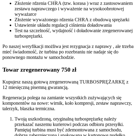
Złożenie rdzenia CHRA (tzw. korasa ) wraz z zastosowaniem
zestawu naprawczego i wyważenie na wysokoobrotowej
wyważarce
Złożenie wyważonego rdzenia CHRA z obudową sprężarki
Ustawienie układu regulacji ciśnienia doładowania
Test na szczelność, wydajność i doładowanie zregenerowanej
turbosprężarki.
Po naszej weryfikacji możliwa jest rezygnacja z naprawy , ale trzeba
mieć świadomość, że turbina po rozebraniu nie nadaje się do
ponownego montażu w samochodzie.
Towar zregenerowany 750 zł
Kupujesz naszą gotową zregenerowaną TURBOSPRĘŻARKĘ z
12 miesięczną pisemną gwarancją.
Regeneracja polega na zamianie wszystkich zużywających się
komponentów na nowe: wirnik, koło kompresji, zestaw naprawczy,
talerzyk, blaszka termiczna.
Twoją uszkodzoną, oryginalną turbosprężarkę należy
przekazać naszemu kurierowi podczas odbioru przesyłki.
Pamiętaj turbina musi być zdemontowana z samochodu,
dobrze zabezpieczona i spakowana w kartonowe pudełko