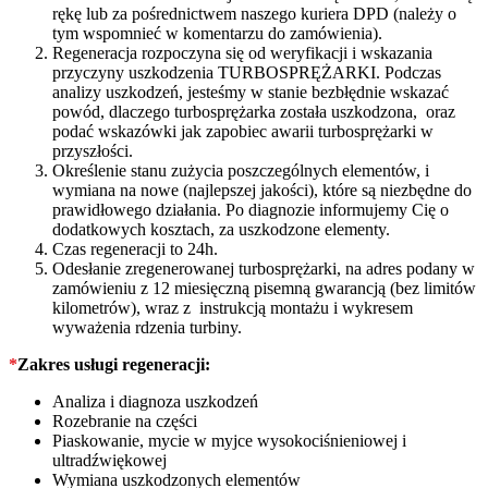
rękę lub za pośrednictwem naszego kuriera DPD (należy o
tym wspomnieć w komentarzu do zamówienia).
Regeneracja rozpoczyna się od weryfikacji i wskazania
przyczyny uszkodzenia TURBOSPRĘŻARKI. Podczas
analizy uszkodzeń, jesteśmy w stanie bezbłędnie wskazać
powód, dlaczego turbosprężarka została uszkodzona, oraz
podać wskazówki jak zapobiec awarii turbosprężarki w
przyszłości.
Określenie stanu zużycia poszczególnych elementów, i
wymiana na nowe (najlepszej jakości), które są niezbędne do
prawidłowego działania. Po diagnozie informujemy Cię o
dodatkowych kosztach, za uszkodzone elementy.
Czas regeneracji to 24h.
Odesłanie zregenerowanej turbosprężarki, na adres podany w
zamówieniu z 12 miesięczną pisemną gwarancją (bez limitów
kilometrów), wraz z instrukcją montażu i wykresem
wyważenia rdzenia turbiny.
*
Zakres usługi regeneracji:
Analiza i diagnoza uszkodzeń
Rozebranie na części
Piaskowanie, mycie w myjce wysokociśnieniowej i
ultradźwiękowej
Wymiana uszkodzonych elementów