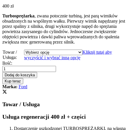
400
zł
Turbosprężarka
, zwana potocznie turbiną, jest parą wirników
obsadzonych na wspólnym wałku. Pierwszy wirnik napędzany jest
przez spaliny z silnika, drugi wykorzystuje napęd do sprężania
powietrza zasysanego do cylindrów. Jednoczesne zwiększenie
objętości powietrza i dawki paliwa wprowadzanych do spalenia
zwiększa moc generowaną przez silnik.
Towar /
Kliknij tutaj aby
Usługa:
wyczyścić i wybrać inną opcję
Turbosprężarka
Ilość:
–
turbina
Dodaj do koszyka
Ford
Kup teraz
Mondeo
Marka:
Ford
III
2.0
TDCi
Towar / Usługa
130
KM
704226
Usługa regeneracji 400 zł + części
quantity
Dostarczenie uszkodzonej TURBOSPRĘŻARKI, na własną