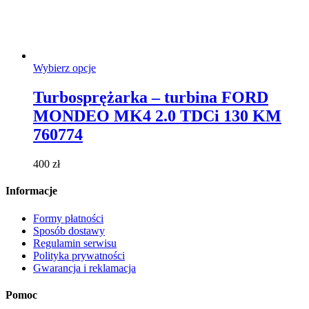
Ten
Wybierz opcje
produkt
ma
Turbosprężarka – turbina FORD
wiele
MONDEO MK4 2.0 TDCi 130 KM
wariantów.
Opcje
760774
można
wybrać
400
zł
na
stronie
Informacje
produktu
Formy płatności
Sposób dostawy
Regulamin serwisu
Polityka prywatności
Gwarancja i reklamacja
Pomoc