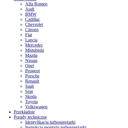
Alfa Romeo
Audi
BMW
Cadillac
Chevrolet
Citroen
Fiat
Lancia
Mercedes
Mistubishi
Mazda
Nissan
Opel
Peugeot
Porsche
Renault
Saab
Seat
Skoda
Toyota
Volkswagen
Przekładnie
Porady techniczne
Identyfikacja turbosprężarki
Instrukcja montażu turbosprężarki