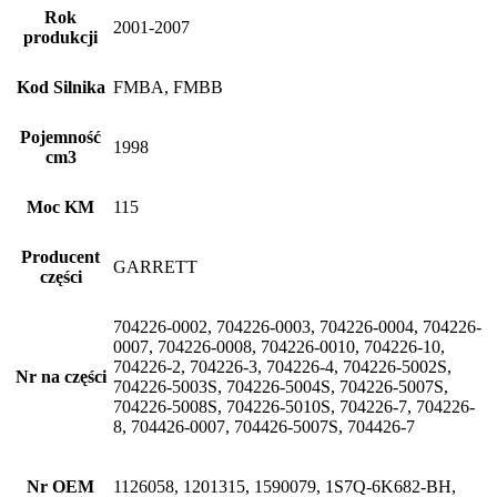
Rok
2001-2007
produkcji
Kod Silnika
FMBA, FMBB
Pojemność
1998
cm3
Moc KM
115
Producent
GARRETT
części
704226-0002, 704226-0003, 704226-0004, 704226-
0007, 704226-0008, 704226-0010, 704226-10,
704226-2, 704226-3, 704226-4, 704226-5002S,
Nr na części
704226-5003S, 704226-5004S, 704226-5007S,
704226-5008S, 704226-5010S, 704226-7, 704226-
8, 704426-0007, 704426-5007S, 704426-7
Nr OEM
1126058, 1201315, 1590079, 1S7Q-6K682-BH,