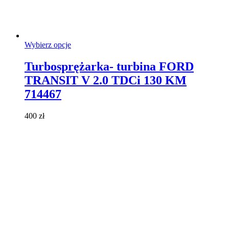
Ten
Wybierz opcje
produkt
ma
Turbosprężarka- turbina FORD
wiele
TRANSIT V 2.0 TDCi 130 KM
wariantów.
Opcje
714467
można
wybrać
400
zł
na
stronie
produktu