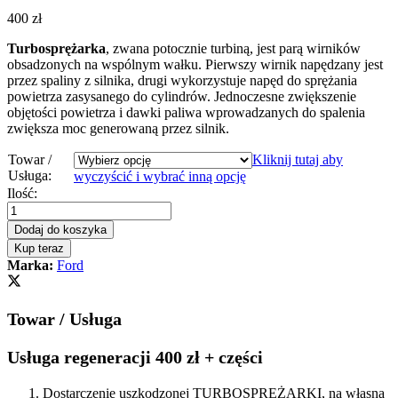
400
zł
Turbosprężarka
, zwana potocznie turbiną, jest parą wirników
obsadzonych na wspólnym wałku. Pierwszy wirnik napędzany jest
przez spaliny z silnika, drugi wykorzystuje napęd do sprężania
powietrza zasysanego do cylindrów. Jednoczesne zwiększenie
objętości powietrza i dawki paliwa wprowadzanych do spalenia
zwiększa moc generowaną przez silnik.
Towar /
Kliknij tutaj aby
Usługa:
wyczyścić i wybrać inną opcję
Turbosprężarka
Ilość:
–
turbina
Dodaj do koszyka
Ford
Kup teraz
Mondeo
Marka:
Ford
III
2.0
TDDi
Towar / Usługa
115
KM
1S7Q6K682BJ
Usługa regeneracji 400 zł + części
quantity
Dostarczenie uszkodzonej TURBOSPRĘŻARKI, na własną