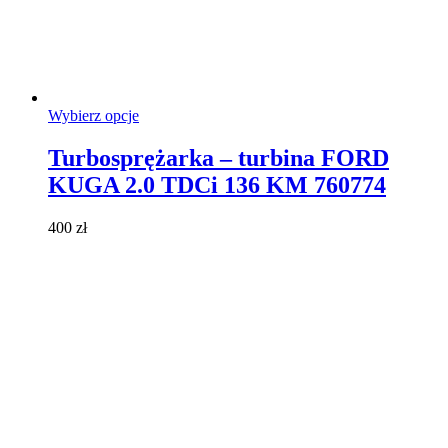
Ten
Wybierz opcje
produkt
ma
Turbosprężarka – turbina FORD
wiele
KUGA 2.0 TDCi 136 KM 760774
wariantów.
Opcje
można
400
zł
wybrać
na
stronie
produktu