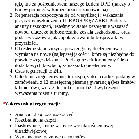
rękę lub za pośrednictwem naszego kuriera DPD (należy o
tym wspomnieć w komentarzu do zamówienia).
Regeneracja rozpoczyna się od weryfikacji i wskazania
przyczyny uszkodzenia TURBOSPRĘŻARKI. Podczas
analizy uszkodzeń, jesteśmy w stanie bezbłędnie wskazać
powód, dlaczego turbosprężarka została uszkodzona, oraz
podać wskazówki jak zapobiec awarii turbosprężarki w
przyszłości.
Określenie stanu zużycia poszczególnych elementów, i
wymiana na nowe (najlepszej jakości), które są niezbędne do
prawidłowego działania. Po diagnozie informujemy Cię o
dodatkowych kosztach, za uszkodzone elementy.
Czas regeneracji to 24h.
Odesłanie zregenerowanej turbosprężarki, na adres podany w
zamówieniu z 12 miesięczną pisemną gwarancją (bez limitów
kilometrów), wraz z instrukcją montażu i wykresem
wyważenia rdzenia turbiny.
*
Zakres usługi regeneracji:
Analiza i diagnoza uszkodzeń
Rozebranie na części
Piaskowanie, mycie w myjce wysokociśnieniowej i
ultradźwiękowej
Wymiana uszkodzonych elementów