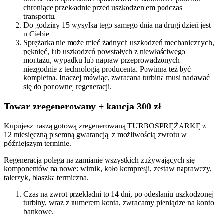
chroniące przekładnie przed uszkodzeniem podczas
transportu.
Do godziny 15 wysyłka tego samego dnia na drugi dzień jest
u Ciebie.
Sprężarka nie może mieć żadnych uszkodzeń mechanicznych,
pęknięć, lub uszkodzeń powstałych z niewłaściwego
montażu, wypadku lub napraw przeprowadzonych
niezgodnie z technologią producenta. Powinna też być
kompletna. Inaczej mówiąc, zwracana turbina musi nadawać
się do ponownej regeneracji.
Towar zregenerowany + kaucja 300 zł
Kupujesz naszą gotową zregenerowaną TURBOSPRĘŻARKĘ z
12 miesięczną pisemną gwarancją, z możliwością zwrotu w
późniejszym terminie.
Regeneracja polega na zamianie wszystkich zużywających się
komponentów na nowe: wirnik, koło kompresji, zestaw naprawczy,
talerzyk, blaszka termiczna.
Czas na zwrot przekładni to 14 dni, po odesłaniu uszkodzonej
turbiny, wraz z numerem konta, zwracamy pieniądze na konto
bankowe.