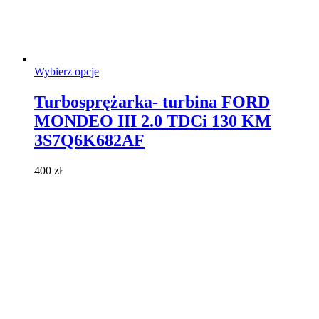
Ten
Wybierz opcje
produkt
ma
Turbosprężarka- turbina FORD
wiele
MONDEO III 2.0 TDCi 130 KM
wariantów.
Opcje
3S7Q6K682AF
można
wybrać
400
zł
na
stronie
produktu