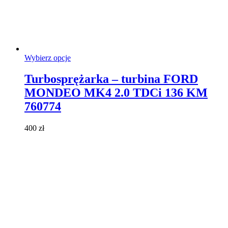
Ten
Wybierz opcje
produkt
ma
Turbosprężarka – turbina FORD
wiele
MONDEO MK4 2.0 TDCi 136 KM
wariantów.
Opcje
760774
można
wybrać
400
zł
na
stronie
produktu