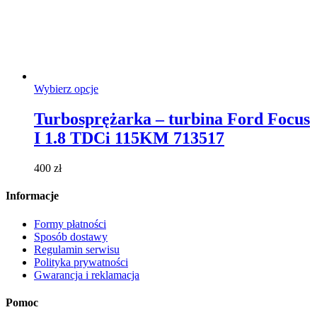
Ten
Wybierz opcje
produkt
ma
Turbosprężarka – turbina Ford Focus
wiele
I 1.8 TDCi 115KM 713517
wariantów.
Opcje
można
400
zł
wybrać
na
Informacje
stronie
produktu
Formy płatności
Sposób dostawy
Regulamin serwisu
Polityka prywatności
Gwarancja i reklamacja
Pomoc