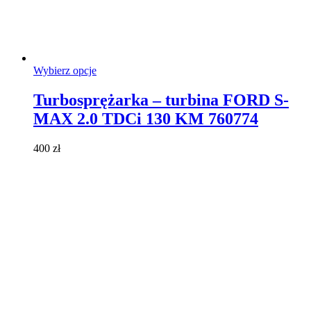
Ten
Wybierz opcje
produkt
ma
Turbosprężarka – turbina FORD S-
wiele
MAX 2.0 TDCi 130 KM 760774
wariantów.
Opcje
można
400
zł
wybrać
na
stronie
produktu