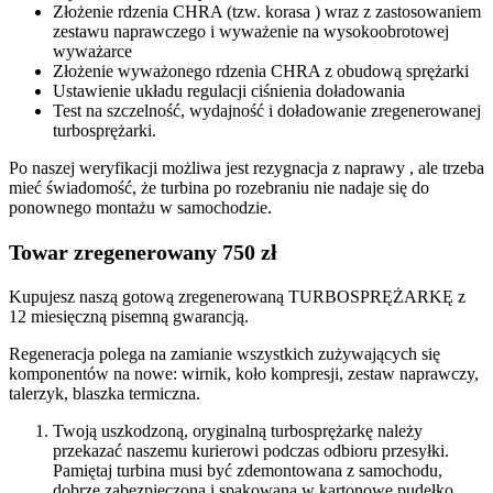
Złożenie rdzenia CHRA (tzw. korasa ) wraz z zastosowaniem
zestawu naprawczego i wyważenie na wysokoobrotowej
wyważarce
Złożenie wyważonego rdzenia CHRA z obudową sprężarki
Ustawienie układu regulacji ciśnienia doładowania
Test na szczelność, wydajność i doładowanie zregenerowanej
turbosprężarki.
Po naszej weryfikacji możliwa jest rezygnacja z naprawy , ale trzeba
mieć świadomość, że turbina po rozebraniu nie nadaje się do
ponownego montażu w samochodzie.
Towar zregenerowany 750 zł
Kupujesz naszą gotową zregenerowaną TURBOSPRĘŻARKĘ z
12 miesięczną pisemną gwarancją.
Regeneracja polega na zamianie wszystkich zużywających się
komponentów na nowe: wirnik, koło kompresji, zestaw naprawczy,
talerzyk, blaszka termiczna.
Twoją uszkodzoną, oryginalną turbosprężarkę należy
przekazać naszemu kurierowi podczas odbioru przesyłki.
Pamiętaj turbina musi być zdemontowana z samochodu,
dobrze zabezpieczona i spakowana w kartonowe pudełko