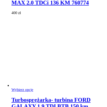
MAX 2.0 TDCi 136 KM 760774
wariantów.
Opcje
można
400
zł
wybrać
na
stronie
produktu
Ten
Wybierz opcje
produkt
ma
Turbosprężarka- turbina FORD
wiele
GALAXY 1,9 TDI BTB 150 km
wariantów.