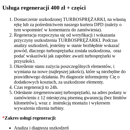
KM
714467
Usługa regeneracji 400 zł + części
quantity
Dostarczenie uszkodzonej TURBOSPRĘŻARKI, na własną
rękę lub za pośrednictwem naszego kuriera DPD (należy o
tym wspomnieć w komentarzu do zamówienia).
Regeneracja rozpoczyna się od weryfikacji i wskazania
przyczyny uszkodzenia TURBOSPRĘŻARKI. Podczas
analizy uszkodzeń, jesteśmy w stanie bezbłędnie wskazać
powód, dlaczego turbosprężarka została uszkodzona, oraz
podać wskazówki jak zapobiec awarii turbosprężarki w
przyszłości.
Określenie stanu zużycia poszczególnych elementów, i
wymiana na nowe (najlepszej jakości), które są niezbędne do
prawidłowego działania. Po diagnozie informujemy Cię o
dodatkowych kosztach, za uszkodzone elementy.
Czas regeneracji to 24h.
Odesłanie zregenerowanej turbosprężarki, na adres podany w
zamówieniu z 12 miesięczną pisemną gwarancją (bez limitów
kilometrów), wraz z instrukcją montażu i wykresem
wyważenia rdzenia turbiny.
*
Zakres usługi regeneracji:
Analiza i diagnoza uszkodzeń