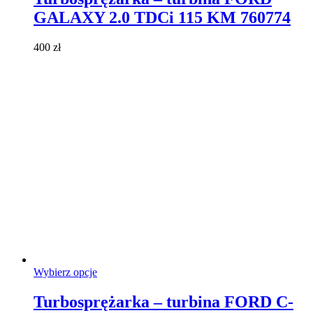
wiele
GALAXY 2.0 TDCi 115 KM 760774
wariantów.
Opcje
można
400
zł
wybrać
na
stronie
produktu
Ten
Wybierz opcje
produkt
ma
Turbosprężarka – turbina FORD C-
wiele