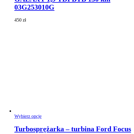
Opcje
03G253010G
można
wybrać
450
zł
na
stronie
produktu
Ten
Wybierz opcje
produkt
ma
Turbosprężarka – turbina Ford Focus
wiele