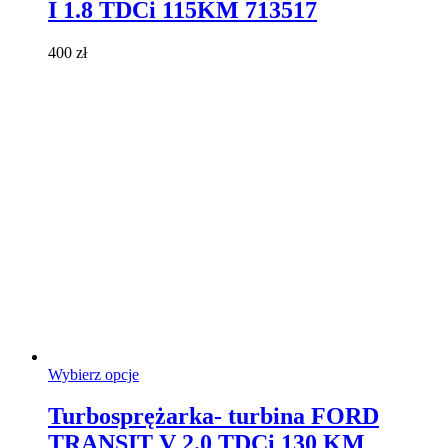
I 1.8 TDCi 115KM 713517
wariantów.
Opcje
można
400
zł
wybrać
na
stronie
produktu
Ten
Wybierz opcje
produkt
ma
Turbosprężarka- turbina FORD
wiele
TRANSIT V 2.0 TDCi 130 KM
wariantów.