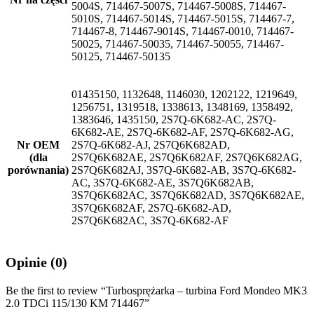
5004S, 714467-5007S, 714467-5008S, 714467-
5010S, 714467-5014S, 714467-5015S, 714467-7,
714467-8, 714467-9014S, 714467-0010, 714467-
50025, 714467-50035, 714467-50055, 714467-
50125, 714467-50135
01435150, 1132648, 1146030, 1202122, 1219649,
1256751, 1319518, 1338613, 1348169, 1358492,
1383646, 1435150, 2S7Q-6K682-AC, 2S7Q-
6K682-AE, 2S7Q-6K682-AF, 2S7Q-6K682-AG,
Nr OEM
2S7Q-6K682-AJ, 2S7Q6K682AD,
(dla
2S7Q6K682AE, 2S7Q6K682AF, 2S7Q6K682AG,
porównania)
2S7Q6K682AJ, 3S7Q-6K682-AB, 3S7Q-6K682-
AC, 3S7Q-6K682-AE, 3S7Q6K682AB,
3S7Q6K682AC, 3S7Q6K682AD, 3S7Q6K682AE,
3S7Q6K682AF, 2S7Q-6K682-AD,
2S7Q6K682AC, 3S7Q-6K682-AF
Opinie (0)
Be the first to review “Turbosprężarka – turbina Ford Mondeo MK3
2.0 TDCi 115/130 KM 714467”