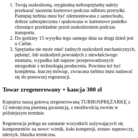
Twoją uszkodzoną, oryginalną turbosprężarkę należy
przekazać naszemu kurierowi podczas odbioru przesyłki.
Pamiętaj turbina musi być zdemontowana z samochodu,
dobrze zabezpieczona i spakowana w kartonowe pudełko
chroniące przekładnie przed uszkodzeniem podczas
transportu.
Do godziny 15 wysyłka tego samego dnia na drugi dzień jest
u Ciebie.
Sprężarka nie może mieć żadnych uszkodzeń mechanicznych,
pęknięć, lub uszkodzeń powstałych z niewłaściwego
montażu, wypadku lub napraw przeprowadzonych
niezgodnie z technologią producenta. Powinna też być
kompletna. Inaczej mówiąc, zwracana turbina musi nadawać
się do ponownej regeneracji.
Towar zregenerowany + kaucja 300 zł
Kupujesz naszą gotową zregenerowaną TURBOSPRĘŻARKĘ z
12 miesięczną pisemną gwarancją, z możliwością zwrotu w
późniejszym terminie.
Regeneracja polega na zamianie wszystkich zużywających się
komponentów na nowe: wirnik, koło kompresji, zestaw naprawczy,
talerzyk, blaszka termiczna.