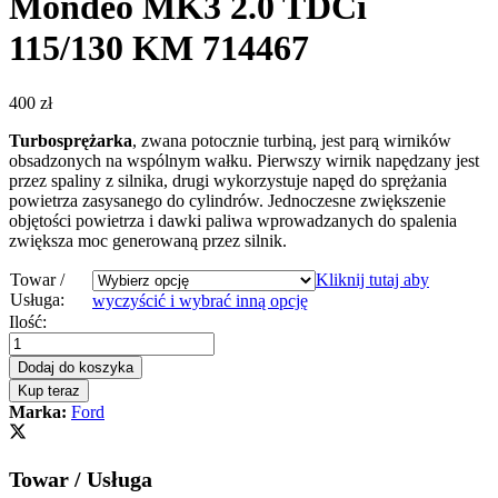
Mondeo MK3 2.0 TDCi
115/130 KM 714467
400
zł
Turbosprężarka
, zwana potocznie turbiną, jest parą wirników
obsadzonych na wspólnym wałku. Pierwszy wirnik napędzany jest
przez spaliny z silnika, drugi wykorzystuje napęd do sprężania
powietrza zasysanego do cylindrów. Jednoczesne zwiększenie
objętości powietrza i dawki paliwa wprowadzanych do spalenia
zwiększa moc generowaną przez silnik.
Towar /
Kliknij tutaj aby
Usługa:
wyczyścić i wybrać inną opcję
Turbosprężarka
Ilość:
–
turbina
Dodaj do koszyka
Ford
Kup teraz
Mondeo
Marka:
Ford
MK3
2.0
TDCi
Towar / Usługa
115/130