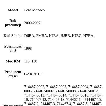
Model
Ford Mondeo
Rok
2000-2007
produkcji
Kod Silnika
D6BA, FMBA, HJBA, HJBB, HJBC, N7BA
Pojemność
1998
cm3
Moc KM
115, 130
Producent
GARRETT
części
714467-0002, 714467-0003, 714467-0004, 714467-
0005, 714467-0007, 714467-0008, 714467-0012,
714467-0013, 714467-0014, 714467-0015, 714467-
10, 714467-12, 714467-13, 714467-14, 714467-15,
714467-2, 714467-3, 714467-4, 714467-5, 714467-
Nr na części