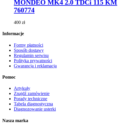
MONDEO MK4 2.0 TDCi 115 KM
wariantów.
Opcje
760774
można
wybrać
400
zł
na
stronie
Informacje
produktu
Formy płatności
Sposób dostawy
Regulamin serwisu
Polityka prywatności
Gwarancja i reklamacja
Pomoc
Artykuły
Znajdź zamówienie
Porady techniczne
Tabela diagnostyczna
Diagnozowanie usterki
Nasza marka