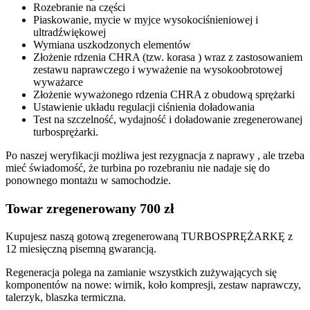
Rozebranie na części
Piaskowanie, mycie w myjce wysokociśnieniowej i
ultradźwiękowej
Wymiana uszkodzonych elementów
Złożenie rdzenia CHRA (tzw. korasa ) wraz z zastosowaniem
zestawu naprawczego i wyważenie na wysokoobrotowej
wyważarce
Złożenie wyważonego rdzenia CHRA z obudową sprężarki
Ustawienie układu regulacji ciśnienia doładowania
Test na szczelność, wydajność i doładowanie zregenerowanej
turbosprężarki.
Po naszej weryfikacji możliwa jest rezygnacja z naprawy , ale trzeba
mieć świadomość, że turbina po rozebraniu nie nadaje się do
ponownego montażu w samochodzie.
Towar zregenerowany 700 zł
Kupujesz naszą gotową zregenerowaną TURBOSPRĘŻARKĘ z
12 miesięczną pisemną gwarancją.
Regeneracja polega na zamianie wszystkich zużywających się
komponentów na nowe: wirnik, koło kompresji, zestaw naprawczy,
talerzyk, blaszka termiczna.