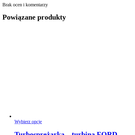
Brak ocen i komentarzy
Powiązane produkty
Ten
Wybierz opcje
produkt
ma
Turbosprężarka – turbina FORD