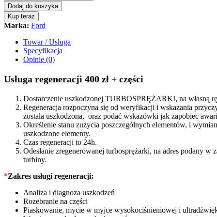
turbina
Dodaj do koszyka
FORD
Kup teraz
MONDEO
Marka:
Ford
MK4
2.0
Towar / Usługa
TDCi
Specyfikacja
115
Opinie (0)
KM
760774
Usługa regeneracji 400 zł + części
quantity
Dostarczenie uszkodzonej TURBOSPRĘŻARKI, na własną rękę
Regeneracja rozpoczyna się od weryfikacji i wskazania prz
została uszkodzona, oraz podać wskazówki jak zapobiec awarii
Określenie stanu zużycia poszczególnych elementów, i wymiana
uszkodzone elementy.
Czas regeneracji to 24h.
Odesłanie zregenerowanej turbosprężarki, na adres podany w 
turbiny.
*
Zakres usługi regeneracji:
Analiza i diagnoza uszkodzeń
Rozebranie na części
Piaskowanie, mycie w myjce wysokociśnieniowej i ultradźwię