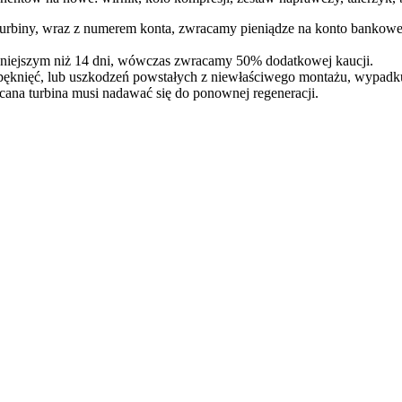
 turbiny, wraz z numerem konta, zwracamy pieniądze na konto bankowe
óźniejszym niż 14 dni, wówczas zwracamy 50% dodatkowej kaucji.
pęknięć, lub uszkodzeń powstałych z niewłaściwego montażu, wypadk
cana turbina musi nadawać się do ponownej regeneracji.