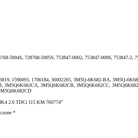
8768-5004S, 728768-5005S, 753847-0002, 753847-0006, 753847-2, 7
 1483819, 1590093, 1706184, 36002265, 3M5Q-6K682-BA, 3M5Q-
3M5Q6K682CA, 3M5Q6K682CB, 3M5Q6K682CC, 3M5Q6K682CD, 9
M3M5Q6K682CD
 MK4 2.0 TDCi 115 KM 760774”
aczone
*