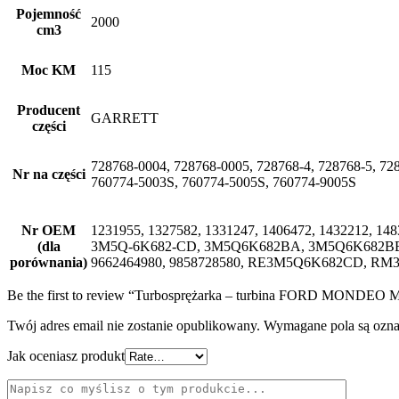
Pojemność
2000
cm3
Moc KM
115
Producent
GARRETT
części
728768-0004, 728768-0005, 728768-4, 728768-5, 72
Nr na części
760774-5003S, 760774-5005S, 760774-9005S
Nr OEM
1231955, 1327582, 1331247, 1406472, 1432212,
(dla
3M5Q-6K682-CD, 3M5Q6K682BA, 3M5Q6K682BB, 
porównania)
9662464980, 9858728580, RE3M5Q6K682CD, R
Be the first to review “Turbosprężarka – turbina FORD MONDEO
Twój adres email nie zostanie opublikowany.
Wymagane pola są ozn
Jak oceniasz produkt