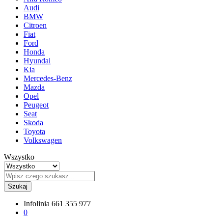
Audi
BMW
Citroen
Fiat
Ford
Honda
Hyundai
Kia
Mercedes-Benz
Mazda
Opel
Peugeot
Seat
Skoda
Toyota
Volkswagen
Wszystko
Szukaj
Infolinia
661 355 977
0