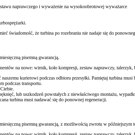
 zestawu naprawczego i wyważenie na wysokoobrotowej wyważarce
urbosprężarki.
ba mieć świadomość, że turbina po rozebraniu nie nadaje się do ponow
esięczną pisemną gwarancją.
entów na nowe: wirnik, koło kompresji, zestaw naprawczy, talerzyk, b
ć naszemu kurierowi podczas odbioru przesyłki. Pamiętaj turbina mu
m podczas transportu.
 Ciebie.
pęknięć, lub uszkodzeń powstałych z niewłaściwego montażu, wypadk
cana turbina musi nadawać się do ponownej regeneracji.
ęczną pisemną gwarancją, z możliwością zwrotu w późniejszym te
entów na nowe: wirnik, koło kompresji, zestaw naprawczy, talerzyk, b