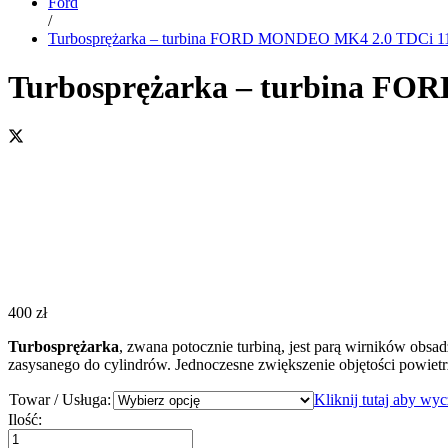
Ford
/
Turbosprężarka – turbina FORD MONDEO MK4 2.0 TDCi 1
Turbosprężarka – turbina F
400
zł
Turbosprężarka
, zwana potocznie turbiną, jest parą wirników obsa
zasysanego do cylindrów. Jednoczesne zwiększenie objętości powiet
Towar / Usługa:
Kliknij tutaj aby wy
Turbosprężarka
Ilość:
-