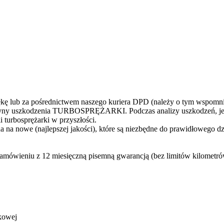
 lub za pośrednictwem naszego kuriera DPD (należy o tym wspomni
yczyny uszkodzenia TURBOSPRĘŻARKI. Podczas analizy uszkodzeń, jes
 turbosprężarki w przyszłości.
 na nowe (najlepszej jakości), które są niezbędne do prawidłowego d
zamówieniu z 12 miesięczną pisemną gwarancją (bez limitów kilometr
kowej