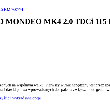
15 KM 760774
ORD MONDEO MK4 2.0 TDCi 115
dzonych na wspólnym wałku. Pierwszy wirnik napędzany jest przez spal
rza i dawki paliwa wprowadzanych do spalenia zwiększa moc generowan
czyścić i wybrać inną opcję