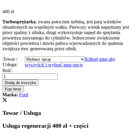
400
zł
Turbosprężarka
, zwana potocznie turbiną, jest parą wirników
obsadzonych na wspólnym wałku. Pierwszy wirnik napędzany jest
przez spaliny z silnika, drugi wykorzystuje napęd do sprężania
powietrza zasysanego do cylindrów. Jednoczesne zwiększenie
objętości powietrza i dawki paliwa wprowadzanych do spalenia
zwiększa moc generowaną przez silnik.
Towar /
Kliknij tutaj aby
Usługa:
wyczyścić i wybrać inną opcję
Turbosprężarka
Ilość:
-
turbina
Dodaj do koszyka
FORD
Kup teraz
S-
Marka:
Ford
MAX
2.0
TDCi
Towar / Usługa
115
KM
760774
Usługa regeneracji 400 zł + części
quantity