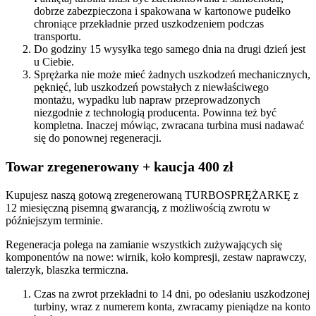
dobrze zabezpieczona i spakowana w kartonowe pudełko
chroniące przekładnie przed uszkodzeniem podczas
transportu.
Do godziny 15 wysyłka tego samego dnia na drugi dzień jest
u Ciebie.
Sprężarka nie może mieć żadnych uszkodzeń mechanicznych,
pęknięć, lub uszkodzeń powstałych z niewłaściwego
montażu, wypadku lub napraw przeprowadzonych
niezgodnie z technologią producenta. Powinna też być
kompletna. Inaczej mówiąc, zwracana turbina musi nadawać
się do ponownej regeneracji.
Towar zregenerowany + kaucja 400 zł
Kupujesz naszą gotową zregenerowaną TURBOSPRĘŻARKĘ z
12 miesięczną pisemną gwarancją, z możliwością zwrotu w
późniejszym terminie.
Regeneracja polega na zamianie wszystkich zużywających się
komponentów na nowe: wirnik, koło kompresji, zestaw naprawczy,
talerzyk, blaszka termiczna.
Czas na zwrot przekładni to 14 dni, po odesłaniu uszkodzonej
turbiny, wraz z numerem konta, zwracamy pieniądze na konto