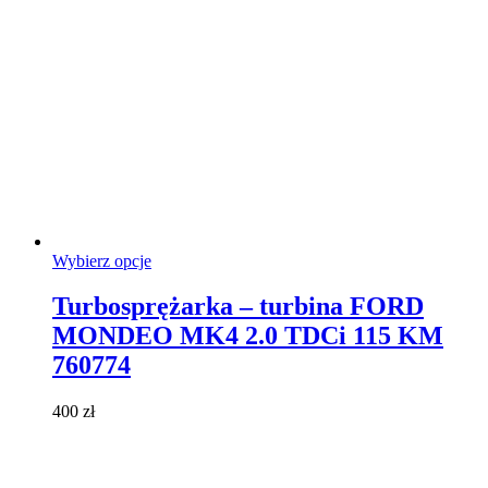
Ten
Wybierz opcje
produkt
ma
Turbosprężarka – turbina FORD
wiele
MONDEO MK4 2.0 TDCi 115 KM
wariantów.
Opcje
760774
można
wybrać
400
zł
na
stronie
produktu