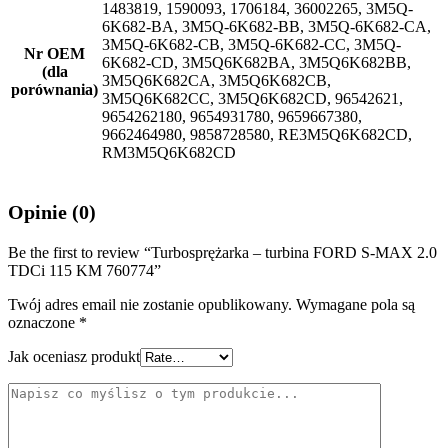
1483819, 1590093, 1706184, 36002265, 3M5Q-
6K682-BA, 3M5Q-6K682-BB, 3M5Q-6K682-CA,
3M5Q-6K682-CB, 3M5Q-6K682-CC, 3M5Q-
Nr OEM
6K682-CD, 3M5Q6K682BA, 3M5Q6K682BB,
(dla
3M5Q6K682CA, 3M5Q6K682CB,
porównania)
3M5Q6K682CC, 3M5Q6K682CD, 96542621,
9654262180, 9654931780, 9659667380,
9662464980, 9858728580, RE3M5Q6K682CD,
RM3M5Q6K682CD
Opinie (0)
Be the first to review “Turbosprężarka – turbina FORD S-MAX 2.0
TDCi 115 KM 760774”
Twój adres email nie zostanie opublikowany.
Wymagane pola są
oznaczone
*
Jak oceniasz produkt