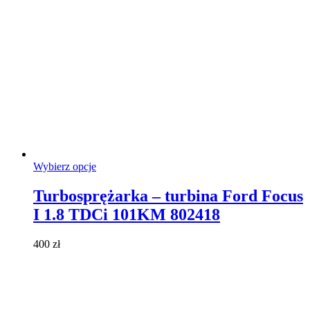
Ten
Wybierz opcje
produkt
ma
Turbosprężarka – turbina Ford Focus
wiele
I 1.8 TDCi 101KM 802418
wariantów.
Opcje
można
400
zł
wybrać
na
stronie
produktu