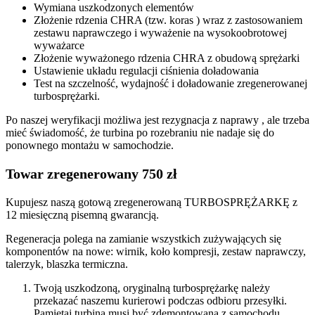
Wymiana uszkodzonych elementów
Złożenie rdzenia CHRA (tzw. koras ) wraz z zastosowaniem
zestawu naprawczego i wyważenie na wysokoobrotowej
wyważarce
Złożenie wyważonego rdzenia CHRA z obudową sprężarki
Ustawienie układu regulacji ciśnienia doładowania
Test na szczelność, wydajność i doładowanie zregenerowanej
turbosprężarki.
Po naszej weryfikacji możliwa jest rezygnacja z naprawy , ale trzeba
mieć świadomość, że turbina po rozebraniu nie nadaje się do
ponownego montażu w samochodzie.
Towar zregenerowany 750 zł
Kupujesz naszą gotową zregenerowaną TURBOSPRĘŻARKĘ z
12 miesięczną pisemną gwarancją.
Regeneracja polega na zamianie wszystkich zużywających się
komponentów na nowe: wirnik, koło kompresji, zestaw naprawczy,
talerzyk, blaszka termiczna.
Twoją uszkodzoną, oryginalną turbosprężarkę należy
przekazać naszemu kurierowi podczas odbioru przesyłki.
Pamiętaj turbina musi być zdemontowana z samochodu,