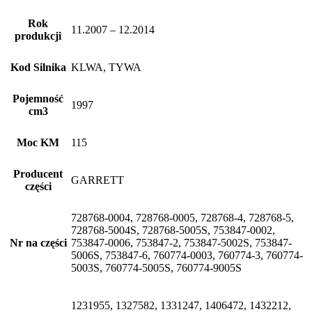
Rok
11.2007 – 12.2014
produkcji
Kod Silnika
KLWA, TYWA
Pojemność
1997
cm3
Moc KM
115
Producent
GARRETT
części
728768-0004, 728768-0005, 728768-4, 728768-5,
728768-5004S, 728768-5005S, 753847-0002,
Nr na części
753847-0006, 753847-2, 753847-5002S, 753847-
5006S, 753847-6, 760774-0003, 760774-3, 760774-
5003S, 760774-5005S, 760774-9005S
1231955, 1327582, 1331247, 1406472, 1432212,