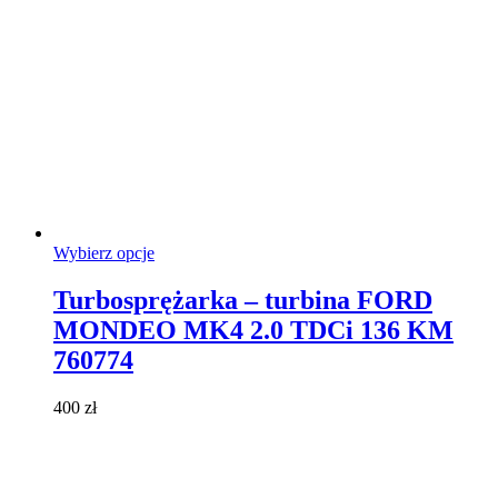
Ten
Wybierz opcje
produkt
ma
Turbosprężarka – turbina FORD
wiele
MONDEO MK4 2.0 TDCi 136 KM
wariantów.
Opcje
760774
można
wybrać
400
zł
na
stronie
produktu