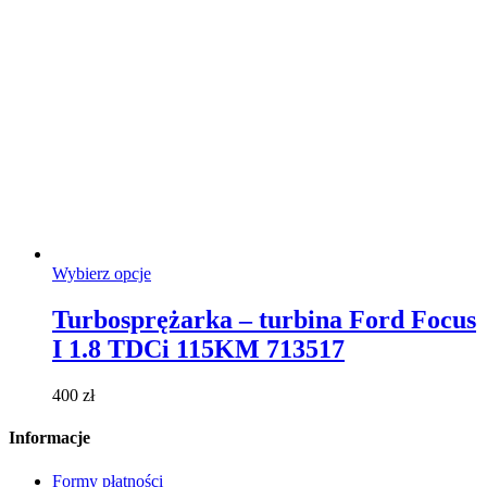
Ten
Wybierz opcje
produkt
ma
Turbosprężarka – turbina Ford Focus
wiele
I 1.8 TDCi 115KM 713517
wariantów.
Opcje
można
400
zł
wybrać
na
Informacje
stronie
produktu
Formy płatności