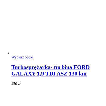
Ten
Wybierz opcje
produkt
ma
Turbosprężarka- turbina FORD
wiele
GALAXY 1,9 TDI ASZ 130 km
wariantów.
Opcje
można
450
zł
wybrać
na
stronie
produktu