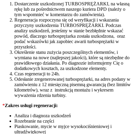
Dostarczenie uszkodzonej TURBOSPRĘŻARKI, na własną
rękę lub za pośrednictwem naszego kuriera DPD (należy o
tym wspomnieć w komentarzu do zamówienia).
Regeneracja rozpoczyna się od weryfikacji i wskazania
przyczyny uszkodzenia TURBOSPRĘŻARKI. Podczas
analizy uszkodzeń, jesteśmy w stanie bezbłędnie wskazać
powód, dlaczego turbosprężarka została uszkodzona, oraz
podać wskazówki jak zapobiec awarii turbosprężarki w
przyszłości.
Określenie stanu zużycia poszczególnych elementów, i
wymiana na nowe (najlepszej jakości), które są niezbędne do
prawidłowego działania. Po diagnozie informujemy Cię o
dodatkowych kosztach, za uszkodzone elementy.
Czas regeneracji to 24h.
Odesłanie zregenerowanej turbosprężarki, na adres podany w
zamówieniu z 12 miesięczną pisemną gwarancją (bez limitów
kilometrów), wraz z instrukcją montażu i wykresem
wyważenia rdzenia turbiny.
*
Zakres usługi regeneracji:
Analiza i diagnoza uszkodzeń
Rozebranie na części
Piaskowanie, mycie w myjce wysokociśnieniowej i
ultradźwiękowej