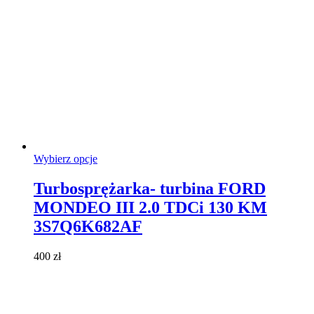
Ten
Wybierz opcje
produkt
ma
Turbosprężarka- turbina FORD
wiele
MONDEO III 2.0 TDCi 130 KM
wariantów.
Opcje
3S7Q6K682AF
można
wybrać
400
zł
na
stronie
produktu