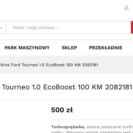
rd Tourneo 1.0 EcoBoost 100 KM 2082181
 (0)
PARK MASZYNOWY
SKLEP
PRZEKŁADNIE
rbina Ford Tourneo 1.0 EcoBoost 100 KM 2082181
 Tourneo 1.0 EcoBoost 100 KM 2082181
500
zł
Turbosprężarka
, zwana potocznie turb
wałku. Pierwszy wirnik napędzany jest p