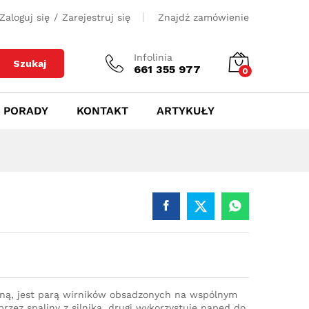
500
zł
Dodaj do koszyka
Zaloguj się
/
Zarejestruj się
Znajdź zamówienie
Infolinia
Szukaj
661 355 977
0
PORADY
KONTAKT
ARTYKUŁY
iną, jest parą wirników obsadzonych na wspólnym
rzez spaliny z silnika, drugi wykorzystuje napęd do