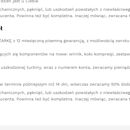
dzień jest u Ciebie.
chanicznych, pęknięć, lub uszkodzeń powstałych z niewłaściw
ucenta. Powinna też być kompletna. Inaczej mówiąc, zwracana 
ł
RKĘ z 12 miesięczną pisemną gwarancją, z możliwością zwrotu 
ących się komponentów na nowe: wirnik, koło kompresji, zestaw 
iu uszkodzonej turbiny, wraz z numerem konta, zwracamy pienią
 w terminie późniejszym niż 14 dni, wówczas zwracamy 50% doda
chanicznych, pęknięć, lub uszkodzeń powstałych z niewłaściw
ucenta. Powinna też być kompletna. Inaczej mówiąc, zwracana 