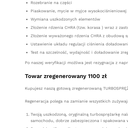
Rozebranie na części
Piaskowanie, mycie w myjce wysokociśnieniowej 
Wymiana uszkodzonych elementów
Złożenie rdzenia CHRA (tzw. korasa ) wraz z z
Złożenie wyważonego rdzenia CHRA z obudową s
Ustawienie układu regulacji ciśnienia doładowan
Test na szczelność, wydajność i doładowanie zre
Po naszej weryfikacji możliwa jest rezygnacja z n
Towar zregenerowany 1100 zł
Kupujesz naszą gotową zregenerowaną TURBOSPRĘŻ
Regeneracja polega na zamianie wszystkich zużywaj
Twoją uszkodzoną, oryginalną turbosprężarkę na
samochodu, dobrze zabezpieczona i spakowana w