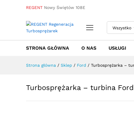
REGENT
Nowy Świętów 108E
Turbosprężarka – turbina Fo
Wszystko
Towar / Usługa
Specyfikacja
Opinie
STRONA GŁÓWNA
O NAS
USŁUGI
Strona główna
/
Sklep
/
Ford
/
Turbosprężarka – tu
Turbosprężarka – turbina Ford