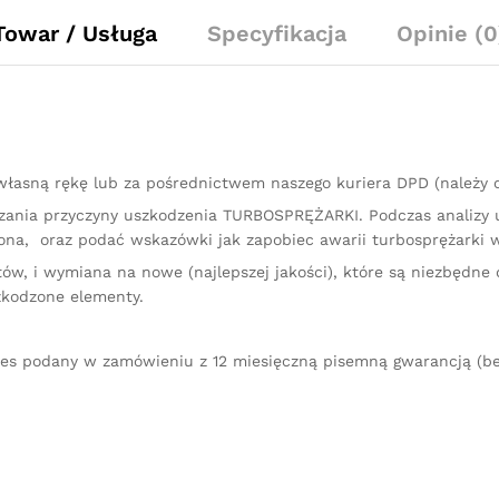
Towar / Usługa
Specyfikacja
Opinie (0
łasną rękę lub za pośrednictwem naszego kuriera DPD (należy
kazania przyczyny uszkodzenia TURBOSPRĘŻARKI. Podczas analizy
na, oraz podać wskazówki jak zapobiec awarii turbosprężarki w
ów, i wymiana na nowe (najlepszej jakości), które są niezbędne 
zkodzone elementy.
res podany w zamówieniu z 12 miesięczną pisemną gwarancją (be