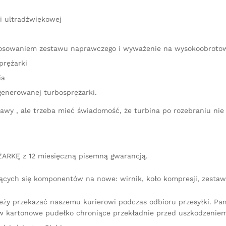
i ultradźwiękowej
astosowaniem zestawu naprawczego i wyważenie na wysokoobrot
prężarki
ia
generowanej turbosprężarki.
aprawy , ale trzeba mieć świadomość, że turbina po rozebraniu 
ARKĘ z 12 miesięczną pisemną gwarancją.
ących się komponentów na nowe: wirnik, koło kompresji, zestaw 
leży przekazać naszemu kurierowi podczas odbioru przesyłki. P
 kartonowe pudełko chroniące przekładnie przed uszkodzeniem