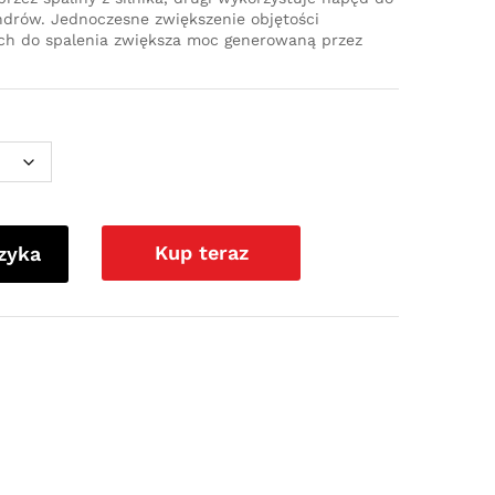
ndrów. Jednoczesne zwiększenie objętości
ch do spalenia zwiększa moc generowaną przez
Kup teraz
zyka