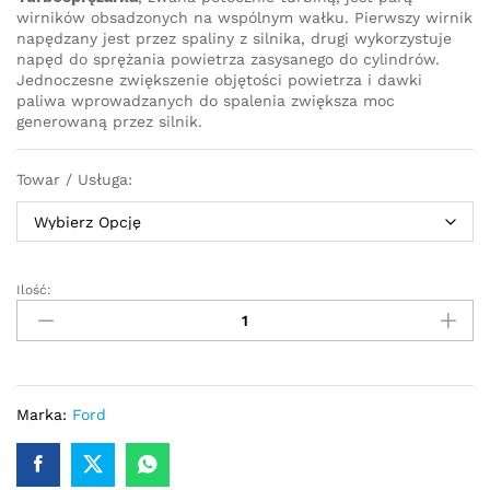
wirników obsadzonych na wspólnym wałku. Pierwszy wirnik
napędzany jest przez spaliny z silnika, drugi wykorzystuje
napęd do sprężania powietrza zasysanego do cylindrów.
Jednoczesne zwiększenie objętości powietrza i dawki
paliwa wprowadzanych do spalenia zwiększa moc
generowaną przez silnik.
Towar / Usługa:
Ilość:
Turbosprężarka
–
turbina
Ford
TOURNEO
1.8
Marka:
Ford
TDCi
90/110
KM