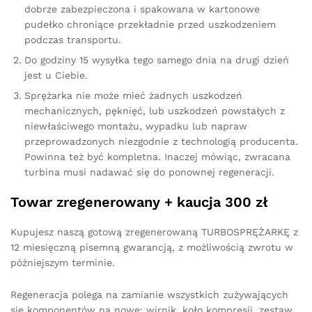
dobrze zabezpieczona i spakowana w kartonowe
pudełko chroniące przekładnie przed uszkodzeniem
podczas transportu.
Do godziny 15 wysyłka tego samego dnia na drugi dzień
jest u Ciebie.
Sprężarka nie może mieć żadnych uszkodzeń
mechanicznych, pęknięć, lub uszkodzeń powstałych z
niewłaściwego montażu, wypadku lub napraw
przeprowadzonych niezgodnie z technologią producenta.
Powinna też być kompletna. Inaczej mówiąc, zwracana
turbina musi nadawać się do ponownej regeneracji.
Towar zregenerowany + kaucja 300 zł
Kupujesz naszą gotową zregenerowaną TURBOSPRĘŻARKĘ z
12 miesięczną pisemną gwarancją, z możliwością zwrotu w
późniejszym terminie.
Regeneracja polega na zamianie wszystkich zużywających
się komponentów na nowe: wirnik, koło kompresji, zestaw