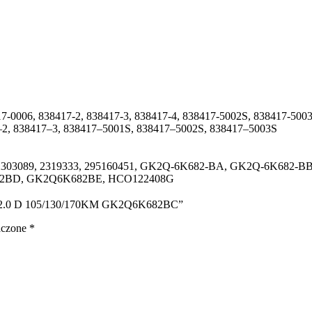
7-0006, 838417-2, 838417-3, 838417-4, 838417-5002S, 838417-500
–2, 838417–3, 838417–5001S, 838417–5002S, 838417–5003S
 2303089, 2319333, 295160451, GK2Q-6K682-BA, GK2Q-6K682
2BD, GK2Q6K682BE, HCO122408G
NEO 2.0 D 105/130/170KM GK2Q6K682BC”
aczone
*