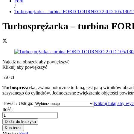
Ford
/
Turbosprężarka – turbina FORD TOURNEO 2.0 D 105/1
Turbosprężarka – turbina F
Najedź na obrazek aby powiększyć
Kliknij aby powiększyć
550
zł
Turbosprężarka
, zwana potocznie turbiną, jest parą wirników obsa
zasysanego do cylindrów. Jednoczesne zwiększenie objętości powiet
Towar / Usługa:
Kliknij tutaj aby wy
Turbosprężarka
Ilość:
-
turbina
Dodaj do koszyka
FORD
Kup teraz
TOURNEO
Marka:
Ford