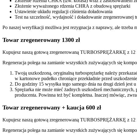
Złożenie rdzenia CHRA (tzw. korasa) wraz z zastosowaniem
Złożenie wyważonego rdzenia CHRA z obudową sprężarki
Ustawienie układu regulacji ciśnienia doładowania
Test na szczelność, wydajność i doładowanie zregenerowanej t
Po naszej weryfikacji możliwa jest rezygnacja z naprawy, ale trzeb
Towar zregenerowany 1300 zł
Kupujesz naszą gotową zregenerowaną TURBOSPRĘŻARKĘ z 12 mi
Regeneracja polega na zamianie wszystkich zużywających się kompon
Twoją uszkodzoną, oryginalną turbosprężarkę należy przekaza
w kartonowe pudełko chroniące przekładnie przed uszkodzenie
Do godziny 15 wysyłka tego samego dnia na drugi dzień jest u
Sprężarka nie może mieć żadnych uszkodzeń mechanicznych, 
producenta. Powinna też być kompletna. Inaczej mówiąc, zwra
Towar zregenerowany + kaucja 600 zł
Kupujesz naszą gotową zregenerowaną TURBOSPRĘŻARKĘ z 12 miesi
Regeneracja polega na zamianie wszystkich zużywających się kompon