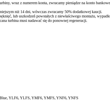
 turbiny, wraz z numerem konta, zwracamy pieniądze na konto bankowe
óźniejszym niż 14 dni, wówczas zwracamy 50% dodatkowej kaucji.
pęknięć, lub uszkodzeń powstałych z niewłaściwego montażu, wypadk
cana turbina musi nadawać się do ponownej regeneracji.
Blue, YLF6, YLFS, YMF6, YMFS, YNF6, YNFS