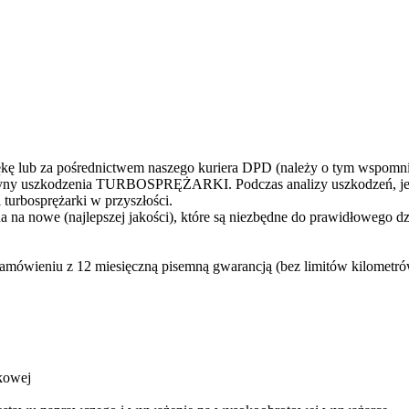
 lub za pośrednictwem naszego kuriera DPD (należy o tym wspomni
yczyny uszkodzenia TURBOSPRĘŻARKI. Podczas analizy uszkodzeń, jes
turbosprężarki w przyszłości.
 na nowe (najlepszej jakości), które są niezbędne do prawidłowego d
zamówieniu z 12 miesięczną pisemną gwarancją (bez limitów kilometró
kowej