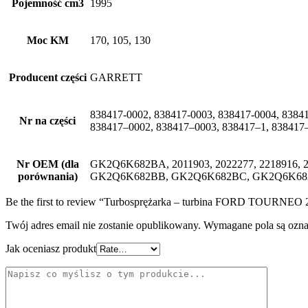
Pojemność cm3
1995
Moc KM
170, 105, 130
Producent części
GARRETT
838417-0002, 838417-0003, 838417-0004, 83841
Nr na części
838417–0002, 838417–0003, 838417–1, 838417
Nr OEM (dla
GK2Q6K682BA, 2011903, 2022277, 2218916,
porównania)
GK2Q6K682BB, GK2Q6K682BC, GK2Q6K68
Be the first to review “Turbosprężarka – turbina FORD TOUR
Twój adres email nie zostanie opublikowany.
Wymagane pola są ozn
Jak oceniasz produkt