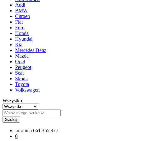
Audi
BMW
Citroen
Fiat
Ford
Honda
Hyundai
Kia
Mercedes-Benz
Mazda
Opel
Peugeot
Seat
Skoda
Toyota
Volkswagen
Wszystko
Szukaj
Infolinia
661 355 977
0