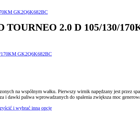
30/170KM GK2Q6K682BC
ORD TOURNEO 2.0 D 105/130/
dzonych na wspólnym wałku. Pierwszy wirnik napędzany jest przez spal
rza i dawki paliwa wprowadzanych do spalenia zwiększa moc generowan
czyścić i wybrać inną opcję