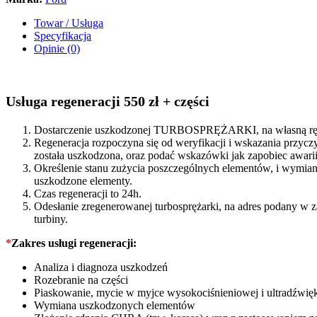
2.0
D
Towar / Usługa
105/130/170KM
Specyfikacja
GK2Q6K682BC
Opinie (0)
quantity
Usługa regeneracji 550 zł + części
Dostarczenie uszkodzonej TURBOSPRĘŻARKI, na własną rękę
Regeneracja rozpoczyna się od weryfikacji i wskazania prz
została uszkodzona, oraz podać wskazówki jak zapobiec awarii 
Określenie stanu zużycia poszczególnych elementów, i wymiana
uszkodzone elementy.
Czas regeneracji to 24h.
Odesłanie zregenerowanej turbosprężarki, na adres podany w 
turbiny.
*
Zakres usługi regeneracji:
Analiza i diagnoza uszkodzeń
Rozebranie na części
Piaskowanie, mycie w myjce wysokociśnieniowej i ultradźwię
Wymiana uszkodzonych elementów