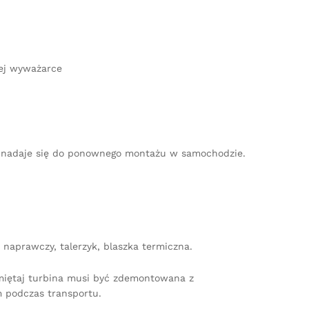
ej wyważarce
nie nadaje się do ponownego montażu w samochodzie.
naprawczy, talerzyk, blaszka termiczna.
amiętaj turbina musi być zdemontowana z
 podczas transportu.