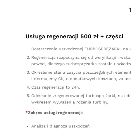
Usługa regeneracji 500 zł + części
Dostarczenie uszkodzonej TURBOSPRĘŻARKI, na w
Regeneracja rozpoczyna się od weryfikacji i ws
powód, dlaczego turbosprężarka została uszkodzo
Określenie stanu zużycia poszczególnych element
informujemy Cię o dodatkowych kosztach, za us
Czas regeneracji to 24h.
Odesłanie zregenerowanej turbosprężarki, na ad
wykresem wyważenia rdzenia turbiny.
*
Zakres usługi regeneracji:
Analiza i diagnoza uszkodzeń