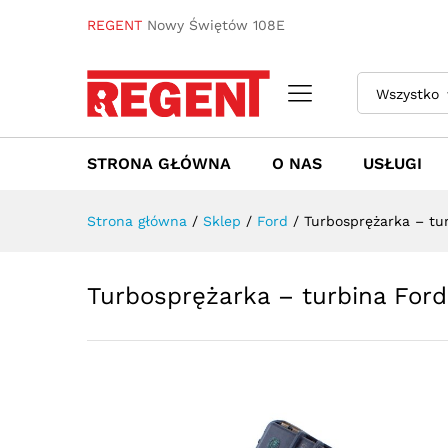
Turbosprężarka - turbina F
REGENT
Nowy Świętów 108E
Towar / Usługa
Specyfikacja
Opinie
Wszystko
STRONA GŁÓWNA
O NAS
USŁUGI
Strona główna
/
Sklep
/
Ford
/
Turbosprężarka – tu
Turbosprężarka – turbina Fo