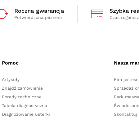
Roczna gwarancja
Szybka rea
Potwierdzona pismem
Czas regenera
Pomoc
Nasza ma
Artykuły
Kim jesteś
Znajdź zamówienie
Sprzedaż on
Porady techniczne
Park masz
Tabela diagnostyczna
Świadczone
Diagnozowanie usterki
Skontaktuj 