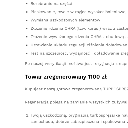
Rozebranie na części
Piaskowanie, mycie w myjce wysokociśnieniowej 
Wymiana uszkodzonych elementów
Złożenie rdzenia CHRA (tzw. koras ) wraz z za
Złożenie wyważonego rdzenia CHRA z obudową s
Ustawienie układu regulacji ciśnienia doładowan
Test na szczelność, wydajność i doładowanie zre
Po naszej weryfikacji możliwa jest rezygnacja z n
Towar zregenerowany 1100 zł
Kupujesz naszą gotową zregenerowaną TURBOSPRĘŻ
Regeneracja polega na zamianie wszystkich zużywaj
Twoją uszkodzoną, oryginalną turbosprężarkę na
samochodu, dobrze zabezpieczona i spakowana w