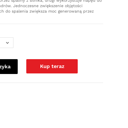
rzez spaliny z silnika, drugi wykorzystuje napęd do
ndrów. Jednoczesne zwiększenie objętości
ch do spalenia zwiększa moc generowaną przez
Kup teraz
zyka