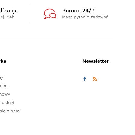
lizacja
Pomoc 24/7
cji 24h
Masz pytanie zadzwoń
rka
Newsletter
my
line
ynowy
 usługi
się z nami