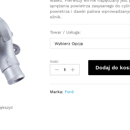
wałku. Pierwszy wirnik napędzany jest p
sprężania powietrza zasysanego do cyli
powietrza i dawki paliwa wprowadzany
silnik.
Towar / Usługa:
Ilość:
Turbosprężarka
Dodaj do kos
-
turbina
Ford
Tourneo
Marka:
Ford
2.2
155KM
BK2Q6K682GB
iększyć
quantity