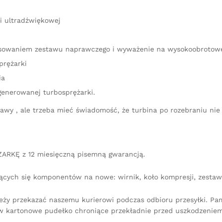
i ultradźwiękowej
stosowaniem zestawu naprawczego i wyważenie na wysokoobrotow
prężarki
ia
generowanej turbosprężarki.
aprawy , ale trzeba mieć świadomość, że turbina po rozebraniu 
ARKĘ z 12 miesięczną pisemną gwarancją.
ących się komponentów na nowe: wirnik, koło kompresji, zestaw 
leży przekazać naszemu kurierowi podczas odbioru przesyłki. P
 kartonowe pudełko chroniące przekładnie przed uszkodzeniem