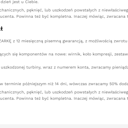
dzień jest u Ciebie.
chanicznych, pęknięć, lub uszkodzeń powstałych z niewłaściw
ucenta. Powinna też być kompletna. Inaczej mówiąc, zwracana 
ł
RKĘ z 12 miesięczną pisemną gwarancją, z możliwością zwrotu 
ących się komponentów na nowe: wirnik, koło kompresji, zestaw 
iu uszkodzonej turbiny, wraz z numerem konta, zwracamy pienią
 w terminie późniejszym niż 14 dni, wówczas zwracamy 50% doda
chanicznych, pęknięć, lub uszkodzeń powstałych z niewłaściw
ucenta. Powinna też być kompletna. Inaczej mówiąc, zwracana 