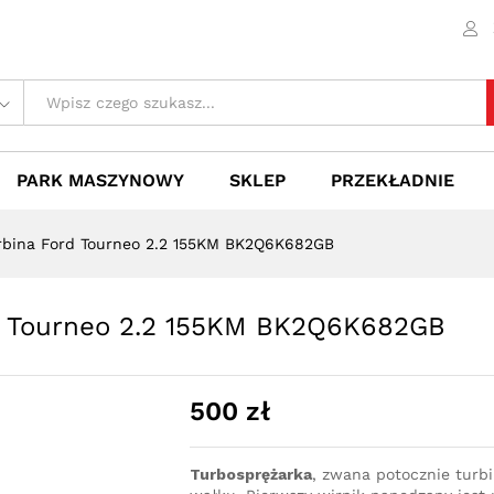
ord Tourneo 2.2 155KM BK2Q6K682GB
 (0)
PARK MASZYNOWY
SKLEP
PRZEKŁADNIE
rbina Ford Tourneo 2.2 155KM BK2Q6K682GB
rd Tourneo 2.2 155KM BK2Q6K682GB
500
zł
Turbosprężarka
, zwana potocznie turb