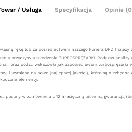
Towar / Usługa
Specyfikacja
Opinie (0
łasną rękę lub za pośrednictwem naszego kuriera DPD (należy
kazania przyczyny uszkodzenia TURBOSPRĘŻARKI. Podczas analizy
na, oraz podać wskazówki jak zapobiec awarii turbosprężarki w
ów, i wymiana na nowe (najlepszej jakości), które są niezbędne 
zkodzone elementy.
res podany w zamówieniu z 12 miesięczną pisemną gwarancją (be