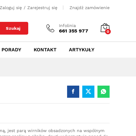
500
zł
Dodaj do koszyka
Zaloguj się
/
Zarejestruj się
Znajdź zamówienie
Infolinia
Szukaj
661 355 977
0
PORADY
KONTAKT
ARTYKUŁY
iną, jest parą wirników obsadzonych na wspólnym