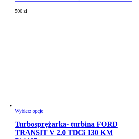
Opcje
można
500
zł
wybrać
na
stronie
produktu
Ten
Wybierz opcje
produkt
ma
Turbosprężarka- turbina FORD
wiele
TRANSIT V 2.0 TDCi 130 KM
wariantów.
Opcje