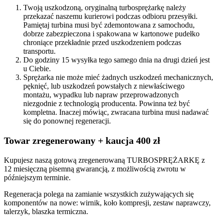
Twoją uszkodzoną, oryginalną turbosprężarkę należy
przekazać naszemu kurierowi podczas odbioru przesyłki.
Pamiętaj turbina musi być zdemontowana z samochodu,
dobrze zabezpieczona i spakowana w kartonowe pudełko
chroniące przekładnie przed uszkodzeniem podczas
transportu.
Do godziny 15 wysyłka tego samego dnia na drugi dzień jest
u Ciebie.
Sprężarka nie może mieć żadnych uszkodzeń mechanicznych,
pęknięć, lub uszkodzeń powstałych z niewłaściwego
montażu, wypadku lub napraw przeprowadzonych
niezgodnie z technologią producenta. Powinna też być
kompletna. Inaczej mówiąc, zwracana turbina musi nadawać
się do ponownej regeneracji.
Towar zregenerowany + kaucja 400 zł
Kupujesz naszą gotową zregenerowaną TURBOSPRĘŻARKĘ z
12 miesięczną pisemną gwarancją, z możliwością zwrotu w
późniejszym terminie.
Regeneracja polega na zamianie wszystkich zużywających się
komponentów na nowe: wirnik, koło kompresji, zestaw naprawczy,
talerzyk, blaszka termiczna.