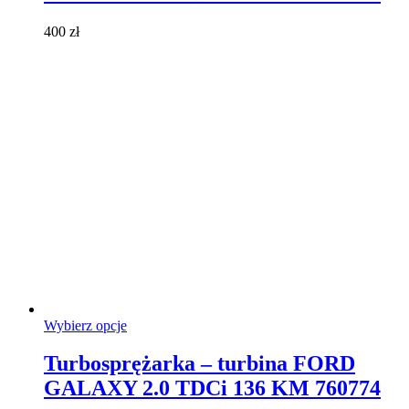
Opcje
można
400
zł
wybrać
na
stronie
produktu
Ten
Wybierz opcje
produkt
ma
Turbosprężarka – turbina FORD
wiele
GALAXY 2.0 TDCi 136 KM 760774
wariantów.
Opcje