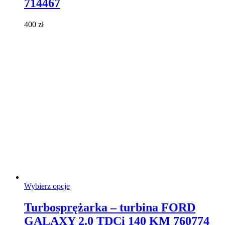
714467
można
wybrać
400
zł
na
stronie
produktu
Ten
Wybierz opcje
produkt
ma
Turbosprężarka – turbina FORD
wiele
GALAXY 2.0 TDCi 140 KM 760774
wariantów.