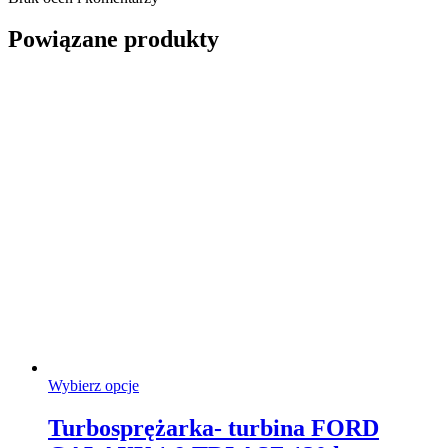
Powiązane produkty
Ten
Wybierz opcje
produkt
ma
Turbosprężarka- turbina FORD
wiele