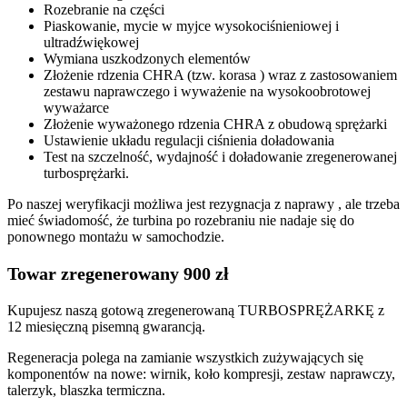
Rozebranie na części
Piaskowanie, mycie w myjce wysokociśnieniowej i
ultradźwiękowej
Wymiana uszkodzonych elementów
Złożenie rdzenia CHRA (tzw. korasa ) wraz z zastosowaniem
zestawu naprawczego i wyważenie na wysokoobrotowej
wyważarce
Złożenie wyważonego rdzenia CHRA z obudową sprężarki
Ustawienie układu regulacji ciśnienia doładowania
Test na szczelność, wydajność i doładowanie zregenerowanej
turbosprężarki.
Po naszej weryfikacji możliwa jest rezygnacja z naprawy , ale trzeba
mieć świadomość, że turbina po rozebraniu nie nadaje się do
ponownego montażu w samochodzie.
Towar zregenerowany 900 zł
Kupujesz naszą gotową zregenerowaną TURBOSPRĘŻARKĘ z
12 miesięczną pisemną gwarancją.
Regeneracja polega na zamianie wszystkich zużywających się
komponentów na nowe: wirnik, koło kompresji, zestaw naprawczy,
talerzyk, blaszka termiczna.