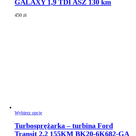
GALAXY 1,9 TDI ASZ 130 km
wariantów.
Opcje
można
450
zł
wybrać
na
stronie
produktu
Ten
Wybierz opcje
produkt
ma
Turbosprężarka – turbina Ford
wiele
Transit 2.2 155KM BK20-6K682-GA
wariantów.