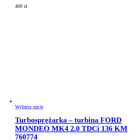
można
400
zł
wybrać
na
stronie
produktu
Ten
Wybierz opcje
produkt
ma
Turbosprężarka – turbina FORD
wiele
MONDEO MK4 2.0 TDCi 136 KM
wariantów.
Opcje
760774