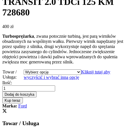
TRANSIT 2.0 TDCi 125 KM
728680
400
zł
Turbosprężarka
, zwana potocznie turbiną, jest parą wirników
obsadzonych na wspólnym wałku. Pierwszy wirnik napędzany jest
przez spaliny z silnika, drugi wykorzystuje napęd do sprężania
powietrza zasysanego do cylindrów. Jednoczesne zwiększenie
objętości powietrza i dawki paliwa wprowadzanych do spalenia
zwiększa moc generowaną przez silnik.
Towar /
Kliknij tutaj aby
Usługa:
wyczyścić i wybrać inną opcję
Turbosprężarka
Ilość:
–
turbina
Dodaj do koszyka
Ford
Kup teraz
TRANSIT
Marka:
Ford
2.0
TDCi
125
Towar / Usługa
KM