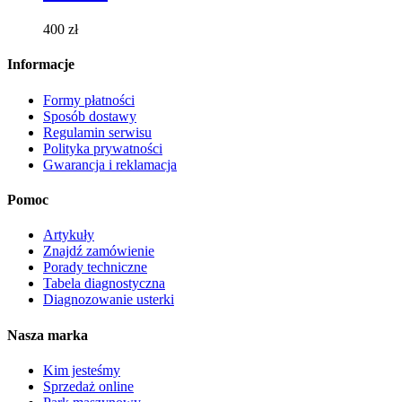
można
wybrać
400
zł
na
stronie
Informacje
produktu
Formy płatności
Sposób dostawy
Regulamin serwisu
Polityka prywatności
Gwarancja i reklamacja
Pomoc
Artykuły
Znajdź zamówienie
Porady techniczne
Tabela diagnostyczna
Diagnozowanie usterki
Nasza marka
Kim jesteśmy
Sprzedaż online