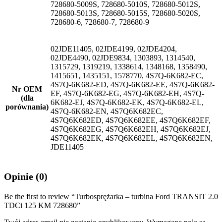
728680-5009S, 728680-5010S, 728680-5012S,
728680-5013S, 728680-5015S, 728680-5020S,
728680-6, 728680-7, 728680-9
02JDE11405, 02JDE4199, 02JDE4204,
02JDE4490, 02JDE9834, 1303893, 1314540,
1315729, 1319219, 1338614, 1348168, 1358490,
1415651, 1435151, 1578770, 4S7Q-6K682-EC,
4S7Q-6K682-ED, 4S7Q-6K682-EE, 4S7Q-6K682-
Nr OEM
EF, 4S7Q-6K682-EG, 4S7Q-6K682-EH, 4S7Q-
(dla
6K682-EJ, 4S7Q-6K682-EK, 4S7Q-6K682-EL,
porównania)
4S7Q-6K682-EN, 4S7Q6K682EC,
4S7Q6K682ED, 4S7Q6K682EE, 4S7Q6K682EF,
4S7Q6K682EG, 4S7Q6K682EH, 4S7Q6K682EJ,
4S7Q6K682EK, 4S7Q6K682EL, 4S7Q6K682EN,
JDE11405
Opinie (0)
Be the first to review “Turbosprężarka – turbina Ford TRANSIT 2.0
TDCi 125 KM 728680”