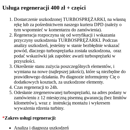
728680
quantity
Usługa regeneracji 400 zł + części
Dostarczenie uszkodzonej TURBOSPRĘŻARKI, na własną
rękę lub za pośrednictwem naszego kuriera DPD (należy o
tym wspomnieć w komentarzu do zamówienia).
Regeneracja rozpoczyna się od weryfikacji i wskazania
przyczyny uszkodzenia TURBOSPRĘŻARKI. Podczas
analizy uszkodzeń, jesteśmy w stanie bezbłędnie wskazać
powód, dlaczego turbosprężarka została uszkodzona, oraz
podać wskazówki jak zapobiec awarii turbosprężarki w
przyszłości.
Określenie stanu zużycia poszczególnych elementów, i
wymiana na nowe (najlepszej jakości), które są niezbędne do
prawidłowego działania. Po diagnozie informujemy Cię o
dodatkowych kosztach, za uszkodzone elementy.
Czas regeneracji to 24h.
Odesłanie zregenerowanej turbosprężarki, na adres podany w
zamówieniu z 12 miesięczną pisemną gwarancją (bez limitów
kilometrów), wraz z instrukcją montażu i wykresem
wyważenia rdzenia turbiny.
*
Zakres usługi regeneracji:
Analiza i diagnoza uszkodzeń