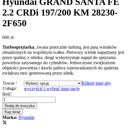
Hyundai GRAND SANTA FE
2.2 CRDi 197/200 KM 28230-
2F650
600
zł
Turbosprężarka
, zwana potocznie turbiną, jest parą wirników
obsadzonych na wspólnym wałku. Pierwszy wirnik napędzany jest
przez spaliny z silnika, drugi wykorzystuje napęd do sprężania
powietrza zasysanego do cylindrów. Jednoczesne zwiększenie
objętości powietrza i dawki paliwa wprowadzanych do spalenia
zwiększa moc generowaną przez silnik.
Towar /
Kliknij tutaj aby
Usługa:
wyczyścić i wybrać inną opcję
Turbosprężarka
Ilość:
-
turbina
Dodaj do koszyka
Hyundai
Kup teraz
GRAND
Marka:
Hyundai
SANTA
FE