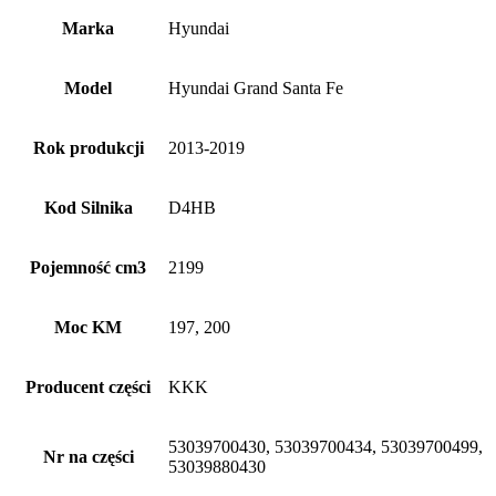
Marka
Hyundai
Model
Hyundai Grand Santa Fe
Rok produkcji
2013-2019
Kod Silnika
D4HB
Pojemność cm3
2199
Moc KM
197, 200
Producent części
KKK
53039700430, 53039700434, 53039700499,
Nr na części
53039880430