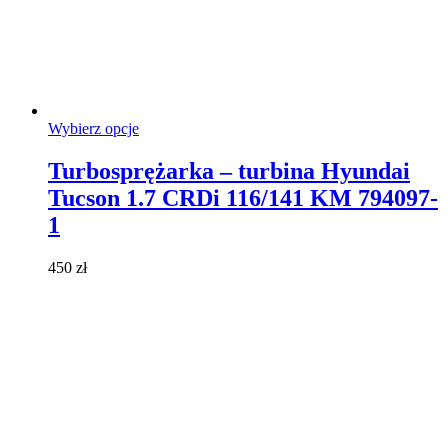
Ten
Wybierz opcje
produkt
ma
Turbosprężarka – turbina Hyundai
wiele
Tucson 1.7 CRDi 116/141 KM 794097-
wariantów.
Opcje
1
można
wybrać
450
zł
na
stronie
produktu