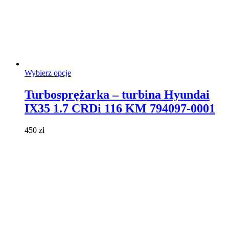
Ten
Wybierz opcje
produkt
ma
Turbosprężarka – turbina Hyundai
wiele
IX35 1.7 CRDi 116 KM 794097-0001
wariantów.
Opcje
można
450
zł
wybrać
na
stronie
produktu