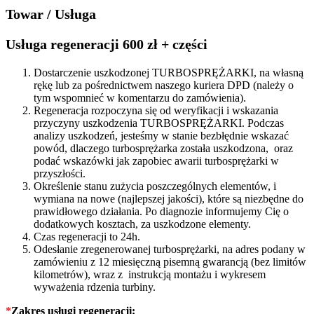
2.2
Towar / Usługa
CRDi
197/200
KM
Usługa regeneracji 600 zł + części
28230-
2F650
Dostarczenie uszkodzonej TURBOSPRĘŻARKI, na własną
quantity
rękę lub za pośrednictwem naszego kuriera DPD (należy o
tym wspomnieć w komentarzu do zamówienia).
Regeneracja rozpoczyna się od weryfikacji i wskazania
przyczyny uszkodzenia TURBOSPRĘŻARKI. Podczas
analizy uszkodzeń, jesteśmy w stanie bezbłędnie wskazać
powód, dlaczego turbosprężarka została uszkodzona, oraz
podać wskazówki jak zapobiec awarii turbosprężarki w
przyszłości.
Określenie stanu zużycia poszczególnych elementów, i
wymiana na nowe (najlepszej jakości), które są niezbędne do
prawidłowego działania. Po diagnozie informujemy Cię o
dodatkowych kosztach, za uszkodzone elementy.
Czas regeneracji to 24h.
Odesłanie zregenerowanej turbosprężarki, na adres podany w
zamówieniu z 12 miesięczną pisemną gwarancją (bez limitów
kilometrów), wraz z instrukcją montażu i wykresem
wyważenia rdzenia turbiny.
*
Zakres usługi regeneracji: