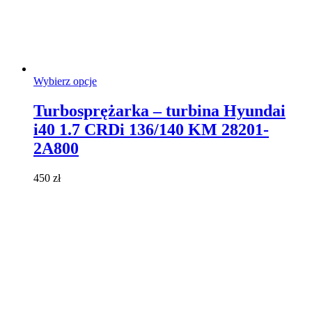
Ten
Wybierz opcje
produkt
ma
Turbosprężarka – turbina Hyundai
wiele
i40 1.7 CRDi 136/140 KM 28201-
wariantów.
Opcje
2A800
można
wybrać
450
zł
na
stronie
produktu