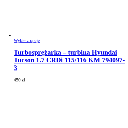
Ten
Wybierz opcje
produkt
ma
Turbosprężarka – turbina Hyundai
wiele
Tucson 1.7 CRDi 115/116 KM 794097-
wariantów.
Opcje
3
można
wybrać
450
zł
na
stronie
produktu