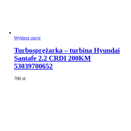
Ten
Wybierz opcje
produkt
ma
Turbosprężarka – turbina Hyundai
wiele
Santafe 2.2 CRDI 200KM
wariantów.
Opcje
53039700652
można
wybrać
700
zł
na
stronie
produktu