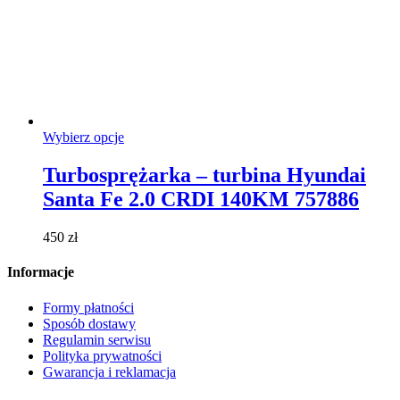
Ten
Wybierz opcje
produkt
ma
Turbosprężarka – turbina Hyundai
wiele
Santa Fe 2.0 CRDI 140KM 757886
wariantów.
Opcje
można
450
zł
wybrać
na
Informacje
stronie
produktu
Formy płatności
Sposób dostawy
Regulamin serwisu
Polityka prywatności
Gwarancja i reklamacja