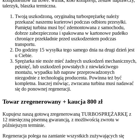
komponentów na nowe: wirnik, koło kompresji, zestaw naprawczy,
talerzyk, blaszka termiczna.
Twoją uszkodzoną, oryginalną turbosprężarkę należy
przekazać naszemu kurierowi podczas odbioru przesyłki.
Pamiętaj turbina musi być zdemontowana z samochodu,
dobrze zabezpieczona i spakowana w kartonowe pudełko
chroniące przekładnie przed uszkodzeniem podczas
transportu.
Do godziny 15 wysyłka tego samego dnia na drugi dzień jest
u Ciebie.
Sprężarka nie może mieć żadnych uszkodzeń mechanicznych,
pęknięć, lub uszkodzeń powstałych z niewłaściwego
montażu, wypadku lub napraw przeprowadzonych
niezgodnie z technologią producenta. Powinna też być
kompletna. Inaczej mówiąc, zwracana turbina musi nadawać
się do ponownej regeneracji.
Towar zregenerowany + kaucja 800 zł
Kupujesz naszą gotową zregenerowaną TURBOSPRĘŻARKĘ z
12 miesięczną pisemną gwarancją, z możliwością zwrotu w
późniejszym terminie.
Regeneracja polega na zamianie wszystkich zużywających się