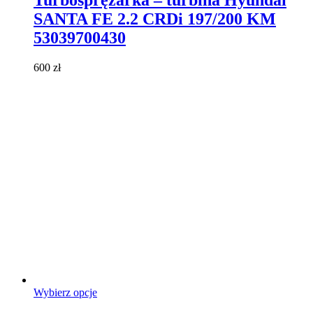
Turbosprężarka – turbina Hyundai
wiele
SANTA FE 2.2 CRDi 197/200 KM
wariantów.
Opcje
53039700430
można
wybrać
600
zł
na
stronie
produktu
Ten
Wybierz opcje
produkt