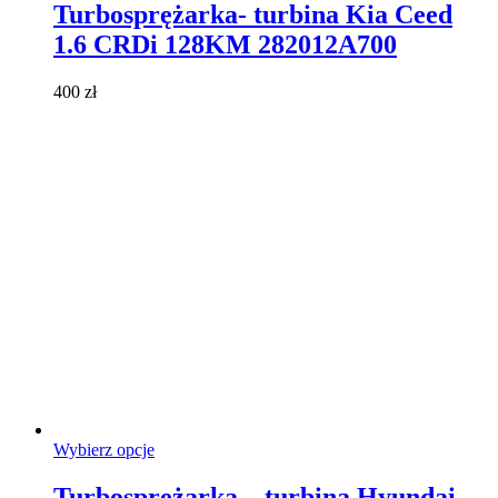
ma
Turbosprężarka- turbina Kia Ceed
wiele
1.6 CRDi 128KM 282012A700
wariantów.
Opcje
można
400
zł
wybrać
na
stronie
produktu
Ten
Wybierz opcje
produkt
ma
Turbosprężarka – turbina Hyundai