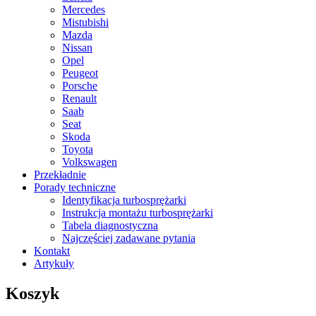
Mercedes
Mistubishi
Mazda
Nissan
Opel
Peugeot
Porsche
Renault
Saab
Seat
Skoda
Toyota
Volkswagen
Przekładnie
Porady techniczne
Identyfikacja turbosprężarki
Instrukcja montażu turbosprężarki
Tabela diagnostyczna
Najczęściej zadawane pytania
Kontakt
Artykuły
Koszyk