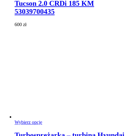
Tucson 2.0 CRDi 185 KM
wariantów.
Opcje
53039700435
można
wybrać
600
zł
na
stronie
produktu
Ten
Wybierz opcje
produkt
ma
Turbosprężarka – turbina Hyundai