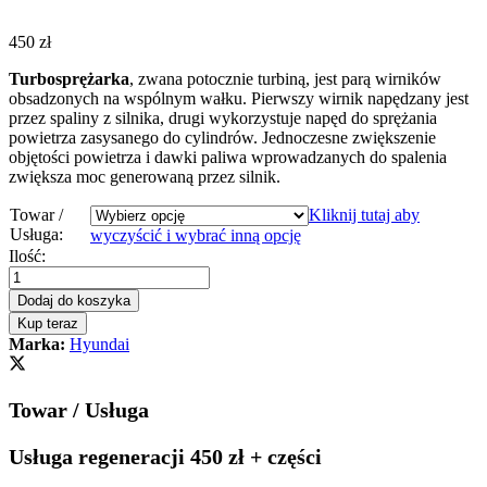
450
zł
Turbosprężarka
, zwana potocznie turbiną, jest parą wirników
obsadzonych na wspólnym wałku. Pierwszy wirnik napędzany jest
przez spaliny z silnika, drugi wykorzystuje napęd do sprężania
powietrza zasysanego do cylindrów. Jednoczesne zwiększenie
objętości powietrza i dawki paliwa wprowadzanych do spalenia
zwiększa moc generowaną przez silnik.
Towar /
Kliknij tutaj aby
Usługa:
wyczyścić i wybrać inną opcję
Turbosprężarka
Ilość:
-
turbina
Dodaj do koszyka
Hyundai
Kup teraz
Tucson
Marka:
Hyundai
1.7
CRDi
116/141
Towar / Usługa
KM
794097-
1
Usługa regeneracji 450 zł + części
quantity