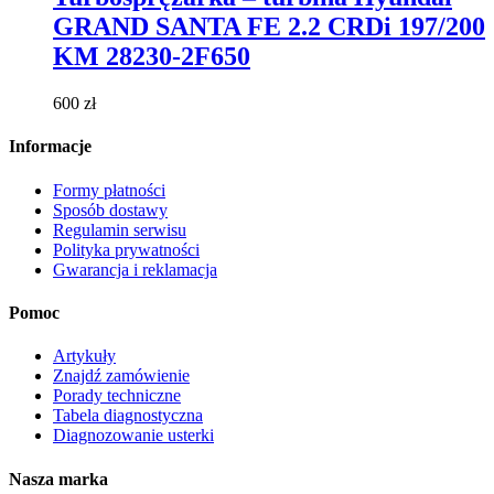
wiele
GRAND SANTA FE 2.2 CRDi 197/200
wariantów.
Opcje
KM 28230-2F650
można
wybrać
600
zł
na
stronie
Informacje
produktu
Formy płatności
Sposób dostawy
Regulamin serwisu
Polityka prywatności
Gwarancja i reklamacja
Pomoc
Artykuły
Znajdź zamówienie
Porady techniczne
Tabela diagnostyczna
Diagnozowanie usterki
Nasza marka