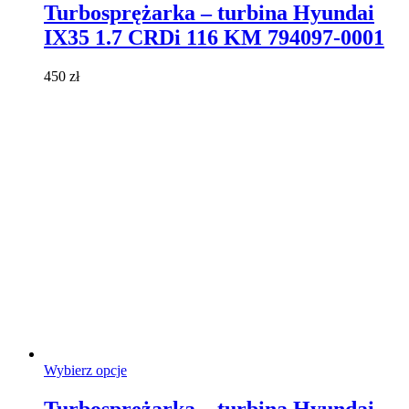
ma
Turbosprężarka – turbina Hyundai
wiele
IX35 1.7 CRDi 116 KM 794097-0001
wariantów.
Opcje
można
450
zł
wybrać
na
stronie
produktu
Ten
Wybierz opcje
produkt
ma