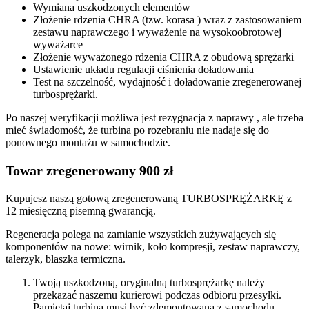
Wymiana uszkodzonych elementów
Złożenie rdzenia CHRA (tzw. korasa ) wraz z zastosowaniem
zestawu naprawczego i wyważenie na wysokoobrotowej
wyważarce
Złożenie wyważonego rdzenia CHRA z obudową sprężarki
Ustawienie układu regulacji ciśnienia doładowania
Test na szczelność, wydajność i doładowanie zregenerowanej
turbosprężarki.
Po naszej weryfikacji możliwa jest rezygnacja z naprawy , ale trzeba
mieć świadomość, że turbina po rozebraniu nie nadaje się do
ponownego montażu w samochodzie.
Towar zregenerowany 900 zł
Kupujesz naszą gotową zregenerowaną TURBOSPRĘŻARKĘ z
12 miesięczną pisemną gwarancją.
Regeneracja polega na zamianie wszystkich zużywających się
komponentów na nowe: wirnik, koło kompresji, zestaw naprawczy,
talerzyk, blaszka termiczna.
Twoją uszkodzoną, oryginalną turbosprężarkę należy
przekazać naszemu kurierowi podczas odbioru przesyłki.
Pamiętaj turbina musi być zdemontowana z samochodu,