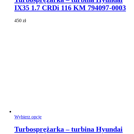
wiele
IX35 1.7 CRDi 116 KM 794097-0003
wariantów.
Opcje
można
450
zł
wybrać
na
stronie
produktu
Ten
Wybierz opcje
produkt
ma
Turbosprężarka – turbina Hyundai
wiele