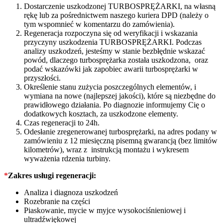
Dostarczenie uszkodzonej TURBOSPRĘŻARKI, na własną
rękę lub za pośrednictwem naszego kuriera DPD (należy o
tym wspomnieć w komentarzu do zamówienia).
Regeneracja rozpoczyna się od weryfikacji i wskazania
przyczyny uszkodzenia TURBOSPRĘŻARKI. Podczas
analizy uszkodzeń, jesteśmy w stanie bezbłędnie wskazać
powód, dlaczego turbosprężarka została uszkodzona, oraz
podać wskazówki jak zapobiec awarii turbosprężarki w
przyszłości.
Określenie stanu zużycia poszczególnych elementów, i
wymiana na nowe (najlepszej jakości), które są niezbędne do
prawidłowego działania. Po diagnozie informujemy Cię o
dodatkowych kosztach, za uszkodzone elementy.
Czas regeneracji to 24h.
Odesłanie zregenerowanej turbosprężarki, na adres podany w
zamówieniu z 12 miesięczną pisemną gwarancją (bez limitów
kilometrów), wraz z instrukcją montażu i wykresem
wyważenia rdzenia turbiny.
*
Zakres usługi regeneracji:
Analiza i diagnoza uszkodzeń
Rozebranie na części
Piaskowanie, mycie w myjce wysokociśnieniowej i
ultradźwiękowej