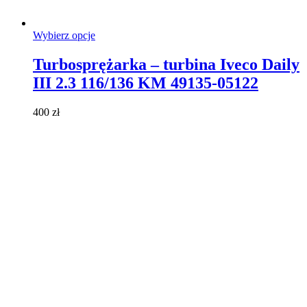
Ten
Wybierz opcje
produkt
ma
Turbosprężarka – turbina Iveco Daily
wiele
III 2.3 116/136 KM 49135-05122
wariantów.
Opcje
można
400
zł
wybrać
na
stronie
produktu