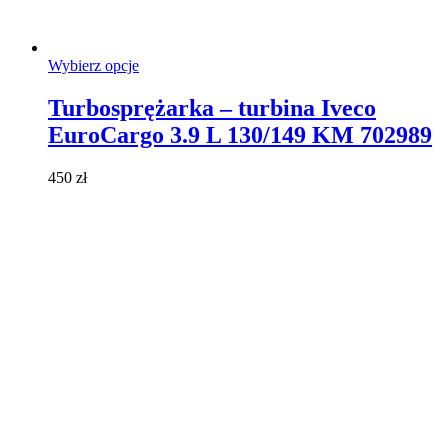
Ten
Wybierz opcje
produkt
ma
Turbosprężarka – turbina Iveco
wiele
EuroCargo 3.9 L 130/149 KM 702989
wariantów.
Opcje
można
450
zł
wybrać
na
stronie
produktu