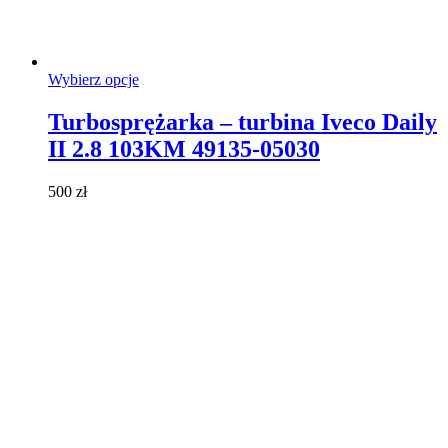
Ten
Wybierz opcje
produkt
ma
Turbosprężarka – turbina Iveco Daily
wiele
II 2.8 103KM 49135-05030
wariantów.
Opcje
można
500
zł
wybrać
na
stronie
produktu