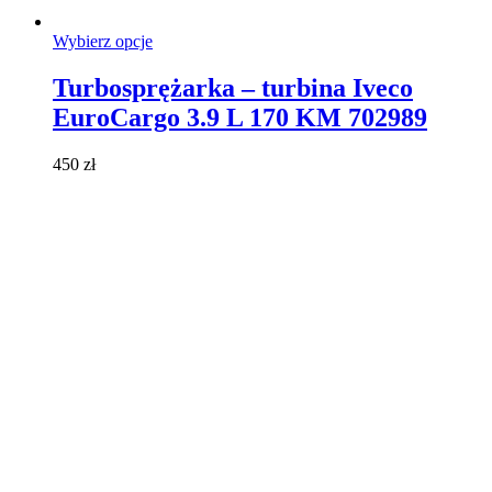
Ten
Wybierz opcje
produkt
ma
Turbosprężarka – turbina Iveco
wiele
EuroCargo 3.9 L 170 KM 702989
wariantów.
Opcje
można
450
zł
wybrać
na
stronie
produktu