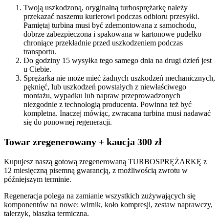
Twoją uszkodzoną, oryginalną turbosprężarkę należy
przekazać naszemu kurierowi podczas odbioru przesyłki.
Pamiętaj turbina musi być zdemontowana z samochodu,
dobrze zabezpieczona i spakowana w kartonowe pudełko
chroniące przekładnie przed uszkodzeniem podczas
transportu.
Do godziny 15 wysyłka tego samego dnia na drugi dzień jest
u Ciebie.
Sprężarka nie może mieć żadnych uszkodzeń mechanicznych,
pęknięć, lub uszkodzeń powstałych z niewłaściwego
montażu, wypadku lub napraw przeprowadzonych
niezgodnie z technologią producenta. Powinna też być
kompletna. Inaczej mówiąc, zwracana turbina musi nadawać
się do ponownej regeneracji.
Towar zregenerowany + kaucja 300 zł
Kupujesz naszą gotową zregenerowaną TURBOSPRĘŻARKĘ z
12 miesięczną pisemną gwarancją, z możliwością zwrotu w
późniejszym terminie.
Regeneracja polega na zamianie wszystkich zużywających się
komponentów na nowe: wirnik, koło kompresji, zestaw naprawczy,
talerzyk, blaszka termiczna.