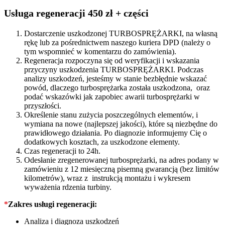
49135-
05122
Usługa regeneracji 450 zł + części
quantity
Dostarczenie uszkodzonej TURBOSPRĘŻARKI, na własną
rękę lub za pośrednictwem naszego kuriera DPD (należy o
tym wspomnieć w komentarzu do zamówienia).
Regeneracja rozpoczyna się od weryfikacji i wskazania
przyczyny uszkodzenia TURBOSPRĘŻARKI. Podczas
analizy uszkodzeń, jesteśmy w stanie bezbłędnie wskazać
powód, dlaczego turbosprężarka została uszkodzona, oraz
podać wskazówki jak zapobiec awarii turbosprężarki w
przyszłości.
Określenie stanu zużycia poszczególnych elementów, i
wymiana na nowe (najlepszej jakości), które są niezbędne do
prawidłowego działania. Po diagnozie informujemy Cię o
dodatkowych kosztach, za uszkodzone elementy.
Czas regeneracji to 24h.
Odesłanie zregenerowanej turbosprężarki, na adres podany w
zamówieniu z 12 miesięczną pisemną gwarancją (bez limitów
kilometrów), wraz z instrukcją montażu i wykresem
wyważenia rdzenia turbiny.
*
Zakres usługi regeneracji:
Analiza i diagnoza uszkodzeń