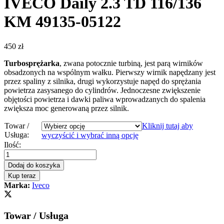
IVECO Daily 2.3 TD 116/136
KM 49135-05122
450
zł
Turbosprężarka
, zwana potocznie turbiną, jest parą wirników
obsadzonych na wspólnym wałku. Pierwszy wirnik napędzany jest
przez spaliny z silnika, drugi wykorzystuje napęd do sprężania
powietrza zasysanego do cylindrów. Jednoczesne zwiększenie
objętości powietrza i dawki paliwa wprowadzanych do spalenia
zwiększa moc generowaną przez silnik.
Towar /
Kliknij tutaj aby
Usługa:
wyczyścić i wybrać inną opcję
Turbosprężarka
Ilość:
-
turbina
Dodaj do koszyka
IVECO
Kup teraz
Daily
Marka:
Iveco
2.3
TD
116/136
Towar / Usługa
KM