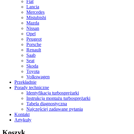
Fiat
Lancia
Mercedes
Mistubishi
Mazda
Nissan
Opel
Peugeot
Porsche
Renault
Saab
Seat
Skoda
Toyota
Volkswagen
Przekładnie
Porady techniczne
Identyfikacja turbosprężarki
Instrukcja montażu turbosprężarki
Tabela diagnostyczna
Najczęściej zadawane pytania
Kontakt
Artykuły
Koszyk