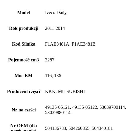
Model
Iveco Daily
Rok produkcji
2011-2014
Kod Silnika
F1AE3481A, F1AE3481B
Pojemność cm3
2287
Moc KM
116, 136
Producent części
KKK, MITSUBISHI
49135-05121, 49135-05122, 53039700114,
Nr na części
53039880114
Nr OEM (dla
504136783, 504260855, 504340181
porównania)