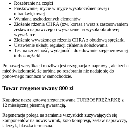
Rozebranie na części
Piaskowanie, mycie w myjce wysokociśnieniowej i
ultradźwiękowej
Wymiana uszkodzonych elementów
Złożenie rdzenia CHRA (tzw. korasa ) wraz z zastosowaniem
zestawu naprawczego i wyważenie na wysokoobrotowej
wyważarce
Złożenie wyważonego rdzenia CHRA z obudową sprężarki
Ustawienie układu regulacji ciśnienia doładowania
Test na szczelność, wydajność i doładowanie zregenerowanej
turbosprężarki.
Po naszej weryfikacji możliwa jest rezygnacja z naprawy , ale trzeba
mieć świadomość, że turbina po rozebraniu nie nadaje się do
ponownego montażu w samochodzie.
Towar zregenerowany 800 zł
Kupujesz naszą gotową zregenerowaną TURBOSPRĘŻARKĘ z
12 miesięczną pisemną gwarancją.
Regeneracja polega na zamianie wszystkich zużywających się
komponentów na nowe: wirnik, koło kompresji, zestaw naprawczy,
talerzyk, blaszka termiczna.