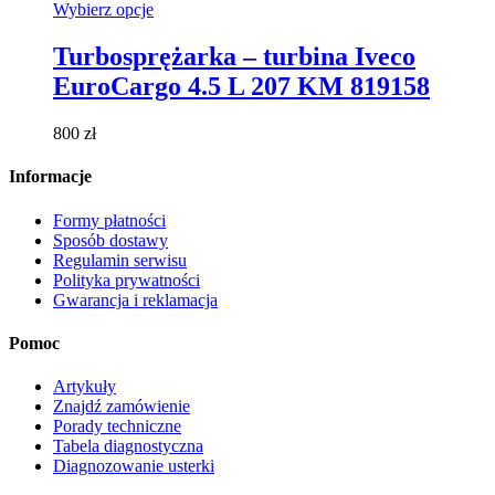
Ten
Wybierz opcje
produkt
ma
Turbosprężarka – turbina Iveco
wiele
EuroCargo 4.5 L 207 KM 819158
wariantów.
Opcje
można
800
zł
wybrać
na
Informacje
stronie
produktu
Formy płatności
Sposób dostawy
Regulamin serwisu
Polityka prywatności
Gwarancja i reklamacja
Pomoc
Artykuły
Znajdź zamówienie
Porady techniczne
Tabela diagnostyczna
Diagnozowanie usterki