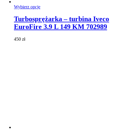
Ten
Wybierz opcje
produkt
ma
Turbosprężarka – turbina Iveco
wiele
EuroFire 3.9 L 149 KM 702989
wariantów.
Opcje
można
450
zł
wybrać
na
stronie
produktu