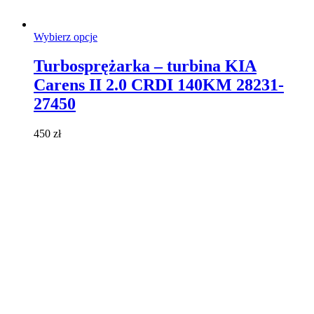
Ten
Wybierz opcje
produkt
ma
Turbosprężarka – turbina KIA
wiele
Carens II 2.0 CRDI 140KM 28231-
wariantów.
Opcje
27450
można
wybrać
450
zł
na
stronie
produktu