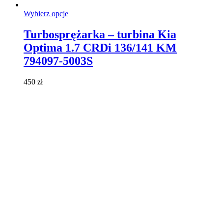
Ten
Wybierz opcje
produkt
ma
Turbosprężarka – turbina Kia
wiele
Optima 1.7 CRDi 136/141 KM
wariantów.
Opcje
794097-5003S
można
wybrać
450
zł
na
stronie
produktu