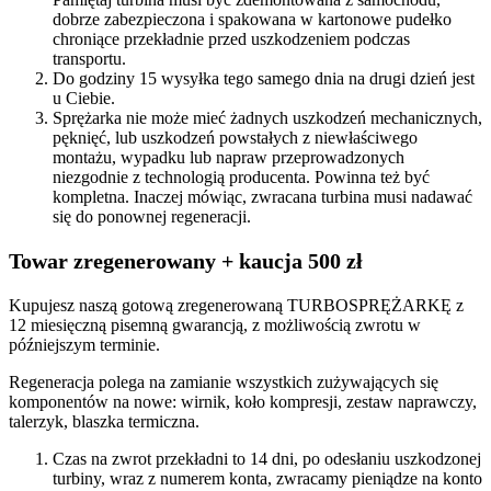
dobrze zabezpieczona i spakowana w kartonowe pudełko
chroniące przekładnie przed uszkodzeniem podczas
transportu.
Do godziny 15 wysyłka tego samego dnia na drugi dzień jest
u Ciebie.
Sprężarka nie może mieć żadnych uszkodzeń mechanicznych,
pęknięć, lub uszkodzeń powstałych z niewłaściwego
montażu, wypadku lub napraw przeprowadzonych
niezgodnie z technologią producenta. Powinna też być
kompletna. Inaczej mówiąc, zwracana turbina musi nadawać
się do ponownej regeneracji.
Towar zregenerowany + kaucja 500 zł
Kupujesz naszą gotową zregenerowaną TURBOSPRĘŻARKĘ z
12 miesięczną pisemną gwarancją, z możliwością zwrotu w
późniejszym terminie.
Regeneracja polega na zamianie wszystkich zużywających się
komponentów na nowe: wirnik, koło kompresji, zestaw naprawczy,
talerzyk, blaszka termiczna.
Czas na zwrot przekładni to 14 dni, po odesłaniu uszkodzonej
turbiny, wraz z numerem konta, zwracamy pieniądze na konto