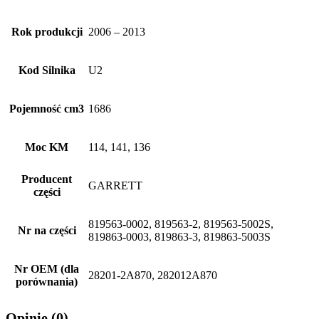
Rok produkcji
2006 – 2013
Kod Silnika
U2
Pojemność cm3
1686
Moc KM
114, 141, 136
Producent
GARRETT
części
819563-0002, 819563-2, 819563-5002S,
Nr na części
819863-0003, 819863-3, 819863-5003S
Nr OEM (dla
28201-2A870, 282012A870
porównania)
Opinie (0)