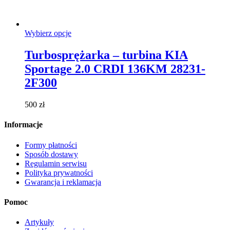
Ten
Wybierz opcje
produkt
ma
Turbosprężarka – turbina KIA
wiele
Sportage 2.0 CRDI 136KM 28231-
wariantów.
Opcje
2F300
można
wybrać
500
zł
na
stronie
Informacje
produktu
Formy płatności
Sposób dostawy
Regulamin serwisu
Polityka prywatności
Gwarancja i reklamacja
Pomoc
Artykuły