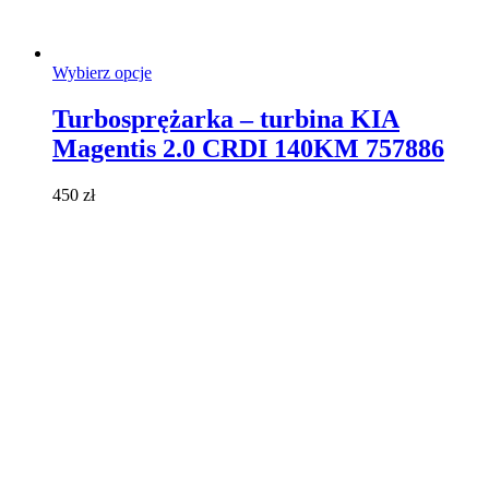
Ten
Wybierz opcje
produkt
ma
Turbosprężarka – turbina KIA
wiele
Magentis 2.0 CRDI 140KM 757886
wariantów.
Opcje
można
450
zł
wybrać
na
stronie
produktu