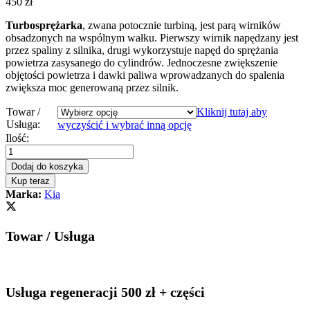
450
zł
Turbosprężarka
, zwana potocznie turbiną, jest parą wirników
obsadzonych na wspólnym wałku. Pierwszy wirnik napędzany jest
przez spaliny z silnika, drugi wykorzystuje napęd do sprężania
powietrza zasysanego do cylindrów. Jednoczesne zwiększenie
objętości powietrza i dawki paliwa wprowadzanych do spalenia
zwiększa moc generowaną przez silnik.
Towar /
Kliknij tutaj aby
Usługa:
wyczyścić i wybrać inną opcję
Turbosprężarka
Ilość:
-
turbina
Dodaj do koszyka
Kia
Kup teraz
Carens
Marka:
Kia
1.7
CRDi
141
Towar / Usługa
KM
28201-
2A870
quantity
Usługa regeneracji 500 zł + części