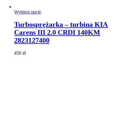
Ten
Wybierz opcje
produkt
ma
Turbosprężarka – turbina KIA
wiele
Carens III 2.0 CRDI 140KM
wariantów.
Opcje
2823127400
można
wybrać
450
zł
na
stronie
produktu