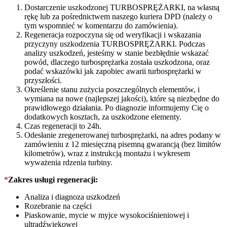
Dostarczenie uszkodzonej TURBOSPRĘŻARKI, na własną
rękę lub za pośrednictwem naszego kuriera DPD (należy o
tym wspomnieć w komentarzu do zamówienia).
Regeneracja rozpoczyna się od weryfikacji i wskazania
przyczyny uszkodzenia TURBOSPRĘŻARKI. Podczas
analizy uszkodzeń, jesteśmy w stanie bezbłędnie wskazać
powód, dlaczego turbosprężarka została uszkodzona, oraz
podać wskazówki jak zapobiec awarii turbosprężarki w
przyszłości.
Określenie stanu zużycia poszczególnych elementów, i
wymiana na nowe (najlepszej jakości), które są niezbędne do
prawidłowego działania. Po diagnozie informujemy Cię o
dodatkowych kosztach, za uszkodzone elementy.
Czas regeneracji to 24h.
Odesłanie zregenerowanej turbosprężarki, na adres podany w
zamówieniu z 12 miesięczną pisemną gwarancją (bez limitów
kilometrów), wraz z instrukcją montażu i wykresem
wyważenia rdzenia turbiny.
*
Zakres usługi regeneracji:
Analiza i diagnoza uszkodzeń
Rozebranie na części
Piaskowanie, mycie w myjce wysokociśnieniowej i
ultradźwiękowej