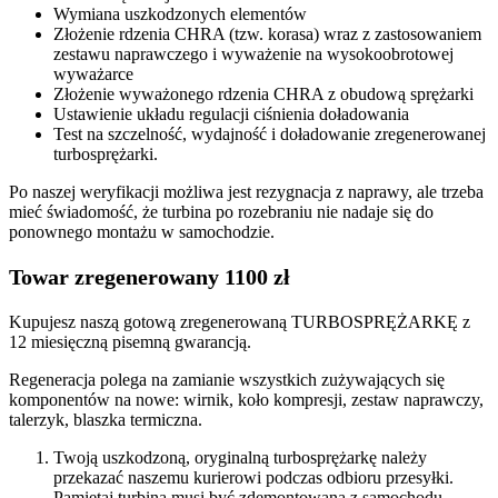
Wymiana uszkodzonych elementów
Złożenie rdzenia CHRA (tzw. korasa) wraz z zastosowaniem
zestawu naprawczego i wyważenie na wysokoobrotowej
wyważarce
Złożenie wyważonego rdzenia CHRA z obudową sprężarki
Ustawienie układu regulacji ciśnienia doładowania
Test na szczelność, wydajność i doładowanie zregenerowanej
turbosprężarki.
Po naszej weryfikacji możliwa jest rezygnacja z naprawy, ale trzeba
mieć świadomość, że turbina po rozebraniu nie nadaje się do
ponownego montażu w samochodzie.
Towar zregenerowany 1100 zł
Kupujesz naszą gotową zregenerowaną TURBOSPRĘŻARKĘ z
12 miesięczną pisemną gwarancją.
Regeneracja polega na zamianie wszystkich zużywających się
komponentów na nowe: wirnik, koło kompresji, zestaw naprawczy,
talerzyk, blaszka termiczna.
Twoją uszkodzoną, oryginalną turbosprężarkę należy
przekazać naszemu kurierowi podczas odbioru przesyłki.
Pamiętaj turbina musi być zdemontowana z samochodu,