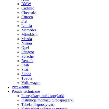
BMW
Cadillac
Chevrolet
Citroen
Fiat
Lancia
Mercedes
Mistubishi
Mazda
Nissan
Opel
Peugeot
Porsche
Renault
Saab
Seat
Skoda
Toyota
Volkswagen
Przekładnie
Porady techniczne
Identyfikacja turbosprężarki
Instrukcja montażu turbosprężarki
Tabela diagnostyczna
Najczęściej zadawane pytania