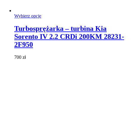
Ten
Wybierz opcje
produkt
ma
Turbosprężarka – turbina Kia
wiele
Sorento IV 2.2 CRDi 200KM 28231-
wariantów.
Opcje
2F950
można
wybrać
700
zł
na
stronie
produktu