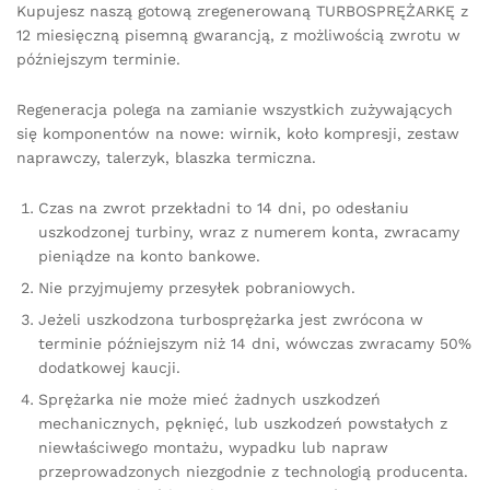
Kupujesz naszą gotową zregenerowaną TURBOSPRĘŻARKĘ z
12 miesięczną pisemną gwarancją, z możliwością zwrotu w
późniejszym terminie.
Regeneracja polega na zamianie wszystkich zużywających
się komponentów na nowe: wirnik, koło kompresji, zestaw
naprawczy, talerzyk, blaszka termiczna.
Czas na zwrot przekładni to 14 dni, po odesłaniu
uszkodzonej turbiny, wraz z numerem konta, zwracamy
pieniądze na konto bankowe.
Nie przyjmujemy przesyłek pobraniowych.
Jeżeli uszkodzona turbosprężarka jest zwrócona w
terminie późniejszym niż 14 dni, wówczas zwracamy 50%
dodatkowej kaucji.
Sprężarka nie może mieć żadnych uszkodzeń
mechanicznych, pęknięć, lub uszkodzeń powstałych z
niewłaściwego montażu, wypadku lub napraw
przeprowadzonych niezgodnie z technologią producenta.