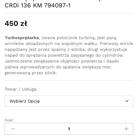
CRDi 136 KM 794097-1
450
zł
Turbosprężarka
, zwana potocznie turbiną, jest parą
wirników obsadzonych na wspólnym wałku. Pierwszy wirnik
napędzany jest przez spaliny z silnika, drugi wykorzystuje
napęd do sprężania powietrza zasysanego do cylindrów.
Jednoczesne zwiększenie objętości powietrza i dawki
paliwa wprowadzanych do spalenia zwiększa moc
generowaną przez silnik.
Towar / Usługa:
Ilość:
Turbosprężarka
-
turbina