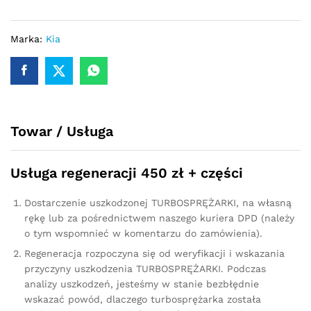
Kia
Optima
1.7
Marka:
Kia
CRDi
136
KM
794097-
1
Towar / Usługa
quantity
Usługa regeneracji 450 zł + części
Dostarczenie uszkodzonej TURBOSPRĘŻARKI, na własną
rękę lub za pośrednictwem naszego kuriera DPD (należy
o tym wspomnieć w komentarzu do zamówienia).
Regeneracja rozpoczyna się od weryfikacji i wskazania
przyczyny uszkodzenia TURBOSPRĘŻARKI. Podczas
analizy uszkodzeń, jesteśmy w stanie bezbłędnie
wskazać powód, dlaczego turbosprężarka została