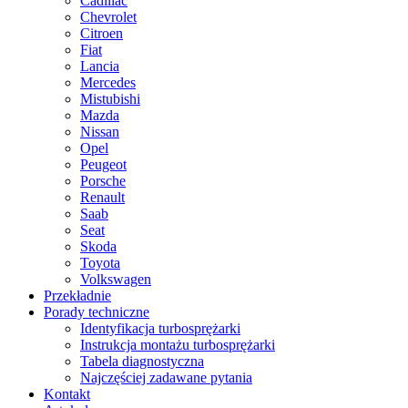
Cadillac
Chevrolet
Citroen
Fiat
Lancia
Mercedes
Mistubishi
Mazda
Nissan
Opel
Peugeot
Porsche
Renault
Saab
Seat
Skoda
Toyota
Volkswagen
Przekładnie
Porady techniczne
Identyfikacja turbosprężarki
Instrukcja montażu turbosprężarki
Tabela diagnostyczna
Najczęściej zadawane pytania
Kontakt