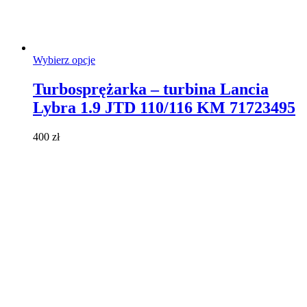
Ten
Wybierz opcje
produkt
ma
Turbosprężarka – turbina Lancia
wiele
Lybra 1.9 JTD 110/116 KM 71723495
wariantów.
Opcje
można
400
zł
wybrać
na
stronie
produktu