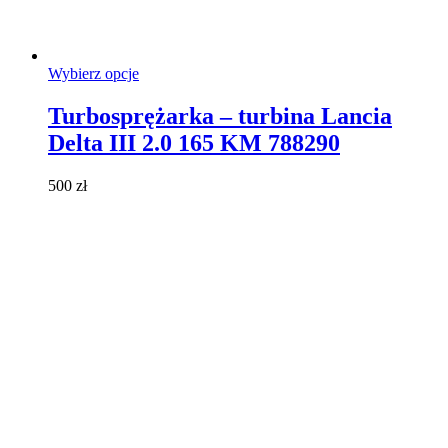
Ten
Wybierz opcje
produkt
ma
Turbosprężarka – turbina Lancia
wiele
Delta III 2.0 165 KM 788290
wariantów.
Opcje
można
500
zł
wybrać
na
stronie
produktu