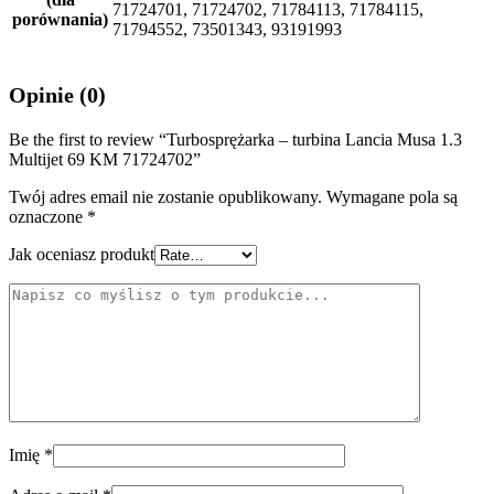
71724701, 71724702, 71784113, 71784115,
porównania)
71794552, 73501343, 93191993
Opinie (0)
Be the first to review “Turbosprężarka – turbina Lancia Musa 1.3
Multijet 69 KM 71724702”
Twój adres email nie zostanie opublikowany.
Wymagane pola są
oznaczone
*
Jak oceniasz produkt
Imię
*