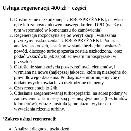
71724702
quantity
Usługa regeneracji 400 zł + części
Dostarczenie uszkodzonej TURBOSPRĘŻARKI, na własną
rękę lub za pośrednictwem naszego kuriera DPD (należy o
tym wspomnieć w komentarzu do zamówienia).
Regeneracja rozpoczyna się od weryfikacji i wskazania
przyczyny uszkodzenia TURBOSPRĘŻARKI. Podczas
analizy uszkodzeń, jesteśmy w stanie bezbłędnie wskazać
powód, dlaczego turbosprężarka została uszkodzona, oraz
podać wskazówki jak zapobiec awarii turbosprężarki w
przyszłości.
Określenie stanu zużycia poszczególnych elementów, i
wymiana na nowe (najlepszej jakości), które są niezbędne do
prawidłowego działania. Po diagnozie informujemy Cię o
dodatkowych kosztach, za uszkodzone elementy.
Czas regeneracji to 24h.
Odesłanie zregenerowanej turbosprężarki, na adres podany w
zamówieniu z 12 miesięczną pisemną gwarancją (bez limitów
kilometrów), wraz z instrukcją montażu i wykresem
wyważenia rdzenia turbiny.
*
Zakres usługi regeneracji:
Analiza i diagnoza uszkodzeń