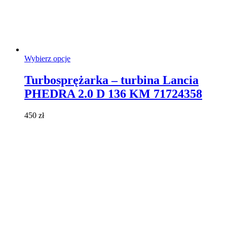
Ten
Wybierz opcje
produkt
ma
Turbosprężarka – turbina Lancia
wiele
PHEDRA 2.0 D 136 KM 71724358
wariantów.
Opcje
można
450
zł
wybrać
na
stronie
produktu