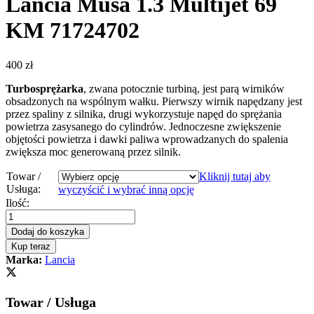
Lancia Musa 1.3 Multijet 69
KM 71724702
400
zł
Turbosprężarka
, zwana potocznie turbiną, jest parą wirników
obsadzonych na wspólnym wałku. Pierwszy wirnik napędzany jest
przez spaliny z silnika, drugi wykorzystuje napęd do sprężania
powietrza zasysanego do cylindrów. Jednoczesne zwiększenie
objętości powietrza i dawki paliwa wprowadzanych do spalenia
zwiększa moc generowaną przez silnik.
Towar /
Kliknij tutaj aby
Usługa:
wyczyścić i wybrać inną opcję
Turbosprężarka
Ilość:
-
turbina
Dodaj do koszyka
Lancia
Kup teraz
Musa
Marka:
Lancia
1.3
Multijet
69
Towar / Usługa
KM