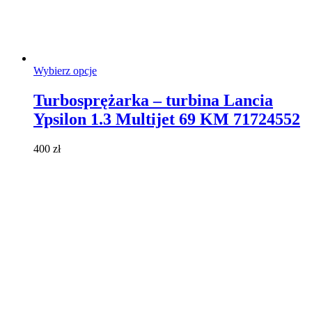
Ten
Wybierz opcje
produkt
ma
Turbosprężarka – turbina Lancia
wiele
Ypsilon 1.3 Multijet 69 KM 71724552
wariantów.
Opcje
można
400
zł
wybrać
na
stronie
produktu