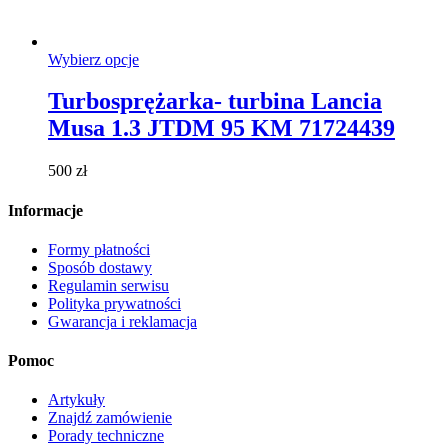
Ten
Wybierz opcje
produkt
ma
Turbosprężarka- turbina Lancia
wiele
Musa 1.3 JTDM 95 KM 71724439
wariantów.
Opcje
można
500
zł
wybrać
na
Informacje
stronie
produktu
Formy płatności
Sposób dostawy
Regulamin serwisu
Polityka prywatności
Gwarancja i reklamacja
Pomoc
Artykuły
Znajdź zamówienie
Porady techniczne