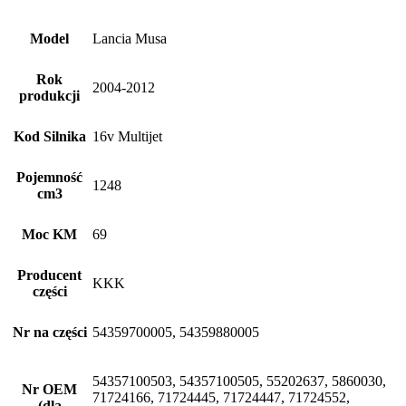
Model
Lancia Musa
Rok
2004-2012
produkcji
Kod Silnika
16v Multijet
Pojemność
1248
cm3
Moc KM
69
Producent
KKK
części
Nr na części
54359700005, 54359880005
54357100503, 54357100505, 55202637, 5860030,
Nr OEM
71724166, 71724445, 71724447, 71724552,
(dla