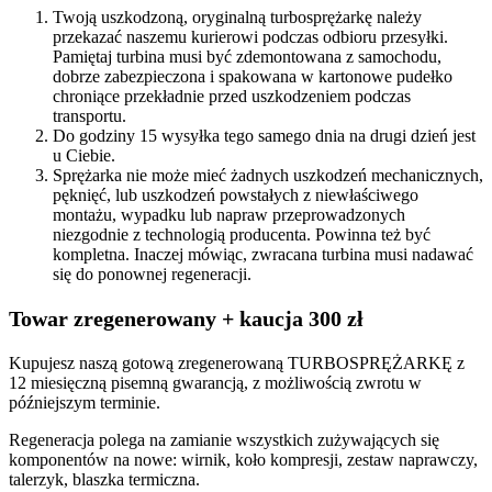
Twoją uszkodzoną, oryginalną turbosprężarkę należy
przekazać naszemu kurierowi podczas odbioru przesyłki.
Pamiętaj turbina musi być zdemontowana z samochodu,
dobrze zabezpieczona i spakowana w kartonowe pudełko
chroniące przekładnie przed uszkodzeniem podczas
transportu.
Do godziny 15 wysyłka tego samego dnia na drugi dzień jest
u Ciebie.
Sprężarka nie może mieć żadnych uszkodzeń mechanicznych,
pęknięć, lub uszkodzeń powstałych z niewłaściwego
montażu, wypadku lub napraw przeprowadzonych
niezgodnie z technologią producenta. Powinna też być
kompletna. Inaczej mówiąc, zwracana turbina musi nadawać
się do ponownej regeneracji.
Towar zregenerowany + kaucja 300 zł
Kupujesz naszą gotową zregenerowaną TURBOSPRĘŻARKĘ z
12 miesięczną pisemną gwarancją, z możliwością zwrotu w
późniejszym terminie.
Regeneracja polega na zamianie wszystkich zużywających się
komponentów na nowe: wirnik, koło kompresji, zestaw naprawczy,
talerzyk, blaszka termiczna.