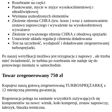
Rozebranie na części
Piaskowanie, mycie w myjce wysokociśnieniowej i
ultradźwiękowej
Wymiana uszkodzonych elementów
Złożenie rdzenia CHRA (tzw. koras ) wraz z zastosowaniem
zestawu naprawczego i wyważenie na wysokoobrotowej
wyważarce
Złożenie wyważonego rdzenia CHRA z obudową sprężarki
Ustawienie układu regulacji ciśnienia doładowania
Test na szczelność, wydajność i doładowanie zregenerowanej
turbosprężarki.
Po naszej weryfikacji możliwa jest rezygnacja z naprawy , ale trzeba
mieć świadomość, że turbina po rozebraniu nie nadaje się do
ponownego montażu w samochodzie.
Towar zregenerowany 750 zł
Kupujesz naszą gotową zregenerowaną TURBOSPRĘŻARKĘ z
12 miesięczną pisemną gwarancją.
Regeneracja polega na zamianie wszystkich zużywających się
komponentów na nowe: wirnik, koło kompresji, zestaw naprawczy,
talerzyk, blaszka termiczna.