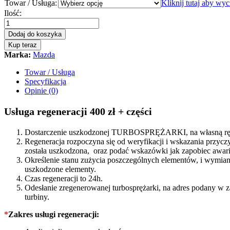
Towar / Usługa:
Kliknij tutaj aby wy
Turbosprężarka-
Ilość:
turbina
Mazda
Dodaj do koszyka
3
Kup teraz
2.0
Marka:
Mazda
CD
143KM
Towar / Usługa
RHV4VJ36
Specyfikacja
quantity
Opinie (0)
Usługa regeneracji 400 zł + części
Dostarczenie uszkodzonej TURBOSPRĘŻARKI, na własną rękę
Regeneracja rozpoczyna się od weryfikacji i wskazania prz
została uszkodzona, oraz podać wskazówki jak zapobiec awarii
Określenie stanu zużycia poszczególnych elementów, i wymiana
uszkodzone elementy.
Czas regeneracji to 24h.
Odesłanie zregenerowanej turbosprężarki, na adres podany w 
turbiny.
*
Zakres usługi regeneracji: