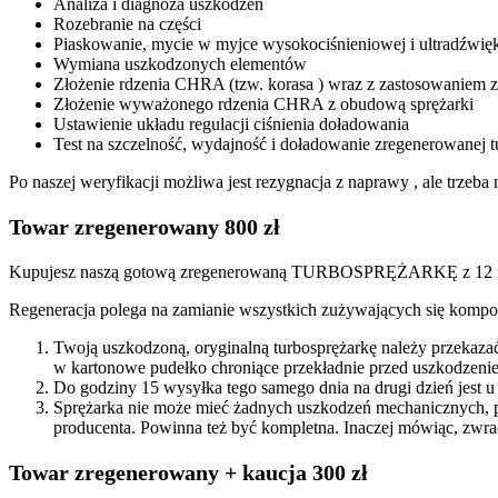
Analiza i diagnoza uszkodzeń
Rozebranie na części
Piaskowanie, mycie w myjce wysokociśnieniowej i ultradźwię
Wymiana uszkodzonych elementów
Złożenie rdzenia CHRA (tzw. korasa ) wraz z zastosowanie
Złożenie wyważonego rdzenia CHRA z obudową sprężarki
Ustawienie układu regulacji ciśnienia doładowania
Test na szczelność, wydajność i doładowanie zregenerowanej t
Po naszej weryfikacji możliwa jest rezygnacja z naprawy , ale trze
Towar zregenerowany 800 zł
Kupujesz naszą gotową zregenerowaną TURBOSPRĘŻARKĘ z 12 mi
Regeneracja polega na zamianie wszystkich zużywających się kompon
Twoją uszkodzoną, oryginalną turbosprężarkę należy przekaza
w kartonowe pudełko chroniące przekładnie przed uszkodzenie
Do godziny 15 wysyłka tego samego dnia na drugi dzień jest u
Sprężarka nie może mieć żadnych uszkodzeń mechanicznych, 
producenta. Powinna też być kompletna. Inaczej mówiąc, zwra
Towar zregenerowany + kaucja 300 zł