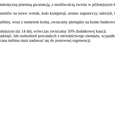
ęczną pisemną gwarancją, z możliwością zwrotu w późniejszym te
entów na nowe: wirnik, koło kompresji, zestaw naprawczy, talerzyk, b
 turbiny, wraz z numerem konta, zwracamy pieniądze na konto bankowe
óźniejszym niż 14 dni, wówczas zwracamy 50% dodatkowej kaucji.
pęknięć, lub uszkodzeń powstałych z niewłaściwego montażu, wypadk
cana turbina musi nadawać się do ponownej regeneracji.