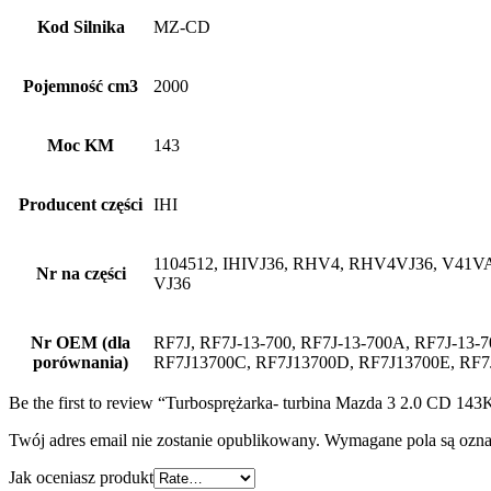
Kod Silnika
MZ-CD
Pojemność cm3
2000
Moc KM
143
Producent części
IHI
1104512, IHIVJ36, RHV4, RHV4VJ36, V41
Nr na części
VJ36
Nr OEM (dla
RF7J, RF7J-13-700, RF7J-13-700A, RF7J-13-
porównania)
RF7J13700C, RF7J13700D, RF7J13700E, R
Be the first to review “Turbosprężarka- turbina Mazda 3 2.0 CD
Twój adres email nie zostanie opublikowany.
Wymagane pola są ozn
Jak oceniasz produkt