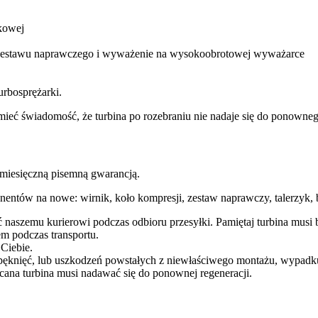
kowej
m zestawu naprawczego i wyważenie na wysokoobrotowej wyważarce
urbosprężarki.
ba mieć świadomość, że turbina po rozebraniu nie nadaje się do ponow
esięczną pisemną gwarancją.
entów na nowe: wirnik, koło kompresji, zestaw naprawczy, talerzyk, b
ć naszemu kurierowi podczas odbioru przesyłki. Pamiętaj turbina mu
m podczas transportu.
 Ciebie.
pęknięć, lub uszkodzeń powstałych z niewłaściwego montażu, wypadk
cana turbina musi nadawać się do ponownej regeneracji.