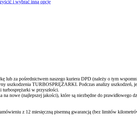
czyścić i wybrać inną opcję
 lub za pośrednictwem naszego kuriera DPD (należy o tym wspomni
yczyny uszkodzenia TURBOSPRĘŻARKI. Podczas analizy uszkodzeń, jes
 turbosprężarki w przyszłości.
 na nowe (najlepszej jakości), które są niezbędne do prawidłowego d
zamówieniu z 12 miesięczną pisemną gwarancją (bez limitów kilometr