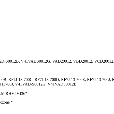
VAD-S0012B, V41VADS0012G, VAD20012, VBD20012, VCD20012
700B, RF7J-13-700C, RF7J-13-700D, RF7J-13-700E, RF7J-13-700J,
F7J13700J, V41VAD-S0012G, V41VADS0012B
 143KM RHV4VJ36”
aczone
*