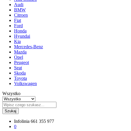
Audi
BMW
Citroen
Fiat
Ford
Honda
Hyundai
Kia
Mercedes-Benz
Mazda
Opel
Peugeot
Seat
Skoda
Toyota
Volkswagen
Wszystko
Szukaj
Infolinia
661 355 977
0