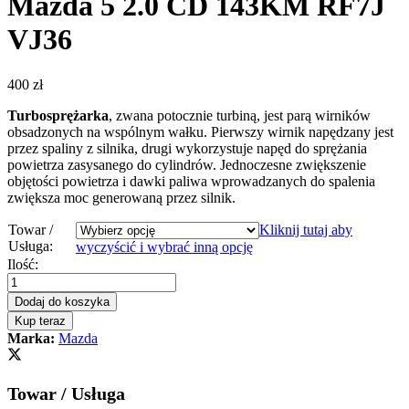
Mazda 5 2.0 CD 143KM RF7J
VJ36
400
zł
Turbosprężarka
, zwana potocznie turbiną, jest parą wirników
obsadzonych na wspólnym wałku. Pierwszy wirnik napędzany jest
przez spaliny z silnika, drugi wykorzystuje napęd do sprężania
powietrza zasysanego do cylindrów. Jednoczesne zwiększenie
objętości powietrza i dawki paliwa wprowadzanych do spalenia
zwiększa moc generowaną przez silnik.
Towar /
Kliknij tutaj aby
Usługa:
wyczyścić i wybrać inną opcję
Turbosprężarka-
Ilość:
turbina
Mazda
Dodaj do koszyka
5
Kup teraz
2.0
Marka:
Mazda
CD
143KM
RF7J
Towar / Usługa
VJ36