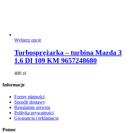
Ten
Wybierz opcje
produkt
ma
Turbosprężarka – turbina Mazda 3
wiele
1.6 DI 109 KM 9657248680
wariantów.
Opcje
można
400
zł
wybrać
na
Informacje
stronie
produktu
Formy płatności
Sposób dostawy
Regulamin serwisu
Polityka prywatności
Gwarancja i reklamacja
Pomoc