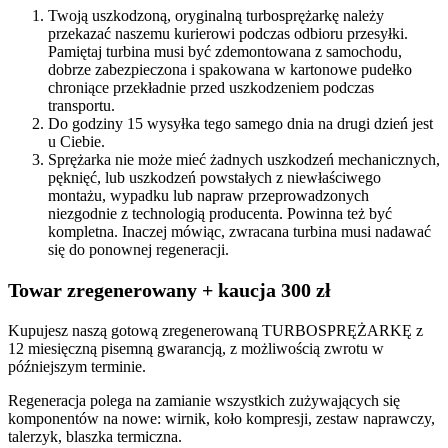
Twoją uszkodzoną, oryginalną turbosprężarkę należy
przekazać naszemu kurierowi podczas odbioru przesyłki.
Pamiętaj turbina musi być zdemontowana z samochodu,
dobrze zabezpieczona i spakowana w kartonowe pudełko
chroniące przekładnie przed uszkodzeniem podczas
transportu.
Do godziny 15 wysyłka tego samego dnia na drugi dzień jest
u Ciebie.
Sprężarka nie może mieć żadnych uszkodzeń mechanicznych,
pęknięć, lub uszkodzeń powstałych z niewłaściwego
montażu, wypadku lub napraw przeprowadzonych
niezgodnie z technologią producenta. Powinna też być
kompletna. Inaczej mówiąc, zwracana turbina musi nadawać
się do ponownej regeneracji.
Towar zregenerowany + kaucja 300 zł
Kupujesz naszą gotową zregenerowaną TURBOSPRĘŻARKĘ z
12 miesięczną pisemną gwarancją, z możliwością zwrotu w
późniejszym terminie.
Regeneracja polega na zamianie wszystkich zużywających się
komponentów na nowe: wirnik, koło kompresji, zestaw naprawczy,
talerzyk, blaszka termiczna.