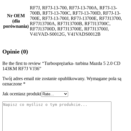
RF7J, RF7J-13-700, RF7J-13-700A, RF7J-13-
700B, RF7J-13-700C, RF7J-13-700D, RF7J-13-
Nr OEM
700E, RF7J-13-700J, RF7J-13700E, RF7J13700,
(dla
RF7J13700A, RF7J13700B, RF7J13700C,
porównania)
RF7J13700D, RF7J13700E, RF7J13700J,
V41VAD-S0012G, V41VADS0012B
Opinie (0)
Be the first to review “Turbosprężarka- turbina Mazda 5 2.0 CD
143KM RF7J VJ36”
Twój adres email nie zostanie opublikowany.
Wymagane pola są
oznaczone
*
Jak oceniasz produkt