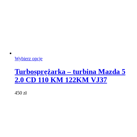
Ten
Wybierz opcje
produkt
ma
Turbosprężarka – turbina Mazda 5
wiele
2.0 CD 110 KM 122KM VJ37
wariantów.
Opcje
można
450
zł
wybrać
na
stronie
produktu