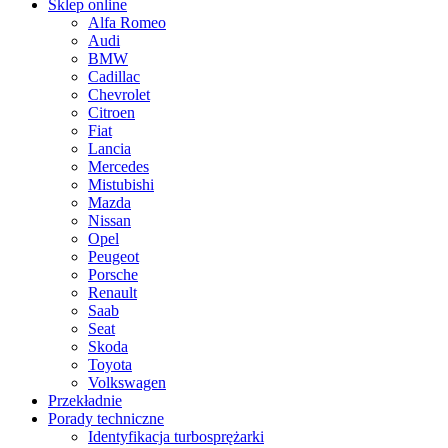
Sklep online
Alfa Romeo
Audi
BMW
Cadillac
Chevrolet
Citroen
Fiat
Lancia
Mercedes
Mistubishi
Mazda
Nissan
Opel
Peugeot
Porsche
Renault
Saab
Seat
Skoda
Toyota
Volkswagen
Przekładnie
Porady techniczne
Identyfikacja turbosprężarki