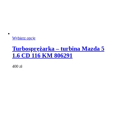
Ten
Wybierz opcje
produkt
ma
Turbosprężarka – turbina Mazda 5
wiele
1.6 CD 116 KM 806291
wariantów.
Opcje
można
400
zł
wybrać
na
stronie
produktu