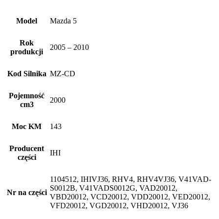
Model
Mazda 5
Rok
2005 – 2010
produkcji
Kod Silnika
MZ-CD
Pojemność
2000
cm3
Moc KM
143
Producent
IHI
części
1104512, IHIVJ36, RHV4, RHV4VJ36, V41VAD-
S0012B, V41VADS0012G, VAD20012,
Nr na części
VBD20012, VCD20012, VDD20012, VED20012,
VFD20012, VGD20012, VHD20012, VJ36