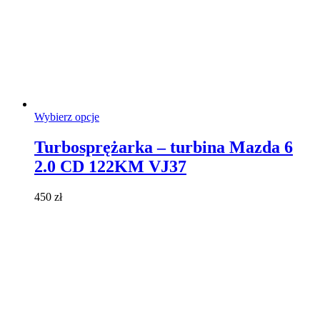
Ten
Wybierz opcje
produkt
ma
Turbosprężarka – turbina Mazda 6
wiele
2.0 CD 122KM VJ37
wariantów.
Opcje
można
450
zł
wybrać
na
stronie
produktu