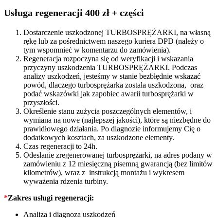
quantity
Usługa regeneracji 400 zł + części
Dostarczenie uszkodzonej TURBOSPRĘŻARKI, na własną
rękę lub za pośrednictwem naszego kuriera DPD (należy o
tym wspomnieć w komentarzu do zamówienia).
Regeneracja rozpoczyna się od weryfikacji i wskazania
przyczyny uszkodzenia TURBOSPRĘŻARKI. Podczas
analizy uszkodzeń, jesteśmy w stanie bezbłędnie wskazać
powód, dlaczego turbosprężarka została uszkodzona, oraz
podać wskazówki jak zapobiec awarii turbosprężarki w
przyszłości.
Określenie stanu zużycia poszczególnych elementów, i
wymiana na nowe (najlepszej jakości), które są niezbędne do
prawidłowego działania. Po diagnozie informujemy Cię o
dodatkowych kosztach, za uszkodzone elementy.
Czas regeneracji to 24h.
Odesłanie zregenerowanej turbosprężarki, na adres podany w
zamówieniu z 12 miesięczną pisemną gwarancją (bez limitów
kilometrów), wraz z instrukcją montażu i wykresem
wyważenia rdzenia turbiny.
*
Zakres usługi regeneracji:
Analiza i diagnoza uszkodzeń