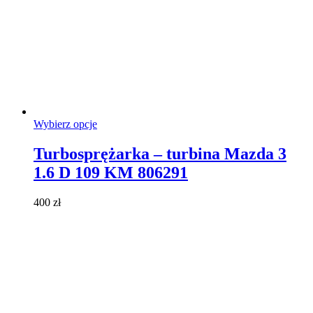
Ten
Wybierz opcje
produkt
ma
Turbosprężarka – turbina Mazda 3
wiele
1.6 D 109 KM 806291
wariantów.
Opcje
można
400
zł
wybrać
na
stronie
produktu