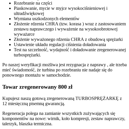
Rozebranie na części
Piaskowanie, mycie w myjce wysokociśnieniowej i
ultradźwiękowej
Wymiana uszkodzonych elementów
Złożenie rdzenia CHRA (tzw. korasa ) wraz z zastosowaniem
zestawu naprawczego i wyważenie na wysokoobrotowej
wyważarce
Złożenie wyważonego rdzenia CHRA z obudową sprężarki
Ustawienie układu regulacji ciśnienia doładowania
Test na szczelność, wydajność i doładowanie zregenerowanej
turbosprężarki.
Po naszej weryfikacji możliwa jest rezygnacja z naprawy , ale trzeba
mieć świadomość, że turbina po rozebraniu nie nadaje się do
ponownego montażu w samochodzie.
Towar zregenerowany 800 zł
Kupujesz naszą gotową zregenerowaną TURBOSPRĘŻARKĘ z
12 miesięczną pisemną gwarancją.
Regeneracja polega na zamianie wszystkich zużywających się
komponentów na nowe: wirnik, koło kompresji, zestaw naprawczy,
talerzyk, blaszka termiczna.