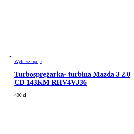
Ten
Wybierz opcje
produkt
ma
Turbosprężarka- turbina Mazda 3 2.0
wiele
CD 143KM RHV4VJ36
wariantów.
Opcje
można
400
zł
wybrać
na
stronie
produktu