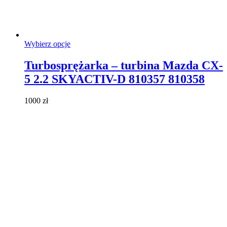
Ten
Wybierz opcje
produkt
ma
Turbosprężarka – turbina Mazda CX-
wiele
5 2.2 SKYACTIV-D 810357 810358
wariantów.
Opcje
można
1000
zł
wybrać
na
stronie
produktu