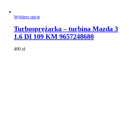
Ten
Wybierz opcje
produkt
ma
Turbosprężarka – turbina Mazda 3
wiele
1.6 DI 109 KM 9657248680
wariantów.
Opcje
można
400
zł
wybrać
na
stronie
produktu