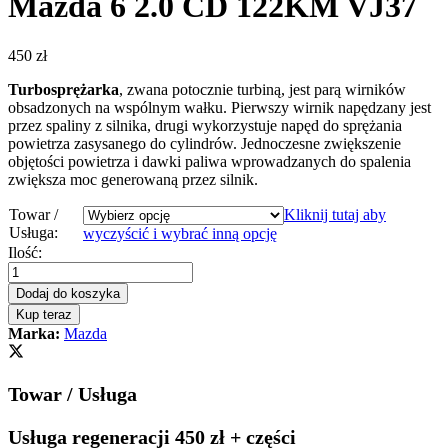
Mazda 6 2.0 CD 122KM VJ37
450
zł
Turbosprężarka
, zwana potocznie turbiną, jest parą wirników
obsadzonych na wspólnym wałku. Pierwszy wirnik napędzany jest
przez spaliny z silnika, drugi wykorzystuje napęd do sprężania
powietrza zasysanego do cylindrów. Jednoczesne zwiększenie
objętości powietrza i dawki paliwa wprowadzanych do spalenia
zwiększa moc generowaną przez silnik.
Towar /
Kliknij tutaj aby
Usługa:
wyczyścić i wybrać inną opcję
Turbosprężarka
Ilość:
-
turbina
Dodaj do koszyka
Mazda
Kup teraz
6
Marka:
Mazda
2.0
CD
122KM
Towar / Usługa
VJ37
quantity
Usługa regeneracji 450 zł + części