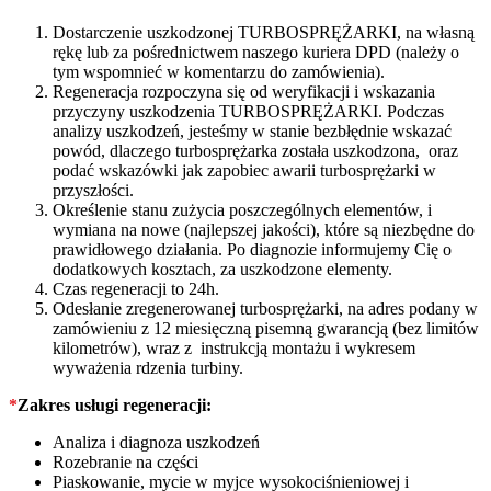
Dostarczenie uszkodzonej TURBOSPRĘŻARKI, na własną
rękę lub za pośrednictwem naszego kuriera DPD (należy o
tym wspomnieć w komentarzu do zamówienia).
Regeneracja rozpoczyna się od weryfikacji i wskazania
przyczyny uszkodzenia TURBOSPRĘŻARKI. Podczas
analizy uszkodzeń, jesteśmy w stanie bezbłędnie wskazać
powód, dlaczego turbosprężarka została uszkodzona, oraz
podać wskazówki jak zapobiec awarii turbosprężarki w
przyszłości.
Określenie stanu zużycia poszczególnych elementów, i
wymiana na nowe (najlepszej jakości), które są niezbędne do
prawidłowego działania. Po diagnozie informujemy Cię o
dodatkowych kosztach, za uszkodzone elementy.
Czas regeneracji to 24h.
Odesłanie zregenerowanej turbosprężarki, na adres podany w
zamówieniu z 12 miesięczną pisemną gwarancją (bez limitów
kilometrów), wraz z instrukcją montażu i wykresem
wyważenia rdzenia turbiny.
*
Zakres usługi regeneracji:
Analiza i diagnoza uszkodzeń
Rozebranie na części
Piaskowanie, mycie w myjce wysokociśnieniowej i