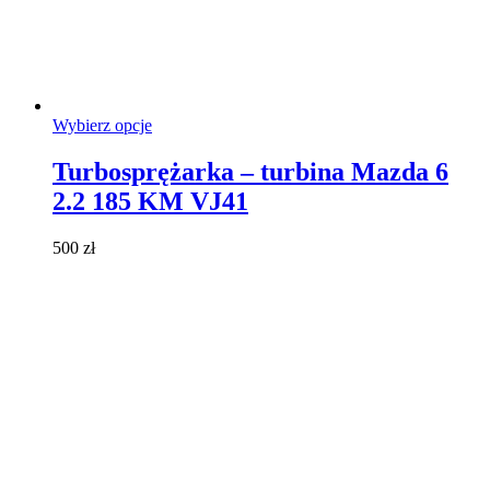
Ten
Wybierz opcje
produkt
ma
Turbosprężarka – turbina Mazda 6
wiele
2.2 185 KM VJ41
wariantów.
Opcje
można
500
zł
wybrać
na
stronie
produktu