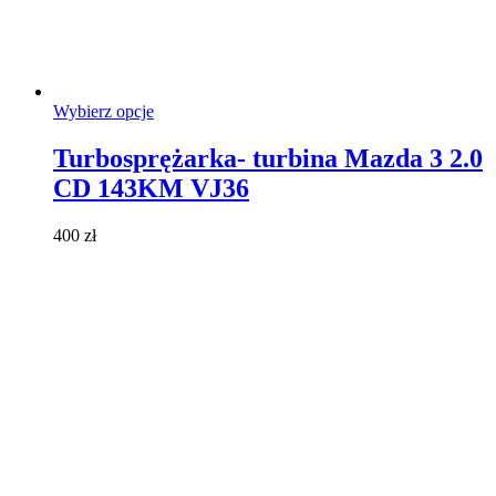
Ten
Wybierz opcje
produkt
ma
Turbosprężarka- turbina Mazda 3 2.0
wiele
CD 143KM VJ36
wariantów.
Opcje
można
400
zł
wybrać
na
stronie
produktu