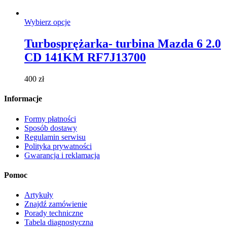
Ten
Wybierz opcje
produkt
ma
Turbosprężarka- turbina Mazda 6 2.0
wiele
CD 141KM RF7J13700
wariantów.
Opcje
można
400
zł
wybrać
na
Informacje
stronie
produktu
Formy płatności
Sposób dostawy
Regulamin serwisu
Polityka prywatności
Gwarancja i reklamacja
Pomoc
Artykuły
Znajdź zamówienie
Porady techniczne
Tabela diagnostyczna