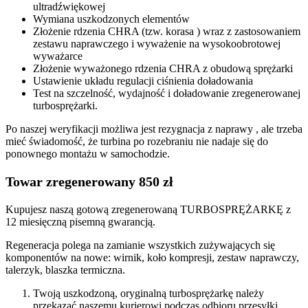
ultradźwiękowej
Wymiana uszkodzonych elementów
Złożenie rdzenia CHRA (tzw. korasa ) wraz z zastosowaniem
zestawu naprawczego i wyważenie na wysokoobrotowej
wyważarce
Złożenie wyważonego rdzenia CHRA z obudową sprężarki
Ustawienie układu regulacji ciśnienia doładowania
Test na szczelność, wydajność i doładowanie zregenerowanej
turbosprężarki.
Po naszej weryfikacji możliwa jest rezygnacja z naprawy , ale trzeba
mieć świadomość, że turbina po rozebraniu nie nadaje się do
ponownego montażu w samochodzie.
Towar zregenerowany 850 zł
Kupujesz naszą gotową zregenerowaną TURBOSPRĘŻARKĘ z
12 miesięczną pisemną gwarancją.
Regeneracja polega na zamianie wszystkich zużywających się
komponentów na nowe: wirnik, koło kompresji, zestaw naprawczy,
talerzyk, blaszka termiczna.
Twoją uszkodzoną, oryginalną turbosprężarkę należy
przekazać naszemu kurierowi podczas odbioru przesyłki.