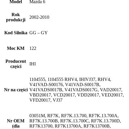
Model
Mazda 6
Rok
2002-2010
produkcji
Kod Silnika
GG – GY
Moc KM
122
Producent
IHI
części
1104555, 1104555 RHV4, IHIVJ37, RHV4,
V41VAD-S00176, V41VAD-S0017B,
Nr na części
V41VADS0017B, V41VADS0017G, VAD20017,
VBD20017, VCD20017, VDD20017, VED20017,
VFD20017, VJ37
03051M, RF7K, RF7K.13.700, RF7K.13.700A,
Nr OEM
RF7K.13.700B, RF7K.13.700C, RF7K.13.700D,
(dla
RF7K13700, RF7K13700A, RF7K13700B,