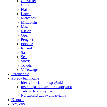
Chevrolet
Citroen
Fiat
Lancia
Mercedes
Mistubishi
Mazda
Nissan
Opel
Peugeot
Porsche
Renault
Saab
Seat
Skoda
Toyota
Volkswagen
Przekładnie
Porady techniczne
Identyfikacja turbosprężarki
Instrukcja montażu turbosprężarki
Tabela diagnostyczna
Najczęściej zadawane pytania
Kontakt
Artykuły