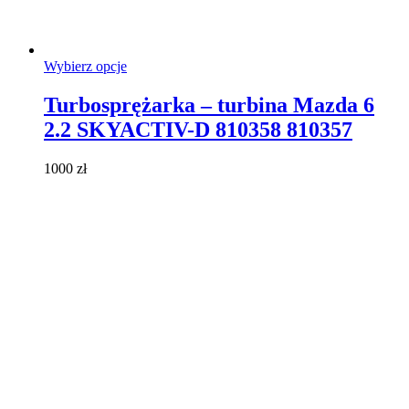
Ten
Wybierz opcje
produkt
ma
Turbosprężarka – turbina Mazda 6
wiele
2.2 SKYACTIV-D 810358 810357
wariantów.
Opcje
można
1000
zł
wybrać
na
stronie
produktu