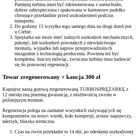
Pamiętaj turbina musi być zdemontowana z samochodu,
dobrze zabezpieczona i spakowana w kartonowe pudełko
chroniące przekładnie przed uszkodzeniem podczas
transportu.
Do godziny 15 wysyłka tego samego dnia na drugi dzień jest
u Ciebie.
Sprężarka nie może mieć żadnych uszkodzeń mechanicznych,
pęknięć, lub uszkodzeń powstałych z niewłaściwego
montażu, wypadku lub napraw przeprowadzonych
niezgodnie z technologią producenta. Powinna też być
kompletna. Inaczej mówiąc, zwracana turbina musi nadawać
się do ponownej regeneracji.
Towar zregenerowany + kaucja 300 zł
Kupujesz naszą gotową zregenerowaną TURBOSPRĘŻARKĘ z
12 miesięczną pisemną gwarancją, z możliwością zwrotu w
późniejszym terminie.
Regeneracja polega na zamianie wszystkich zużywających się
komponentów na nowe: wirnik, koło kompresji, zestaw naprawczy,
talerzyk, blaszka termiczna.
Czas na zwrot przekładni to 14 dni, po odesłaniu uszkodzonej