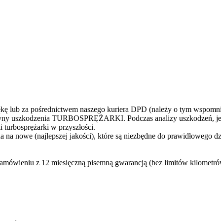
 lub za pośrednictwem naszego kuriera DPD (należy o tym wspomni
yczyny uszkodzenia TURBOSPRĘŻARKI. Podczas analizy uszkodzeń, jes
 turbosprężarki w przyszłości.
 na nowe (najlepszej jakości), które są niezbędne do prawidłowego d
zamówieniu z 12 miesięczną pisemną gwarancją (bez limitów kilometr