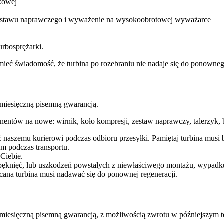
kowej
 zestawu naprawczego i wyważenie na wysokoobrotowej wyważarce
urbosprężarki.
ba mieć świadomość, że turbina po rozebraniu nie nadaje się do ponow
esięczną pisemną gwarancją.
entów na nowe: wirnik, koło kompresji, zestaw naprawczy, talerzyk, b
ć naszemu kurierowi podczas odbioru przesyłki. Pamiętaj turbina mu
m podczas transportu.
 Ciebie.
pęknięć, lub uszkodzeń powstałych z niewłaściwego montażu, wypadk
cana turbina musi nadawać się do ponownej regeneracji.
ęczną pisemną gwarancją, z możliwością zwrotu w późniejszym te