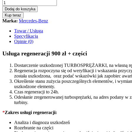
-
biturbo
Dodaj do koszyka
MERCEDES
Kup teraz
C
Marka:
Mercedes-Benz
W205
2,2
Towar / Usługa
CDI
Specyfikacja
170/204
Opinie (0)
KM
10009880019
Usługa regeneracji 900 zł + części
quantity
Dostarczenie uszkodzonej TURBOSPRĘŻARKI, na własną rękę
Regeneracja rozpoczyna się od weryfikacji i wskazania prz
została uszkodzona, oraz podać wskazówki jak zapobiec awarii
Określenie stanu zużycia poszczególnych elementów, i wymiana
uszkodzone elementy.
Czas regeneracji to 24h.
Odesłanie zregenerowanej turbosprężarki, na adres podany w 
turbiny.
*
Zakres usługi regeneracji:
Analiza i diagnoza uszkodzeń
Rozebranie na części