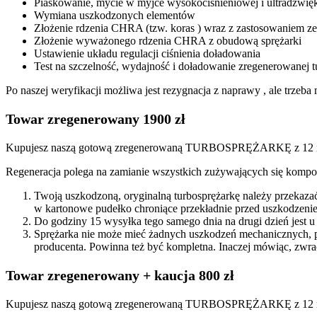
Piaskowanie, mycie w myjce wysokociśnieniowej i ultradźwię
Wymiana uszkodzonych elementów
Złożenie rdzenia CHRA (tzw. koras ) wraz z zastosowaniem
Złożenie wyważonego rdzenia CHRA z obudową sprężarki
Ustawienie układu regulacji ciśnienia doładowania
Test na szczelność, wydajność i doładowanie zregenerowanej t
Po naszej weryfikacji możliwa jest rezygnacja z naprawy , ale trze
Towar zregenerowany 1900 zł
Kupujesz naszą gotową zregenerowaną TURBOSPRĘŻARKĘ z 12 mi
Regeneracja polega na zamianie wszystkich zużywających się kompon
Twoją uszkodzoną, oryginalną turbosprężarkę należy przekaza
w kartonowe pudełko chroniące przekładnie przed uszkodzenie
Do godziny 15 wysyłka tego samego dnia na drugi dzień jest u
Sprężarka nie może mieć żadnych uszkodzeń mechanicznych, 
producenta. Powinna też być kompletna. Inaczej mówiąc, zwra
Towar zregenerowany + kaucja 800 zł
Kupujesz naszą gotową zregenerowaną TURBOSPRĘŻARKĘ z 12 miesi