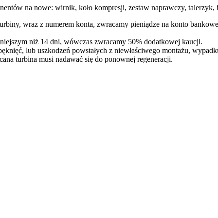
entów na nowe: wirnik, koło kompresji, zestaw naprawczy, talerzyk, b
 turbiny, wraz z numerem konta, zwracamy pieniądze na konto bankowe
óźniejszym niż 14 dni, wówczas zwracamy 50% dodatkowej kaucji.
pęknięć, lub uszkodzeń powstałych z niewłaściwego montażu, wypadk
cana turbina musi nadawać się do ponownej regeneracji.