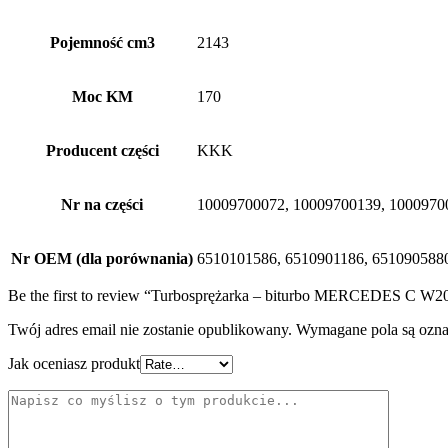
Pojemność cm3
2143
Moc KM
170
Producent części
KKK
Nr na części
10009700072, 10009700139, 1000970
Nr OEM (dla porównania)
6510101586, 6510901186, 651090588
Be the first to review “Turbosprężarka – biturbo MERCEDES C W
Twój adres email nie zostanie opublikowany.
Wymagane pola są ozn
Jak oceniasz produkt