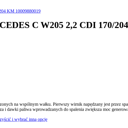
/204 KM 10009880019
RCEDES C W205 2,2 CDI 170/20
dzonych na wspólnym wałku. Pierwszy wirnik napędzany jest przez spal
rza i dawki paliwa wprowadzanych do spalenia zwiększa moc generowan
czyścić i wybrać inną opcję