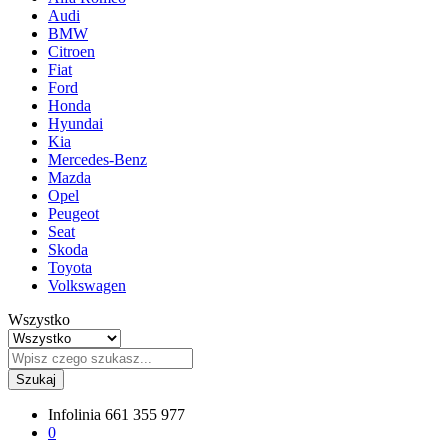
Audi
BMW
Citroen
Fiat
Ford
Honda
Hyundai
Kia
Mercedes-Benz
Mazda
Opel
Peugeot
Seat
Skoda
Toyota
Volkswagen
Wszystko
Szukaj
Infolinia
661 355 977
0