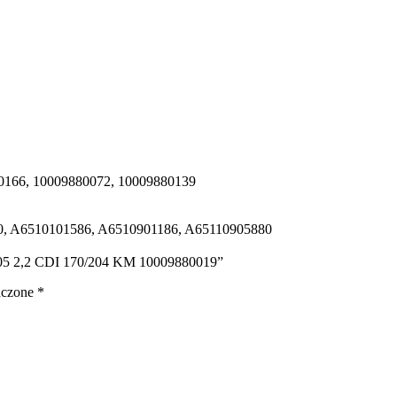
0166, 10009880072, 10009880139
0, A6510101586, A6510901186, A65110905880
205 2,2 CDI 170/204 KM 10009880019”
aczone
*