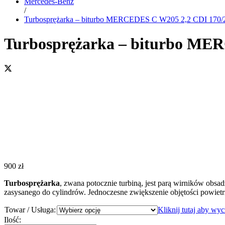
Mercedes-Benz
/
Turbosprężarka – biturbo MERCEDES C W205 2,2 CDI 170
Turbosprężarka – biturbo ME
900
zł
Turbosprężarka
, zwana potocznie turbiną, jest parą wirników obsa
zasysanego do cylindrów. Jednoczesne zwiększenie objętości powiet
Towar / Usługa:
Kliknij tutaj aby wy
Turbosprężarka
Ilość: