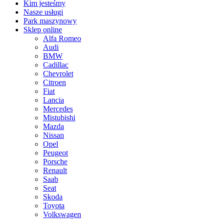
Kim jesteśmy
Nasze usługi
Park maszynowy
Sklep online
Alfa Romeo
Audi
BMW
Cadillac
Chevrolet
Citroen
Fiat
Lancia
Mercedes
Mistubishi
Mazda
Nissan
Opel
Peugeot
Porsche
Renault
Saab
Seat
Skoda
Toyota
Volkswagen