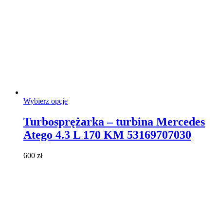
Ten
Wybierz opcje
produkt
ma
Turbosprężarka – turbina Mercedes
wiele
Atego 4.3 L 170 KM 53169707030
wariantów.
Opcje
można
600
zł
wybrać
na
stronie
produktu