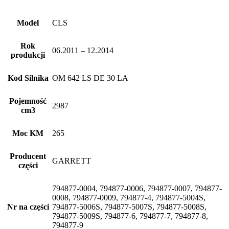
Model
CLS
Rok
06.2011 – 12.2014
produkcji
Kod Silnika
OM 642 LS DE 30 LA
Pojemność
2987
cm3
Moc KM
265
Producent
GARRETT
części
794877-0004, 794877-0006, 794877-0007, 794877-
0008, 794877-0009, 794877-4, 794877-5004S,
Nr na części
794877-5006S, 794877-5007S, 794877-5008S,
794877-5009S, 794877-6, 794877-7, 794877-8,
794877-9