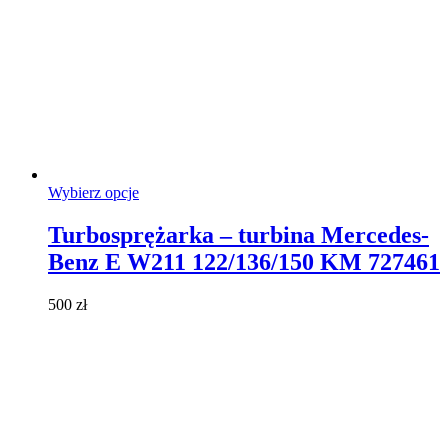
Ten
Wybierz opcje
produkt
ma
Turbosprężarka – turbina Mercedes-
wiele
Benz E W211 122/136/150 KM 727461
wariantów.
Opcje
można
500
zł
wybrać
na
stronie
produktu