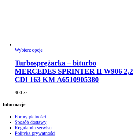
Ten
Wybierz opcje
produkt
ma
Turbosprężarka – biturbo
wiele
MERCEDES SPRINTER II W906 2,2
wariantów.
Opcje
CDI 163 KM A6510905380
można
wybrać
900
zł
na
stronie
Informacje
produktu
Formy płatności
Sposób dostawy
Regulamin serwisu
Polityka prywatności