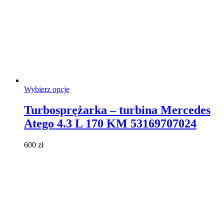
Ten
Wybierz opcje
produkt
ma
Turbosprężarka – turbina Mercedes
wiele
Atego 4.3 L 170 KM 53169707024
wariantów.
Opcje
można
600
zł
wybrać
na
stronie
produktu