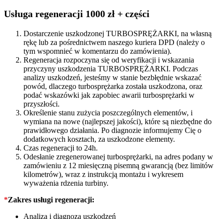
Usługa regeneracji 1000 zł + części
Dostarczenie uszkodzonej TURBOSPRĘŻARKI, na własną
rękę lub za pośrednictwem naszego kuriera DPD (należy o
tym wspomnieć w komentarzu do zamówienia).
Regeneracja rozpoczyna się od weryfikacji i wskazania
przyczyny uszkodzenia TURBOSPRĘŻARKI. Podczas
analizy uszkodzeń, jesteśmy w stanie bezbłędnie wskazać
powód, dlaczego turbosprężarka została uszkodzona, oraz
podać wskazówki jak zapobiec awarii turbosprężarki w
przyszłości.
Określenie stanu zużycia poszczególnych elementów, i
wymiana na nowe (najlepszej jakości), które są niezbędne do
prawidłowego działania. Po diagnozie informujemy Cię o
dodatkowych kosztach, za uszkodzone elementy.
Czas regeneracji to 24h.
Odesłanie zregenerowanej turbosprężarki, na adres podany w
zamówieniu z 12 miesięczną pisemną gwarancją (bez limitów
kilometrów), wraz z instrukcją montażu i wykresem
wyważenia rdzenia turbiny.
*
Zakres usługi regeneracji:
Analiza i diagnoza uszkodzeń