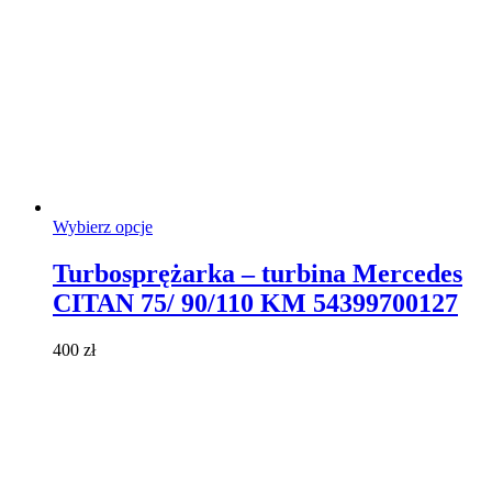
Ten
Wybierz opcje
produkt
ma
Turbosprężarka – turbina Mercedes
wiele
CITAN 75/ 90/110 KM 54399700127
wariantów.
Opcje
można
400
zł
wybrać
na
stronie
produktu