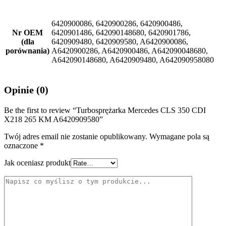
6420900086, 6420900286, 6420900486,
Nr OEM
6420901486, 642090148680, 6420901786,
(dla
6420909480, 6420909580, A6420900086,
porównania)
A6420900286, A6420900486, A642090048680,
A642090148680, A6420909480, A642090958080
Opinie (0)
Be the first to review “Turbosprężarka Mercedes CLS 350 CDI
X218 265 KM A6420909580”
Twój adres email nie zostanie opublikowany.
Wymagane pola są
oznaczone
*
Jak oceniasz produkt