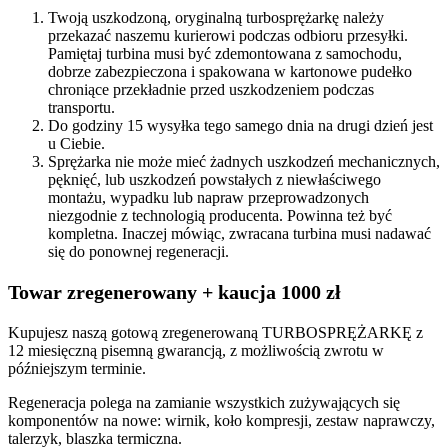
Twoją uszkodzoną, oryginalną turbosprężarkę należy
przekazać naszemu kurierowi podczas odbioru przesyłki.
Pamiętaj turbina musi być zdemontowana z samochodu,
dobrze zabezpieczona i spakowana w kartonowe pudełko
chroniące przekładnie przed uszkodzeniem podczas
transportu.
Do godziny 15 wysyłka tego samego dnia na drugi dzień jest
u Ciebie.
Sprężarka nie może mieć żadnych uszkodzeń mechanicznych,
pęknięć, lub uszkodzeń powstałych z niewłaściwego
montażu, wypadku lub napraw przeprowadzonych
niezgodnie z technologią producenta. Powinna też być
kompletna. Inaczej mówiąc, zwracana turbina musi nadawać
się do ponownej regeneracji.
Towar zregenerowany + kaucja 1000 zł
Kupujesz naszą gotową zregenerowaną TURBOSPRĘŻARKĘ z
12 miesięczną pisemną gwarancją, z możliwością zwrotu w
późniejszym terminie.
Regeneracja polega na zamianie wszystkich zużywających się
komponentów na nowe: wirnik, koło kompresji, zestaw naprawczy,
talerzyk, blaszka termiczna.