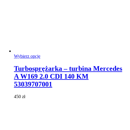
Ten
Wybierz opcje
produkt
ma
Turbosprężarka – turbina Mercedes
wiele
A W169 2.0 CDI 140 KM
wariantów.
Opcje
53039707001
można
wybrać
450
zł
na
stronie
produktu