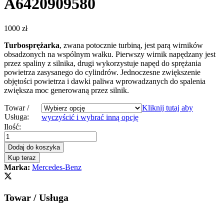
A6420909580
1000
zł
Turbosprężarka
, zwana potocznie turbiną, jest parą wirników
obsadzonych na wspólnym wałku. Pierwszy wirnik napędzany jest
przez spaliny z silnika, drugi wykorzystuje napęd do sprężania
powietrza zasysanego do cylindrów. Jednoczesne zwiększenie
objętości powietrza i dawki paliwa wprowadzanych do spalenia
zwiększa moc generowaną przez silnik.
Towar /
Kliknij tutaj aby
Usługa:
wyczyścić i wybrać inną opcję
Turbosprężarka
Ilość:
Mercedes
CLS
Dodaj do koszyka
350
Kup teraz
CDI
Marka:
Mercedes-Benz
X218
265
KM
Towar / Usługa
A6420909580
quantity