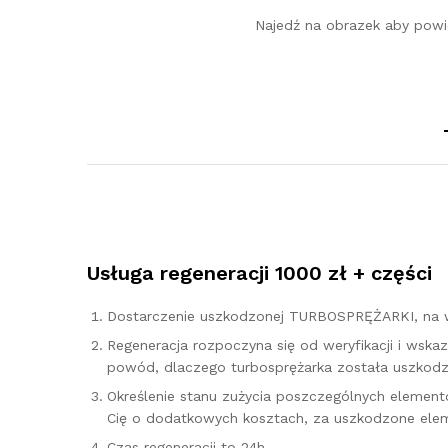
Najedź na obrazek aby powi
Usługa regeneracji 1000 zł + części
Dostarczenie uszkodzonej TURBOSPRĘŻARKI, na w
Regeneracja rozpoczyna się od weryfikacji i ws
powód, dlaczego turbosprężarka została uszkodzo
Określenie stanu zużycia poszczególnych elementó
Cię o dodatkowych kosztach, za uszkodzone elem
Czas regeneracji to 24h.