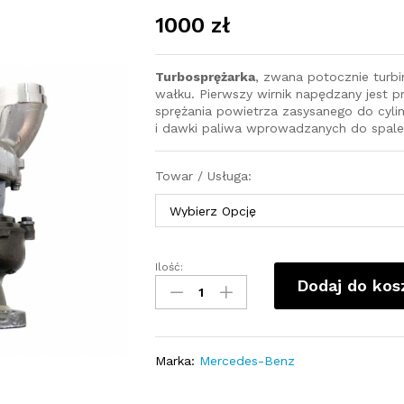
1000
zł
Turbosprężarka
, zwana potocznie turb
wałku. Pierwszy wirnik napędzany jest pr
sprężania powietrza zasysanego do cyli
i dawki paliwa wprowadzanych do spale
Towar / Usługa:
Ilość:
Turbosprężarka
Dodaj do kos
Mercedes
E
350
CDI
Marka:
Mercedes-Benz
C212
265