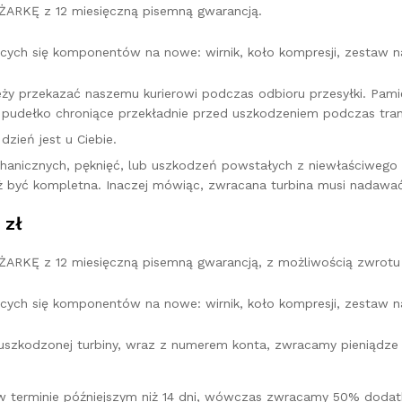
ARKĘ z 12 miesięczną pisemną gwarancją.
cych się komponentów na nowe: wirnik, koło kompresji, zestaw na
leży przekazać naszemu kurierowi podczas odbioru przesyłki. Pa
pudełko chroniące przekładnie przed uszkodzeniem podczas tran
zień jest u Ciebie.
hanicznych, pęknięć, lub uszkodzeń powstałych z niewłaściweg
ż być kompletna. Inaczej mówiąc, zwracana turbina musi nadawać
 zł
KĘ z 12 miesięczną pisemną gwarancją, z możliwością zwrotu 
cych się komponentów na nowe: wirnik, koło kompresji, zestaw na
u uszkodzonej turbiny, wraz z numerem konta, zwracamy pieniądz
w terminie późniejszym niż 14 dni, wówczas zwracamy 50% dodatk