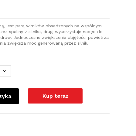
iną, jest parą wirników obsadzonych na wspólnym
zez spaliny z silnika, drugi wykorzystuje napęd do
ndrów. Jednoczesne zwiększenie objętości powietrza
nia zwiększa moc generowaną przez silnik.
Kup teraz
zyka