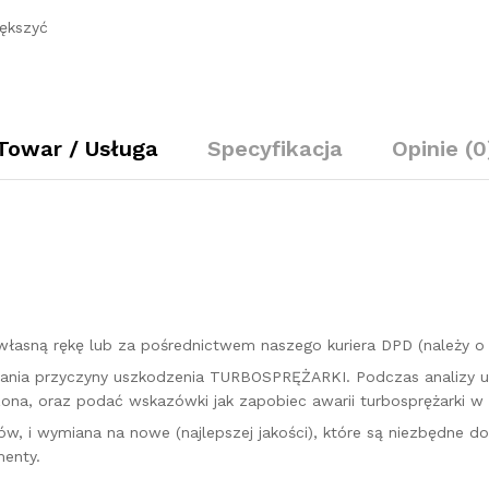
KM
ększyć
A6420901786
quantity
Towar / Usługa
Specyfikacja
Opinie (0
łasną rękę lub za pośrednictwem naszego kuriera DPD (należy 
kazania przyczyny uszkodzenia TURBOSPRĘŻARKI. Podczas analizy 
na, oraz podać wskazówki jak zapobiec awarii turbosprężarki w 
w, i wymiana na nowe (najlepszej jakości), które są niezbędne d
enty.