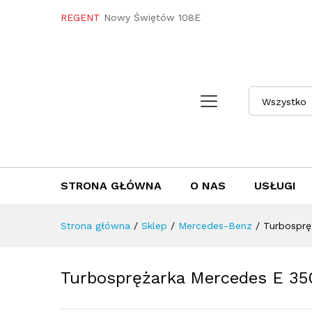
Turbosprężarka Mercedes E 
REGENT
Nowy Świętów 108E
Towar / Usługa
Specyfikacja
Opini
Wszystko
STRONA GŁÓWNA
O NAS
USŁUGI
Strona główna
/
Sklep
/
Mercedes-Benz
/
Turbosprę
Turbosprężarka Mercedes E 3