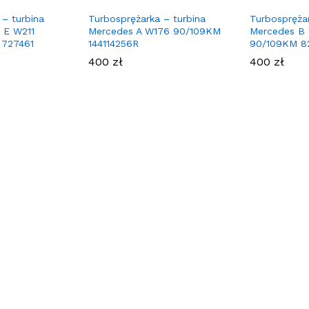
 – turbina
Turbosprężarka – turbina
Turbosprężar
 E W211
Mercedes A W176 90/109KM
Mercedes B
 727461
144114256R
90/109KM 8
400
zł
400
zł