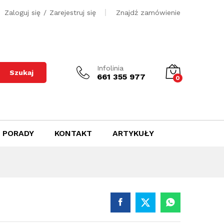
1000
zł
Dodaj do koszyka
Zaloguj się
/
Zarejestruj się
Znajdź zamówienie
Infolinia
Szukaj
661 355 977
0
PORADY
KONTAKT
ARTYKUŁY