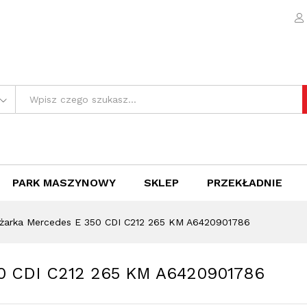
350 CDI C212 265 KM A6420901786
e (0)
PARK MASZYNOWY
SKLEP
PRZEKŁADNIE
żarka Mercedes E 350 CDI C212 265 KM A6420901786
50 CDI C212 265 KM A6420901786