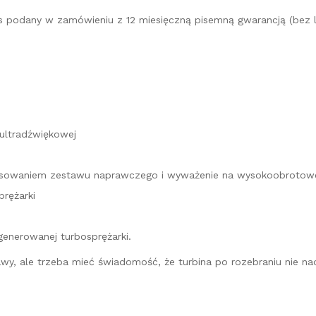
es podany w zamówieniu z 12 miesięczną pisemną gwarancją (bez l
 ultradźwiękowej
stosowaniem zestawu naprawczego i wyważenie na wysokoobrotow
rężarki
generowanej turbosprężarki.
prawy, ale trzeba mieć świadomość, że turbina po rozebraniu nie