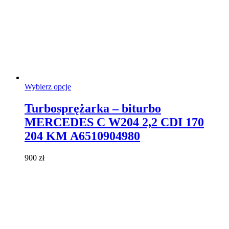
Ten
Wybierz opcje
produkt
ma
Turbosprężarka – biturbo
wiele
MERCEDES C W204 2,2 CDI 170
wariantów.
Opcje
204 KM A6510904980
można
wybrać
900
zł
na
stronie
produktu