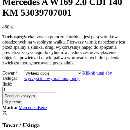
Mercedes A W169 2.0 CDI 140
KM 53039707001
450
zł
Turbosprężarka
, zwana potocznie turbiną, jest parą wirników
obsadzonych na wspólnym wałku. Pierwszy wirnik napędzany jest
przez spaliny z silnika, drugi wykorzystuje napęd do sprężania
powietrza zasysanego do cylindrów. Jednoczesne zwiększenie
objętości powietrza i dawki paliwa wprowadzanych do spalenia
zwiększa moc generowaną przez silnik.
Towar /
Kliknij tutaj aby
Usługa:
wyczyścić i wybrać inną opcję
Turbosprężarka
Ilość:
-
turbina
Dodaj do koszyka
Mercedes
Kup teraz
A
Marka:
Mercedes-Benz
W169
2.0
CDI
Towar / Usługa
140