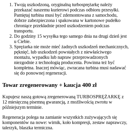
Twoją uszkodzoną, oryginalną turbosprężarkę należy
przekazać naszemu kurierowi podczas odbioru przesyłki.
Pamiętaj turbina musi być zdemontowana z samochodu,
dobrze zabezpieczona i spakowana w kartonowe pudełko
chroniące przekładnie przed uszkodzeniem podczas
transportu.
Do godziny 15 wysyłka tego samego dnia na drugi dzień jest
u Ciebie.
Sprężarka nie może mieć żadnych uszkodzeń mechanicznych,
pęknięć, lub uszkodzeń powstałych z niewłaściwego
montażu, wypadku lub napraw przeprowadzonych
niezgodnie z technologią producenta. Powinna też być
kompletna. Inaczej mówiąc, zwracana turbina musi nadawać
się do ponownej regeneracji.
Towar zregenerowany + kaucja 400 zł
Kupujesz naszą gotową zregenerowaną TURBOSPRĘŻARKĘ z
12 miesięczną pisemną gwarancją, z możliwością zwrotu w
późniejszym terminie.
Regeneracja polega na zamianie wszystkich zużywających się
komponentów na nowe: wirnik, koło kompresji, zestaw naprawczy,
talerzyk, blaszka termiczna.