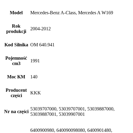
Model
Mercedes-Benz A-Class, Mercedes A W169
Rok
2004-2012
produkcji
Kod Silnika
OM 640.941
Pojemność
1991
cm3
Moc KM
140
Producent
KKK
części
53039707000, 53039707001, 53039887000,
Nr na części
53039887001, 53039907001
6400900980, 640090098080, 6400901480,