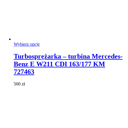
Ten
Wybierz opcje
produkt
ma
Turbosprężarka – turbina Mercedes-
wiele
Benz E W211 CDI 163/177 KM
wariantów.
Opcje
727463
można
wybrać
500
zł
na
stronie
produktu