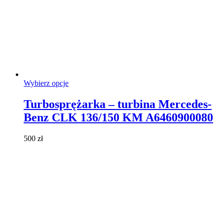
Ten
Wybierz opcje
produkt
ma
Turbosprężarka – turbina Mercedes-
wiele
Benz CLK 136/150 KM A6460900080
wariantów.
Opcje
można
500
zł
wybrać
na
stronie
produktu