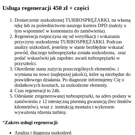
KM
53039707001
Usługa regeneracji 450 zł + części
quantity
Dostarczenie uszkodzonej TURBOSPRĘŻARKI, na własną
rękę lub za pośrednictwem naszego kuriera DPD (należy o
tym wspomnieć w komentarzu do zamówienia).
Regeneracja rozpoczyna się od weryfikacji i wskazania
przyczyny uszkodzenia TURBOSPRĘŻARKI. Podczas
analizy uszkodzeń, jesteśmy w stanie bezbłędnie wskazać
powód, dlaczego turbosprężarka została uszkodzona, oraz
podać wskazówki jak zapobiec awarii turbosprężarki w
przyszłości.
Określenie stanu zużycia poszczególnych elementów, i
wymiana na nowe (najlepszej jakości), które są niezbędne do
prawidłowego działania. Po diagnozie informujemy Cię o
dodatkowych kosztach, za uszkodzone elementy.
Czas regeneracji to 24h.
Odesłanie zregenerowanej turbosprężarki, na adres podany w
zamówieniu z 12 miesięczną pisemną gwarancją (bez limitów
kilometrów), wraz z instrukcją montażu i wykresem
wyważenia rdzenia turbiny.
*
Zakres usługi regeneracji:
Analiza i diagnoza uszkodzeń