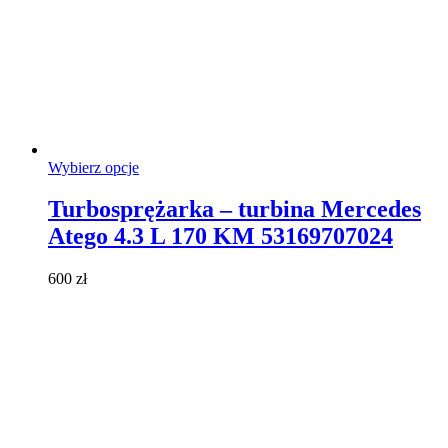
Ten
Wybierz opcje
produkt
ma
Turbosprężarka – turbina Mercedes
wiele
Atego 4.3 L 170 KM 53169707024
wariantów.
Opcje
można
600
zł
wybrać
na
stronie
produktu