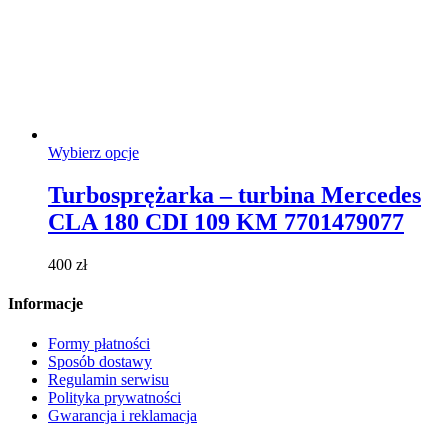
Ten
Wybierz opcje
produkt
ma
Turbosprężarka – turbina Mercedes
wiele
CLA 180 CDI 109 KM 7701479077
wariantów.
Opcje
można
400
zł
wybrać
na
Informacje
stronie
produktu
Formy płatności
Sposób dostawy
Regulamin serwisu
Polityka prywatności
Gwarancja i reklamacja