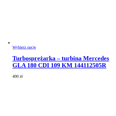
Ten
Wybierz opcje
produkt
ma
Turbosprężarka – turbina Mercedes
wiele
GLA 180 CDI 109 KM 144112505R
wariantów.
Opcje
można
400
zł
wybrać
na
stronie
produktu