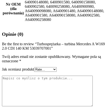
640090148080, 6400901580, 640090158080,
Nr OEM
6400902580, 640090258080, A6400900980,
(dla
A640090098080, A6400901480, A640090148080,
porównania)
A6400901580, A640090158080, A6400902580,
A640090258080
Opinie (0)
Be the first to review “Turbosprężarka – turbina Mercedes A W169
2.0 CDI 140 KM 53039707001”
Twój adres email nie zostanie opublikowany.
Wymagane pola są
oznaczone
*
Jak oceniasz produkt