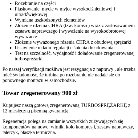
Rozebranie na części
Piaskowanie, mycie w myjce wysokociśnieniowej i
ultradźwiękowej
Wymiana uszkodzonych elementów
Złożenie rdzenia CHRA (tzw. korasa ) wraz z zastosowaniem
zestawu naprawczego i wyważenie na wysokoobrotowej
wyważarce
Złożenie wyważonego rdzenia CHRA z obudową sprężarki
Ustawienie układu regulacji ciśnienia doładowania
Test na szczelność, wydajność i doładowanie zregenerowanej
turbosprężarki.
Po naszej weryfikacji możliwa jest rezygnacja z naprawy , ale trzeba
mieć świadomość, że turbina po rozebraniu nie nadaje się do
ponownego montażu w samochodzie.
Towar zregenerowany 900 zł
Kupujesz naszą gotową zregenerowaną TURBOSPRĘŻARKĘ z
12 miesięczną pisemną gwarancją.
Regeneracja polega na zamianie wszystkich zużywających się
komponentów na nowe: wirnik, koło kompresji, zestaw naprawczy,
talerzyk, blaszka termiczna.