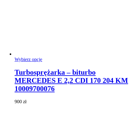
Ten
Wybierz opcje
produkt
ma
Turbosprężarka – biturbo
wiele
MERCEDES E 2,2 CDI 170 204 KM
wariantów.
Opcje
10009700076
można
wybrać
900
zł
na
stronie
produktu