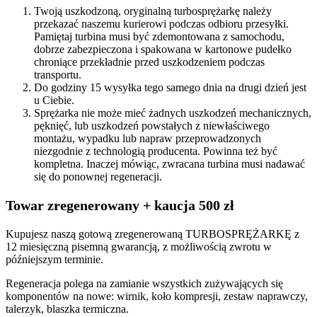
Twoją uszkodzoną, oryginalną turbosprężarkę należy
przekazać naszemu kurierowi podczas odbioru przesyłki.
Pamiętaj turbina musi być zdemontowana z samochodu,
dobrze zabezpieczona i spakowana w kartonowe pudełko
chroniące przekładnie przed uszkodzeniem podczas
transportu.
Do godziny 15 wysyłka tego samego dnia na drugi dzień jest
u Ciebie.
Sprężarka nie może mieć żadnych uszkodzeń mechanicznych,
pęknięć, lub uszkodzeń powstałych z niewłaściwego
montażu, wypadku lub napraw przeprowadzonych
niezgodnie z technologią producenta. Powinna też być
kompletna. Inaczej mówiąc, zwracana turbina musi nadawać
się do ponownej regeneracji.
Towar zregenerowany + kaucja 500 zł
Kupujesz naszą gotową zregenerowaną TURBOSPRĘŻARKĘ z
12 miesięczną pisemną gwarancją, z możliwością zwrotu w
późniejszym terminie.
Regeneracja polega na zamianie wszystkich zużywających się
komponentów na nowe: wirnik, koło kompresji, zestaw naprawczy,
talerzyk, blaszka termiczna.