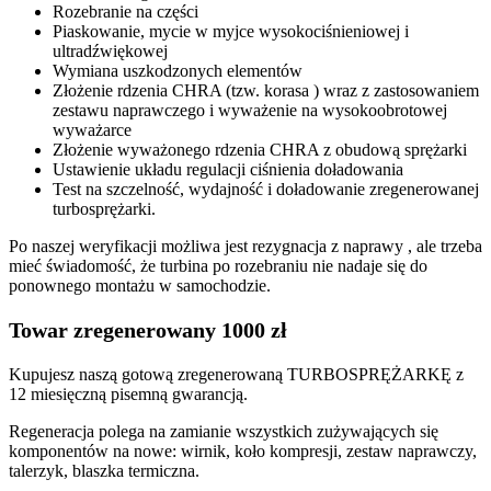
Rozebranie na części
Piaskowanie, mycie w myjce wysokociśnieniowej i
ultradźwiękowej
Wymiana uszkodzonych elementów
Złożenie rdzenia CHRA (tzw. korasa ) wraz z zastosowaniem
zestawu naprawczego i wyważenie na wysokoobrotowej
wyważarce
Złożenie wyważonego rdzenia CHRA z obudową sprężarki
Ustawienie układu regulacji ciśnienia doładowania
Test na szczelność, wydajność i doładowanie zregenerowanej
turbosprężarki.
Po naszej weryfikacji możliwa jest rezygnacja z naprawy , ale trzeba
mieć świadomość, że turbina po rozebraniu nie nadaje się do
ponownego montażu w samochodzie.
Towar zregenerowany 1000 zł
Kupujesz naszą gotową zregenerowaną TURBOSPRĘŻARKĘ z
12 miesięczną pisemną gwarancją.
Regeneracja polega na zamianie wszystkich zużywających się
komponentów na nowe: wirnik, koło kompresji, zestaw naprawczy,
talerzyk, blaszka termiczna.