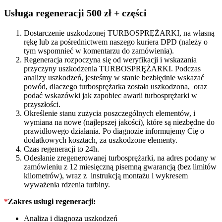
quantity
Usługa regeneracji 500 zł + części
Dostarczenie uszkodzonej TURBOSPRĘŻARKI, na własną
rękę lub za pośrednictwem naszego kuriera DPD (należy o
tym wspomnieć w komentarzu do zamówienia).
Regeneracja rozpoczyna się od weryfikacji i wskazania
przyczyny uszkodzenia TURBOSPRĘŻARKI. Podczas
analizy uszkodzeń, jesteśmy w stanie bezbłędnie wskazać
powód, dlaczego turbosprężarka została uszkodzona, oraz
podać wskazówki jak zapobiec awarii turbosprężarki w
przyszłości.
Określenie stanu zużycia poszczególnych elementów, i
wymiana na nowe (najlepszej jakości), które są niezbędne do
prawidłowego działania. Po diagnozie informujemy Cię o
dodatkowych kosztach, za uszkodzone elementy.
Czas regeneracji to 24h.
Odesłanie zregenerowanej turbosprężarki, na adres podany w
zamówieniu z 12 miesięczną pisemną gwarancją (bez limitów
kilometrów), wraz z instrukcją montażu i wykresem
wyważenia rdzenia turbiny.
*
Zakres usługi regeneracji:
Analiza i diagnoza uszkodzeń