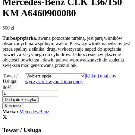
Mercedes-Benz CLK 136/150
KM A6460900080
500
zł
Turbosprężarka
, zwana potocznie turbiną, jest parą wirników
obsadzonych na wspólnym wałku. Pierwszy wirnik napędzany jest
przez spaliny z silnika, drugi wykorzystuje napęd do sprężania
powietrza zasysanego do cylindrów. Jednoczesne zwiększenie
objętości powietrza i dawki paliwa wprowadzanych do spalenia
zwiększa moc generowaną przez silnik.
Towar /
Kliknij tutaj aby
Usługa:
wyczyścić i wybrać inną opcję
Turbosprężarka
Ilość:
–
turbina
Dodaj do koszyka
Mercedes-
Kup teraz
Benz
Marka:
Mercedes-Benz
CLK
136/150
KM
Towar / Usługa
A6460900080