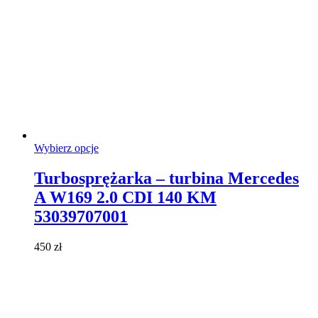
Ten
Wybierz opcje
produkt
ma
Turbosprężarka – turbina Mercedes
wiele
A W169 2.0 CDI 140 KM
wariantów.
Opcje
53039707001
można
wybrać
450
zł
na
stronie
produktu