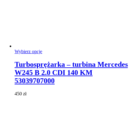
Ten
Wybierz opcje
produkt
ma
Turbosprężarka – turbina Mercedes
wiele
W245 B 2.0 CDI 140 KM
wariantów.
Opcje
53039707000
można
wybrać
450
zł
na
stronie
produktu