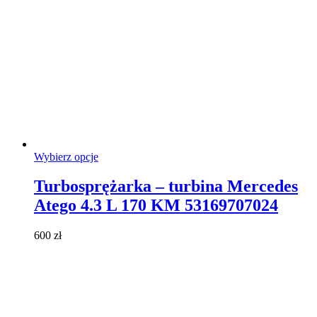
Ten
Wybierz opcje
produkt
ma
Turbosprężarka – turbina Mercedes
wiele
Atego 4.3 L 170 KM 53169707024
wariantów.
Opcje
można
600
zł
wybrać
na
stronie
produktu