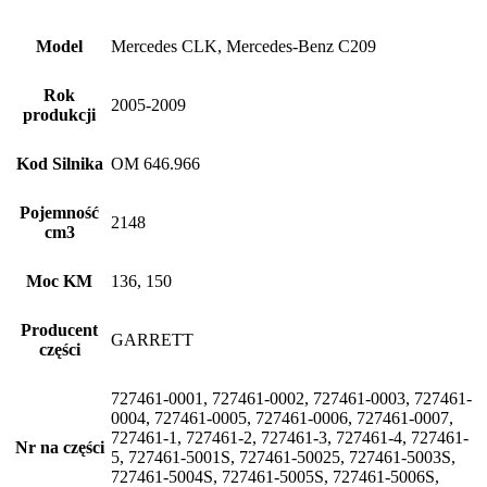
Model
Mercedes CLK, Mercedes-Benz C209
Rok
2005-2009
produkcji
Kod Silnika
OM 646.966
Pojemność
2148
cm3
Moc KM
136, 150
Producent
GARRETT
części
727461-0001, 727461-0002, 727461-0003, 727461-
0004, 727461-0005, 727461-0006, 727461-0007,
727461-1, 727461-2, 727461-3, 727461-4, 727461-
Nr na części
5, 727461-5001S, 727461-50025, 727461-5003S,
727461-5004S, 727461-5005S, 727461-5006S,