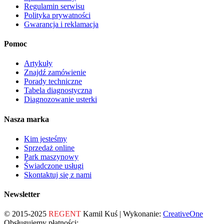
Regulamin serwisu
Polityka prywatności
Gwarancja i reklamacja
Pomoc
Artykuły
Znajdź zamówienie
Porady techniczne
Tabela diagnostyczna
Diagnozowanie usterki
Nasza marka
Kim jesteśmy
Sprzedaż online
Park maszynowy
Świadczone usługi
Skontaktuj się z nami
Newsletter
© 2015-2025
REGENT
Kamil Kuś | Wykonanie:
CreativeOne
Obsługujemy płatności: