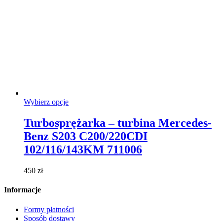
Ten
Wybierz opcje
produkt
ma
Turbosprężarka – turbina Mercedes-
wiele
Benz S203 C200/220CDI
wariantów.
Opcje
102/116/143KM 711006
można
wybrać
450
zł
na
stronie
Informacje
produktu
Formy płatności
Sposób dostawy