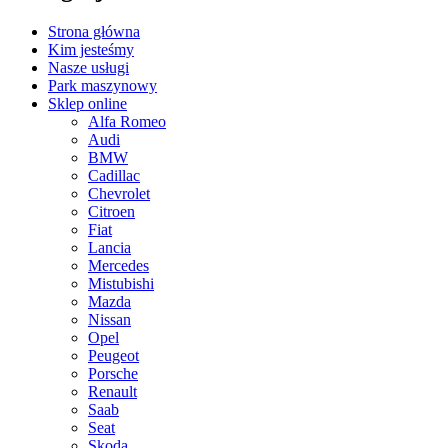
Strona główna
Kim jesteśmy
Nasze usługi
Park maszynowy
Sklep online
Alfa Romeo
Audi
BMW
Cadillac
Chevrolet
Citroen
Fiat
Lancia
Mercedes
Mistubishi
Mazda
Nissan
Opel
Peugeot
Porsche
Renault
Saab
Seat
Skoda