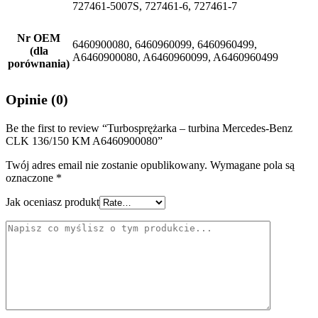
727461-5007S, 727461-6, 727461-7
Nr OEM
6460900080, 6460960099, 6460960499,
(dla
A6460900080, A6460960099, A6460960499
porównania)
Opinie (0)
Be the first to review “Turbosprężarka – turbina Mercedes-Benz
CLK 136/150 KM A6460900080”
Twój adres email nie zostanie opublikowany.
Wymagane pola są
oznaczone
*
Jak oceniasz produkt