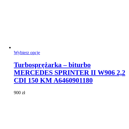
Ten
Wybierz opcje
produkt
ma
Turbosprężarka – biturbo
wiele
MERCEDES SPRINTER II W906 2,2
wariantów.
Opcje
CDI 150 KM A6460901180
można
wybrać
900
zł
na
stronie
produktu