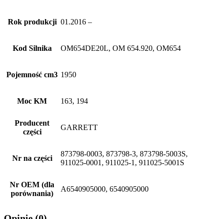
Rok produkcji
01.2016 –
Kod Silnika
OM654DE20L, OM 654.920, OM654
Pojemność cm3
1950
Moc KM
163, 194
Producent
GARRETT
części
873798-0003, 873798-3, 873798-5003S,
Nr na części
911025-0001, 911025-1, 911025-5001S
Nr OEM (dla
A6540905000, 6540905000
porównania)
Opinie (0)