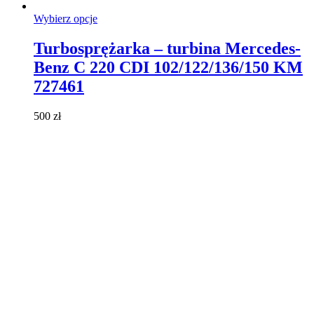
Ten
Wybierz opcje
produkt
ma
Turbosprężarka – turbina Mercedes-
wiele
Benz C 220 CDI 102/122/136/150 KM
wariantów.
Opcje
727461
można
wybrać
500
zł
na
stronie
produktu