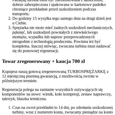
dobrze zabezpieczona i spakowana w kartonowe pudełko
chroniące przekładnie przed uszkodzeniem podczas
transportu.
Do godziny 15 wysyłka tego samego dnia na drugi dzień jest
u Ciebie.
Sprężarka nie może mieć żadnych uszkodzeń mechanicznych,
pęknięć, lub uszkodzeń powstałych z niewłaściwego
montażu, wypadku lub napraw przeprowadzonych
niezgodnie z technologią producenta. Powinna też być
kompletna. Inaczej mówiąc, zwracana turbina musi nadawać
się do ponownej regeneracji.
Towar zregenerowany + kaucja 700 zł
Kupujesz naszą gotową zregenerowaną TURBOSPRĘŻARKĘ z
12 miesięczną pisemną gwarancją, z możliwością zwrotu w
późniejszym terminie.
Regeneracja polega na zamianie wszystkich zużywających się
komponentów na nowe: wirnik, koło kompresji, zestaw naprawczy,
talerzyk, blaszka termiczna.
Czas na zwrot przekładni to 14 dni, po odesłaniu uszkodzonej
turbiny, wraz z numerem konta, zwracamy pieniądze na konto