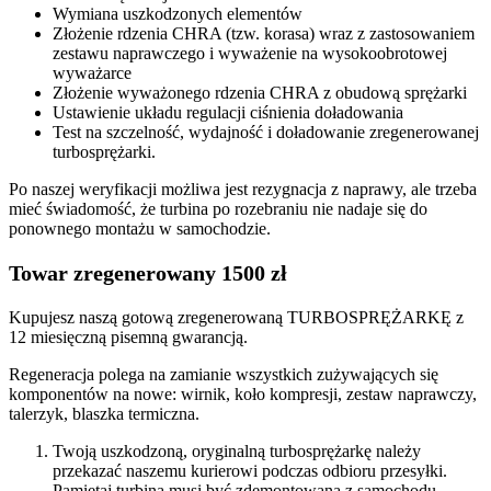
Wymiana uszkodzonych elementów
Złożenie rdzenia CHRA (tzw. korasa) wraz z zastosowaniem
zestawu naprawczego i wyważenie na wysokoobrotowej
wyważarce
Złożenie wyważonego rdzenia CHRA z obudową sprężarki
Ustawienie układu regulacji ciśnienia doładowania
Test na szczelność, wydajność i doładowanie zregenerowanej
turbosprężarki.
Po naszej weryfikacji możliwa jest rezygnacja z naprawy, ale trzeba
mieć świadomość, że turbina po rozebraniu nie nadaje się do
ponownego montażu w samochodzie.
Towar zregenerowany 1500 zł
Kupujesz naszą gotową zregenerowaną TURBOSPRĘŻARKĘ z
12 miesięczną pisemną gwarancją.
Regeneracja polega na zamianie wszystkich zużywających się
komponentów na nowe: wirnik, koło kompresji, zestaw naprawczy,
talerzyk, blaszka termiczna.
Twoją uszkodzoną, oryginalną turbosprężarkę należy
przekazać naszemu kurierowi podczas odbioru przesyłki.
Pamiętaj turbina musi być zdemontowana z samochodu,