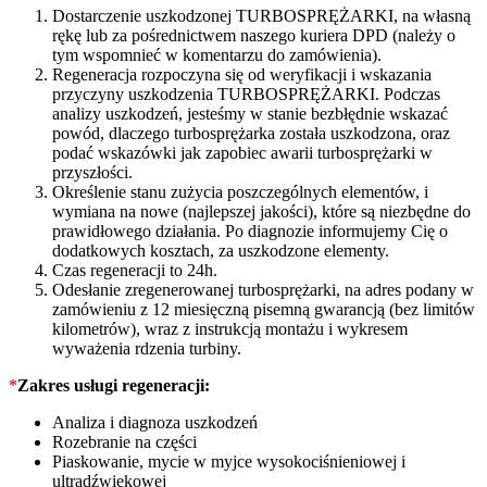
Dostarczenie uszkodzonej TURBOSPRĘŻARKI, na własną
rękę lub za pośrednictwem naszego kuriera DPD (należy o
tym wspomnieć w komentarzu do zamówienia).
Regeneracja rozpoczyna się od weryfikacji i wskazania
przyczyny uszkodzenia TURBOSPRĘŻARKI. Podczas
analizy uszkodzeń, jesteśmy w stanie bezbłędnie wskazać
powód, dlaczego turbosprężarka została uszkodzona, oraz
podać wskazówki jak zapobiec awarii turbosprężarki w
przyszłości.
Określenie stanu zużycia poszczególnych elementów, i
wymiana na nowe (najlepszej jakości), które są niezbędne do
prawidłowego działania. Po diagnozie informujemy Cię o
dodatkowych kosztach, za uszkodzone elementy.
Czas regeneracji to 24h.
Odesłanie zregenerowanej turbosprężarki, na adres podany w
zamówieniu z 12 miesięczną pisemną gwarancją (bez limitów
kilometrów), wraz z instrukcją montażu i wykresem
wyważenia rdzenia turbiny.
*
Zakres usługi regeneracji:
Analiza i diagnoza uszkodzeń
Rozebranie na części
Piaskowanie, mycie w myjce wysokociśnieniowej i
ultradźwiękowej