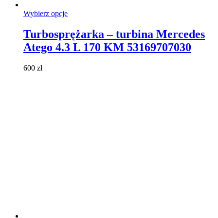
Ten
Wybierz opcje
produkt
ma
Turbosprężarka – turbina Mercedes
wiele
Atego 4.3 L 170 KM 53169707030
wariantów.
Opcje
można
600
zł
wybrać
na
stronie
produktu