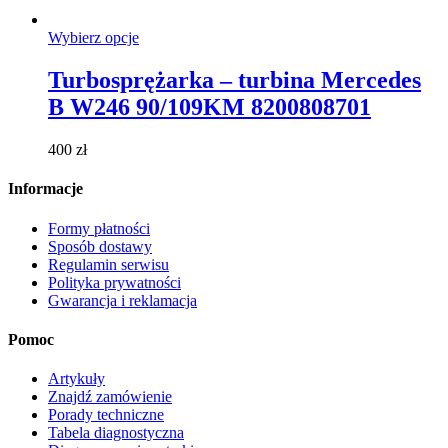
Ten
Wybierz opcje
produkt
ma
Turbosprężarka – turbina Mercedes
wiele
B W246 90/109KM 8200808701
wariantów.
Opcje
można
400
zł
wybrać
na
Informacje
stronie
produktu
Formy płatności
Sposób dostawy
Regulamin serwisu
Polityka prywatności
Gwarancja i reklamacja
Pomoc
Artykuły
Znajdź zamówienie
Porady techniczne
Tabela diagnostyczna