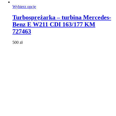
Ten
Wybierz opcje
produkt
ma
Turbosprężarka – turbina Mercedes-
wiele
Benz E W211 CDI 163/177 KM
wariantów.
Opcje
727463
można
wybrać
500
zł
na
stronie
produktu