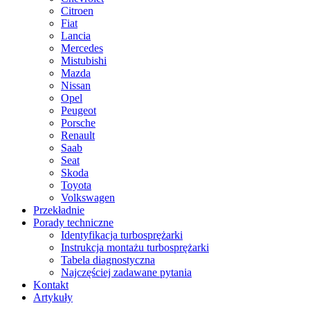
Citroen
Fiat
Lancia
Mercedes
Mistubishi
Mazda
Nissan
Opel
Peugeot
Porsche
Renault
Saab
Seat
Skoda
Toyota
Volkswagen
Przekładnie
Porady techniczne
Identyfikacja turbosprężarki
Instrukcja montażu turbosprężarki
Tabela diagnostyczna
Najczęściej zadawane pytania
Kontakt
Artykuły