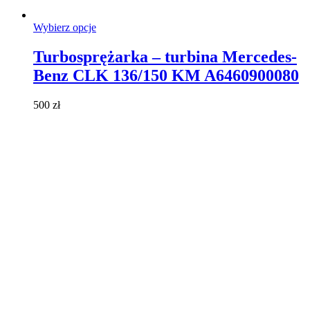
Ten
Wybierz opcje
produkt
ma
Turbosprężarka – turbina Mercedes-
wiele
Benz CLK 136/150 KM A6460900080
wariantów.
Opcje
można
500
zł
wybrać
na
stronie
produktu