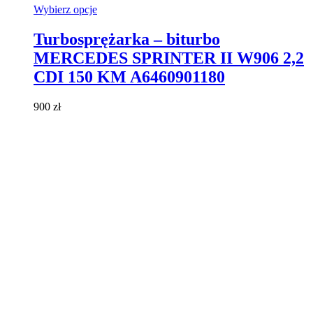
Ten
Wybierz opcje
produkt
ma
Turbosprężarka – biturbo
wiele
MERCEDES SPRINTER II W906 2,2
wariantów.
Opcje
CDI 150 KM A6460901180
można
wybrać
900
zł
na
stronie
produktu