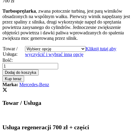
700
zł
Turbosprężarka
, zwana potocznie turbiną, jest parą wirników
obsadzonych na wspólnym wałku. Pierwszy wirnik napędzany jest
przez spaliny z silnika, drugi wykorzystuje napęd do sprężania
powietrza zasysanego do cylindrów. Jednoczesne zwiększenie
objętości powietrza i dawki paliwa wprowadzanych do spalenia
zwiększa moc generowaną przez silnik.
Towar /
Kliknij tutaj aby
Usługa:
wyczyścić i wybrać inną opcję
Turbosprężarka
Ilość:
-
turbina
Dodaj do koszyka
Mercedes
Kup teraz
E-
Marka:
Mercedes-Benz
CLASS
W213
220d
Towar / Usługa
194KM
A6540905000
quantity
Usługa regeneracji 700 zł + części