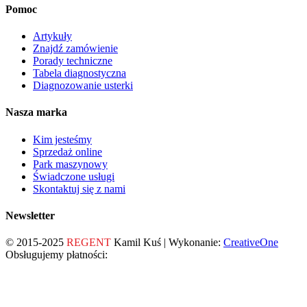
Pomoc
Artykuły
Znajdź zamówienie
Porady techniczne
Tabela diagnostyczna
Diagnozowanie usterki
Nasza marka
Kim jesteśmy
Sprzedaż online
Park maszynowy
Świadczone usługi
Skontaktuj się z nami
Newsletter
© 2015-2025
REGENT
Kamil Kuś | Wykonanie:
CreativeOne
Obsługujemy płatności: