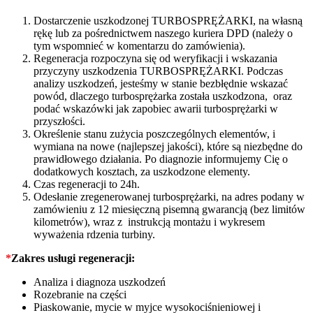
Dostarczenie uszkodzonej TURBOSPRĘŻARKI, na własną
rękę lub za pośrednictwem naszego kuriera DPD (należy o
tym wspomnieć w komentarzu do zamówienia).
Regeneracja rozpoczyna się od weryfikacji i wskazania
przyczyny uszkodzenia TURBOSPRĘŻARKI. Podczas
analizy uszkodzeń, jesteśmy w stanie bezbłędnie wskazać
powód, dlaczego turbosprężarka została uszkodzona, oraz
podać wskazówki jak zapobiec awarii turbosprężarki w
przyszłości.
Określenie stanu zużycia poszczególnych elementów, i
wymiana na nowe (najlepszej jakości), które są niezbędne do
prawidłowego działania. Po diagnozie informujemy Cię o
dodatkowych kosztach, za uszkodzone elementy.
Czas regeneracji to 24h.
Odesłanie zregenerowanej turbosprężarki, na adres podany w
zamówieniu z 12 miesięczną pisemną gwarancją (bez limitów
kilometrów), wraz z instrukcją montażu i wykresem
wyważenia rdzenia turbiny.
*
Zakres usługi regeneracji:
Analiza i diagnoza uszkodzeń
Rozebranie na części
Piaskowanie, mycie w myjce wysokociśnieniowej i