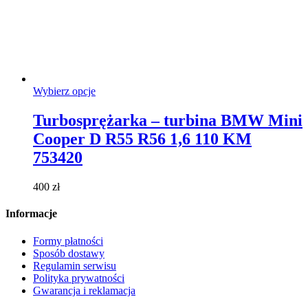
Ten
Wybierz opcje
produkt
ma
Turbosprężarka – turbina BMW Mini
wiele
Cooper D R55 R56 1,6 110 KM
wariantów.
Opcje
753420
można
wybrać
400
zł
na
stronie
Informacje
produktu
Formy płatności
Sposób dostawy
Regulamin serwisu
Polityka prywatności
Gwarancja i reklamacja