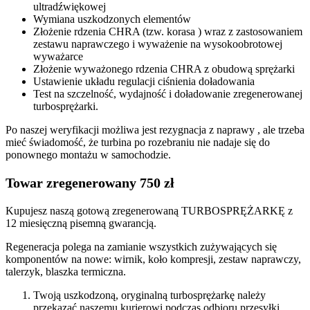
ultradźwiękowej
Wymiana uszkodzonych elementów
Złożenie rdzenia CHRA (tzw. korasa ) wraz z zastosowaniem
zestawu naprawczego i wyważenie na wysokoobrotowej
wyważarce
Złożenie wyważonego rdzenia CHRA z obudową sprężarki
Ustawienie układu regulacji ciśnienia doładowania
Test na szczelność, wydajność i doładowanie zregenerowanej
turbosprężarki.
Po naszej weryfikacji możliwa jest rezygnacja z naprawy , ale trzeba
mieć świadomość, że turbina po rozebraniu nie nadaje się do
ponownego montażu w samochodzie.
Towar zregenerowany 750 zł
Kupujesz naszą gotową zregenerowaną TURBOSPRĘŻARKĘ z
12 miesięczną pisemną gwarancją.
Regeneracja polega na zamianie wszystkich zużywających się
komponentów na nowe: wirnik, koło kompresji, zestaw naprawczy,
talerzyk, blaszka termiczna.
Twoją uszkodzoną, oryginalną turbosprężarkę należy
przekazać naszemu kurierowi podczas odbioru przesyłki.