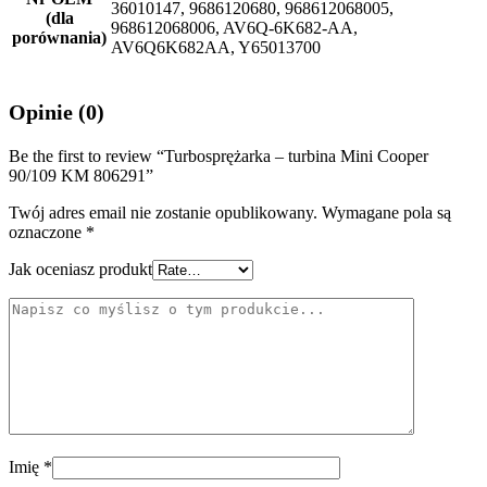
36010147, 9686120680, 968612068005,
(dla
968612068006, AV6Q-6K682-AA,
porównania)
AV6Q6K682AA, Y65013700
Opinie (0)
Be the first to review “Turbosprężarka – turbina Mini Cooper
90/109 KM 806291”
Twój adres email nie zostanie opublikowany.
Wymagane pola są
oznaczone
*
Jak oceniasz produkt
Imię
*