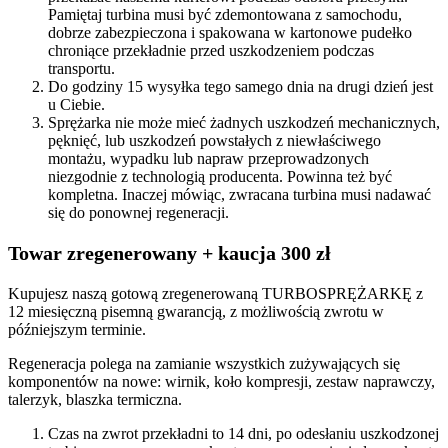
Pamiętaj turbina musi być zdemontowana z samochodu,
dobrze zabezpieczona i spakowana w kartonowe pudełko
chroniące przekładnie przed uszkodzeniem podczas
transportu.
Do godziny 15 wysyłka tego samego dnia na drugi dzień jest
u Ciebie.
Sprężarka nie może mieć żadnych uszkodzeń mechanicznych,
pęknięć, lub uszkodzeń powstałych z niewłaściwego
montażu, wypadku lub napraw przeprowadzonych
niezgodnie z technologią producenta. Powinna też być
kompletna. Inaczej mówiąc, zwracana turbina musi nadawać
się do ponownej regeneracji.
Towar zregenerowany + kaucja 300 zł
Kupujesz naszą gotową zregenerowaną TURBOSPRĘŻARKĘ z
12 miesięczną pisemną gwarancją, z możliwością zwrotu w
późniejszym terminie.
Regeneracja polega na zamianie wszystkich zużywających się
komponentów na nowe: wirnik, koło kompresji, zestaw naprawczy,
talerzyk, blaszka termiczna.
Czas na zwrot przekładni to 14 dni, po odesłaniu uszkodzonej