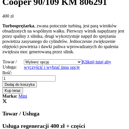
Cooper 90/109 KM 806291
400
zł
Turbosprężarka
, zwana potocznie turbiną, jest parą wirników
obsadzonych na wspólnym wałku. Pierwszy wirnik napędzany jest
przez spaliny z silnika, drugi wykorzystuje napęd do sprężania
powietrza zasysanego do cylindrów. Jednoczesne zwiększenie
objętości powietrza i dawki paliwa wprowadzanych do spalenia
zwiększa moc generowaną przez silnik.
Towar /
Kliknij tutaj aby
Usługa:
wyczyścić i wybrać inną opcję
Turbosprężarka
Ilość:
-
turbina
Dodaj do koszyka
Mini
Kup teraz
Cooper
Marka:
Mini
90/109
KM
806291
Towar / Usługa
quantity
Usługa regeneracji 400 zł + części