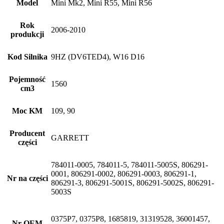
Model
Mini Mk2, Mini R55, Mini R56
Rok
2006-2010
produkcji
Kod Silnika
9HZ (DV6TED4), W16 D16
Pojemność
1560
cm3
Moc KM
109, 90
Producent
GARRETT
części
784011-0005, 784011-5, 784011-5005S, 806291-
0001, 806291-0002, 806291-0003, 806291-1,
Nr na części
806291-3, 806291-5001S, 806291-5002S, 806291-
5003S
0375P7, 0375P8, 1685819, 31319528, 36001457,
Nr OEM