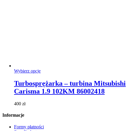
Ten
Wybierz opcje
produkt
ma
Turbosprężarka – turbina Mitsubishi
wiele
Carisma 1.9 102KM 86002418
wariantów.
Opcje
można
400
zł
wybrać
na
Informacje
stronie
produktu
Formy płatności