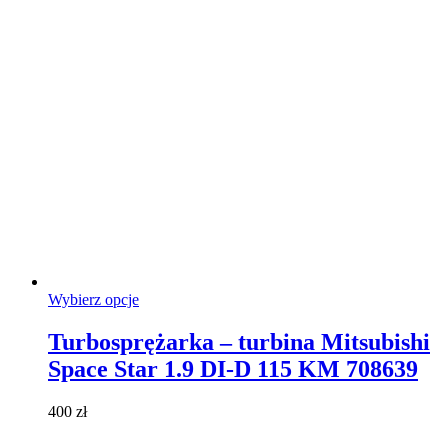
na
stronie
produktu
Ten
Wybierz opcje
produkt
ma
Turbosprężarka – turbina Mitsubishi
wiele
Space Star 1.9 DI-D 115 KM 708639
wariantów.
Opcje
można
400
zł
wybrać
na