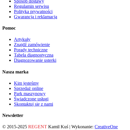
Sposób dostawy
Regulamin serwisu
Polityka prywatności
Gwarancja i reklamacja
Pomoc
Artykuły
Znajdź zamówienie
Porady techniczne
Tabela diagnostyczna
Diagnozowanie usterki
Nasza marka
Kim jesteśmy
Sprzedaż online
Park maszynowy
Świadczone usługi
Skontaktuj się z nami
Newsletter
© 2015-2025
REGENT
Kamil Kuś | Wykonanie:
CreativeOne