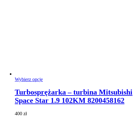
produktu
Ten
Wybierz opcje
produkt
ma
Turbosprężarka – turbina Mitsubishi
wiele
Space Star 1.9 102KM 8200458162
wariantów.
Opcje
można
400
zł
wybrać
na
stronie
produktu