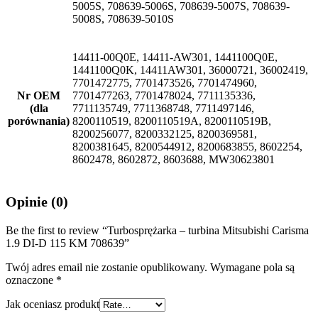
5005S, 708639-5006S, 708639-5007S, 708639-
5008S, 708639-5010S
14411-00Q0E, 14411-AW301, 1441100Q0E,
1441100Q0K, 14411AW301, 36000721, 36002419,
7701472775, 7701473526, 7701474960,
Nr OEM
7701477263, 7701478024, 7711135336,
(dla
7711135749, 7711368748, 7711497146,
porównania)
8200110519, 8200110519A, 8200110519B,
8200256077, 8200332125, 8200369581,
8200381645, 8200544912, 8200683855, 8602254,
8602478, 8602872, 8603688, MW30623801
Opinie (0)
Be the first to review “Turbosprężarka – turbina Mitsubishi Carisma
1.9 DI-D 115 KM 708639”
Twój adres email nie zostanie opublikowany.
Wymagane pola są
oznaczone
*
Jak oceniasz produkt