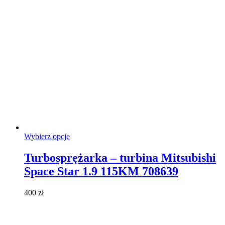
produktu
Ten
Wybierz opcje
produkt
ma
Turbosprężarka – turbina Mitsubishi
wiele
Space Star 1.9 115KM 708639
wariantów.
Opcje
można
400
zł
wybrać
na
stronie