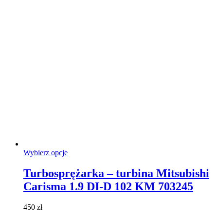
Ten
Wybierz opcje
produkt
ma
Turbosprężarka – turbina Mitsubishi
wiele
Carisma 1.9 DI-D 102 KM 703245
wariantów.
Opcje
można
450
zł
wybrać