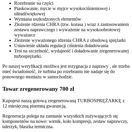
Rozebranie na części
Piaskowanie, mycie w myjce wysokociśnieniowej i
ultradźwiękowej
Wymiana uszkodzonych elementów
Złożenie rdzenia CHRA (tzw. korasa ) wraz z zastosowaniem
zestawu naprawczego i wyważenie na wysokoobrotowej
wyważarce
Złożenie wyważonego rdzenia CHRA z obudową sprężarki
Ustawienie układu regulacji ciśnienia doładowania
Test na szczelność, wydajność i doładowanie zregenerowanej
turbosprężarki.
Po naszej weryfikacji możliwa jest rezygnacja z naprawy , ale trzeba
mieć świadomość, że turbina po rozebraniu nie nadaje się do
ponownego montażu w samochodzie.
Towar zregenerowany 700 zł
Kupujesz naszą gotową zregenerowaną TURBOSPRĘŻARKĘ z
12 miesięczną pisemną gwarancją.
Regeneracja polega na zamianie wszystkich zużywających się
komponentów na nowe: wirnik, koło kompresji, zestaw naprawczy,
talerzyk, blaszka termiczna.