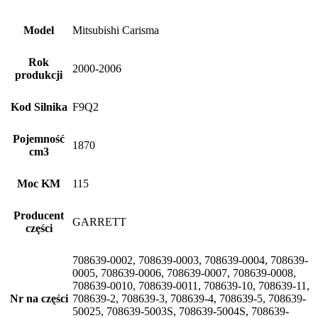
Model
Mitsubishi Carisma
Rok
2000-2006
produkcji
Kod Silnika
F9Q2
Pojemność
1870
cm3
Moc KM
115
Producent
GARRETT
części
708639-0002, 708639-0003, 708639-0004, 708639-
0005, 708639-0006, 708639-0007, 708639-0008,
708639-0010, 708639-0011, 708639-10, 708639-11,
Nr na części
708639-2, 708639-3, 708639-4, 708639-5, 708639-
50025, 708639-5003S, 708639-5004S, 708639-