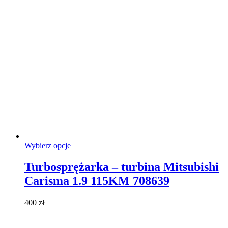
stronie
produktu
Ten
Wybierz opcje
produkt
ma
Turbosprężarka – turbina Mitsubishi
wiele
Carisma 1.9 115KM 708639
wariantów.
Opcje
można
400
zł
wybrać
na
stronie