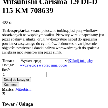
Mitsubishi Carisma 1.9 DI-D
115 KM 708639
400
zł
Turbosprężarka
, zwana potocznie turbiną, jest parą wirników
obsadzonych na wspólnym wałku. Pierwszy wirnik napędzany jest
przez spaliny z silnika, drugi wykorzystuje napęd do sprężania
powietrza zasysanego do cylindrów. Jednoczesne zwiększenie
objętości powietrza i dawki paliwa wprowadzanych do spalenia
zwiększa moc generowaną przez silnik.
Towar /
Kliknij tutaj aby
Usługa:
wyczyścić i wybrać inną opcję
Turbosprężarka
Ilość:
–
turbina
Dodaj do koszyka
Mitsubishi
Kup teraz
Carisma
Marka:
Mitsubishi
1.9
DI-
D
Towar / Usługa
115