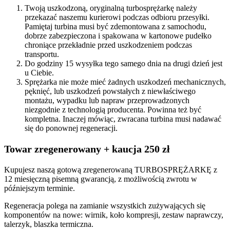
Twoją uszkodzoną, oryginalną turbosprężarkę należy
przekazać naszemu kurierowi podczas odbioru przesyłki.
Pamiętaj turbina musi być zdemontowana z samochodu,
dobrze zabezpieczona i spakowana w kartonowe pudełko
chroniące przekładnie przed uszkodzeniem podczas
transportu.
Do godziny 15 wysyłka tego samego dnia na drugi dzień jest
u Ciebie.
Sprężarka nie może mieć żadnych uszkodzeń mechanicznych,
pęknięć, lub uszkodzeń powstałych z niewłaściwego
montażu, wypadku lub napraw przeprowadzonych
niezgodnie z technologią producenta. Powinna też być
kompletna. Inaczej mówiąc, zwracana turbina musi nadawać
się do ponownej regeneracji.
Towar zregenerowany + kaucja 250 zł
Kupujesz naszą gotową zregenerowaną TURBOSPRĘŻARKĘ z
12 miesięczną pisemną gwarancją, z możliwością zwrotu w
późniejszym terminie.
Regeneracja polega na zamianie wszystkich zużywających się
komponentów na nowe: wirnik, koło kompresji, zestaw naprawczy,
talerzyk, blaszka termiczna.