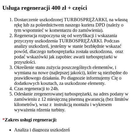
KM
708639
Usługa regeneracji 400 zł + części
quantity
Dostarczenie uszkodzonej TURBOSPRĘŻARKI, na własną
rękę lub za pośrednictwem naszego kuriera DPD (należy o
tym wspomnieć w komentarzu do zamówienia).
Regeneracja rozpoczyna się od weryfikacji i wskazania
przyczyny uszkodzenia TURBOSPRĘŻARKI. Podczas
analizy uszkodzeń, jesteśmy w stanie bezbłędnie wskazać
powód, dlaczego turbosprężarka została uszkodzona, oraz
podać wskazówki jak zapobiec awarii turbosprężarki w
przyszłości.
Określenie stanu zużycia poszczególnych elementów, i
wymiana na nowe (najlepszej jakości), które są niezbędne do
prawidłowego działania. Po diagnozie informujemy Cię o
dodatkowych kosztach, za uszkodzone elementy.
Czas regeneracji to 24h.
Odesłanie zregenerowanej turbosprężarki, na adres podany w
zamówieniu z 12 miesięczną pisemną gwarancją (bez limitów
kilometrów), wraz z instrukcją montażu i wykresem
wyważenia rdzenia turbiny.
*
Zakres usługi regeneracji:
Analiza i diagnoza uszkodzeń