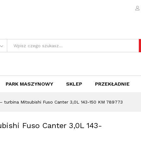
tsubishi Fuso Canter 3,0L 143-150 KM 789773
e (0)
PARK MASZYNOWY
SKLEP
PRZEKŁADNIE
– turbina Mitsubishi Fuso Canter 3,0L 143-150 KM 789773
bishi Fuso Canter 3,0L 143-