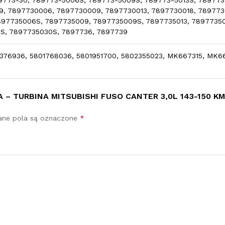
9, 7897730006, 7897730009, 7897730013, 7897730018, 7897730
97735006S, 7897735009, 7897735009S, 7897735013, 78977350
S, 7897735030S, 7897736, 7897739
04376936, 5801768036, 5801951700, 5802355023, MK667315, M
 – TURBINA MITSUBISHI FUSO CANTER 3,0L 143-150 KM
ne pola są oznaczone
*