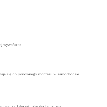
ej wyważarce
 nadaje się do ponownego montażu w samochodzie.
prawczy, talerzyk, blaszka termiczna.