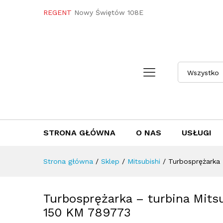
Turbosprężarka - turbina Mi
REGENT
Nowy Świętów 108E
Towar / Usługa
Specyfikacja
Opini
Wszystko
STRONA GŁÓWNA
O NAS
USŁUGI
Strona główna
/
Sklep
/
Mitsubishi
/
Turbosprężarka 
Turbosprężarka – turbina Mitsu
150 KM 789773