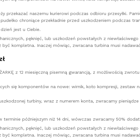
leży przekazać naszemu kurierowi podczas odbioru przesyłki. Pa
pudełko chroniące przekładnie przed uszkodzeniem podczas tran
zień jest u Ciebie.
hanicznych, pęknięć, lub uszkodzeń powstałych z niewłaściweg
ż być kompletna. Inaczej mówiąc, zwracana turbina musi nadawać
zł
KĘ z 12 miesięczną pisemną gwarancją, z możliwością zwrotu 
cych się komponentów na nowe: wirnik, koło kompresji, zestaw na
u uszkodzonej turbiny, wraz z numerem konta, zwracamy pieniądz
w terminie późniejszym niż 14 dni, wówczas zwracamy 50% dodatk
hanicznych, pęknięć, lub uszkodzeń powstałych z niewłaściweg
ż być kompletna. Inaczej mówiąc, zwracana turbina musi nadawać