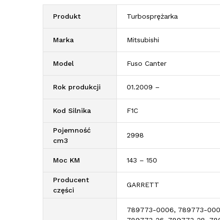
Produkt
Turbosprężarka
Marka
Mitsubishi
Model
Fuso Canter
Rok produkcji
01.2009 –
Kod Silnika
F1C
Pojemność
2998
cm3
Moc KM
143 – 150
Producent
GARRETT
części
789773-0006, 789773-0009
789773-26, 789773-28, 78