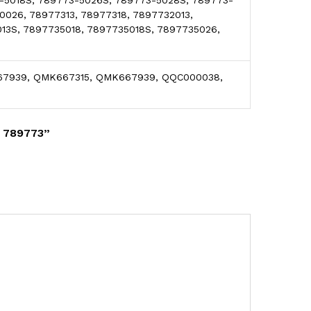
026, 78977313, 78977318, 7897732013,
13S, 7897735018, 7897735018S, 7897735026,
K667939, QMK667315, QMK667939, QQC000038,
 789773”