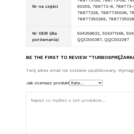
Nr na części
5030S, 789773-6, 789773-
78977326, 7897735006, 78
7897735026S, 7897735028
Nr OEM (dla
504359632, 504371348, 5
porównania)
QQC000387, QQC002297
BE THE FIRST TO REVIEW “TURBOSPRĘŻARKA
Twój adres email nie zostanie opublikowany.
Wymaga
Jak oceniasz produkt