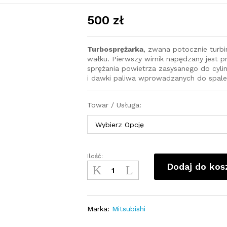
500
zł
Turbosprężarka
, zwana potocznie turb
wałku. Pierwszy wirnik napędzany jest pr
sprężania powietrza zasysanego do cyli
i dawki paliwa wprowadzanych do spale
Towar / Usługa:
Ilość:
Turbosprężarka
Dodaj do kos
-
turbina
Mitsubishi
Fuso
Marka:
Mitsubishi
Canter
3,0L