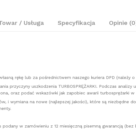
143-
150
KM
Towar / Usługa
Specyfikacja
Opinie (0
789773
quantity
łasną rękę lub za pośrednictwem naszego kuriera DPD (należy 
kazania przyczyny uszkodzenia TURBOSPRĘŻARKI. Podczas analizy 
na, oraz podać wskazówki jak zapobiec awarii turbosprężarki w 
w, i wymiana na nowe (najlepszej jakości), które są niezbędne d
enty.
es podany w zamówieniu z 12 miesięczną pisemną gwarancją (bez l