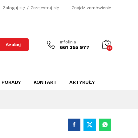
500
zł
Dodaj do koszyka
Zaloguj się
/
Zarejestruj się
Znajdź zamówienie
Infolinia
Szukaj
661 355 977
0
PORADY
KONTAKT
ARTYKUŁY