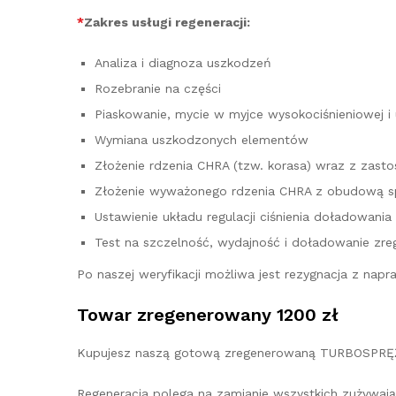
*
Zakres usługi regeneracji:
Analiza i diagnoza uszkodzeń
Rozebranie na części
Piaskowanie, mycie w myjce wysokociśnieniowej i
Wymiana uszkodzonych elementów
Złożenie rdzenia CHRA (tzw. korasa) wraz z za
Złożenie wyważonego rdzenia CHRA z obudową sp
Ustawienie układu regulacji ciśnienia doładowania
Test na szczelność, wydajność i doładowanie zre
Po naszej weryfikacji możliwa jest rezygnacja z na
Towar zregenerowany 1200 zł
Kupujesz naszą gotową zregenerowaną TURBOSPRĘŻ
Regeneracja polega na zamianie wszystkich zużywają