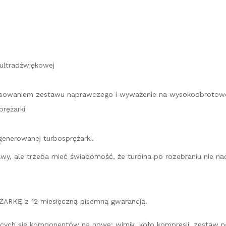
 ultradźwiękowej
stosowaniem zestawu naprawczego i wyważenie na wysokoobrotow
rężarki
generowanej turbosprężarki.
prawy, ale trzeba mieć świadomość, że turbina po rozebraniu nie
ARKĘ z 12 miesięczną pisemną gwarancją.
cych się komponentów na nowe: wirnik, koło kompresji, zestaw na