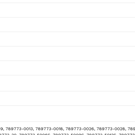
, 789773-0013, 789773-0018, 789773-0026, 789773-0028, 7897
9773-30, 789773-5006S, 789773-5009S, 789773-5013S, 789773