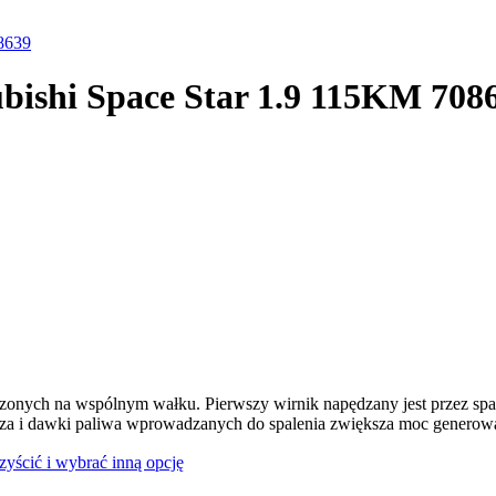
08639
ubishi Space Star 1.9 115KM 708
dzonych na wspólnym wałku. Pierwszy wirnik napędzany jest przez spal
rza i dawki paliwa wprowadzanych do spalenia zwiększa moc generowan
czyścić i wybrać inną opcję