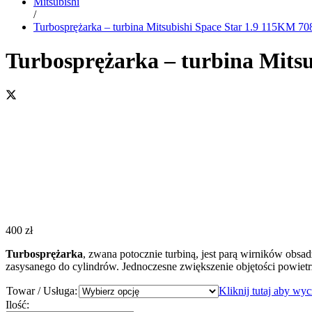
Mitsubishi
/
Turbosprężarka – turbina Mitsubishi Space Star 1.9 115KM 7
Turbosprężarka – turbina Mits
400
zł
Turbosprężarka
, zwana potocznie turbiną, jest parą wirników obsa
zasysanego do cylindrów. Jednoczesne zwiększenie objętości powiet
Towar / Usługa:
Kliknij tutaj aby wy
Turbosprężarka
Ilość: