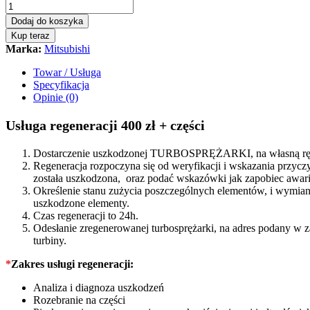
-
turbina
Dodaj do koszyka
Mitsubishi
Kup teraz
Space
Marka:
Mitsubishi
Star
1.9
Towar / Usługa
115KM
Specyfikacja
708639
Opinie (0)
quantity
Usługa regeneracji 400 zł + części
Dostarczenie uszkodzonej TURBOSPRĘŻARKI, na własną rękę
Regeneracja rozpoczyna się od weryfikacji i wskazania prz
została uszkodzona, oraz podać wskazówki jak zapobiec awarii
Określenie stanu zużycia poszczególnych elementów, i wymiana
uszkodzone elementy.
Czas regeneracji to 24h.
Odesłanie zregenerowanej turbosprężarki, na adres podany w 
turbiny.
*
Zakres usługi regeneracji:
Analiza i diagnoza uszkodzeń
Rozebranie na części