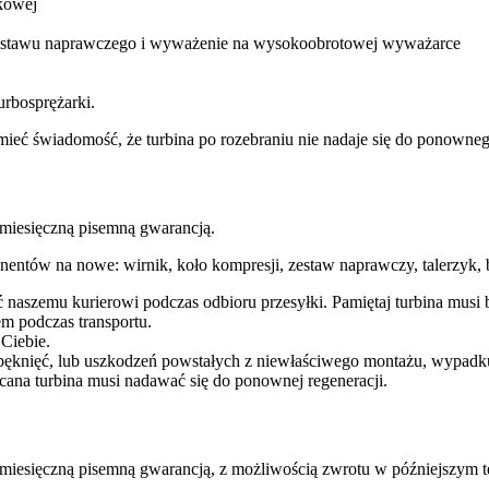
kowej
 zestawu naprawczego i wyważenie na wysokoobrotowej wyważarce
urbosprężarki.
ba mieć świadomość, że turbina po rozebraniu nie nadaje się do ponow
esięczną pisemną gwarancją.
entów na nowe: wirnik, koło kompresji, zestaw naprawczy, talerzyk, b
ć naszemu kurierowi podczas odbioru przesyłki. Pamiętaj turbina mu
m podczas transportu.
 Ciebie.
pęknięć, lub uszkodzeń powstałych z niewłaściwego montażu, wypadk
cana turbina musi nadawać się do ponownej regeneracji.
ęczną pisemną gwarancją, z możliwością zwrotu w późniejszym te