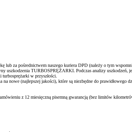
 lub za pośrednictwem naszego kuriera DPD (należy o tym wspomni
yczyny uszkodzenia TURBOSPRĘŻARKI. Podczas analizy uszkodzeń, jes
 turbosprężarki w przyszłości.
 na nowe (najlepszej jakości), które są niezbędne do prawidłowego d
zamówieniu z 12 miesięczną pisemną gwarancją (bez limitów kilometr