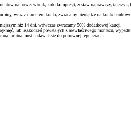
entów na nowe: wirnik, koło kompresji, zestaw naprawczy, talerzyk, b
 turbiny, wraz z numerem konta, zwracamy pieniądze na konto bankowe
óźniejszym niż 14 dni, wówczas zwracamy 50% dodatkowej kaucji.
pęknięć, lub uszkodzeń powstałych z niewłaściwego montażu, wypadk
cana turbina musi nadawać się do ponownej regeneracji.