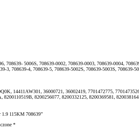
, 708639- 5006S, 708639-0002, 708639-0003, 708639-0004, 708639
639-3, 708639-4, 708639-5, 708639-5002S, 708639-5003S, 708639-5
Q0K, 14411AW301, 36000721, 36002419, 7701472775, 7701473526,
, 8200110519B, 8200256077, 8200332125, 8200369581, 8200381645
Star 1.9 115KM 708639”
aczone
*