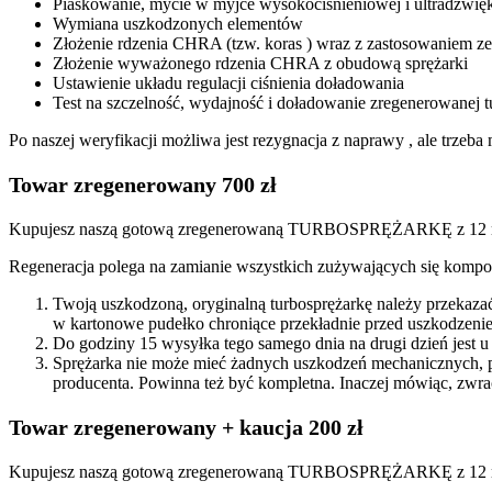
Piaskowanie, mycie w myjce wysokociśnieniowej i ultradźwię
Wymiana uszkodzonych elementów
Złożenie rdzenia CHRA (tzw. koras ) wraz z zastosowaniem
Złożenie wyważonego rdzenia CHRA z obudową sprężarki
Ustawienie układu regulacji ciśnienia doładowania
Test na szczelność, wydajność i doładowanie zregenerowanej t
Po naszej weryfikacji możliwa jest rezygnacja z naprawy , ale trze
Towar zregenerowany 700 zł
Kupujesz naszą gotową zregenerowaną TURBOSPRĘŻARKĘ z 12 mi
Regeneracja polega na zamianie wszystkich zużywających się kompon
Twoją uszkodzoną, oryginalną turbosprężarkę należy przekaza
w kartonowe pudełko chroniące przekładnie przed uszkodzenie
Do godziny 15 wysyłka tego samego dnia na drugi dzień jest u
Sprężarka nie może mieć żadnych uszkodzeń mechanicznych, 
producenta. Powinna też być kompletna. Inaczej mówiąc, zwra
Towar zregenerowany + kaucja 200 zł
Kupujesz naszą gotową zregenerowaną TURBOSPRĘŻARKĘ z 12 miesi