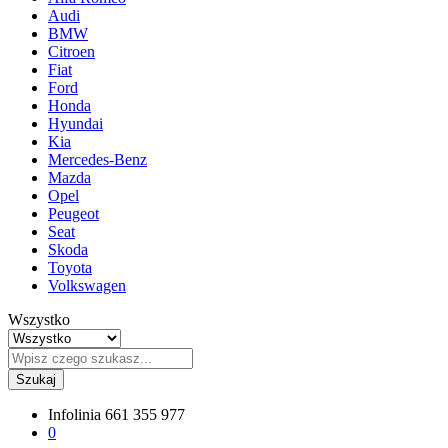
Audi
BMW
Citroen
Fiat
Ford
Honda
Hyundai
Kia
Mercedes-Benz
Mazda
Opel
Peugeot
Seat
Skoda
Toyota
Volkswagen
Wszystko
Szukaj
Infolinia
661 355 977
0