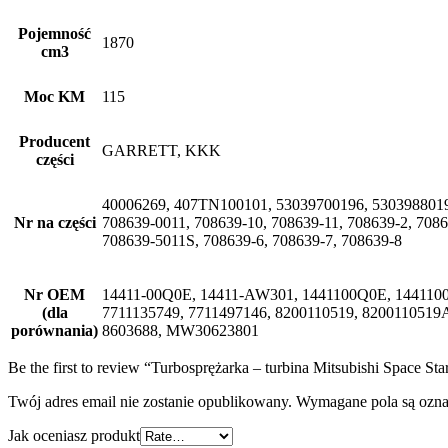
Pojemność
1870
cm3
Moc KM
115
Producent
GARRETT, KKK
części
40006269, 407TN100101, 53039700196, 53039880196
Nr na części
708639-0011, 708639-10, 708639-11, 708639-2, 708
708639-5011S, 708639-6, 708639-7, 708639-8
Nr OEM
14411-00Q0E, 14411-AW301, 1441100Q0E, 1441100
(dla
7711135749, 7711497146, 8200110519, 8200110519A
porównania)
8603688, MW30623801
Be the first to review “Turbosprężarka – turbina Mitsubishi Space 
Twój adres email nie zostanie opublikowany.
Wymagane pola są ozn
Jak oceniasz produkt