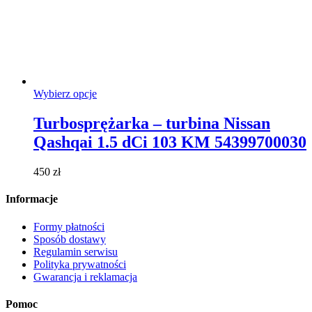
Ten
Wybierz opcje
produkt
ma
Turbosprężarka – turbina Nissan
wiele
Qashqai 1.5 dCi 103 KM 54399700030
wariantów.
Opcje
można
450
zł
wybrać
na
Informacje
stronie
produktu
Formy płatności
Sposób dostawy
Regulamin serwisu
Polityka prywatności
Gwarancja i reklamacja
Pomoc