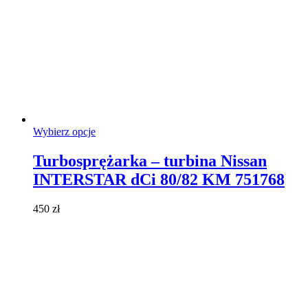
Ten
Wybierz opcje
produkt
ma
Turbosprężarka – turbina Nissan
wiele
INTERSTAR dCi 80/82 KM 751768
wariantów.
Opcje
można
450
zł
wybrać
na
stronie
produktu