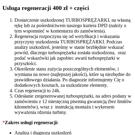
54399700076
quantity
Usługa regeneracji 400 zł + części
Dostarczenie uszkodzonej TURBOSPRĘŻARKI, na własną
rękę lub za pośrednictwem naszego kuriera DPD (należy o
tym wspomnieć w komentarzu do zamówienia).
Regeneracja rozpoczyna się od weryfikacji i wskazania
przyczyny uszkodzenia TURBOSPRĘŻARKI. Podczas
analizy uszkodzeń, jesteśmy w stanie bezbłędnie wskazać
powód, dlaczego turbosprężarka została uszkodzona, oraz
podać wskazówki jak zapobiec awarii turbosprężarki w
przyszłości.
Określenie stanu zużycia poszczególnych elementów, i
wymiana na nowe (najlepszej jakości), które są niezbędne do
prawidłowego działania. Po diagnozie informujemy Cię o
dodatkowych kosztach, za uszkodzone elementy.
Czas regeneracji to 24h.
Odesłanie zregenerowanej turbosprężarki, na adres podany w
zamówieniu z 12 miesięczną pisemną gwarancją (bez limitów
kilometrów), wraz z instrukcją montażu i wykresem
wyważenia rdzenia turbiny.
*
Zakres usługi regeneracji:
Analiza i diagnoza uszkodzeń