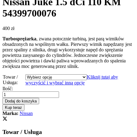
Nissan Juke 1.5 dCi 110 KM
54399700076
400
zł
Turbosprężarka
, zwana potocznie turbiną, jest parą wirników
obsadzonych na wspólnym wałku. Pierwszy wirnik napędzany jest
przez spaliny z silnika, drugi wykorzystuje napęd do sprężania
powietrza zasysanego do cylindrów. Jednoczesne zwiększenie
objętości powietrza i dawki paliwa wprowadzanych do spalenia
zwiększa moc generowaną przez silnik.
Towar /
Kliknij tutaj aby
Usługa:
wyczyścić i wybrać inną opcję
Turbosprężarka
Ilość:
–
turbina
Dodaj do koszyka
Nissan
Kup teraz
Juke
Marka:
Nissan
1.5
dCi
110
Towar / Usługa
KM