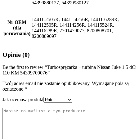
54399880127, 54399980127
14411-2505R, 14411-4256R, 14411-6289R,
Nr OEM
144112505R, 144114256R, 144115524R,
(dla
144116289R, 7701479077, 8200808701,
porównania)
8200889697
Opinie (0)
Be the first to review “Turbosprężarka – turbina Nissan Juke 1.5 dCi
110 KM 54399700076”
Twój adres email nie zostanie opublikowany.
Wymagane pola są
oznaczone
*
Jak oceniasz produkt