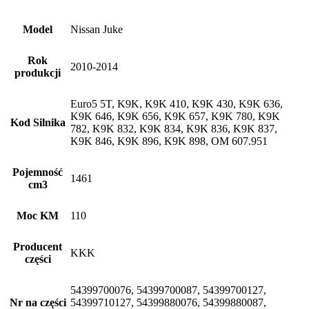
Model
Nissan Juke
Rok
2010-2014
produkcji
Euro5 5T, K9K, K9K 410, K9K 430, K9K 636,
K9K 646, K9K 656, K9K 657, K9K 780, K9K
Kod Silnika
782, K9K 832, K9K 834, K9K 836, K9K 837,
K9K 846, K9K 896, K9K 898, OM 607.951
Pojemność
1461
cm3
Moc KM
110
Producent
KKK
części
54399700076, 54399700087, 54399700127,
Nr na części
54399710127, 54399880076, 54399880087,