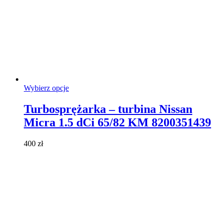
Ten
Wybierz opcje
produkt
ma
Turbosprężarka – turbina Nissan
wiele
Micra 1.5 dCi 65/82 KM 8200351439
wariantów.
Opcje
można
400
zł
wybrać
na
stronie
produktu