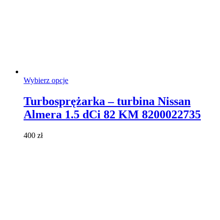
Ten
Wybierz opcje
produkt
ma
Turbosprężarka – turbina Nissan
wiele
Almera 1.5 dCi 82 KM 8200022735
wariantów.
Opcje
można
400
zł
wybrać
na
stronie
produktu