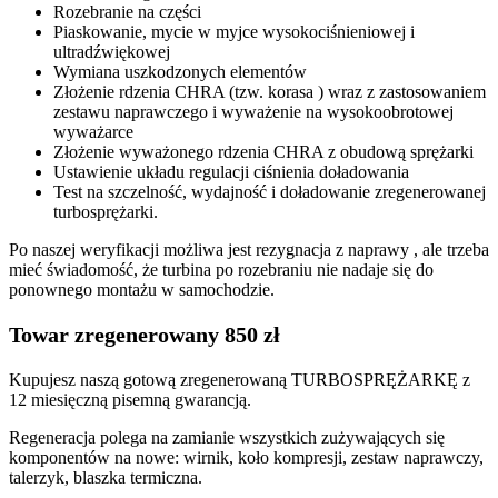
Rozebranie na części
Piaskowanie, mycie w myjce wysokociśnieniowej i
ultradźwiękowej
Wymiana uszkodzonych elementów
Złożenie rdzenia CHRA (tzw. korasa ) wraz z zastosowaniem
zestawu naprawczego i wyważenie na wysokoobrotowej
wyważarce
Złożenie wyważonego rdzenia CHRA z obudową sprężarki
Ustawienie układu regulacji ciśnienia doładowania
Test na szczelność, wydajność i doładowanie zregenerowanej
turbosprężarki.
Po naszej weryfikacji możliwa jest rezygnacja z naprawy , ale trzeba
mieć świadomość, że turbina po rozebraniu nie nadaje się do
ponownego montażu w samochodzie.
Towar zregenerowany 850 zł
Kupujesz naszą gotową zregenerowaną TURBOSPRĘŻARKĘ z
12 miesięczną pisemną gwarancją.
Regeneracja polega na zamianie wszystkich zużywających się
komponentów na nowe: wirnik, koło kompresji, zestaw naprawczy,
talerzyk, blaszka termiczna.