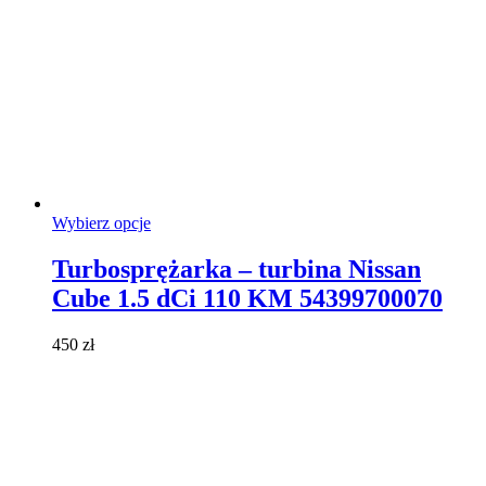
Ten
Wybierz opcje
produkt
ma
Turbosprężarka – turbina Nissan
wiele
Cube 1.5 dCi 110 KM 54399700070
wariantów.
Opcje
można
450
zł
wybrać
na
stronie
produktu