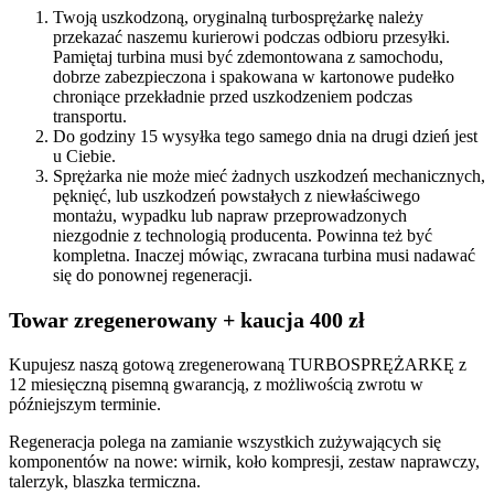
Twoją uszkodzoną, oryginalną turbosprężarkę należy
przekazać naszemu kurierowi podczas odbioru przesyłki.
Pamiętaj turbina musi być zdemontowana z samochodu,
dobrze zabezpieczona i spakowana w kartonowe pudełko
chroniące przekładnie przed uszkodzeniem podczas
transportu.
Do godziny 15 wysyłka tego samego dnia na drugi dzień jest
u Ciebie.
Sprężarka nie może mieć żadnych uszkodzeń mechanicznych,
pęknięć, lub uszkodzeń powstałych z niewłaściwego
montażu, wypadku lub napraw przeprowadzonych
niezgodnie z technologią producenta. Powinna też być
kompletna. Inaczej mówiąc, zwracana turbina musi nadawać
się do ponownej regeneracji.
Towar zregenerowany + kaucja 400 zł
Kupujesz naszą gotową zregenerowaną TURBOSPRĘŻARKĘ z
12 miesięczną pisemną gwarancją, z możliwością zwrotu w
późniejszym terminie.
Regeneracja polega na zamianie wszystkich zużywających się
komponentów na nowe: wirnik, koło kompresji, zestaw naprawczy,
talerzyk, blaszka termiczna.