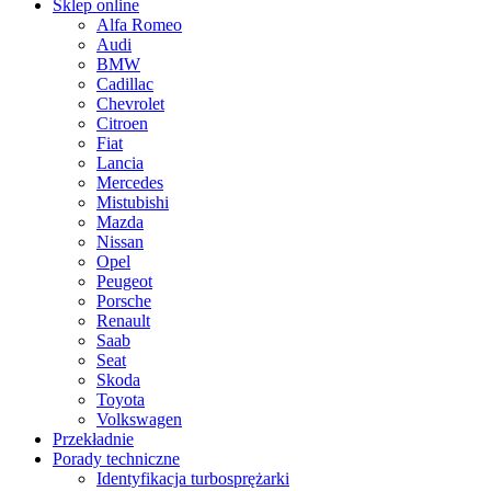
Sklep online
Alfa Romeo
Audi
BMW
Cadillac
Chevrolet
Citroen
Fiat
Lancia
Mercedes
Mistubishi
Mazda
Nissan
Opel
Peugeot
Porsche
Renault
Saab
Seat
Skoda
Toyota
Volkswagen
Przekładnie
Porady techniczne
Identyfikacja turbosprężarki