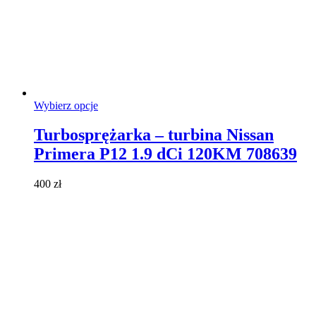
Ten
Wybierz opcje
produkt
ma
Turbosprężarka – turbina Nissan
wiele
Primera P12 1.9 dCi 120KM 708639
wariantów.
Opcje
można
400
zł
wybrać
na
stronie
produktu