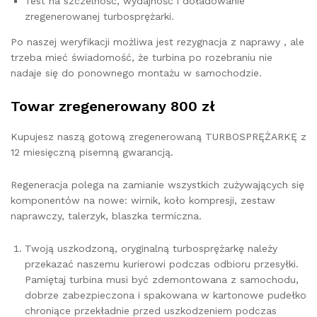
Test na szczelność, wydajność i doładowanie
zregenerowanej turbosprężarki.
Po naszej weryfikacji możliwa jest rezygnacja z naprawy , ale
trzeba mieć świadomość, że turbina po rozebraniu nie
nadaje się do ponownego montażu w samochodzie.
Towar zregenerowany 800 zł
Kupujesz naszą gotową zregenerowaną TURBOSPRĘŻARKĘ z
12 miesięczną pisemną gwarancją.
Regeneracja polega na zamianie wszystkich zużywających się
komponentów na nowe: wirnik, koło kompresji, zestaw
naprawczy, talerzyk, blaszka termiczna.
Twoją uszkodzoną, oryginalną turbosprężarkę należy
przekazać naszemu kurierowi podczas odbioru przesyłki.
Pamiętaj turbina musi być zdemontowana z samochodu,
dobrze zabezpieczona i spakowana w kartonowe pudełko
chroniące przekładnie przed uszkodzeniem podczas