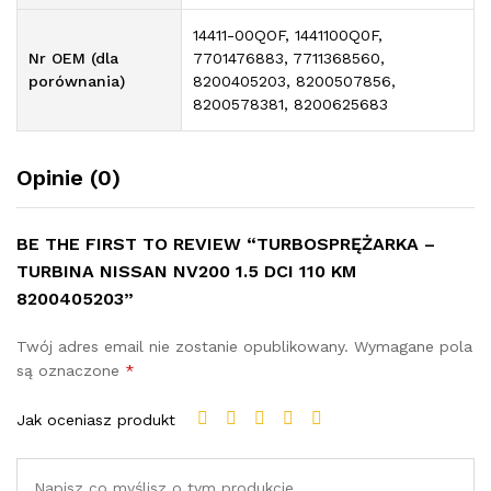
14411-00QOF, 1441100Q0F,
Nr OEM (dla
7701476883, 7711368560,
porównania)
8200405203, 8200507856,
8200578381, 8200625683
Opinie (0)
BE THE FIRST TO REVIEW “TURBOSPRĘŻARKA –
TURBINA NISSAN NV200 1.5 DCI 110 KM
8200405203”
Twój adres email nie zostanie opublikowany.
Wymagane pola
są oznaczone
*
Jak oceniasz produkt