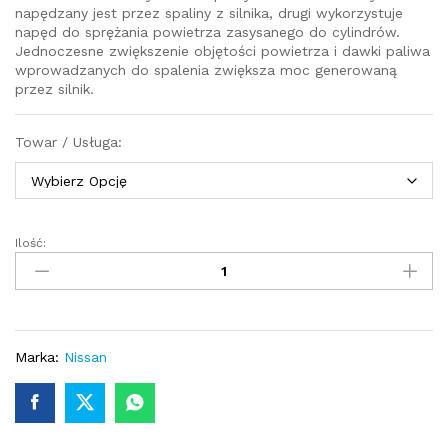
napędzany jest przez spaliny z silnika, drugi wykorzystuje
napęd do sprężania powietrza zasysanego do cylindrów.
Jednoczesne zwiększenie objętości powietrza i dawki paliwa
wprowadzanych do spalenia zwiększa moc generowaną
przez silnik.
Towar / Usługa:
Ilość:
Turbosprężarka
–
turbina
Nissan
NV200
1.5
Marka:
Nissan
dCi
110
KM
8200405203