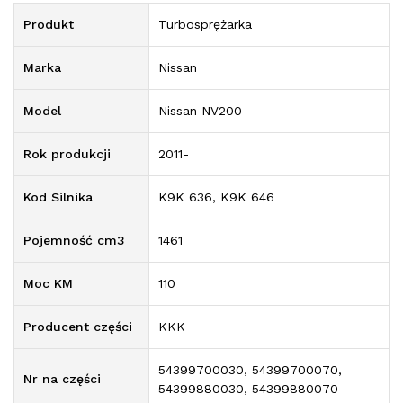
Produkt
Turbosprężarka
Marka
Nissan
Model
Nissan NV200
Rok produkcji
2011-
Kod Silnika
K9K 636, K9K 646
Pojemność cm3
1461
Moc KM
110
Producent części
KKK
54399700030, 54399700070,
Nr na części
54399880030, 54399880070