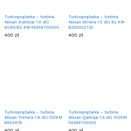
Turbosprężarka – turbina
Turbosprężarka – turbina
Nissan Kubistar 1.5 dCi
Nissan Almera 1.5 dCi 82 KM
61/65/82 KM 54359700000
8200022735
400
zł
400
zł
Turbosprężarka – turbina
Turbosprężarka – turbina
Nissan Primera 1.9 dCi 120KM
Nissan Qashqai 1.5 dCi 103KM
8602478
54399700002
400
zł
400
zł