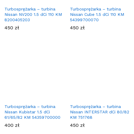
Turbosprężarka – turbina
Turbosprężarka – turbina
Nissan NV200 1.5 dCi 110 KM
Nissan Cube 1.5 dCi 110 KM
8200405203
54399700070
450
zł
450
zł
Turbosprężarka – turbina
Turbosprężarka – turbina
Nissan Kubistar 1.5 dCi
Nissan INTERSTAR dCi 80/82
61/65/82 KM 54359700000
KM 751768
400
zł
450
zł