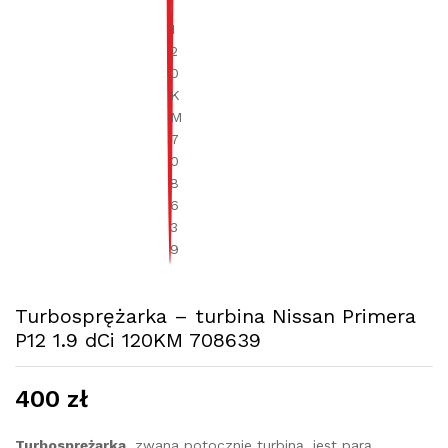
Turbosprężarka – turbina Nissan Primera
P12 1.9 dCi 120KM 708639
400
zł
Turbosprężarka
, zwana potocznie turbiną, jest parą