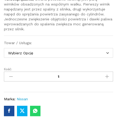
wirników obsadzonych na wspólnym wałku. Pierwszy wirnik
napędzany jest przez spaliny z silnika, drugi wykorzystuje
napęd do sprężania powietrza zasysanego do cylindrów.
Jednoczesne zwiększenie objętości powietrza i dawki paliwa
wprowadzanych do spalenia zwiększa moc generowaną
przez silnik.
Towar / Usługa:
Ilość:
Turbosprężarka
–
turbina
Nissan
Primera
P12
Marka:
Nissan
1.9
dCi
120KM