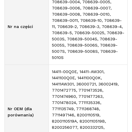
708639-0004, 708639-0005,
708639-0006, 708639-0007,
708639-0008, 708639-0010,
708639-0011, 708639-10, 708639-
Nr na części
11, 708639-2, 708639-3, 708639-4,
708639-5, 708639-50025, 708639-
5003S, 708639-5004S, 708639-
5005S, 708639-5006S, 708639-
5007S, 708639-5008S, 708639-
5010S
14411-00Q0E, 14411-AW301,
1441100Q0E, 1441100Q0K,
14411AW301, 36000721, 36002419,
7701472775, 7701473526,
7701474960, 7701477263,
7701478024, 7711135336,
Nr OEM (dla
7711135749, 7711368748,
porównania)
7711497146, 8200110519,
8200110519A, 8200110519B,
8200256077, 8200332125,