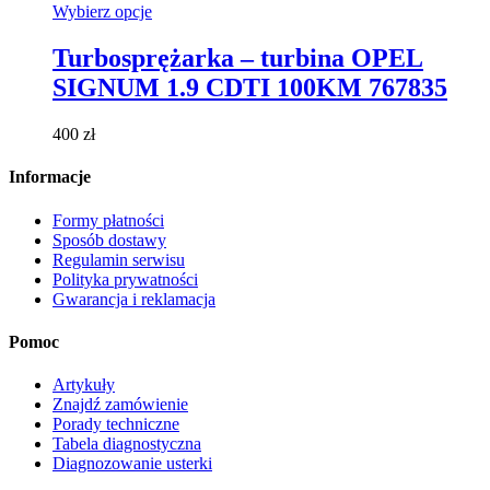
Ten
Wybierz opcje
produkt
ma
Turbosprężarka – turbina OPEL
wiele
SIGNUM 1.9 CDTI 100KM 767835
wariantów.
Opcje
można
400
zł
wybrać
na
Informacje
stronie
produktu
Formy płatności
Sposób dostawy
Regulamin serwisu
Polityka prywatności
Gwarancja i reklamacja
Pomoc
Artykuły
Znajdź zamówienie
Porady techniczne
Tabela diagnostyczna
Diagnozowanie usterki