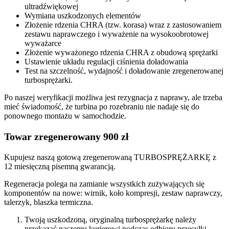
ultradźwiękowej
Wymiana uszkodzonych elementów
Złożenie rdzenia CHRA (tzw. korasa) wraz z zastosowaniem
zestawu naprawczego i wyważenie na wysokoobrotowej
wyważarce
Złożenie wyważonego rdzenia CHRA z obudową sprężarki
Ustawienie układu regulacji ciśnienia doładowania
Test na szczelność, wydajność i doładowanie zregenerowanej
turbosprężarki.
Po naszej weryfikacji możliwa jest rezygnacja z naprawy, ale trzeba
mieć świadomość, że turbina po rozebraniu nie nadaje się do
ponownego montażu w samochodzie.
Towar zregenerowany 900 zł
Kupujesz naszą gotową zregenerowaną TURBOSPRĘŻARKĘ z
12 miesięczną pisemną gwarancją.
Regeneracja polega na zamianie wszystkich zużywających się
komponentów na nowe: wirnik, koło kompresji, zestaw naprawczy,
talerzyk, blaszka termiczna.
Twoją uszkodzoną, oryginalną turbosprężarkę należy
przekazać naszemu kurierowi podczas odbioru przesyłki.