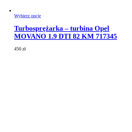
Ten
Wybierz opcje
produkt
ma
Turbosprężarka – turbina Opel
wiele
MOVANO 1.9 DTI 82 KM 717345
wariantów.
Opcje
można
450
zł
wybrać
na
stronie
produktu