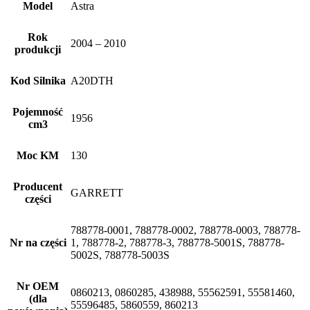
Model
Astra
Rok
2004 – 2010
produkcji
Kod Silnika
A20DTH
Pojemność
1956
cm3
Moc KM
130
Producent
GARRETT
części
788778-0001, 788778-0002, 788778-0003, 788778-
Nr na części
1, 788778-2, 788778-3, 788778-5001S, 788778-
5002S, 788778-5003S
Nr OEM
0860213, 0860285, 438988, 55562591, 55581460,
(dla
55596485, 5860559, 860213