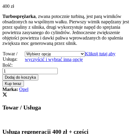
400
zł
Turbosprężarka
, zwana potocznie turbiną, jest parą wirników
obsadzonych na wspólnym wałku. Pierwszy wirnik napędzany jest
przez spaliny z silnika, drugi wykorzystuje napęd do sprężania
powietrza zasysanego do cylindrów. Jednoczesne zwiększenie
objętości powietrza i dawki paliwa wprowadzanych do spalenia
zwiększa moc generowaną przez silnik.
Towar /
Kliknij tutaj aby
Usługa:
wyczyścić i wybrać inną opcję
Turbosprężarka
Ilość:
-
turbina
Dodaj do koszyka
Opel
Kup teraz
Astra
Marka:
Opel
H
2.0
CDTi
Towar / Usługa
130
KM
0860213
quantity
Usługa regeneracji 400 zł + części