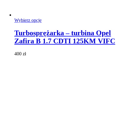
Ten
Wybierz opcje
produkt
ma
Turbosprężarka – turbina Opel
wiele
Zafira B 1.7 CDTI 125KM VIFC
wariantów.
Opcje
można
400
zł
wybrać
na
stronie
produktu