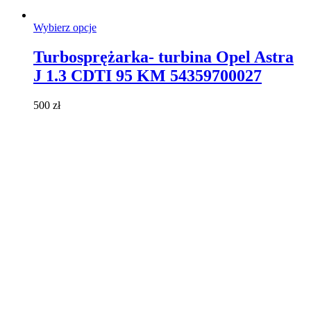
Ten
Wybierz opcje
produkt
ma
Turbosprężarka- turbina Opel Astra
wiele
J 1.3 CDTI 95 KM 54359700027
wariantów.
Opcje
można
500
zł
wybrać
na
stronie
produktu