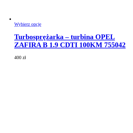
Ten
Wybierz opcje
produkt
ma
Turbosprężarka – turbina OPEL
wiele
ZAFIRA B 1.9 CDTI 100KM 755042
wariantów.
Opcje
można
400
zł
wybrać
na
stronie
produktu