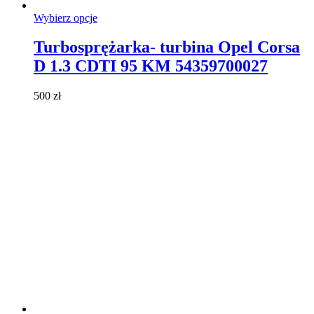
Ten
Wybierz opcje
produkt
ma
Turbosprężarka- turbina Opel Corsa
wiele
D 1.3 CDTI 95 KM 54359700027
wariantów.
Opcje
można
500
zł
wybrać
na
stronie
produktu