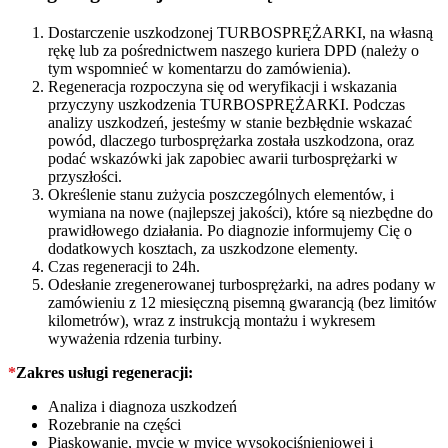
Dostarczenie uszkodzonej TURBOSPRĘŻARKI, na własną
rękę lub za pośrednictwem naszego kuriera DPD (należy o
tym wspomnieć w komentarzu do zamówienia).
Regeneracja rozpoczyna się od weryfikacji i wskazania
przyczyny uszkodzenia TURBOSPRĘŻARKI. Podczas
analizy uszkodzeń, jesteśmy w stanie bezbłędnie wskazać
powód, dlaczego turbosprężarka została uszkodzona, oraz
podać wskazówki jak zapobiec awarii turbosprężarki w
przyszłości.
Określenie stanu zużycia poszczególnych elementów, i
wymiana na nowe (najlepszej jakości), które są niezbędne do
prawidłowego działania. Po diagnozie informujemy Cię o
dodatkowych kosztach, za uszkodzone elementy.
Czas regeneracji to 24h.
Odesłanie zregenerowanej turbosprężarki, na adres podany w
zamówieniu z 12 miesięczną pisemną gwarancją (bez limitów
kilometrów), wraz z instrukcją montażu i wykresem
wyważenia rdzenia turbiny.
*
Zakres usługi regeneracji:
Analiza i diagnoza uszkodzeń
Rozebranie na części
Piaskowanie, mycie w myjce wysokociśnieniowej i