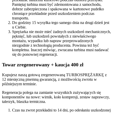
Pamiętaj turbina musi być zdemontowana z samochodu,
dobrze zabezpieczona i spakowana w kartonowe pudełko
chroniące przekładnie przed uszkodzeniem podczas
transportu.
Do godziny 15 wysyłka tego samego dnia na drugi dzień jest
u Ciebie.
Sprężarka nie może mieć żadnych uszkodzeń mechanicznych,
pęknięć, lub uszkodzeń powstałych z niewłaściwego
montażu, wypadku lub napraw przeprowadzonych
niezgodnie z technologią producenta. Powinna też być
kompletna. Inaczej mówiąc, zwracana turbina musi nadawać
się do ponownej regeneracji.
Towar zregenerowany + kaucja 400 zł
Kupujesz naszą gotową zregenerowaną TURBOSPRĘŻARKĘ z
12 miesięczną pisemną gwarancją, z możliwością zwrotu w
późniejszym terminie.
Regeneracja polega na zamianie wszystkich zużywających się
komponentów na nowe: wirnik, koło kompresji, zestaw naprawczy,
talerzyk, blaszka termiczna.
Czas na zwrot przekładni to 14 dni, po odesłaniu uszkodzonej