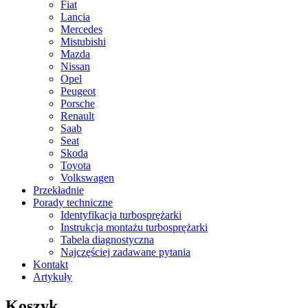
Fiat
Lancia
Mercedes
Mistubishi
Mazda
Nissan
Opel
Peugeot
Porsche
Renault
Saab
Seat
Skoda
Toyota
Volkswagen
Przekładnie
Porady techniczne
Identyfikacja turbosprężarki
Instrukcja montażu turbosprężarki
Tabela diagnostyczna
Najczęściej zadawane pytania
Kontakt
Artykuły
Koszyk