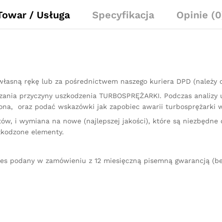
Towar / Usługa
Specyfikacja
Opinie (0
łasną rękę lub za pośrednictwem naszego kuriera DPD (należy
kazania przyczyny uszkodzenia TURBOSPRĘŻARKI. Podczas analizy
na, oraz podać wskazówki jak zapobiec awarii turbosprężarki w
ów, i wymiana na nowe (najlepszej jakości), które są niezbędne 
zkodzone elementy.
res podany w zamówieniu z 12 miesięczną pisemną gwarancją (be