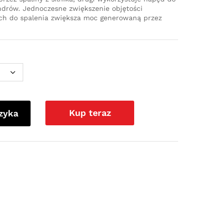
ndrów. Jednoczesne zwiększenie objętości
ch do spalenia zwiększa moc generowaną przez
Kup teraz
zyka