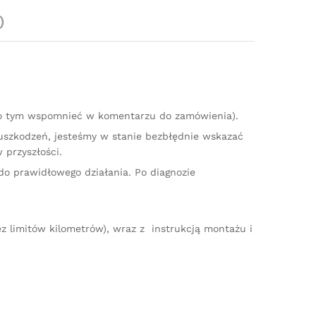
)
 o tym wspomnieć w komentarzu do zamówienia).
 uszkodzeń, jesteśmy w stanie bezbłędnie wskazać
 przyszłości.
do prawidłowego działania. Po diagnozie
z limitów kilometrów), wraz z instrukcją montażu i