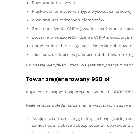
Rozebranie na części
Piaskowanie, mycie w myjce wysokociśnieniowej 
Wymiana uszkodzonych elementów
Złożenie rdzenia CHRA (tzw. korasa ) wraz z z
Złożenie wyważonego rdzenia CHRA z obudową s
Ustawienie układu regulacji ciśnienia doładowan
Test na szczelność, wydajność i doładowanie zre
Po naszej weryfikacji możliwa jest rezygnacja z n
Towar zregenerowany 950 zł
Kupujesz naszą gotową zregenerowaną TURBOSPRĘŻ
Regeneracja polega na zamianie wszystkich zużywaj
Twoją uszkodzoną, oryginalną turbosprężarkę na
samochodu, dobrze zabezpieczona i spakowana w