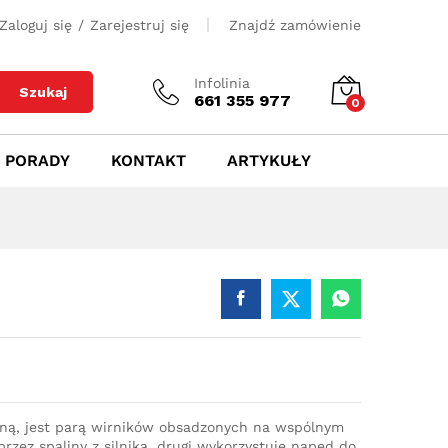
500
zł
Dodaj do koszyka
Zaloguj się
/
Zarejestruj się
Znajdź zamówienie
Infolinia
Szukaj
661 355 977
0
PORADY
KONTAKT
ARTYKUŁY
iną, jest parą wirników obsadzonych na wspólnym
rzez spaliny z silnika, drugi wykorzystuje napęd do