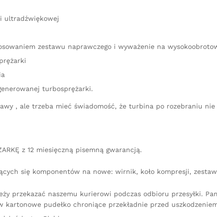
i ultradźwiękowej
astosowaniem zestawu naprawczego i wyważenie na wysokoobrot
prężarki
ia
generowanej turbosprężarki.
aprawy , ale trzeba mieć świadomość, że turbina po rozebraniu 
ARKĘ z 12 miesięczną pisemną gwarancją.
ących się komponentów na nowe: wirnik, koło kompresji, zestaw 
leży przekazać naszemu kurierowi podczas odbioru przesyłki. P
 kartonowe pudełko chroniące przekładnie przed uszkodzeniem