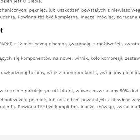
dzień jest u Ciebie.
chanicznych, pęknięć, lub uszkodzeń powstałych z niewłaściw
ucenta. Powinna też być kompletna. Inaczej mówiąc, zwracana 
ł
RKĘ z 12 miesięczną pisemną gwarancją, z możliwością zwrotu 
ących się komponentów na nowe: wirnik, koło kompresji, zestaw 
iu uszkodzonej turbiny, wraz z numerem konta, zwracamy pienią
 w terminie późniejszym niż 14 dni, wówczas zwracamy 50% doda
chanicznych, pęknięć, lub uszkodzeń powstałych z niewłaściw
ucenta. Powinna też być kompletna. Inaczej mówiąc, zwracana 