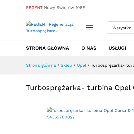
REGENT
Nowy Świętów 108E
Turbosprężarka- turbina Ope
Wszystko
Towar / Usługa
Specyfikacja
Opinie
STRONA GŁÓWNA
O NAS
USŁUGI
Strona główna
/
Sklep
/
Opel
/
Turbosprężarka- tur
Turbosprężarka- turbina Opel