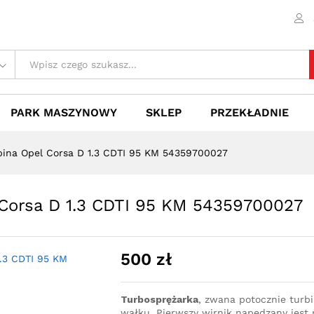
l Corsa D 1.3 CDTI 95 KM 54359700027
 (0)
PARK MASZYNOWY
SKLEP
PRZEKŁADNIE
bina Opel Corsa D 1.3 CDTI 95 KM 54359700027
 Corsa D 1.3 CDTI 95 KM 54359700027
500
zł
Turbosprężarka
, zwana potocznie turb
wałku. Pierwszy wirnik napędzany jest p