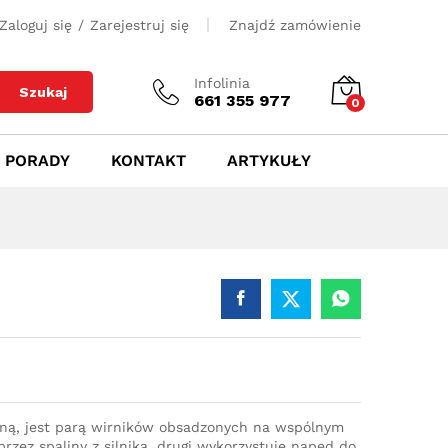
450
zł
Dodaj do koszyka
Zaloguj się
/
Zarejestruj się
Znajdź zamówienie
Infolinia
Szukaj
661 355 977
0
PORADY
KONTAKT
ARTYKUŁY
iną, jest parą wirników obsadzonych na wspólnym
rzez spaliny z silnika, drugi wykorzystuje napęd do