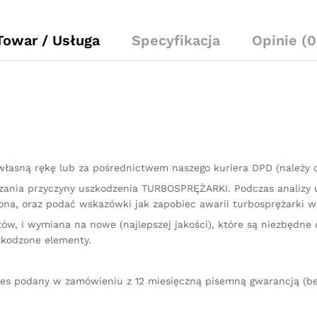
120
KM
819872
Towar / Usługa
Specyfikacja
Opinie (0
quantity
łasną rękę lub za pośrednictwem naszego kuriera DPD (należy
kazania przyczyny uszkodzenia TURBOSPRĘŻARKI. Podczas analizy
na, oraz podać wskazówki jak zapobiec awarii turbosprężarki w 
ów, i wymiana na nowe (najlepszej jakości), które są niezbędne 
zkodzone elementy.
res podany w zamówieniu z 12 miesięczną pisemną gwarancją (bez