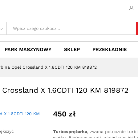
el Crossland X 1.6CDTI 120 KM 819872
 (0)
PARK MASZYNOWY
SKLEP
PRZEKŁADNIE
rbina Opel Crossland X 1.6CDTI 120 KM 819872
 Crossland X 1.6CDTI 120 KM 819872
450
zł
iększyć
Turbosprężarka
, zwana potocznie turb
wałku. Pierwszy wirnik napędzany jest p