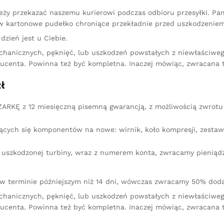
leży przekazać naszemu kurierowi podczas odbioru przesyłki. P
 kartonowe pudełko chroniące przekładnie przed uszkodzeniem
dzień jest u Ciebie.
chanicznych, pęknięć, lub uszkodzeń powstałych z niewłaściw
ucenta. Powinna też być kompletna. Inaczej mówiąc, zwracana 
ł
RKĘ z 12 miesięczną pisemną gwarancją, z możliwością zwrotu 
ących się komponentów na nowe: wirnik, koło kompresji, zestaw 
iu uszkodzonej turbiny, wraz z numerem konta, zwracamy pienią
 w terminie późniejszym niż 14 dni, wówczas zwracamy 50% doda
chanicznych, pęknięć, lub uszkodzeń powstałych z niewłaściw
ucenta. Powinna też być kompletna. Inaczej mówiąc, zwracana 