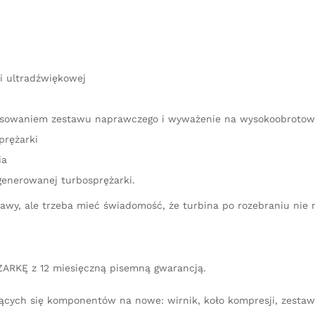
i ultradźwiękowej
stosowaniem zestawu naprawczego i wyważenie na wysokoobroto
prężarki
ia
generowanej turbosprężarki.
aprawy, ale trzeba mieć świadomość, że turbina po rozebraniu n
ARKĘ z 12 miesięczną pisemną gwarancją.
ących się komponentów na nowe: wirnik, koło kompresji, zestaw 