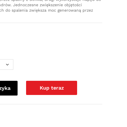
ndrów. Jednoczesne zwiększenie objętości
ch do spalenia zwiększa moc generowaną przez
Kup teraz
zyka