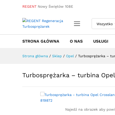
REGENT
Nowy Świętów 108E
Turbosprężarka - turbina Op
Wszystko
Towar / Usługa
Specyfikacja
Opinie
STRONA GŁÓWNA
O NAS
USŁUGI
Strona główna
/
Sklep
/
Opel
/
Turbosprężarka – tu
Turbosprężarka – turbina Opel
Najedź na obrazek aby pow