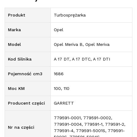
Produkt
Turbosprężarka
Marka
Opel
Model
Opel Meriva B, Opel Meriva
Kod Silnika
A 17 DT, A 17 DTC, A 17 DTI
Pojemność cm3
1686
Moc KM
100, 110
Producent części
GARRETT
779591-0001, 779591-0002,
779591-0004, 779591-1, 779591-2,
Nr na części
779591-4, 779591-5001S, 779591-
5002S, 779591-5004S