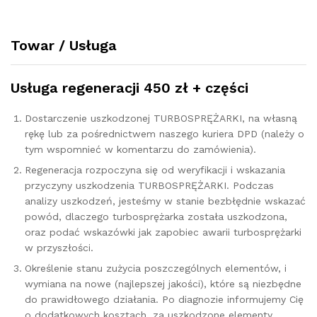
KM
779591
Towar / Usługa
quantity
Usługa regeneracji 450 zł + części
Dostarczenie uszkodzonej TURBOSPRĘŻARKI, na własną
rękę lub za pośrednictwem naszego kuriera DPD (należy o
tym wspomnieć w komentarzu do zamówienia).
Regeneracja rozpoczyna się od weryfikacji i wskazania
przyczyny uszkodzenia TURBOSPRĘŻARKI. Podczas
analizy uszkodzeń, jesteśmy w stanie bezbłędnie wskazać
powód, dlaczego turbosprężarka została uszkodzona,
oraz podać wskazówki jak zapobiec awarii turbosprężarki
w przyszłości.
Określenie stanu zużycia poszczególnych elementów, i
wymiana na nowe (najlepszej jakości), które są niezbędne
do prawidłowego działania. Po diagnozie informujemy Cię
o dodatkowych kosztach, za uszkodzone elementy.