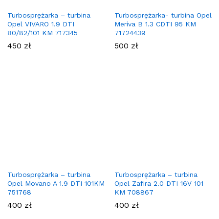
Turbosprężarka – turbina
Turbosprężarka- turbina Opel
Opel VIVARO 1.9 DTI
Meriva B 1.3 CDTI 95 KM
80/82/101 KM 717345
71724439
450
zł
500
zł
Turbosprężarka – turbina
Turbosprężarka – turbina
Opel Movano A 1.9 DTI 101KM
Opel Zafira 2.0 DTI 16V 101
751768
KM 708867
400
zł
400
zł