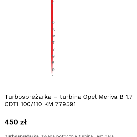
Turbosprężarka – turbina Opel Meriva B 1.7
CDTI 100/110 KM 779591
450
zł
Turbosprężarka
, zwana potocznie turbiną, jest parą