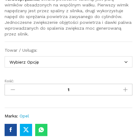
wirników obsadzonych na wspólnym wałku. Pierwszy wirnik
napędzany jest przez spaliny z silnika, drugi wykorzystuje
napęd do sprężania powietrza zasysanego do cylindrów.
Jednoczesne zwiększenie objętości powietrza i dawki paliwa
wprowadzanych do spalenia zwiększa moc generowaną
przez silnik.
Towar / Usługa:
Ilość:
Turbosprężarka
-
turbina
Opel
Meriva
B
Marka:
Opel
1.7
CDTI
100/110