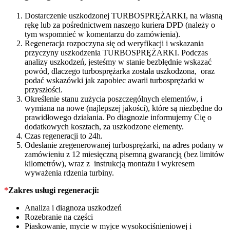
Dostarczenie uszkodzonej TURBOSPRĘŻARKI, na własną
rękę lub za pośrednictwem naszego kuriera DPD (należy o
tym wspomnieć w komentarzu do zamówienia).
Regeneracja rozpoczyna się od weryfikacji i wskazania
przyczyny uszkodzenia TURBOSPRĘŻARKI. Podczas
analizy uszkodzeń, jesteśmy w stanie bezbłędnie wskazać
powód, dlaczego turbosprężarka została uszkodzona, oraz
podać wskazówki jak zapobiec awarii turbosprężarki w
przyszłości.
Określenie stanu zużycia poszczególnych elementów, i
wymiana na nowe (najlepszej jakości), które są niezbędne do
prawidłowego działania. Po diagnozie informujemy Cię o
dodatkowych kosztach, za uszkodzone elementy.
Czas regeneracji to 24h.
Odesłanie zregenerowanej turbosprężarki, na adres podany w
zamówieniu z 12 miesięczną pisemną gwarancją (bez limitów
kilometrów), wraz z instrukcją montażu i wykresem
wyważenia rdzenia turbiny.
*
Zakres usługi regeneracji:
Analiza i diagnoza uszkodzeń
Rozebranie na części
Piaskowanie, mycie w myjce wysokociśnieniowej i