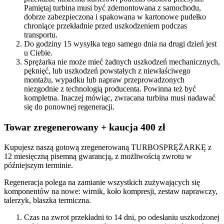
Pamiętaj turbina musi być zdemontowana z samochodu,
dobrze zabezpieczona i spakowana w kartonowe pudełko
chroniące przekładnie przed uszkodzeniem podczas
transportu.
Do godziny 15 wysyłka tego samego dnia na drugi dzień jest
u Ciebie.
Sprężarka nie może mieć żadnych uszkodzeń mechanicznych,
pęknięć, lub uszkodzeń powstałych z niewłaściwego
montażu, wypadku lub napraw przeprowadzonych
niezgodnie z technologią producenta. Powinna też być
kompletna. Inaczej mówiąc, zwracana turbina musi nadawać
się do ponownej regeneracji.
Towar zregenerowany + kaucja 400 zł
Kupujesz naszą gotową zregenerowaną TURBOSPRĘŻARKĘ z
12 miesięczną pisemną gwarancją, z możliwością zwrotu w
późniejszym terminie.
Regeneracja polega na zamianie wszystkich zużywających się
komponentów na nowe: wirnik, koło kompresji, zestaw naprawczy,
talerzyk, blaszka termiczna.
Czas na zwrot przekładni to 14 dni, po odesłaniu uszkodzonej