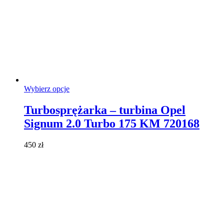
Ten
Wybierz opcje
produkt
ma
Turbosprężarka – turbina Opel
wiele
Signum 2.0 Turbo 175 KM 720168
wariantów.
Opcje
można
450
zł
wybrać
na
stronie
produktu