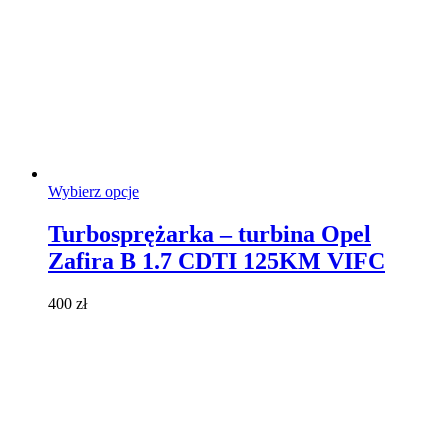
Ten
Wybierz opcje
produkt
ma
Turbosprężarka – turbina Opel
wiele
Zafira B 1.7 CDTI 125KM VIFC
wariantów.
Opcje
można
400
zł
wybrać
na
stronie
produktu