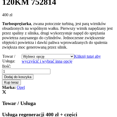
120KM 752814
400
zł
Turbosprężarka
, zwana potocznie turbiną, jest parą wirników
obsadzonych na wspólnym wałku. Pierwszy wirnik napędzany jest
przez spaliny z silnika, drugi wykorzystuje napęd do sprężania
powietrza zasysanego do cylindrów. Jednoczesne zwiększenie
objętości powietrza i dawki paliwa wprowadzanych do spalenia
zwiększa moc generowaną przez silnik.
Towar /
Kliknij tutaj aby
Usługa:
wyczyścić i wybrać inną opcję
Turbosprężarka
Ilość:
-
turbina
Dodaj do koszyka
OPEL
Kup teraz
SIGNUM
Marka:
Opel
1.9
CDTI
120KM
Towar / Usługa
752814
quantity
Usługa regeneracji 400 zł + części