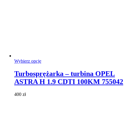
Ten
Wybierz opcje
produkt
ma
Turbosprężarka – turbina OPEL
wiele
ASTRA H 1.9 CDTI 100KM 755042
wariantów.
Opcje
można
400
zł
wybrać
na
stronie
produktu