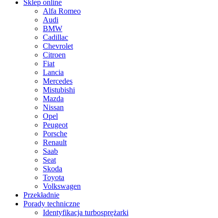
Sklep online
Alfa Romeo
Audi
BMW
Cadillac
Chevrolet
Citroen
Fiat
Lancia
Mercedes
Mistubishi
Mazda
Nissan
Opel
Peugeot
Porsche
Renault
Saab
Seat
Skoda
Toyota
Volkswagen
Przekładnie
Porady techniczne
Identyfikacja turbosprężarki