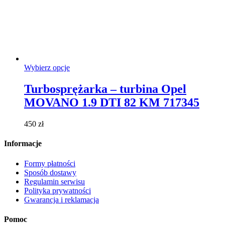
Ten
Wybierz opcje
produkt
ma
Turbosprężarka – turbina Opel
wiele
MOVANO 1.9 DTI 82 KM 717345
wariantów.
Opcje
można
450
zł
wybrać
na
Informacje
stronie
produktu
Formy płatności
Sposób dostawy
Regulamin serwisu
Polityka prywatności
Gwarancja i reklamacja
Pomoc