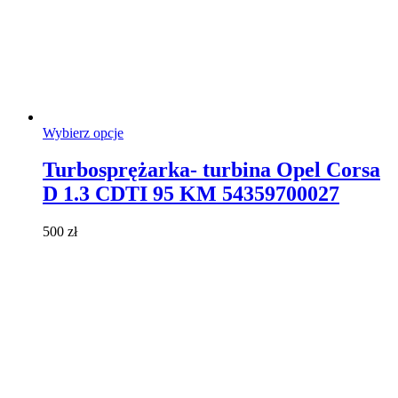
Ten
Wybierz opcje
produkt
ma
Turbosprężarka- turbina Opel Corsa
wiele
D 1.3 CDTI 95 KM 54359700027
wariantów.
Opcje
można
500
zł
wybrać
na
stronie
produktu