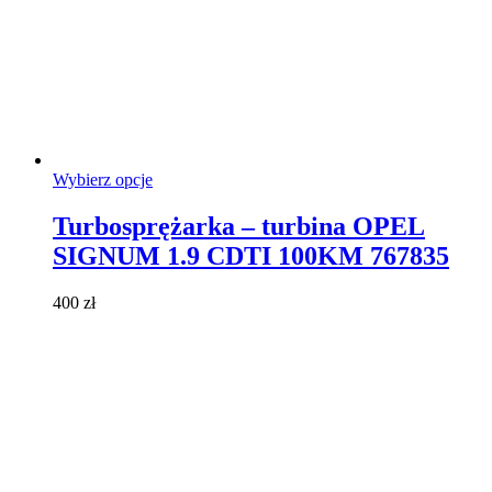
Ten
Wybierz opcje
produkt
ma
Turbosprężarka – turbina OPEL
wiele
SIGNUM 1.9 CDTI 100KM 767835
wariantów.
Opcje
można
400
zł
wybrać
na
stronie
produktu