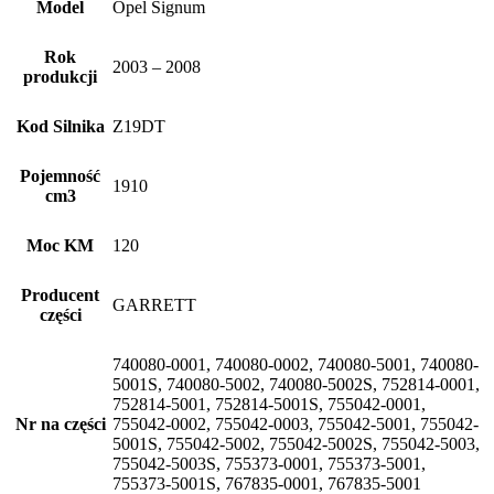
Model
Opel Signum
Rok
2003 – 2008
produkcji
Kod Silnika
Z19DT
Pojemność
1910
cm3
Moc KM
120
Producent
GARRETT
części
740080-0001, 740080-0002, 740080-5001, 740080-
5001S, 740080-5002, 740080-5002S, 752814-0001,
752814-5001, 752814-5001S, 755042-0001,
Nr na części
755042-0002, 755042-0003, 755042-5001, 755042-
5001S, 755042-5002, 755042-5002S, 755042-5003,
755042-5003S, 755373-0001, 755373-5001,
755373-5001S, 767835-0001, 767835-5001