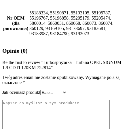
55188334, 55190871, 55193105, 55195787,
Nr OEM
55196767, 55196858, 55205179, 55205474,
(dla
5860014, 5860031, 860068, 860073, 860074,
porównania)
860129, 93169105, 93178697, 93183681,
93183987, 93184790, 93192073
Opinie (0)
Be the first to review “Turbosprężarka – turbina OPEL SIGNUM
1.9 CDTI 120KM 752814”
Twój adres email nie zostanie opublikowany.
Wymagane pola są
oznaczone
*
Jak oceniasz produkt