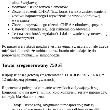
ultradźwiękowej
Wymiana uszkodzonych elementów
Złożenie rdzenia CHRA (tzw. koras ) wraz z zastosowaniem
zestawu naprawczego i wyważenie na wysokoobrotowej
wyważarce
Złożenie wyważonego rdzenia CHRA z obudową sprężarki
Ustawienie układu regulacji ciśnienia doładowania
Test na szczelność, wydajność i doładowanie zregenerowanej
turbosprężarki.
Po naszej weryfikacji możliwa jest rezygnacja z naprawy , ale trzeba
mieć świadomość, że turbina po rozebraniu nie nadaje się do
ponownego montażu w samochodzie.
Towar zregenerowany 750 zł
Kupujesz naszą gotową zregenerowaną TURBOSPRĘŻARKĘ z
12 miesięczną pisemną gwarancją.
Regeneracja polega na zamianie wszystkich zużywających się
komponentów na nowe: wirnik, koło kompresji, zestaw naprawczy,
talerzyk, blaszka termiczna.
Twoją uszkodzoną, oryginalną turbosprężarkę należy
przekazać naszemu kurierowi podczas odbioru przesyłki.