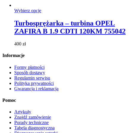
Ten
Wybierz opcje
produkt
ma
Turbosprężarka – turbina OPEL
wiele
ZAFIRA B 1.9 CDTI 120KM 755042
wariantów.
Opcje
można
400
zł
wybrać
na
Informacje
stronie
produktu
Formy płatności
Sposób dostawy
Regulamin serwisu
Polityka prywatności
Gwarancja i reklamacja
Pomoc
Artykuły
Znajdź zamówienie
Porady techniczne
Tabela diagnostyczna