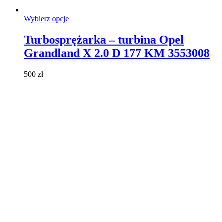
Ten
Wybierz opcje
produkt
ma
Turbosprężarka – turbina Opel
wiele
Grandland X 2.0 D 177 KM 3553008
wariantów.
Opcje
można
500
zł
wybrać
na
stronie
produktu