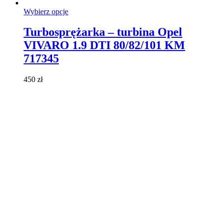
Ten
Wybierz opcje
produkt
ma
Turbosprężarka – turbina Opel
wiele
VIVARO 1.9 DTI 80/82/101 KM
wariantów.
Opcje
717345
można
wybrać
450
zł
na
stronie
produktu