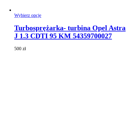
Ten
Wybierz opcje
produkt
ma
Turbosprężarka- turbina Opel Astra
wiele
J 1.3 CDTI 95 KM 54359700027
wariantów.
Opcje
można
500
zł
wybrać
na
stronie
produktu