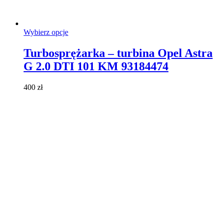
Ten
Wybierz opcje
produkt
ma
Turbosprężarka – turbina Opel Astra
wiele
G 2.0 DTI 101 KM 93184474
wariantów.
Opcje
można
400
zł
wybrać
na
stronie
produktu