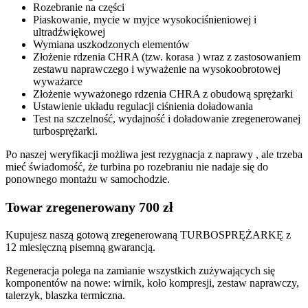
Rozebranie na części
Piaskowanie, mycie w myjce wysokociśnieniowej i
ultradźwiękowej
Wymiana uszkodzonych elementów
Złożenie rdzenia CHRA (tzw. korasa ) wraz z zastosowaniem
zestawu naprawczego i wyważenie na wysokoobrotowej
wyważarce
Złożenie wyważonego rdzenia CHRA z obudową sprężarki
Ustawienie układu regulacji ciśnienia doładowania
Test na szczelność, wydajność i doładowanie zregenerowanej
turbosprężarki.
Po naszej weryfikacji możliwa jest rezygnacja z naprawy , ale trzeba
mieć świadomość, że turbina po rozebraniu nie nadaje się do
ponownego montażu w samochodzie.
Towar zregenerowany 700 zł
Kupujesz naszą gotową zregenerowaną TURBOSPRĘŻARKĘ z
12 miesięczną pisemną gwarancją.
Regeneracja polega na zamianie wszystkich zużywających się
komponentów na nowe: wirnik, koło kompresji, zestaw naprawczy,
talerzyk, blaszka termiczna.