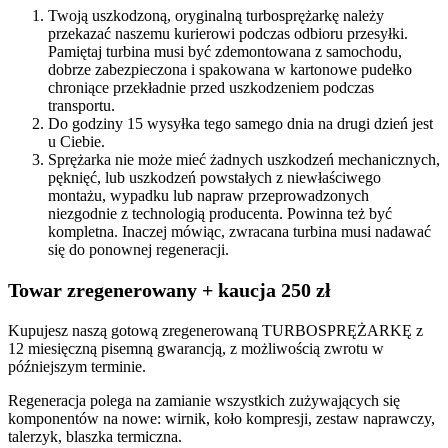
Twoją uszkodzoną, oryginalną turbosprężarkę należy
przekazać naszemu kurierowi podczas odbioru przesyłki.
Pamiętaj turbina musi być zdemontowana z samochodu,
dobrze zabezpieczona i spakowana w kartonowe pudełko
chroniące przekładnie przed uszkodzeniem podczas
transportu.
Do godziny 15 wysyłka tego samego dnia na drugi dzień jest
u Ciebie.
Sprężarka nie może mieć żadnych uszkodzeń mechanicznych,
pęknięć, lub uszkodzeń powstałych z niewłaściwego
montażu, wypadku lub napraw przeprowadzonych
niezgodnie z technologią producenta. Powinna też być
kompletna. Inaczej mówiąc, zwracana turbina musi nadawać
się do ponownej regeneracji.
Towar zregenerowany + kaucja 250 zł
Kupujesz naszą gotową zregenerowaną TURBOSPRĘŻARKĘ z
12 miesięczną pisemną gwarancją, z możliwością zwrotu w
późniejszym terminie.
Regeneracja polega na zamianie wszystkich zużywających się
komponentów na nowe: wirnik, koło kompresji, zestaw naprawczy,
talerzyk, blaszka termiczna.