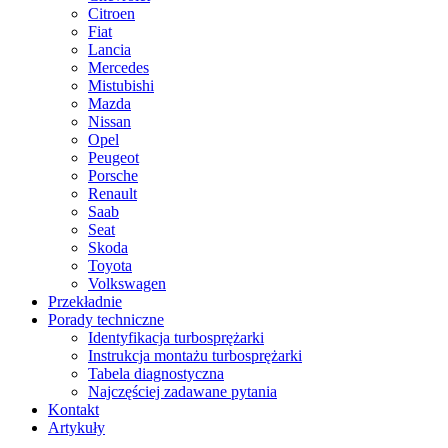
Citroen
Fiat
Lancia
Mercedes
Mistubishi
Mazda
Nissan
Opel
Peugeot
Porsche
Renault
Saab
Seat
Skoda
Toyota
Volkswagen
Przekładnie
Porady techniczne
Identyfikacja turbosprężarki
Instrukcja montażu turbosprężarki
Tabela diagnostyczna
Najczęściej zadawane pytania
Kontakt
Artykuły