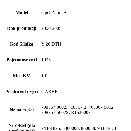
Model
Opel Zafira A
Rok produkcji
2000-2005
Kod Silnika
Y 20 DTH
Pojemność cm3
1995
Moc KM
101
Producent części
GARRETT
708867-0002, 708867-2, 708867-5002,
Nr na części
708867-5002S, R1630008
Nr OEM (dla
24461825, 5860000, 860058, 93184474
porównania)