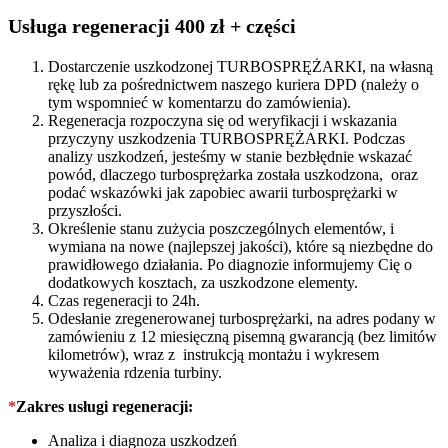
KM
708867
Usługa regeneracji 400 zł + części
quantity
Dostarczenie uszkodzonej TURBOSPRĘŻARKI, na własną
rękę lub za pośrednictwem naszego kuriera DPD (należy o
tym wspomnieć w komentarzu do zamówienia).
Regeneracja rozpoczyna się od weryfikacji i wskazania
przyczyny uszkodzenia TURBOSPRĘŻARKI. Podczas
analizy uszkodzeń, jesteśmy w stanie bezbłędnie wskazać
powód, dlaczego turbosprężarka została uszkodzona, oraz
podać wskazówki jak zapobiec awarii turbosprężarki w
przyszłości.
Określenie stanu zużycia poszczególnych elementów, i
wymiana na nowe (najlepszej jakości), które są niezbędne do
prawidłowego działania. Po diagnozie informujemy Cię o
dodatkowych kosztach, za uszkodzone elementy.
Czas regeneracji to 24h.
Odesłanie zregenerowanej turbosprężarki, na adres podany w
zamówieniu z 12 miesięczną pisemną gwarancją (bez limitów
kilometrów), wraz z instrukcją montażu i wykresem
wyważenia rdzenia turbiny.
*
Zakres usługi regeneracji:
Analiza i diagnoza uszkodzeń