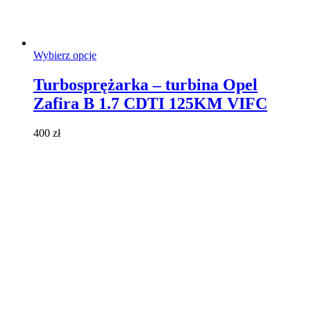
Ten
Wybierz opcje
produkt
ma
Turbosprężarka – turbina Opel
wiele
Zafira B 1.7 CDTI 125KM VIFC
wariantów.
Opcje
można
400
zł
wybrać
na
stronie
produktu