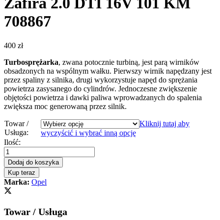
Zafira 2.0 DTI 16V 101 KM
708867
400
zł
Turbosprężarka
, zwana potocznie turbiną, jest parą wirników
obsadzonych na wspólnym wałku. Pierwszy wirnik napędzany jest
przez spaliny z silnika, drugi wykorzystuje napęd do sprężania
powietrza zasysanego do cylindrów. Jednoczesne zwiększenie
objętości powietrza i dawki paliwa wprowadzanych do spalenia
zwiększa moc generowaną przez silnik.
Towar /
Kliknij tutaj aby
Usługa:
wyczyścić i wybrać inną opcję
Turbosprężarka
Ilość:
–
turbina
Dodaj do koszyka
Opel
Kup teraz
Zafira
Marka:
Opel
2.0
DTI
16V
Towar / Usługa
101