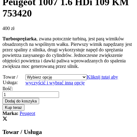
Peugeot 1007 1.6 HDi 109 KM
753420
400
zł
Turbosprężarka
, zwana potocznie turbiną, jest parą wirników
obsadzonych na wspólnym wałku. Pierwszy wirnik napędzany jest
przez spaliny z silnika, drugi wykorzystuje napęd do sprężania
powietrza zasysanego do cylindrów. Jednoczesne zwiększenie
objętości powietrza i dawki paliwa wprowadzanych do spalenia
zwiększa moc generowaną przez silnik.
Towar /
Kliknij tutaj aby
Usługa:
wyczyścić i wybrać inną opcję
Turbosprężarka
Ilość:
-
turbina
Dodaj do koszyka
Peugeot
Kup teraz
1007
Marka:
Peugeot
1.6
HDi
109
Towar / Usługa
KM