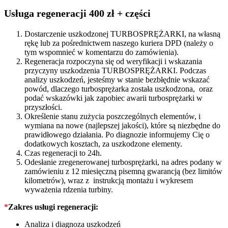
753420
quantity
Usługa regeneracji 400 zł + części
Dostarczenie uszkodzonej TURBOSPRĘŻARKI, na własną
rękę lub za pośrednictwem naszego kuriera DPD (należy o
tym wspomnieć w komentarzu do zamówienia).
Regeneracja rozpoczyna się od weryfikacji i wskazania
przyczyny uszkodzenia TURBOSPRĘŻARKI. Podczas
analizy uszkodzeń, jesteśmy w stanie bezbłędnie wskazać
powód, dlaczego turbosprężarka została uszkodzona, oraz
podać wskazówki jak zapobiec awarii turbosprężarki w
przyszłości.
Określenie stanu zużycia poszczególnych elementów, i
wymiana na nowe (najlepszej jakości), które są niezbędne do
prawidłowego działania. Po diagnozie informujemy Cię o
dodatkowych kosztach, za uszkodzone elementy.
Czas regeneracji to 24h.
Odesłanie zregenerowanej turbosprężarki, na adres podany w
zamówieniu z 12 miesięczną pisemną gwarancją (bez limitów
kilometrów), wraz z instrukcją montażu i wykresem
wyważenia rdzenia turbiny.
*
Zakres usługi regeneracji:
Analiza i diagnoza uszkodzeń