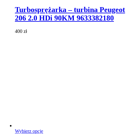
produkt
ma
Turbosprężarka – turbina Peugeot
wiele
206 2.0 HDi 90KM 9633382180
wariantów.
Opcje
można
400
zł
wybrać
na
stronie
produktu
Ten
Wybierz opcje
produkt