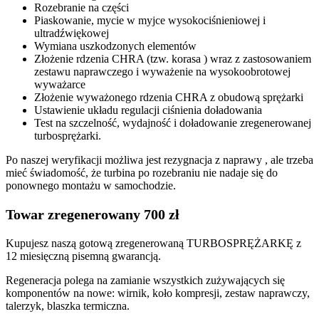
Rozebranie na części
Piaskowanie, mycie w myjce wysokociśnieniowej i
ultradźwiękowej
Wymiana uszkodzonych elementów
Złożenie rdzenia CHRA (tzw. korasa ) wraz z zastosowaniem
zestawu naprawczego i wyważenie na wysokoobrotowej
wyważarce
Złożenie wyważonego rdzenia CHRA z obudową sprężarki
Ustawienie układu regulacji ciśnienia doładowania
Test na szczelność, wydajność i doładowanie zregenerowanej
turbosprężarki.
Po naszej weryfikacji możliwa jest rezygnacja z naprawy , ale trzeba
mieć świadomość, że turbina po rozebraniu nie nadaje się do
ponownego montażu w samochodzie.
Towar zregenerowany 700 zł
Kupujesz naszą gotową zregenerowaną TURBOSPRĘŻARKĘ z
12 miesięczną pisemną gwarancją.
Regeneracja polega na zamianie wszystkich zużywających się
komponentów na nowe: wirnik, koło kompresji, zestaw naprawczy,
talerzyk, blaszka termiczna.