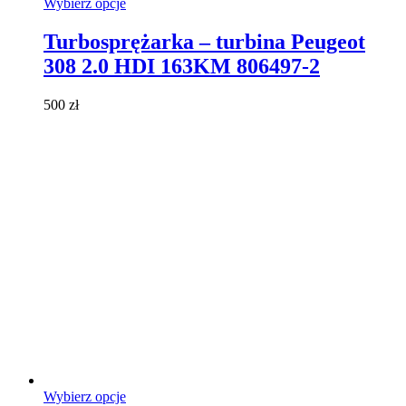
Ten
Wybierz opcje
produkt
ma
Turbosprężarka – turbina Peugeot
wiele
308 2.0 HDI 163KM 806497-2
wariantów.
Opcje
można
500
zł
wybrać
na
stronie
produktu
Ten
Wybierz opcje