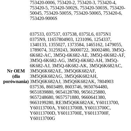
753420-0006, 753420-2, 753420-3, 753420-4,
753420-5, 753420-5002S, 753420-5003S, 753420-
50045, 753420-5005S, 753420-50065, 753420-6,
753420-9006S
037533, 037537, 037538, 0375L6, 0375N1
0375N9, 11657804903, 1231096, 1254337,
1340133, 1355027, 1373584, 1465162, 1479055,
1789074, 31259243, 36000722, 36002480, 3M5Q-
6K682-AC, 3M5Q-6K682-AE, 3M5Q-6K682-AF,
3M5Q-6K682-AG, 3M5Q-6K682-AH, 3M5Q-
6K682-AJ, 3M5Q-6K682-AK, 3M5Q6K682AC,
Nr OEM
3M5Q6K682AE, 3M5Q6K682AF,
(dla
3M5Q6K682AG, 3M5Q6K682AH,
porównania)
3M5Q6K682AJ, 3M5Q6K682AK, 7804903
037536, 8603489, 8603746, 9650764480,
9651839880, 9654128780, 9656125880,
9657248680, 9657571880, 9660641380,
9663199280, RE3M5Q6K682AK, Y60113700,
Y60113700A, Y60113700B, Y60113700C,
Y60113700D, Y60113700E, Y60113700F,
Y60113700G