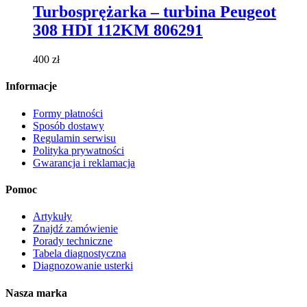
ma
Turbosprężarka – turbina Peugeot
wiele
308 HDI 112KM 806291
wariantów.
Opcje
można
400
zł
wybrać
na
Informacje
stronie
produktu
Formy płatności
Sposób dostawy
Regulamin serwisu
Polityka prywatności
Gwarancja i reklamacja
Pomoc
Artykuły
Znajdź zamówienie
Porady techniczne
Tabela diagnostyczna
Diagnozowanie usterki
Nasza marka