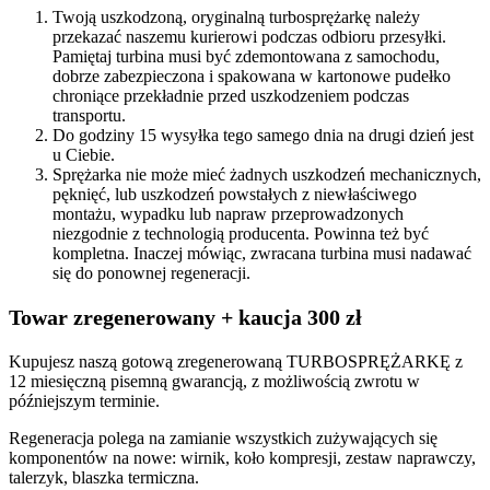
Twoją uszkodzoną, oryginalną turbosprężarkę należy
przekazać naszemu kurierowi podczas odbioru przesyłki.
Pamiętaj turbina musi być zdemontowana z samochodu,
dobrze zabezpieczona i spakowana w kartonowe pudełko
chroniące przekładnie przed uszkodzeniem podczas
transportu.
Do godziny 15 wysyłka tego samego dnia na drugi dzień jest
u Ciebie.
Sprężarka nie może mieć żadnych uszkodzeń mechanicznych,
pęknięć, lub uszkodzeń powstałych z niewłaściwego
montażu, wypadku lub napraw przeprowadzonych
niezgodnie z technologią producenta. Powinna też być
kompletna. Inaczej mówiąc, zwracana turbina musi nadawać
się do ponownej regeneracji.
Towar zregenerowany + kaucja 300 zł
Kupujesz naszą gotową zregenerowaną TURBOSPRĘŻARKĘ z
12 miesięczną pisemną gwarancją, z możliwością zwrotu w
późniejszym terminie.
Regeneracja polega na zamianie wszystkich zużywających się
komponentów na nowe: wirnik, koło kompresji, zestaw naprawczy,
talerzyk, blaszka termiczna.