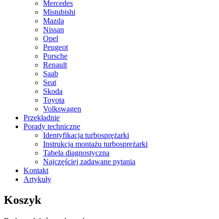
Mercedes
Mistubishi
Mazda
Nissan
Opel
Peugeot
Porsche
Renault
Saab
Seat
Skoda
Toyota
Volkswagen
Przekładnie
Porady techniczne
Identyfikacja turbosprężarki
Instrukcja montażu turbosprężarki
Tabela diagnostyczna
Najczęściej zadawane pytania
Kontakt
Artykuły
Koszyk