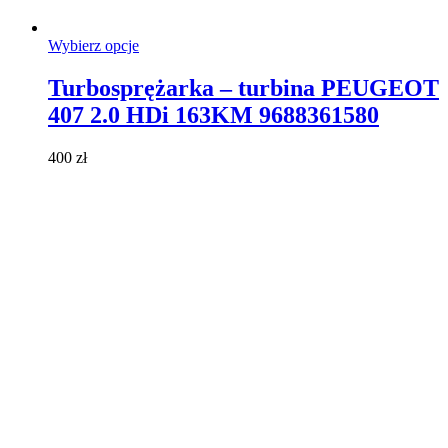
Ten
Wybierz opcje
produkt
ma
Turbosprężarka – turbina PEUGEOT
wiele
407 2.0 HDi 163KM 9688361580
wariantów.
Opcje
można
400
zł
wybrać
na
stronie
produktu