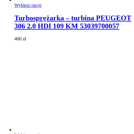
Ten
Wybierz opcje
produkt
ma
Turbosprężarka – turbina PEUGEOT
wiele
306 2.0 HDI 109 KM 53039700057
wariantów.
Opcje
można
400
zł
wybrać
na
stronie
produktu