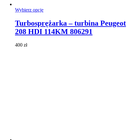
Ten
Wybierz opcje
produkt
ma
Turbosprężarka – turbina Peugeot
wiele
208 HDI 114KM 806291
wariantów.
Opcje
można
400
zł
wybrać
na
stronie
produktu