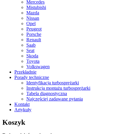
Mercedes
Mistubishi
Mazda
Nissan
Opel
Peugeot
Porsche
Renault
Saab
Seat
Skoda
Toyota
Volkswagen
Przekładnie
Porady techniczne
Identyfikacja turbosprężarki
Instrukcja montażu turbosprężarki
Tabela diagnostyczna
Najczęściej zadawane pytania
Kontakt
Artykuły
Koszyk