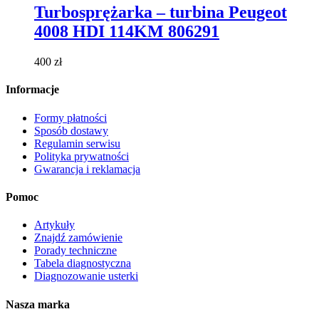
ma
Turbosprężarka – turbina Peugeot
wiele
4008 HDI 114KM 806291
wariantów.
Opcje
można
400
zł
wybrać
na
Informacje
stronie
produktu
Formy płatności
Sposób dostawy
Regulamin serwisu
Polityka prywatności
Gwarancja i reklamacja
Pomoc
Artykuły
Znajdź zamówienie
Porady techniczne
Tabela diagnostyczna
Diagnozowanie usterki
Nasza marka