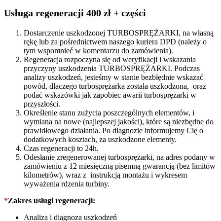
KM
753420
Usługa regeneracji 400 zł + części
quantity
Dostarczenie uszkodzonej TURBOSPRĘŻARKI, na własną
rękę lub za pośrednictwem naszego kuriera DPD (należy o
tym wspomnieć w komentarzu do zamówienia).
Regeneracja rozpoczyna się od weryfikacji i wskazania
przyczyny uszkodzenia TURBOSPRĘŻARKI. Podczas
analizy uszkodzeń, jesteśmy w stanie bezbłędnie wskazać
powód, dlaczego turbosprężarka została uszkodzona, oraz
podać wskazówki jak zapobiec awarii turbosprężarki w
przyszłości.
Określenie stanu zużycia poszczególnych elementów, i
wymiana na nowe (najlepszej jakości), które są niezbędne do
prawidłowego działania. Po diagnozie informujemy Cię o
dodatkowych kosztach, za uszkodzone elementy.
Czas regeneracji to 24h.
Odesłanie zregenerowanej turbosprężarki, na adres podany w
zamówieniu z 12 miesięczną pisemną gwarancją (bez limitów
kilometrów), wraz z instrukcją montażu i wykresem
wyważenia rdzenia turbiny.
*
Zakres usługi regeneracji:
Analiza i diagnoza uszkodzeń