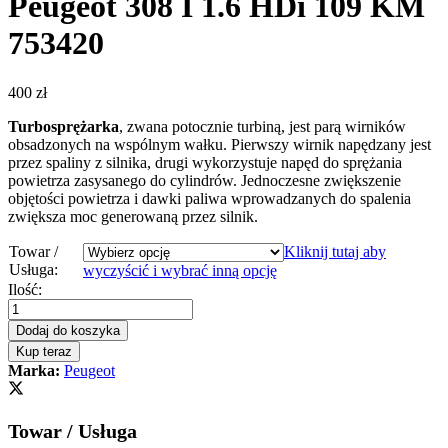
Peugeot 308 I 1.6 HDi 109 KM
753420
400
zł
Turbosprężarka
, zwana potocznie turbiną, jest parą wirników
obsadzonych na wspólnym wałku. Pierwszy wirnik napędzany jest
przez spaliny z silnika, drugi wykorzystuje napęd do sprężania
powietrza zasysanego do cylindrów. Jednoczesne zwiększenie
objętości powietrza i dawki paliwa wprowadzanych do spalenia
zwiększa moc generowaną przez silnik.
Towar /
Kliknij tutaj aby
Usługa:
wyczyścić i wybrać inną opcję
Turbosprężarka
Ilość:
-
turbina
Dodaj do koszyka
Peugeot
Kup teraz
308
Marka:
Peugeot
I
1.6
HDi
Towar / Usługa
109