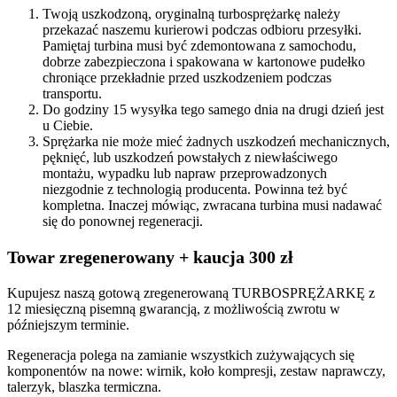
Twoją uszkodzoną, oryginalną turbosprężarkę należy
przekazać naszemu kurierowi podczas odbioru przesyłki.
Pamiętaj turbina musi być zdemontowana z samochodu,
dobrze zabezpieczona i spakowana w kartonowe pudełko
chroniące przekładnie przed uszkodzeniem podczas
transportu.
Do godziny 15 wysyłka tego samego dnia na drugi dzień jest
u Ciebie.
Sprężarka nie może mieć żadnych uszkodzeń mechanicznych,
pęknięć, lub uszkodzeń powstałych z niewłaściwego
montażu, wypadku lub napraw przeprowadzonych
niezgodnie z technologią producenta. Powinna też być
kompletna. Inaczej mówiąc, zwracana turbina musi nadawać
się do ponownej regeneracji.
Towar zregenerowany + kaucja 300 zł
Kupujesz naszą gotową zregenerowaną TURBOSPRĘŻARKĘ z
12 miesięczną pisemną gwarancją, z możliwością zwrotu w
późniejszym terminie.
Regeneracja polega na zamianie wszystkich zużywających się
komponentów na nowe: wirnik, koło kompresji, zestaw naprawczy,
talerzyk, blaszka termiczna.