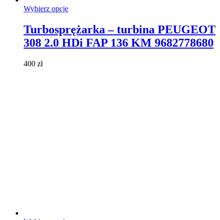
Ten
Wybierz opcje
produkt
ma
Turbosprężarka – turbina PEUGEOT
wiele
308 2.0 HDi FAP 136 KM 9682778680
wariantów.
Opcje
można
400
zł
wybrać
na
stronie
produktu