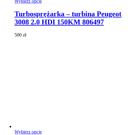
Ten
Wybierz opcje
produkt
ma
Turbosprężarka – turbina Peugeot
wiele
3008 2.0 HDI 150KM 806497
wariantów.
Opcje
można
500
zł
wybrać
na
stronie
produktu
Ten
Wybierz opcje