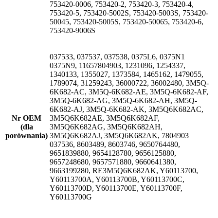
753420-0006, 753420-2, 753420-3, 753420-4,
753420-5, 753420-5002S, 753420-5003S, 753420-
50045, 753420-5005S, 753420-50065, 753420-6,
753420-9006S
037533, 037537, 037538, 0375L6, 0375N1
0375N9, 11657804903, 1231096, 1254337,
1340133, 1355027, 1373584, 1465162, 1479055,
1789074, 31259243, 36000722, 36002480, 3M5Q-
6K682-AC, 3M5Q-6K682-AE, 3M5Q-6K682-AF,
3M5Q-6K682-AG, 3M5Q-6K682-AH, 3M5Q-
6K682-AJ, 3M5Q-6K682-AK, 3M5Q6K682AC,
Nr OEM
3M5Q6K682AE, 3M5Q6K682AF,
(dla
3M5Q6K682AG, 3M5Q6K682AH,
porównania)
3M5Q6K682AJ, 3M5Q6K682AK, 7804903
037536, 8603489, 8603746, 9650764480,
9651839880, 9654128780, 9656125880,
9657248680, 9657571880, 9660641380,
9663199280, RE3M5Q6K682AK, Y60113700,
Y60113700A, Y60113700B, Y60113700C,
Y60113700D, Y60113700E, Y60113700F,
Y60113700G