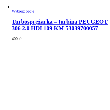
Ten
Wybierz opcje
produkt
ma
Turbosprężarka – turbina PEUGEOT
wiele
306 2.0 HDI 109 KM 53039700057
wariantów.
Opcje
można
400
zł
wybrać
na
stronie
produktu