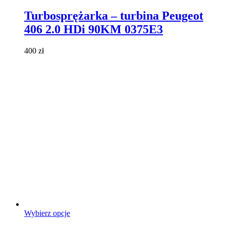
produkt
ma
Turbosprężarka – turbina Peugeot
wiele
406 2.0 HDi 90KM 0375E3
wariantów.
Opcje
można
400
zł
wybrać
na
stronie
produktu
Ten
Wybierz opcje
produkt