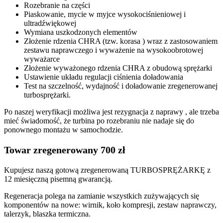
Rozebranie na części
Piaskowanie, mycie w myjce wysokociśnieniowej i
ultradźwiękowej
Wymiana uszkodzonych elementów
Złożenie rdzenia CHRA (tzw. korasa ) wraz z zastosowaniem
zestawu naprawczego i wyważenie na wysokoobrotowej
wyważarce
Złożenie wyważonego rdzenia CHRA z obudową sprężarki
Ustawienie układu regulacji ciśnienia doładowania
Test na szczelność, wydajność i doładowanie zregenerowanej
turbosprężarki.
Po naszej weryfikacji możliwa jest rezygnacja z naprawy , ale trzeba
mieć świadomość, że turbina po rozebraniu nie nadaje się do
ponownego montażu w samochodzie.
Towar zregenerowany 700 zł
Kupujesz naszą gotową zregenerowaną TURBOSPRĘŻARKĘ z
12 miesięczną pisemną gwarancją.
Regeneracja polega na zamianie wszystkich zużywających się
komponentów na nowe: wirnik, koło kompresji, zestaw naprawczy,
talerzyk, blaszka termiczna.