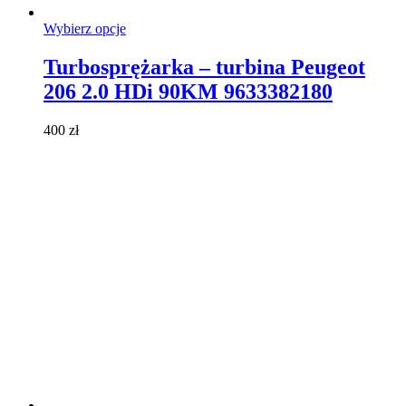
Ten
Wybierz opcje
produkt
ma
Turbosprężarka – turbina Peugeot
wiele
206 2.0 HDi 90KM 9633382180
wariantów.
Opcje
można
400
zł
wybrać
na
stronie
produktu