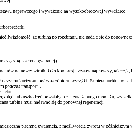
kowej
 zestawu naprawczego i wyważenie na wysokoobrotowej wyważarce
urbosprężarki.
a mieć świadomość, że turbina po rozebraniu nie nadaje się do ponown
esięczną pisemną gwarancją.
entów na nowe: wirnik, koło kompresji, zestaw naprawczy, talerzyk, b
ć naszemu kurierowi podczas odbioru przesyłki. Pamiętaj turbina mu
m podczas transportu.
 Ciebie.
pęknięć, lub uszkodzeń powstałych z niewłaściwego montażu, wypadk
cana turbina musi nadawać się do ponownej regeneracji.
ęczną pisemną gwarancją, z możliwością zwrotu w późniejszym te