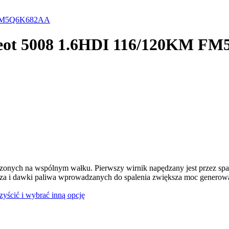
M FM5Q6K682AA
ugeot 5008 1.6HDI 116/120KM 
dzonych na wspólnym wałku. Pierwszy wirnik napędzany jest przez spal
rza i dawki paliwa wprowadzanych do spalenia zwiększa moc generowan
czyścić i wybrać inną opcję