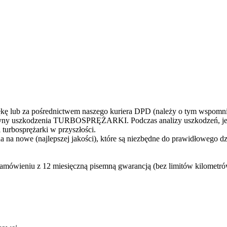
 lub za pośrednictwem naszego kuriera DPD (należy o tym wspomni
yczyny uszkodzenia TURBOSPRĘŻARKI. Podczas analizy uszkodzeń, jes
turbosprężarki w przyszłości.
 na nowe (najlepszej jakości), które są niezbędne do prawidłowego d
zamówieniu z 12 miesięczną pisemną gwarancją (bez limitów kilometró