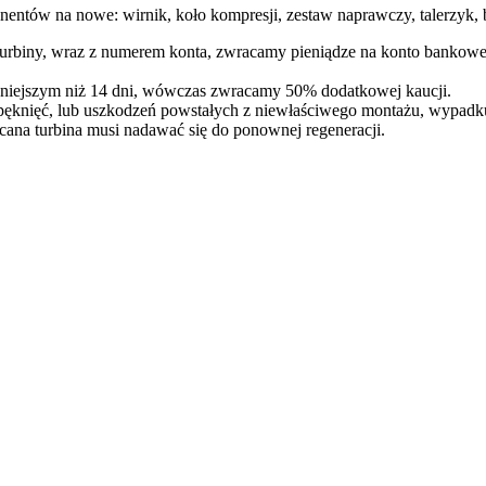
entów na nowe: wirnik, koło kompresji, zestaw naprawczy, talerzyk, b
 turbiny, wraz z numerem konta, zwracamy pieniądze na konto bankowe
óźniejszym niż 14 dni, wówczas zwracamy 50% dodatkowej kaucji.
pęknięć, lub uszkodzeń powstałych z niewłaściwego montażu, wypadk
cana turbina musi nadawać się do ponownej regeneracji.