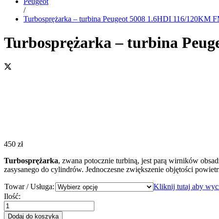
Peugeot
/
Turbosprężarka – turbina Peugeot 5008 1.6HDI 116/120K
Turbosprężarka – turbina Pe
450
zł
Turbosprężarka
, zwana potocznie turbiną, jest parą wirników obsa
zasysanego do cylindrów. Jednoczesne zwiększenie objętości powiet
Towar / Usługa:
Kliknij tutaj aby wy
Turbosprężarka
Ilość:
-
turbina
Dodaj do koszyka