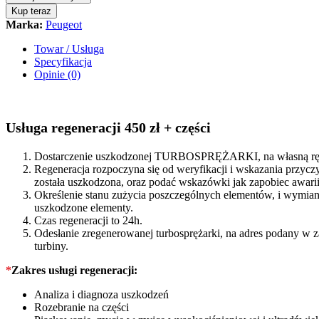
Peugeot
Kup teraz
5008
Marka:
Peugeot
1.6HDI
116/120KM
Towar / Usługa
FM5Q6K682AA
Specyfikacja
quantity
Opinie (0)
Usługa regeneracji 450 zł + części
Dostarczenie uszkodzonej TURBOSPRĘŻARKI, na własną rękę
Regeneracja rozpoczyna się od weryfikacji i wskazania prz
została uszkodzona, oraz podać wskazówki jak zapobiec awarii 
Określenie stanu zużycia poszczególnych elementów, i wymiana
uszkodzone elementy.
Czas regeneracji to 24h.
Odesłanie zregenerowanej turbosprężarki, na adres podany w 
turbiny.
*
Zakres usługi regeneracji:
Analiza i diagnoza uszkodzeń
Rozebranie na części