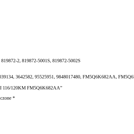
, 819872-2, 819872-5001S, 819872-5002S
 2039134, 3642582, 95525951, 9848017480, FM5Q6K682AA, FM5
 1.6HDI 116/120KM FM5Q6K682AA”
aczone
*