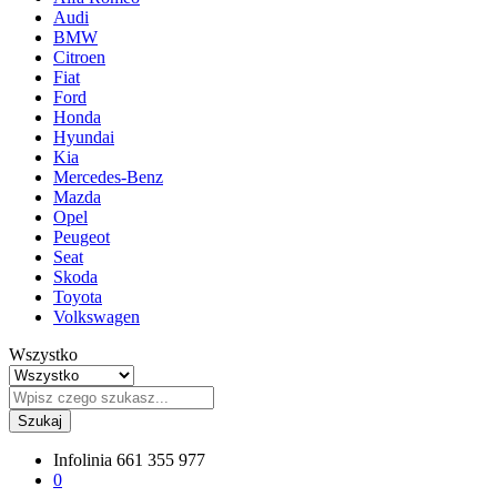
Audi
BMW
Citroen
Fiat
Ford
Honda
Hyundai
Kia
Mercedes-Benz
Mazda
Opel
Peugeot
Seat
Skoda
Toyota
Volkswagen
Wszystko
Szukaj
Infolinia
661 355 977
0