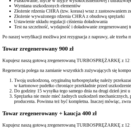
Piaskowanie, mycie w myjce wysokociśnieniowej i ultradźwię
Wymiana uszkodzonych elementów
Złożenie rdzenia CHRA (tzw. korasa) wraz z zastosowaniem
Złożenie wyważonego rdzenia CHRA z obudową sprężarki
Ustawienie układu regulacji ciśnienia doładowania
Test na szczelność, wydajność i doładowanie zregenerowanej t
Po naszej weryfikacji możliwa jest rezygnacja z naprawy, ale trzeb
Towar zregenerowany 900 zł
Kupujesz naszą gotową zregenerowaną TURBOSPRĘŻARKĘ z 12 mi
Regeneracja polega na zamianie wszystkich zużywających się kompon
Twoją uszkodzoną, oryginalną turbosprężarkę należy przekaza
w kartonowe pudełko chroniące przekładnie przed uszkodzenie
Do godziny 15 wysyłka tego samego dnia na drugi dzień jest u
Sprężarka nie może mieć żadnych uszkodzeń mechanicznych, 
producenta. Powinna też być kompletna. Inaczej mówiąc, zwra
Towar zregenerowany + kaucja 400 zł
Kupujesz naszą gotową zregenerowaną TURBOSPRĘŻARKĘ z 12 miesi