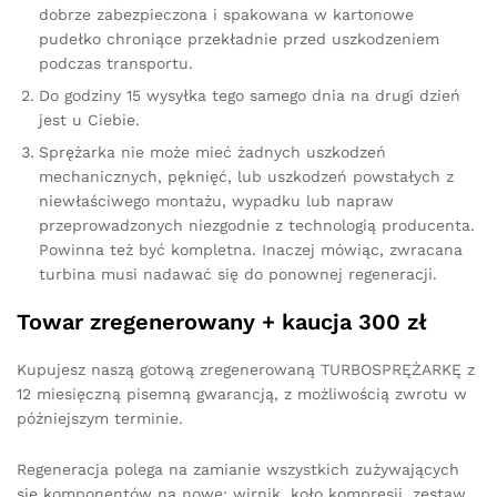
dobrze zabezpieczona i spakowana w kartonowe
pudełko chroniące przekładnie przed uszkodzeniem
podczas transportu.
Do godziny 15 wysyłka tego samego dnia na drugi dzień
jest u Ciebie.
Sprężarka nie może mieć żadnych uszkodzeń
mechanicznych, pęknięć, lub uszkodzeń powstałych z
niewłaściwego montażu, wypadku lub napraw
przeprowadzonych niezgodnie z technologią producenta.
Powinna też być kompletna. Inaczej mówiąc, zwracana
turbina musi nadawać się do ponownej regeneracji.
Towar zregenerowany + kaucja 300 zł
Kupujesz naszą gotową zregenerowaną TURBOSPRĘŻARKĘ z
12 miesięczną pisemną gwarancją, z możliwością zwrotu w
późniejszym terminie.
Regeneracja polega na zamianie wszystkich zużywających
się komponentów na nowe: wirnik, koło kompresji, zestaw