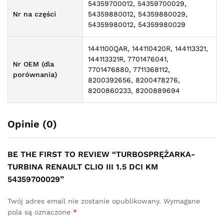
54359700012, 54359700029,
Nr na części
54359880012, 54359880029,
54359980012, 54359980029
1441100QAR, 144110420R, 144113321,
144113321R, 7701476041,
Nr OEM (dla
7701476880, 7711368112,
porównania)
8200392656, 8200478276,
8200860233, 8200889694
Opinie (0)
BE THE FIRST TO REVIEW “TURBOSPRĘŻARKA-
TURBINA RENAULT CLIO III 1.5 DCI KM
54359700029”
Twój adres email nie zostanie opublikowany.
Wymagane
pola są oznaczone
*