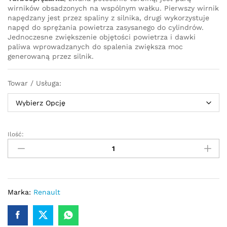
wirników obsadzonych na wspólnym wałku. Pierwszy wirnik
napędzany jest przez spaliny z silnika, drugi wykorzystuje
napęd do sprężania powietrza zasysanego do cylindrów.
Jednoczesne zwiększenie objętości powietrza i dawki
paliwa wprowadzanych do spalenia zwiększa moc
generowaną przez silnik.
Towar / Usługa:
Ilość:
Turbosprężarka-
turbina
Renault
Clio
III
1.5
Marka:
Renault
dCi
KM
54359700029