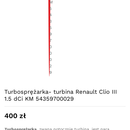
Turbosprężarka- turbina Renault Clio III
1.5 dCi KM 54359700029
400
zł
Turbosprężarka
, zwana potocznie turbiną, jest parą