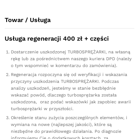
quantity
Towar / Usługa
Usługa regeneracji 400 zł + części
Dostarczenie uszkodzonej TURBOSPRĘŻARKI, na własną
rękę lub za pośrednictwem naszego kuriera DPD (należy
o tym wspomnieć w komentarzu do zamówienia).
Regeneracja rozpoczyna się od weryfikacji i wskazania
przyczyny uszkodzenia TURBOSPRĘŻARKI. Podczas
analizy uszkodzeń, jesteśmy w stanie bezbłędnie
wskazać powód, dlaczego turbosprężarka została
uszkodzona, oraz podać wskazówki jak zapobiec awarii
turbosprężarki w przyszłości.
Określenie stanu zużycia poszczególnych elementów, i
wymiana na nowe (najlepszej jakości), które są
niezbędne do prawidłowego działania. Po diagnozie
informujemy Cię o dodatkowych kosztach, za