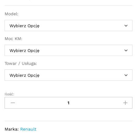
Model:
Moc KM:
Towar / Usługa:
Ilość:
Turbosprężarka
-
turbina
Renault
Laguna
II
Marka:
Renault
1.9