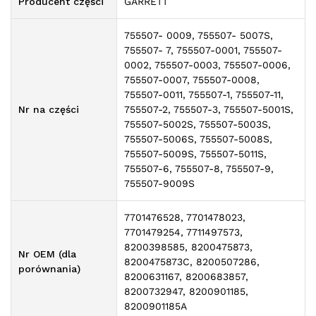
Producent części
GARRETT
755507- 0009, 755507- 5007S,
755507- 7, 755507-0001, 755507-
0002, 755507-0003, 755507-0006,
755507-0007, 755507-0008,
755507-0011, 755507-1, 755507-11,
Nr na części
755507-2, 755507-3, 755507-5001S,
755507-5002S, 755507-5003S,
755507-5006S, 755507-5008S,
755507-5009S, 755507-5011S,
755507-6, 755507-8, 755507-9,
755507-9009S
7701476528, 7701478023,
7701479254, 7711497573,
8200398585, 8200475873,
Nr OEM (dla
8200475873C, 8200507286,
porównania)
8200631167, 8200683857,
8200732947, 8200901185,
8200901185A