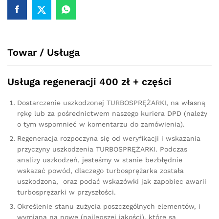
dCi
130KM
755507
quantity
Towar / Usługa
Usługa regeneracji 400 zł + części
Dostarczenie uszkodzonej TURBOSPRĘŻARKI, na własną
rękę lub za pośrednictwem naszego kuriera DPD (należy
o tym wspomnieć w komentarzu do zamówienia).
Regeneracja rozpoczyna się od weryfikacji i wskazania
przyczyny uszkodzenia TURBOSPRĘŻARKI. Podczas
analizy uszkodzeń, jesteśmy w stanie bezbłędnie
wskazać powód, dlaczego turbosprężarka została
uszkodzona, oraz podać wskazówki jak zapobiec awarii
turbosprężarki w przyszłości.
Określenie stanu zużycia poszczególnych elementów, i
wymiana na nowe (najlepszej jakości), które są