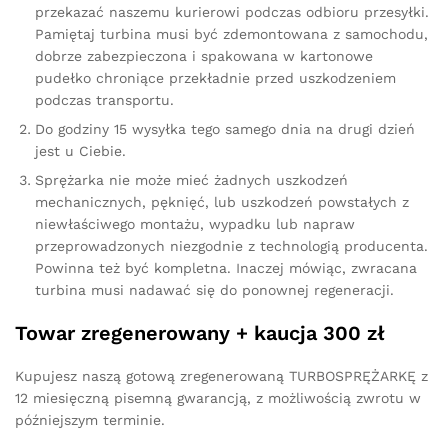
przekazać naszemu kurierowi podczas odbioru przesyłki.
Pamiętaj turbina musi być zdemontowana z samochodu,
dobrze zabezpieczona i spakowana w kartonowe
pudełko chroniące przekładnie przed uszkodzeniem
podczas transportu.
Do godziny 15 wysyłka tego samego dnia na drugi dzień
jest u Ciebie.
Sprężarka nie może mieć żadnych uszkodzeń
mechanicznych, pęknięć, lub uszkodzeń powstałych z
niewłaściwego montażu, wypadku lub napraw
przeprowadzonych niezgodnie z technologią producenta.
Powinna też być kompletna. Inaczej mówiąc, zwracana
turbina musi nadawać się do ponownej regeneracji.
Towar zregenerowany + kaucja 300 zł
Kupujesz naszą gotową zregenerowaną TURBOSPRĘŻARKĘ z
12 miesięczną pisemną gwarancją, z możliwością zwrotu w
późniejszym terminie.