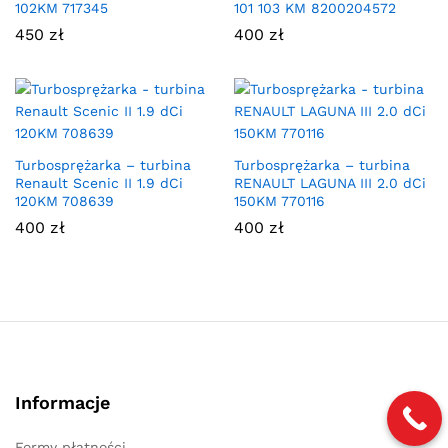
102KM 717345
101 103 KM 8200204572
450
zł
400
zł
Turbosprężarka – turbina
Turbosprężarka – turbina
Renault Scenic II 1.9 dCi
RENAULT LAGUNA III 2.0 dCi
120KM 708639
150KM 770116
400
zł
400
zł
Informacje
Formy płatności