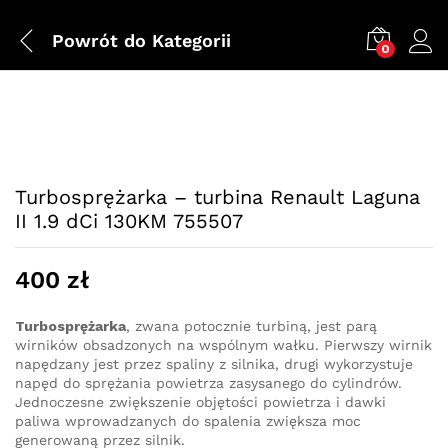
Powrót do
Kategorii
0
Turbosprężarka – turbina Renault Laguna
II 1.9 dCi 130KM 755507
400
zł
Turbosprężarka
, zwana potocznie turbiną, jest parą
wirników obsadzonych na wspólnym wałku. Pierwszy wirnik
napędzany jest przez spaliny z silnika, drugi wykorzystuje
napęd do sprężania powietrza zasysanego do cylindrów.
Jednoczesne zwiększenie objętości powietrza i dawki
paliwa wprowadzanych do spalenia zwiększa moc
generowaną przez silnik.