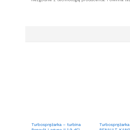
Turbosprężarka – turbina
Turbosprężarka
Renault Laguna II 1.9 dCi
RENAULT KANGO