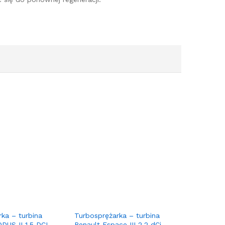
ka – turbina
Turbosprężarka – turbina
US II 1.5 DCI
Renault Espace III 2.2 dCi