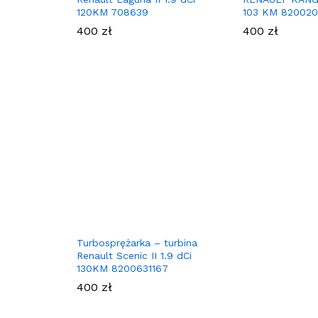
120KM 708639
103 KM 82002
400
zł
400
zł
Turbosprężarka – turbina
Renault Scenic II 1.9 dCi
130KM 8200631167
400
zł