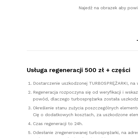
Najedź na obrazek aby powi
Usługa regeneracji 500 zł + części
Dostarczenie uszkodzonej TURBOSPRĘŻARKI, na w
Regeneracja rozpoczyna się od weryfikacji i ws
powód, dlaczego turbosprężarka została uszkodzo
Określenie stanu zużycia poszczególnych elementó
Cię o dodatkowych kosztach, za uszkodzone elem
Czas regeneracji to 24h.
Odesłanie zregenerowanej turbosprężarki, na adr