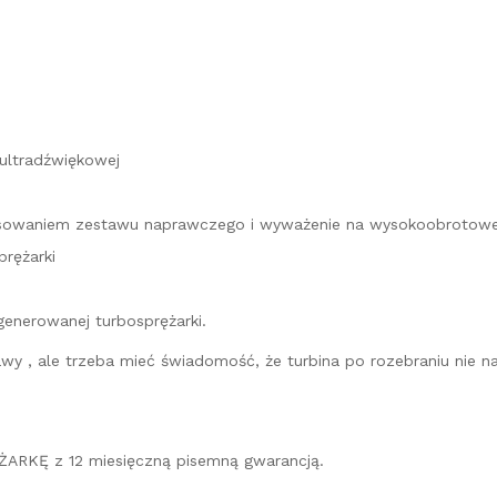
 ultradźwiękowej
stosowaniem zestawu naprawczego i wyważenie na wysokoobrotow
rężarki
generowanej turbosprężarki.
prawy , ale trzeba mieć świadomość, że turbina po rozebraniu ni
ARKĘ z 12 miesięczną pisemną gwarancją.