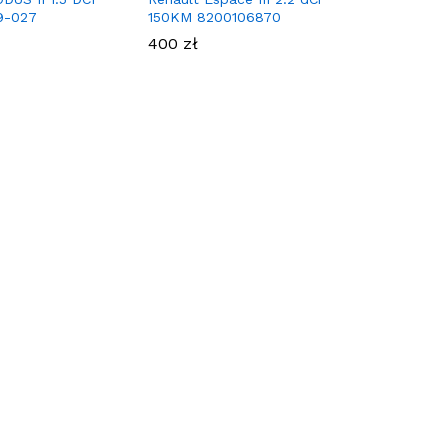
9-027
150KM 8200106870
400
zł