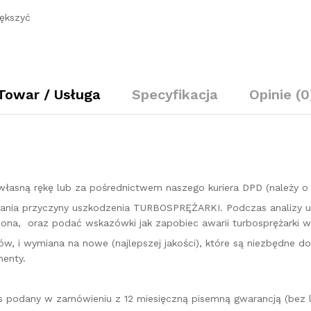
49377-
ększyć
07000
quantity
Towar / Usługa
Specyfikacja
Opinie (0
łasną rękę lub za pośrednictwem naszego kuriera DPD (należy 
kazania przyczyny uszkodzenia TURBOSPRĘŻARKI. Podczas analizy 
na, oraz podać wskazówki jak zapobiec awarii turbosprężarki w 
w, i wymiana na nowe (najlepszej jakości), które są niezbędne d
enty.
es podany w zamówieniu z 12 miesięczną pisemną gwarancją (bez l