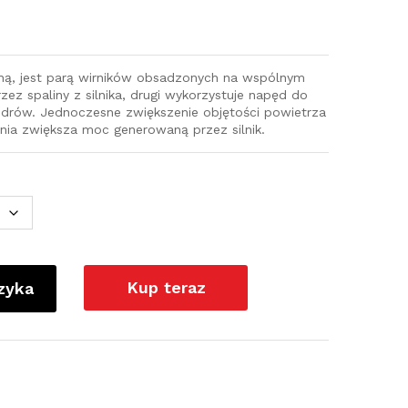
iną, jest parą wirników obsadzonych na wspólnym
zez spaliny z silnika, drugi wykorzystuje napęd do
ndrów. Jednoczesne zwiększenie objętości powietrza
nia zwiększa moc generowaną przez silnik.
Kup teraz
zyka