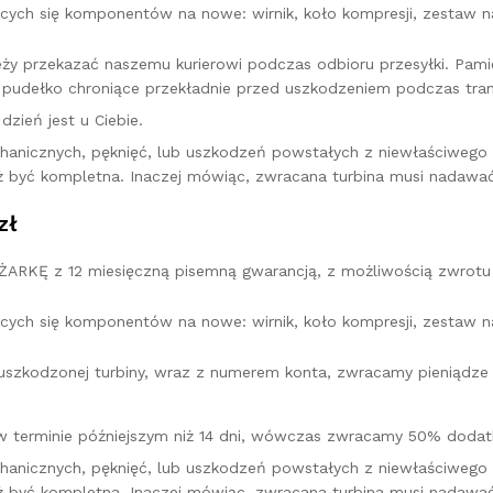
cych się komponentów na nowe: wirnik, koło kompresji, zestaw na
leży przekazać naszemu kurierowi podczas odbioru przesyłki. Pa
pudełko chroniące przekładnie przed uszkodzeniem podczas tran
zień jest u Ciebie.
hanicznych, pęknięć, lub uszkodzeń powstałych z niewłaściweg
ż być kompletna. Inaczej mówiąc, zwracana turbina musi nadawać
zł
KĘ z 12 miesięczną pisemną gwarancją, z możliwością zwrotu 
cych się komponentów na nowe: wirnik, koło kompresji, zestaw na
u uszkodzonej turbiny, wraz z numerem konta, zwracamy pieniądz
w terminie późniejszym niż 14 dni, wówczas zwracamy 50% dodatk
hanicznych, pęknięć, lub uszkodzeń powstałych z niewłaściweg
ż być kompletna. Inaczej mówiąc, zwracana turbina musi nadawać