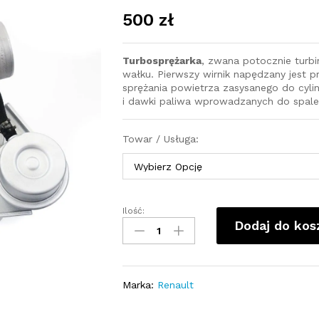
500
zł
Turbosprężarka
, zwana potocznie turb
wałku. Pierwszy wirnik napędzany jest pr
sprężania powietrza zasysanego do cyli
i dawki paliwa wprowadzanych do spale
Towar / Usługa:
Ilość:
Turbosprężarka
Dodaj do kos
-
turbina
Renault
Mascott
Marka:
Renault
2.8D
125KM