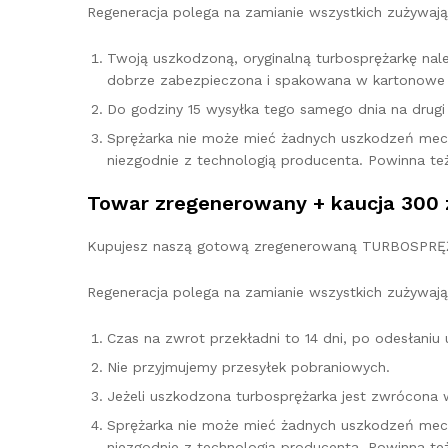
Regeneracja polega na zamianie wszystkich zużywają
Twoją uszkodzoną, oryginalną turbosprężarkę na
dobrze zabezpieczona i spakowana w kartonowe 
Do godziny 15 wysyłka tego samego dnia na drugi d
Sprężarka nie może mieć żadnych uszkodzeń mec
niezgodnie z technologią producenta. Powinna te
Towar zregenerowany + kaucja 300 
Kupujesz naszą gotową zregenerowaną TURBOSPRĘŻAR
Regeneracja polega na zamianie wszystkich zużywają
Czas na zwrot przekładni to 14 dni, po odesłani
Nie przyjmujemy przesyłek pobraniowych.
Jeżeli uszkodzona turbosprężarka jest zwrócona 
Sprężarka nie może mieć żadnych uszkodzeń mec
niezgodnie z technologią producenta. Powinna te