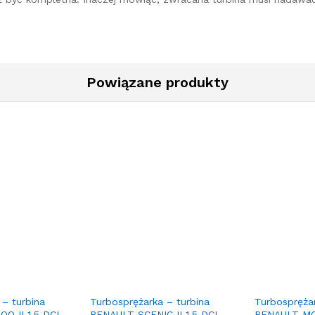
Powiązane produkty
 – turbina
Turbosprężarka – turbina
Turbosprężar
O II 1.5 DCI
RENAULT SCENIC II 1.5 DCI
RENAULT MOD