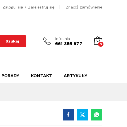
500
zł
Dodaj do koszyka
Zaloguj się
/
Zarejestruj się
Znajdź zamówienie
Infolinia
Szukaj
661 355 977
0
PORADY
KONTAKT
ARTYKUŁY