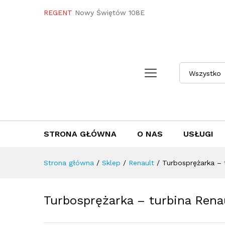
Turbosprężarka - turbina Re
REGENT
Nowy Świętów 108E
Towar / Usługa
Specyfikacja
Opini
Wszystko
STRONA GŁÓWNA
O NAS
USŁUGI
Strona główna
/
Sklep
/
Renault
/
Turbosprężarka –
Turbosprężarka – turbina Ren