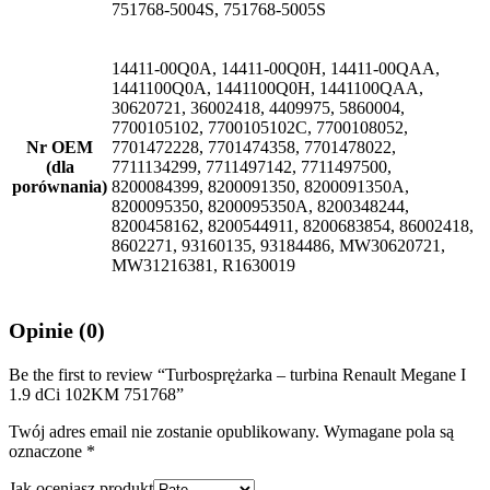
751768-5004S, 751768-5005S
14411-00Q0A, 14411-00Q0H, 14411-00QAA,
1441100Q0A, 1441100Q0H, 1441100QAA,
30620721, 36002418, 4409975, 5860004,
7700105102, 7700105102C, 7700108052,
Nr OEM
7701472228, 7701474358, 7701478022,
(dla
7711134299, 7711497142, 7711497500,
porównania)
8200084399, 8200091350, 8200091350A,
8200095350, 8200095350A, 8200348244,
8200458162, 8200544911, 8200683854, 86002418,
8602271, 93160135, 93184486, MW30620721,
MW31216381, R1630019
Opinie (0)
Be the first to review “Turbosprężarka – turbina Renault Megane I
1.9 dCi 102KM 751768”
Twój adres email nie zostanie opublikowany.
Wymagane pola są
oznaczone
*
Jak oceniasz produkt