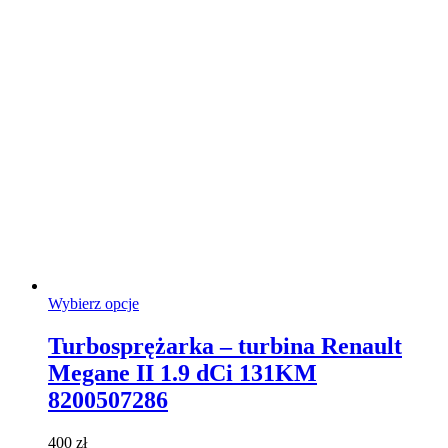
na
stronie
produktu
Ten
Wybierz opcje
produkt
ma
Turbosprężarka – turbina Renault
wiele
Megane II 1.9 dCi 131KM
wariantów.
Opcje
8200507286
można
wybrać
400
zł
na