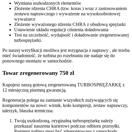
Wymiana uszkodzonych elementów
Złożenie rdzenia CHRA (tzw. koras ) wraz z zastosowaniem
zestawu naprawczego i wyważenie na wysokoobrotowej
wyważarce
Złożenie wyważonego rdzenia CHRA z obudową sprężarki
Ustawienie układu regulacji ciśnienia doładowania
Test na szczelność, wydajność i doładowanie zregenerowanej
turbosprężarki.
Po naszej weryfikacji możliwa jest rezygnacja z naprawy , ale trzeba
mieć świadomość, że turbina po rozebraniu nie nadaje się do
ponownego montażu w samochodzie.
Towar zregenerowany 750 zł
Kupujesz naszą gotową zregenerowaną TURBOSPRĘŻARKĘ z
12 miesięczną pisemną gwarancją.
Regeneracja polega na zamianie wszystkich zużywających się
komponentów na nowe: wirnik, koło kompresji, zestaw naprawczy,
talerzyk, blaszka termiczna.
Twoją uszkodzoną, oryginalną turbosprężarkę należy
przekazać naszemu kurierowi podczas odbioru przesyłki.
Pamiętaj turbina musi być zdemontowana z samochodu,