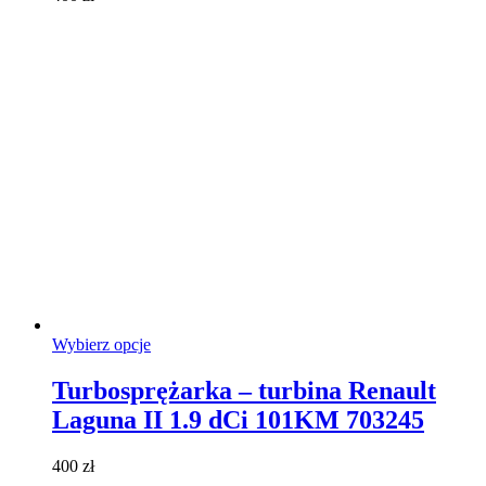
wybrać
na
stronie
produktu
Ten
Wybierz opcje
produkt
ma
Turbosprężarka – turbina Renault
wiele
Laguna II 1.9 dCi 101KM 703245
wariantów.
Opcje
można
400
zł
wybrać