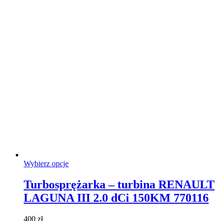
Ten
Wybierz opcje
produkt
ma
Turbosprężarka – turbina RENAULT
wiele
LAGUNA III 2.0 dCi 150KM 770116
wariantów.
Opcje
można
400
zł