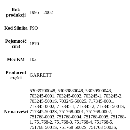
Rok
1995 – 2002
produkcji
Kod Silnika
F9Q
Pojemność
1870
cm3
Moc KM
102
Producent
GARRETT
części
53039700048, 53039880048, 53039900048,
703245-0001, 703245-0002, 703245-1, 703245-2,
703245-5001S, 703245-50025, 717345-0001,
717345-0002, 717345-1, 717345-2, 717345-5001S,
Nr na części
717345-5002S, 751768-0001, 751768-0002,
751768-0003, 751768-0004, 751768-0005, 751768-
1, 751768-2, 751768-3, 751768-4, 751768-5,
751768-5001S, 751768-5002S, 751768-5003S,