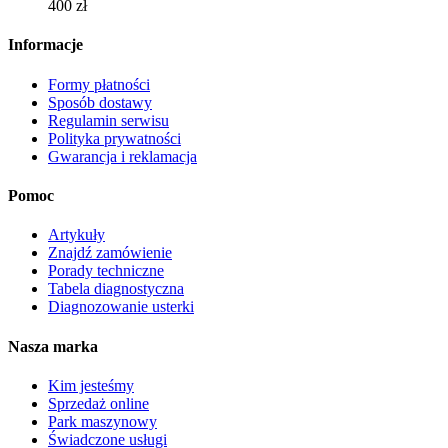
400
zł
na
stronie
Informacje
produktu
Formy płatności
Sposób dostawy
Regulamin serwisu
Polityka prywatności
Gwarancja i reklamacja
Pomoc
Artykuły
Znajdź zamówienie
Porady techniczne
Tabela diagnostyczna
Diagnozowanie usterki
Nasza marka
Kim jesteśmy
Sprzedaż online
Park maszynowy
Świadczone usługi