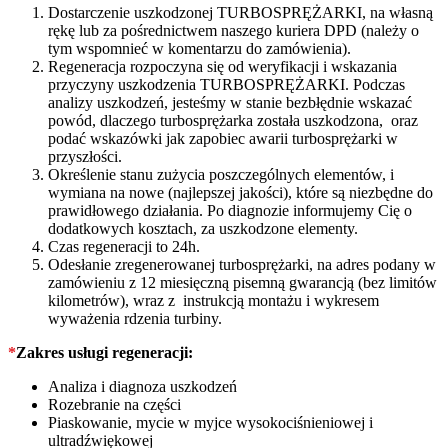
Dostarczenie uszkodzonej TURBOSPRĘŻARKI, na własną
rękę lub za pośrednictwem naszego kuriera DPD (należy o
tym wspomnieć w komentarzu do zamówienia).
Regeneracja rozpoczyna się od weryfikacji i wskazania
przyczyny uszkodzenia TURBOSPRĘŻARKI. Podczas
analizy uszkodzeń, jesteśmy w stanie bezbłędnie wskazać
powód, dlaczego turbosprężarka została uszkodzona, oraz
podać wskazówki jak zapobiec awarii turbosprężarki w
przyszłości.
Określenie stanu zużycia poszczególnych elementów, i
wymiana na nowe (najlepszej jakości), które są niezbędne do
prawidłowego działania. Po diagnozie informujemy Cię o
dodatkowych kosztach, za uszkodzone elementy.
Czas regeneracji to 24h.
Odesłanie zregenerowanej turbosprężarki, na adres podany w
zamówieniu z 12 miesięczną pisemną gwarancją (bez limitów
kilometrów), wraz z instrukcją montażu i wykresem
wyważenia rdzenia turbiny.
*
Zakres usługi regeneracji:
Analiza i diagnoza uszkodzeń
Rozebranie na części
Piaskowanie, mycie w myjce wysokociśnieniowej i
ultradźwiękowej