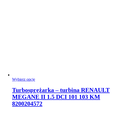
wybrać
na
stronie
produktu
Ten
Wybierz opcje
produkt
ma
Turbosprężarka – turbina RENAULT
wiele
MEGANE II 1.5 DCI 101 103 KM
wariantów.
Opcje
8200204572
można
wybrać