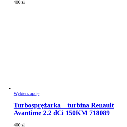
400
zł
na
stronie
produktu
Ten
Wybierz opcje
produkt
ma
Turbosprężarka – turbina Renault
wiele
Avantime 2.2 dCi 150KM 718089
wariantów.
Opcje
można
400
zł