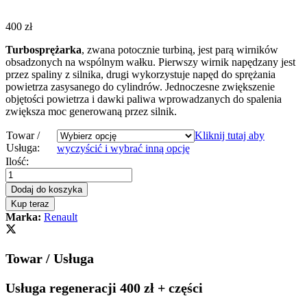
400
zł
Turbosprężarka
, zwana potocznie turbiną, jest parą wirników
obsadzonych na wspólnym wałku. Pierwszy wirnik napędzany jest
przez spaliny z silnika, drugi wykorzystuje napęd do sprężania
powietrza zasysanego do cylindrów. Jednoczesne zwiększenie
objętości powietrza i dawki paliwa wprowadzanych do spalenia
zwiększa moc generowaną przez silnik.
Towar /
Kliknij tutaj aby
Usługa:
wyczyścić i wybrać inną opcję
Turbosprężarka
Ilość:
-
turbina
Dodaj do koszyka
Renault
Kup teraz
Megane
Marka:
Renault
I
1.9
dCi
Towar / Usługa
102KM
751768
quantity
Usługa regeneracji 400 zł + części