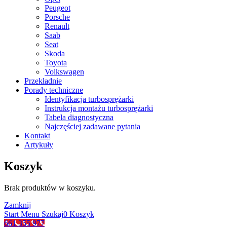
Peugeot
Porsche
Renault
Saab
Seat
Skoda
Toyota
Volkswagen
Przekładnie
Porady techniczne
Identyfikacja turbosprężarki
Instrukcja montażu turbosprężarki
Tabela diagnostyczna
Najczęściej zadawane pytania
Kontakt
Artykuły
Koszyk
Brak produktów w koszyku.
Zamknij
Start
Menu
Szukaj
0
Koszyk
661 355 977