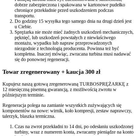
dobrze zabezpieczona i spakowana w kartonowe pudełko
chroniące przekładnie przed uszkodzeniem podczas
transportu.
Do godziny 15 wysyłka tego samego dnia na drugi dzień jest
u Ciebie.
Sprężarka nie może mieć żadnych uszkodzeń mechanicznych,
pęknięć, lub uszkodzeń powstałych z niewłaściwego
montażu, wypadku lub napraw przeprowadzonych
niezgodnie z technologią producenta. Powinna też być
kompletna. Inaczej mówiąc, zwracana turbina musi nadawać
się do ponownej regeneracji.
Towar zregenerowany + kaucja 300 zł
Kupujesz naszą gotową zregenerowaną TURBOSPRĘŻARKĘ z
12 miesięczną pisemną gwarancją, z możliwością zwrotu w
późniejszym terminie.
Regeneracja polega na zamianie wszystkich zużywających się
komponentów na nowe: wirnik, koło kompresji, zestaw naprawczy,
talerzyk, blaszka termiczna.
Czas na zwrot przekładni to 14 dni, po odesłaniu uszkodzonej
turbiny, wraz z numerem konta, zwracamy pieniądze na konto