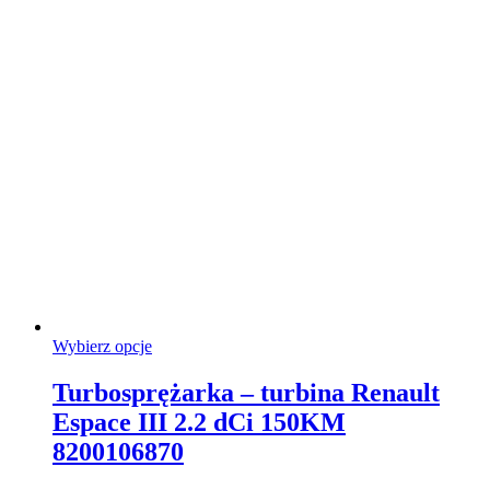
stronie
produktu
Ten
Wybierz opcje
produkt
ma
Turbosprężarka – turbina Renault
wiele
Espace III 2.2 dCi 150KM
wariantów.
Opcje
8200106870
można
wybrać