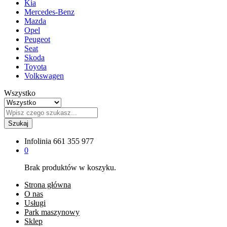
Kia
Mercedes-Benz
Mazda
Opel
Peugeot
Seat
Skoda
Toyota
Volkswagen
Wszystko
Szukaj
Infolinia
661 355 977
0
Brak produktów w koszyku.
Strona główna
O nas
Usługi
Park maszynowy
Sklep