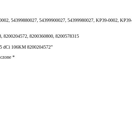
0002, 54399880027, 54399900027, 54399980027, KP39-0002, KP39
3, 8200204572, 8200360800, 8200578315
I 1.5 dCi 106KM 8200204572”
aczone
*