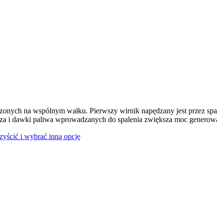
dzonych na wspólnym wałku. Pierwszy wirnik napędzany jest przez spal
rza i dawki paliwa wprowadzanych do spalenia zwiększa moc generowan
czyścić i wybrać inną opcję