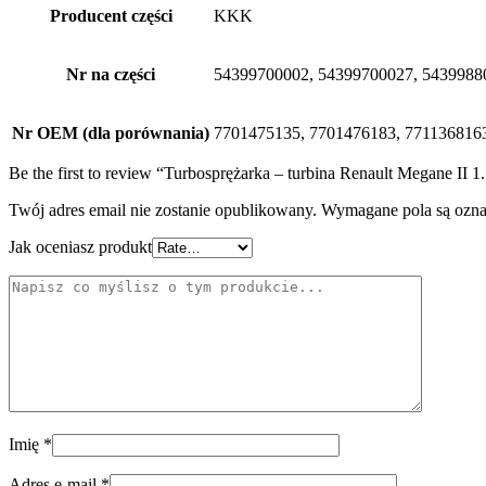
Producent części
KKK
Nr na części
54399700002, 54399700027, 5439988
Nr OEM (dla porównania)
7701475135, 7701476183, 771136816
Be the first to review “Turbosprężarka – turbina Renault Megane I
Twój adres email nie zostanie opublikowany.
Wymagane pola są ozn
Jak oceniasz produkt
Imię
*
Adres e-mail
*