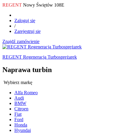
REGENT
Nowy Świętów 108E
Zaloguj się
/
Zarejestruj się
Znajdź zamówienie
REGENT Regeneracja Turbosprężarek
Naprawa turbin
Wybierz markę
Alfa Romeo
Audi
BMW
Citroen
Fiat
Ford
Honda
Hyundai