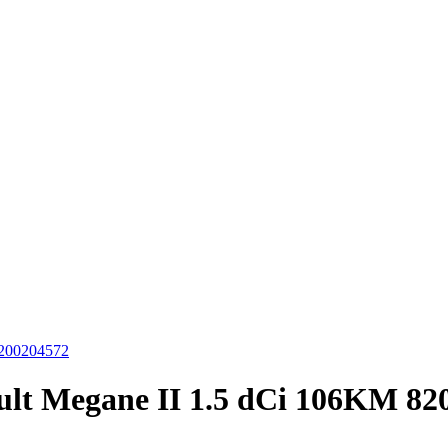
8200204572
ult Megane II 1.5 dCi 106KM 82