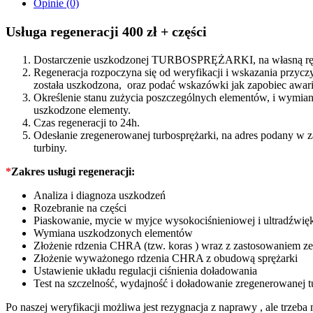
Opinie (0)
8200204572
quantity
Usługa regeneracji 400 zł + części
Dostarczenie uszkodzonej TURBOSPRĘŻARKI, na własną rękę
Regeneracja rozpoczyna się od weryfikacji i wskazania prz
została uszkodzona, oraz podać wskazówki jak zapobiec awarii
Określenie stanu zużycia poszczególnych elementów, i wymiana
uszkodzone elementy.
Czas regeneracji to 24h.
Odesłanie zregenerowanej turbosprężarki, na adres podany w 
turbiny.
*
Zakres usługi regeneracji:
Analiza i diagnoza uszkodzeń
Rozebranie na części
Piaskowanie, mycie w myjce wysokociśnieniowej i ultradźwię
Wymiana uszkodzonych elementów
Złożenie rdzenia CHRA (tzw. koras ) wraz z zastosowaniem
Złożenie wyważonego rdzenia CHRA z obudową sprężarki
Ustawienie układu regulacji ciśnienia doładowania
Test na szczelność, wydajność i doładowanie zregenerowanej t
Po naszej weryfikacji możliwa jest rezygnacja z naprawy , ale trze