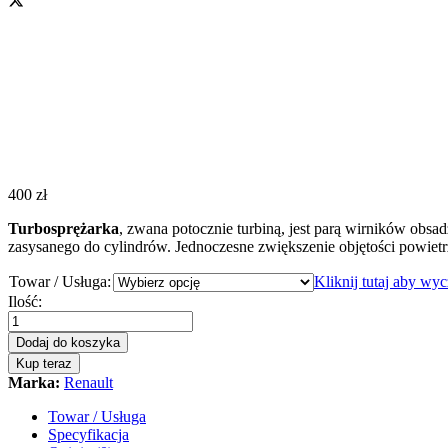
400
zł
Turbosprężarka
, zwana potocznie turbiną, jest parą wirników obsa
zasysanego do cylindrów. Jednoczesne zwiększenie objętości powiet
Towar / Usługa:
Kliknij tutaj aby wy
Turbosprężarka
Ilość:
-
turbina
Dodaj do koszyka
Renault
Kup teraz
Megane
Marka:
Renault
II
1.5
Towar / Usługa
dCi
Specyfikacja
106KM