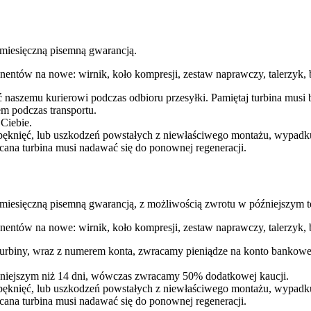
esięczną pisemną gwarancją.
entów na nowe: wirnik, koło kompresji, zestaw naprawczy, talerzyk, b
ć naszemu kurierowi podczas odbioru przesyłki. Pamiętaj turbina mu
m podczas transportu.
 Ciebie.
pęknięć, lub uszkodzeń powstałych z niewłaściwego montażu, wypadk
cana turbina musi nadawać się do ponownej regeneracji.
ęczną pisemną gwarancją, z możliwością zwrotu w późniejszym te
entów na nowe: wirnik, koło kompresji, zestaw naprawczy, talerzyk, b
 turbiny, wraz z numerem konta, zwracamy pieniądze na konto bankowe
óźniejszym niż 14 dni, wówczas zwracamy 50% dodatkowej kaucji.
pęknięć, lub uszkodzeń powstałych z niewłaściwego montażu, wypadk
cana turbina musi nadawać się do ponownej regeneracji.