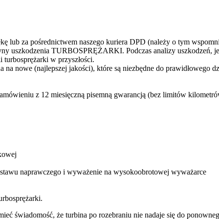
 lub za pośrednictwem naszego kuriera DPD (należy o tym wspomni
yczyny uszkodzenia TURBOSPRĘŻARKI. Podczas analizy uszkodzeń, jes
 turbosprężarki w przyszłości.
 na nowe (najlepszej jakości), które są niezbędne do prawidłowego d
zamówieniu z 12 miesięczną pisemną gwarancją (bez limitów kilometr
kowej
 zestawu naprawczego i wyważenie na wysokoobrotowej wyważarce
urbosprężarki.
ba mieć świadomość, że turbina po rozebraniu nie nadaje się do ponow