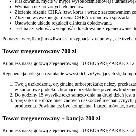
Piaskowanie, mycie w myjce wysokociśnieniowej i ultradźwię
Wymiana uszkodzonych elementów
Złożenie rdzenia CHRA (tzw. koras ) wraz z zastosowaniem
Złożenie wyważonego rdzenia CHRA z obudową sprężarki
Ustawienie układu regulacji ciśnienia doładowania
Test na szczelność, wydajność i doładowanie zregenerowanej t
Po naszej weryfikacji możliwa jest rezygnacja z naprawy , ale trze
Towar zregenerowany 700 zł
Kupujesz naszą gotową zregenerowaną TURBOSPRĘŻARKĘ z 12 mi
Regeneracja polega na zamianie wszystkich zużywających się kompon
Twoją uszkodzoną, oryginalną turbosprężarkę należy przekaza
w kartonowe pudełko chroniące przekładnie przed uszkodzenie
Do godziny 15 wysyłka tego samego dnia na drugi dzień jest u
Sprężarka nie może mieć żadnych uszkodzeń mechanicznych, 
producenta. Powinna też być kompletna. Inaczej mówiąc, zwra
Towar zregenerowany + kaucja 200 zł
Kupujesz naszą gotową zregenerowaną TURBOSPRĘŻARKĘ z 12 miesi