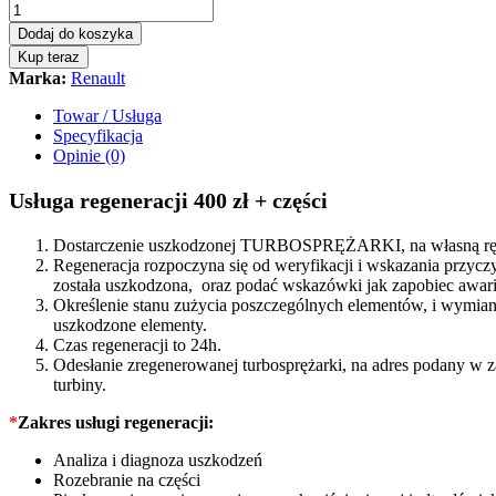
-
turbina
Dodaj do koszyka
Renault
Kup teraz
Megane
Marka:
Renault
II
1.9
Towar / Usługa
dCi
Specyfikacja
120KM
Opinie (0)
708639
quantity
Usługa regeneracji 400 zł + części
Dostarczenie uszkodzonej TURBOSPRĘŻARKI, na własną rękę
Regeneracja rozpoczyna się od weryfikacji i wskazania prz
została uszkodzona, oraz podać wskazówki jak zapobiec awarii
Określenie stanu zużycia poszczególnych elementów, i wymiana
uszkodzone elementy.
Czas regeneracji to 24h.
Odesłanie zregenerowanej turbosprężarki, na adres podany w 
turbiny.
*
Zakres usługi regeneracji:
Analiza i diagnoza uszkodzeń
Rozebranie na części