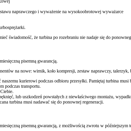
kowej
 zestawu naprawczego i wyważenie na wysokoobrotowej wyważarce
urbosprężarki.
ba mieć świadomość, że turbina po rozebraniu nie nadaje się do ponow
esięczną pisemną gwarancją.
entów na nowe: wirnik, koło kompresji, zestaw naprawczy, talerzyk, b
ć naszemu kurierowi podczas odbioru przesyłki. Pamiętaj turbina mu
m podczas transportu.
 Ciebie.
pęknięć, lub uszkodzeń powstałych z niewłaściwego montażu, wypadk
cana turbina musi nadawać się do ponownej regeneracji.
ęczną pisemną gwarancją, z możliwością zwrotu w późniejszym te