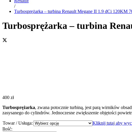
Renault
/
Turbosprężarka – turbina Renault Megane II 1.9 dCi 120KM 
Turbosprężarka – turbina Rena
400
zł
Turbosprężarka
, zwana potocznie turbiną, jest parą wirników obsa
zasysanego do cylindrów. Jednoczesne zwiększenie objętości powiet
Towar / Usługa:
Kliknij tutaj aby wy
Turbosprężarka
Ilość: