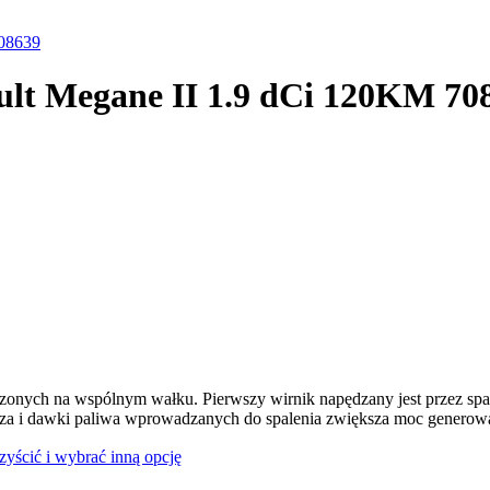
708639
ult Megane II 1.9 dCi 120KM 70
dzonych na wspólnym wałku. Pierwszy wirnik napędzany jest przez spal
rza i dawki paliwa wprowadzanych do spalenia zwiększa moc generowan
czyścić i wybrać inną opcję