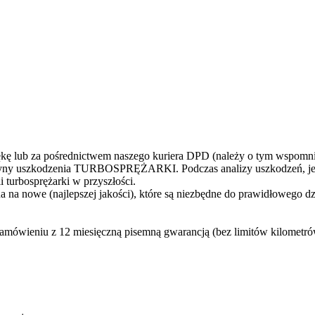
 lub za pośrednictwem naszego kuriera DPD (należy o tym wspomni
yczyny uszkodzenia TURBOSPRĘŻARKI. Podczas analizy uszkodzeń, jes
 turbosprężarki w przyszłości.
 na nowe (najlepszej jakości), które są niezbędne do prawidłowego d
zamówieniu z 12 miesięczną pisemną gwarancją (bez limitów kilometr