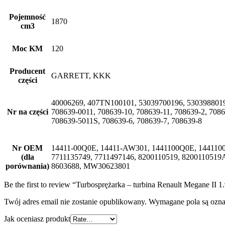
Pojemność
1870
cm3
Moc KM
120
Producent
GARRETT, KKK
części
40006269, 407TN100101, 53039700196, 53039880196
Nr na części
708639-0011, 708639-10, 708639-11, 708639-2, 708
708639-5011S, 708639-6, 708639-7, 708639-8
Nr OEM
14411-00Q0E, 14411-AW301, 1441100Q0E, 1441100
(dla
7711135749, 7711497146, 8200110519, 8200110519A
porównania)
8603688, MW30623801
Be the first to review “Turbosprężarka – turbina Renault Megane I
Twój adres email nie zostanie opublikowany.
Wymagane pola są ozn
Jak oceniasz produkt