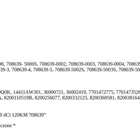
, 708639- 5006S, 708639-0002, 708639-0003, 708639-0004, 708639
639-3, 708639-4, 708639-5, 708639-5002S, 708639-5003S, 708639-5
Q0K, 14411AW301, 36000721, 36002419, 7701472775, 7701473526,
, 8200110519B, 8200256077, 8200332125, 8200369581, 8200381645
I 1.9 dCi 120KM 708639”
aczone
*