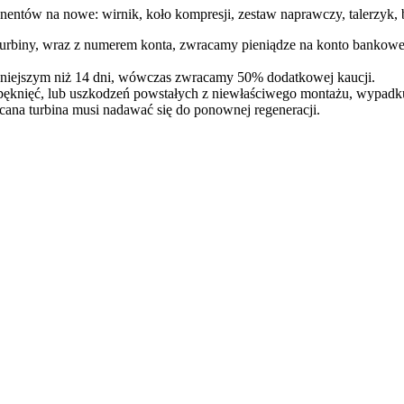
entów na nowe: wirnik, koło kompresji, zestaw naprawczy, talerzyk, b
 turbiny, wraz z numerem konta, zwracamy pieniądze na konto bankowe
óźniejszym niż 14 dni, wówczas zwracamy 50% dodatkowej kaucji.
pęknięć, lub uszkodzeń powstałych z niewłaściwego montażu, wypadk
cana turbina musi nadawać się do ponownej regeneracji.