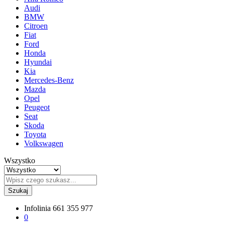
Audi
BMW
Citroen
Fiat
Ford
Honda
Hyundai
Kia
Mercedes-Benz
Mazda
Opel
Peugeot
Seat
Skoda
Toyota
Volkswagen
Wszystko
Szukaj
Infolinia
661 355 977
0