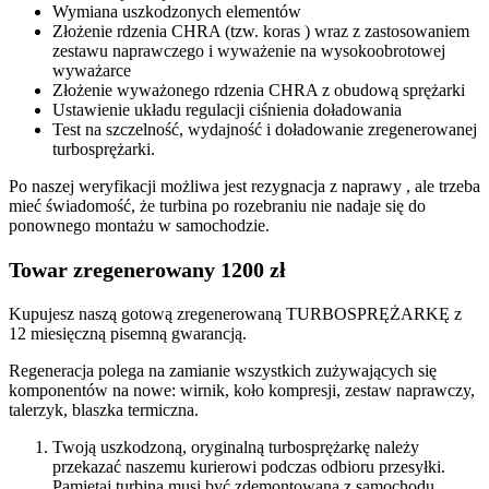
Wymiana uszkodzonych elementów
Złożenie rdzenia CHRA (tzw. koras ) wraz z zastosowaniem
zestawu naprawczego i wyważenie na wysokoobrotowej
wyważarce
Złożenie wyważonego rdzenia CHRA z obudową sprężarki
Ustawienie układu regulacji ciśnienia doładowania
Test na szczelność, wydajność i doładowanie zregenerowanej
turbosprężarki.
Po naszej weryfikacji możliwa jest rezygnacja z naprawy , ale trzeba
mieć świadomość, że turbina po rozebraniu nie nadaje się do
ponownego montażu w samochodzie.
Towar zregenerowany 1200 zł
Kupujesz naszą gotową zregenerowaną TURBOSPRĘŻARKĘ z
12 miesięczną pisemną gwarancją.
Regeneracja polega na zamianie wszystkich zużywających się
komponentów na nowe: wirnik, koło kompresji, zestaw naprawczy,
talerzyk, blaszka termiczna.
Twoją uszkodzoną, oryginalną turbosprężarkę należy
przekazać naszemu kurierowi podczas odbioru przesyłki.
Pamiętaj turbina musi być zdemontowana z samochodu,