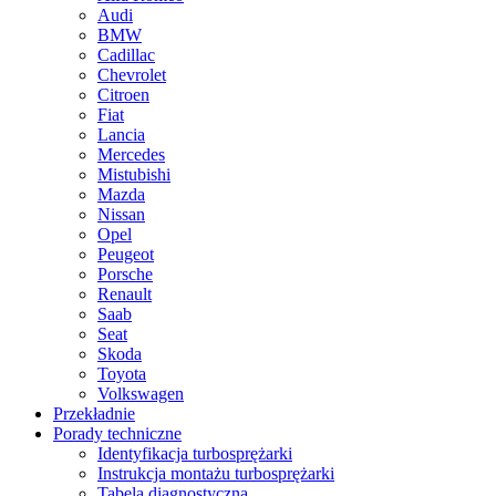
Audi
BMW
Cadillac
Chevrolet
Citroen
Fiat
Lancia
Mercedes
Mistubishi
Mazda
Nissan
Opel
Peugeot
Porsche
Renault
Saab
Seat
Skoda
Toyota
Volkswagen
Przekładnie
Porady techniczne
Identyfikacja turbosprężarki
Instrukcja montażu turbosprężarki
Tabela diagnostyczna