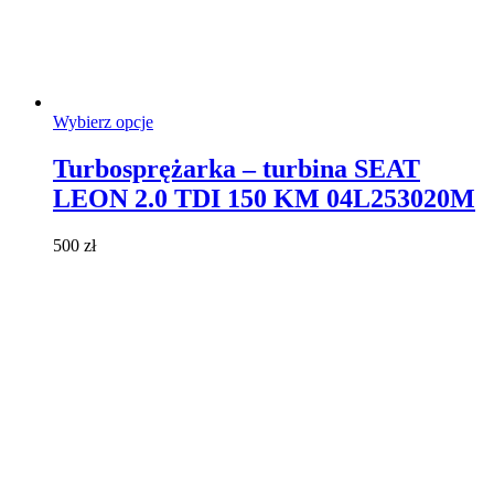
Ten
Wybierz opcje
produkt
ma
Turbosprężarka – turbina SEAT
wiele
LEON 2.0 TDI 150 KM 04L253020M
wariantów.
Opcje
można
500
zł
wybrać
na
stronie
produktu