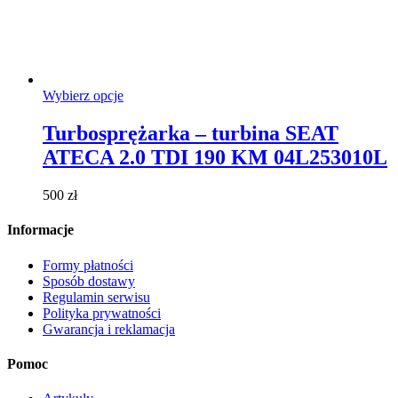
Ten
Wybierz opcje
produkt
ma
Turbosprężarka – turbina SEAT
wiele
ATECA 2.0 TDI 190 KM 04L253010L
wariantów.
Opcje
można
500
zł
wybrać
na
Informacje
stronie
produktu
Formy płatności
Sposób dostawy
Regulamin serwisu
Polityka prywatności
Gwarancja i reklamacja
Pomoc