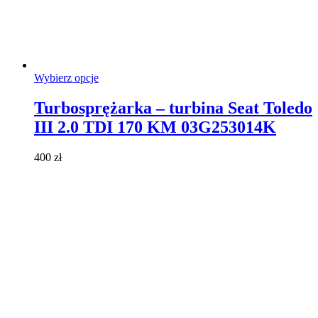
Ten
Wybierz opcje
produkt
ma
Turbosprężarka – turbina Seat Toledo
wiele
III 2.0 TDI 170 KM 03G253014K
wariantów.
Opcje
można
400
zł
wybrać
na
stronie
produktu