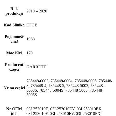
Rok
2010 – 2020
produkcji
Kod Silnika
CFGB
Pojemność
1968
cm3
Moc KM
170
Producent
GARRETT
części
785448-0003, 785448-0004, 785448-0005, 785448-
3, 785448-4, 785448-5, 785448-5003, 785448-
Nr na części
5003S, 785448-5004S, 785448-5005, 785448-
5005S
Nr OEM
03L253010E, 03L253010EV, 03L253010EX,
(dla
03L253010F, 03L253010FV, 03L253010FX,