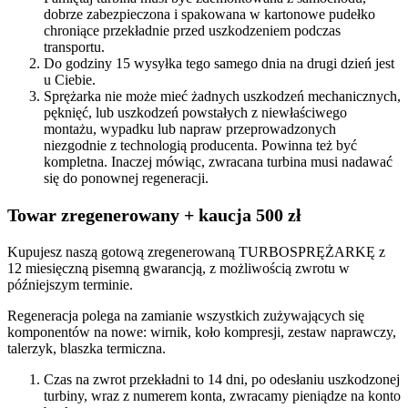
dobrze zabezpieczona i spakowana w kartonowe pudełko
chroniące przekładnie przed uszkodzeniem podczas
transportu.
Do godziny 15 wysyłka tego samego dnia na drugi dzień jest
u Ciebie.
Sprężarka nie może mieć żadnych uszkodzeń mechanicznych,
pęknięć, lub uszkodzeń powstałych z niewłaściwego
montażu, wypadku lub napraw przeprowadzonych
niezgodnie z technologią producenta. Powinna też być
kompletna. Inaczej mówiąc, zwracana turbina musi nadawać
się do ponownej regeneracji.
Towar zregenerowany + kaucja 500 zł
Kupujesz naszą gotową zregenerowaną TURBOSPRĘŻARKĘ z
12 miesięczną pisemną gwarancją, z możliwością zwrotu w
późniejszym terminie.
Regeneracja polega na zamianie wszystkich zużywających się
komponentów na nowe: wirnik, koło kompresji, zestaw naprawczy,
talerzyk, blaszka termiczna.
Czas na zwrot przekładni to 14 dni, po odesłaniu uszkodzonej
turbiny, wraz z numerem konta, zwracamy pieniądze na konto