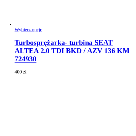
Ten
Wybierz opcje
produkt
ma
Turbosprężarka- turbina SEAT
wiele
ALTEA 2.0 TDI BKD / AZV 136 KM
wariantów.
Opcje
724930
można
wybrać
400
zł
na
stronie
produktu