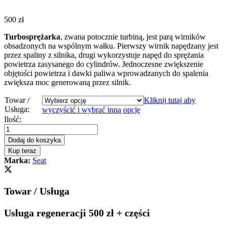
500
zł
Turbosprężarka
, zwana potocznie turbiną, jest parą wirników
obsadzonych na wspólnym wałku. Pierwszy wirnik napędzany jest
przez spaliny z silnika, drugi wykorzystuje napęd do sprężania
powietrza zasysanego do cylindrów. Jednoczesne zwiększenie
objętości powietrza i dawki paliwa wprowadzanych do spalenia
zwiększa moc generowaną przez silnik.
Towar /
Kliknij tutaj aby
Usługa:
wyczyścić i wybrać inną opcję
Turbosprężarka
Ilość:
-
turbina
Dodaj do koszyka
Seat
Kup teraz
Alhambra
Marka:
Seat
II
2.0
TDI
Towar / Usługa
170KM
785448
quantity
Usługa regeneracji 500 zł + części