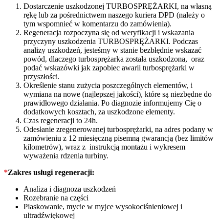
Dostarczenie uszkodzonej TURBOSPRĘŻARKI, na własną
rękę lub za pośrednictwem naszego kuriera DPD (należy o
tym wspomnieć w komentarzu do zamówienia).
Regeneracja rozpoczyna się od weryfikacji i wskazania
przyczyny uszkodzenia TURBOSPRĘŻARKI. Podczas
analizy uszkodzeń, jesteśmy w stanie bezbłędnie wskazać
powód, dlaczego turbosprężarka została uszkodzona, oraz
podać wskazówki jak zapobiec awarii turbosprężarki w
przyszłości.
Określenie stanu zużycia poszczególnych elementów, i
wymiana na nowe (najlepszej jakości), które są niezbędne do
prawidłowego działania. Po diagnozie informujemy Cię o
dodatkowych kosztach, za uszkodzone elementy.
Czas regeneracji to 24h.
Odesłanie zregenerowanej turbosprężarki, na adres podany w
zamówieniu z 12 miesięczną pisemną gwarancją (bez limitów
kilometrów), wraz z instrukcją montażu i wykresem
wyważenia rdzenia turbiny.
*
Zakres usługi regeneracji:
Analiza i diagnoza uszkodzeń
Rozebranie na części
Piaskowanie, mycie w myjce wysokociśnieniowej i
ultradźwiękowej