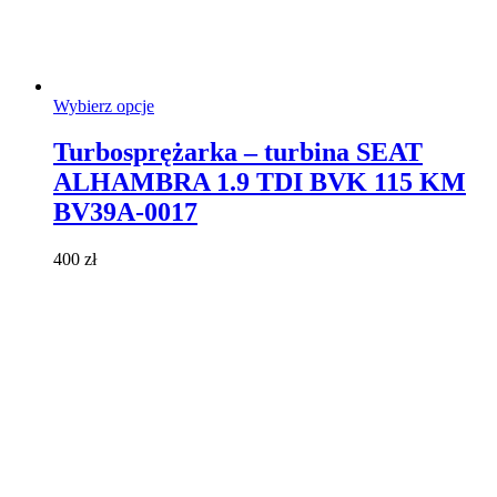
Ten
Wybierz opcje
produkt
ma
Turbosprężarka – turbina SEAT
wiele
ALHAMBRA 1.9 TDI BVK 115 KM
wariantów.
Opcje
BV39A-0017
można
wybrać
400
zł
na
stronie
produktu