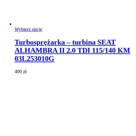
Ten
Wybierz opcje
produkt
ma
Turbosprężarka – turbina SEAT
wiele
ALHAMBRA II 2.0 TDI 115/140 KM
wariantów.
Opcje
03L253010G
można
wybrać
400
zł
na
stronie
produktu