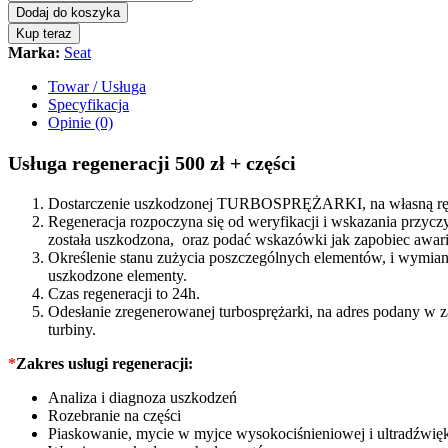
turbina
Dodaj do koszyka
Seat
Kup teraz
Alhambra
Marka:
Seat
II
2.0
Towar / Usługa
TDI
Specyfikacja
177KM
Opinie (0)
785448
quantity
Usługa regeneracji 500 zł + części
Dostarczenie uszkodzonej TURBOSPRĘŻARKI, na własną rękę
Regeneracja rozpoczyna się od weryfikacji i wskazania prz
została uszkodzona, oraz podać wskazówki jak zapobiec awarii
Określenie stanu zużycia poszczególnych elementów, i wymiana
uszkodzone elementy.
Czas regeneracji to 24h.
Odesłanie zregenerowanej turbosprężarki, na adres podany w 
turbiny.
*
Zakres usługi regeneracji:
Analiza i diagnoza uszkodzeń
Rozebranie na części
Piaskowanie, mycie w myjce wysokociśnieniowej i ultradźwię