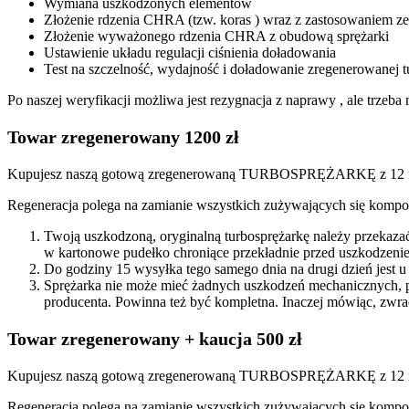
Wymiana uszkodzonych elementów
Złożenie rdzenia CHRA (tzw. koras ) wraz z zastosowaniem
Złożenie wyważonego rdzenia CHRA z obudową sprężarki
Ustawienie układu regulacji ciśnienia doładowania
Test na szczelność, wydajność i doładowanie zregenerowanej t
Po naszej weryfikacji możliwa jest rezygnacja z naprawy , ale trze
Towar zregenerowany 1200 zł
Kupujesz naszą gotową zregenerowaną TURBOSPRĘŻARKĘ z 12 mi
Regeneracja polega na zamianie wszystkich zużywających się kompon
Twoją uszkodzoną, oryginalną turbosprężarkę należy przekaza
w kartonowe pudełko chroniące przekładnie przed uszkodzenie
Do godziny 15 wysyłka tego samego dnia na drugi dzień jest u
Sprężarka nie może mieć żadnych uszkodzeń mechanicznych, 
producenta. Powinna też być kompletna. Inaczej mówiąc, zwra
Towar zregenerowany + kaucja 500 zł
Kupujesz naszą gotową zregenerowaną TURBOSPRĘŻARKĘ z 12 miesi
Regeneracja polega na zamianie wszystkich zużywających się kompon