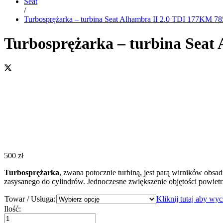
Seat
/
Turbosprężarka – turbina Seat Alhambra II 2.0 TDI 177KM 7
Turbosprężarka – turbina Seat
500
zł
Turbosprężarka
, zwana potocznie turbiną, jest parą wirników obsa
zasysanego do cylindrów. Jednoczesne zwiększenie objętości powiet
Towar / Usługa:
Kliknij tutaj aby wy
Turbosprężarka
Ilość:
-