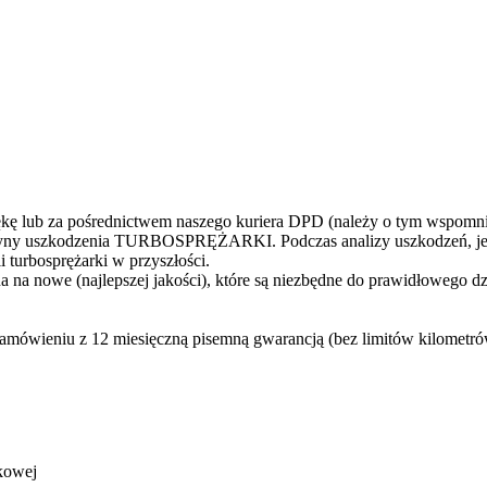
 lub za pośrednictwem naszego kuriera DPD (należy o tym wspomni
yczyny uszkodzenia TURBOSPRĘŻARKI. Podczas analizy uszkodzeń, jes
 turbosprężarki w przyszłości.
 na nowe (najlepszej jakości), które są niezbędne do prawidłowego d
zamówieniu z 12 miesięczną pisemną gwarancją (bez limitów kilometr
kowej