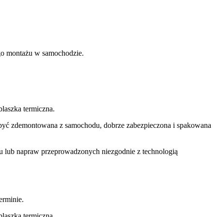
nego montażu w samochodzie.
laszka termiczna.
si być zdemontowana z samochodu, dobrze zabezpieczona i spakowana
u lub napraw przeprowadzonych niezgodnie z technologią
rminie.
laszka termiczna.