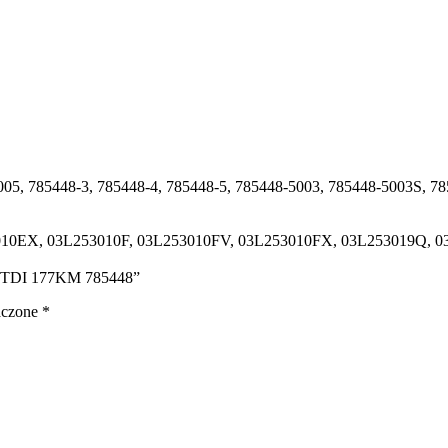
005, 785448-3, 785448-4, 785448-5, 785448-5003, 785448-5003S, 7
010EX, 03L253010F, 03L253010FV, 03L253010FX, 03L253019Q, 
2.0 TDI 177KM 785448”
aczone
*