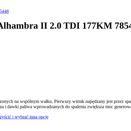
85448
 Alhambra II 2.0 TDI 177KM 785
dzonych na wspólnym wałku. Pierwszy wirnik napędzany jest przez spal
rza i dawki paliwa wprowadzanych do spalenia zwiększa moc generowan
czyścić i wybrać inną opcję