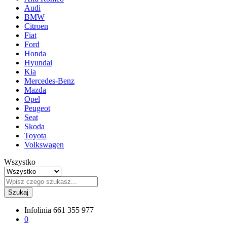
Audi
BMW
Citroen
Fiat
Ford
Honda
Hyundai
Kia
Mercedes-Benz
Mazda
Opel
Peugeot
Seat
Skoda
Toyota
Volkswagen
Wszystko
Szukaj
Infolinia
661 355 977
0