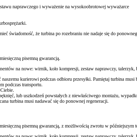
 zestawu naprawczego i wyważenie na wysokoobrotowej wyważarce
urbosprężarki.
ba mieć świadomość, że turbina po rozebraniu nie nadaje się do ponow
esięczną pisemną gwarancją.
entów na nowe: wirnik, koło kompresji, zestaw naprawczy, talerzyk, b
ć naszemu kurierowi podczas odbioru przesyłki. Pamiętaj turbina mu
m podczas transportu.
 Ciebie.
pęknięć, lub uszkodzeń powstałych z niewłaściwego montażu, wypadk
cana turbina musi nadawać się do ponownej regeneracji.
ęczną pisemną gwarancją, z możliwością zwrotu w późniejszym te
entów na nowe: wirnik, koło kompresji, zestaw naprawczy, talerzyk, b